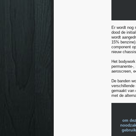
Er wordt nog 
dood de initi
wordt aangedr
15% benzine).
component op 
nieuw chassis
Het bodywork 
permanente-, 
aeroscreen, ee
De banden wor
verschillende
gemaakt van d
met de altern
om dez
noodzake
gebruik