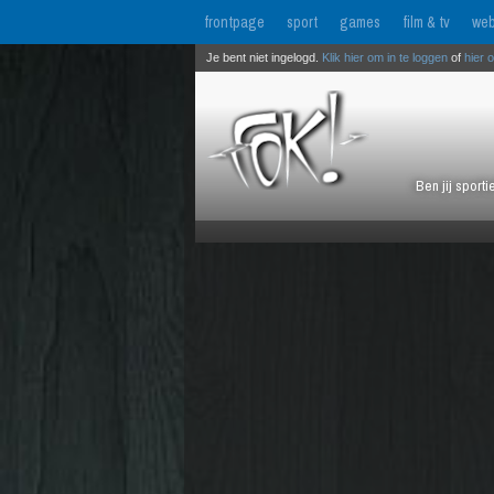
frontpage
sport
games
film & tv
web
Je bent niet ingelogd.
Klik hier om in te loggen
of
hier 
Ben jij sport