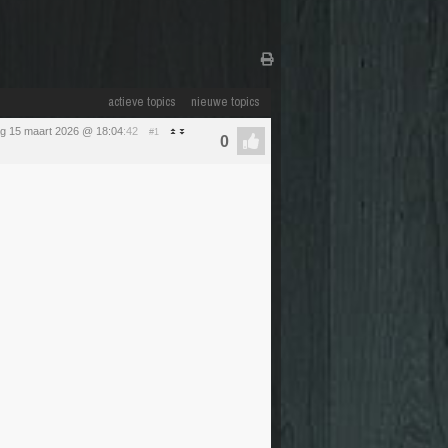
actieve topics
nieuwe topics
g 15 maart 2026 @ 18:04
:42
#1