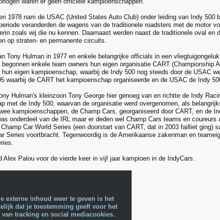
orlogen waren er geen officiële kampioenschappen.
n 1978 nam de USAC (United States Auto Club) onder leiding van Indy 500 
 periode veranderden de wagens van de traditionele roadsters met de motor 
erin zoals wij die nu kennen. Daarnaast werden naast de traditionele oval en d
n op straten- en permanente circuits.
n Tony Hulman in 1977 en enkele belangrijke officials in een vliegtuigongeluk
en begonnen enkele team owners hun eigen organisatie CART (Championship 
 hun eigen kampioenschap, waarbij de Indy 500 nog steeds door de USAC wer
995 waarbij de CART het kampioenschap organiseerde en de USAC de Indy 50
ony Hulman's kleinzoon Tony George hier genoeg van en richtte de Indy Raci
 met de Indy 500, waarvan de organisatie werd overgenomen, als belangrijks
twee kampioenschappen, de Champ Cars, georganiseerd door CART, en de Ind
as onderdeel van de IRL maar er deden wel Champ Cars teams en coureurs a
 Champ Car World Series (een doorstart van CART, dat in 2003 failliet ging)
ar Series voortbracht. Tegenwoordig is de Amerikaanse zakenman en teamei
ries.
d Alex Palou voor de vierde keer in vijf jaar kampioen in de IndyCars.
e externe inhoud weer te geven is het
lijk dat je toestemming geeft voor het
 van tracking en social mediacookies.