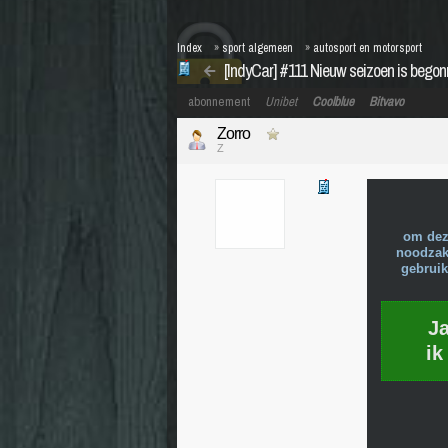
Index
»
sport algemeen
»
autosport en motorsport
[IndyCar] #111 Nieuw seizoen is bego
abonnement
Unibet
Coolblue
Bitvavo
Zorro
Z
om dez
noodzake
gebruik
J
ik