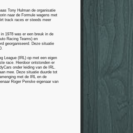
baas Tony Hulman de organisatie
voorin naar de Formule wagens met
irt track races er steeds meer
 in 1978 was er een breuk in de
Auto Racing Teams) en
d georganiseerd. Deze situatie
0.
ng League (IRL) op met een eigen
te race. Hierdoor ontstonden er
yCars onder leiding van de IRL.
an mee. Deze situatie duurde tot
 samenging met de IRL en de
genaar Roger Penske eigenaar van