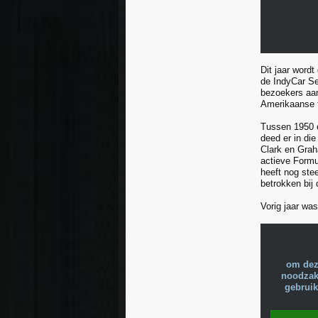
Dit jaar word
de IndyCar Se
bezoekers aan
Amerikaanse f
Tussen 1950 e
deed er in di
Clark en Grah
actieve Formu
heeft nog ste
betrokken bij
Vorig jaar wa
om dez
noodzake
gebruik