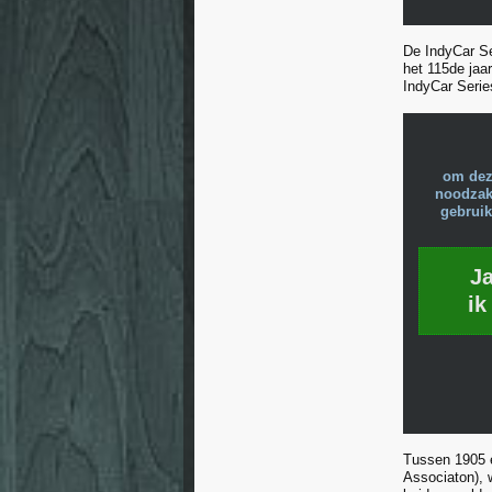
De IndyCar Ser
het 115de jaa
IndyCar Serie
om dez
noodzake
gebruik
J
ik
Tussen 1905 
Associaton), 