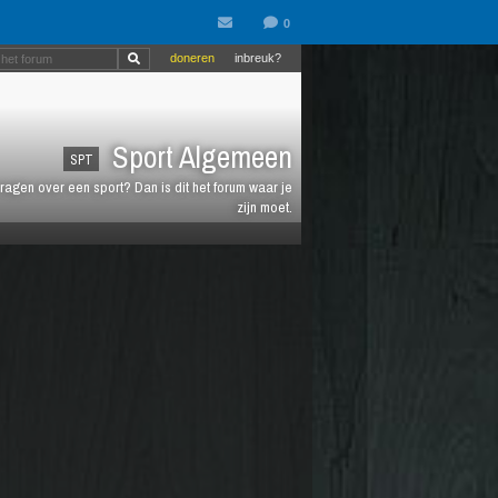
doneren
inbreuk?
Sport Algemeen
SPT
vragen over een sport? Dan is dit het forum waar je
zijn moet.