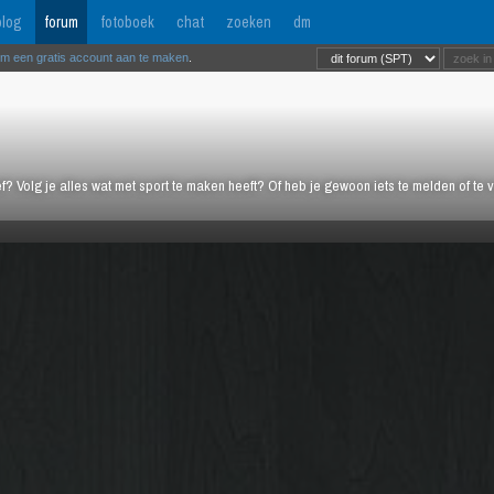
log
forum
fotoboek
chat
zoeken
dm
om een gratis account aan te maken
.
ief? Volg je alles wat met sport te maken heeft? Of heb je gewoon iets te melden of te 