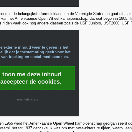
ies is de belangrijkste formuleklasse in de Verenigde Staten en gaat dit jaar 
r van het Amerikaanse Open Wheel kampioenschap, dat ooit begon in 1905. 
s rijden vaak ook nog andere klassen zoals de USF Juniors, USF2000, USF 
e externe inhoud weer te geven is het
lijk dat je toestemming geeft voor het
 van tracking en social mediacookies.
a toon me deze inhoud
 accepteer de cookies.
meer informatie
en 1955 werd het Amerikaanse Open Wheel kampioenschap georganiseerd do
waarbij het tot 1937 gebruikelijk was om met twee-zitters te rijden, waarbij