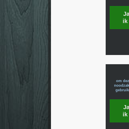
J
ik
om dez
noodzake
gebruik
J
ik