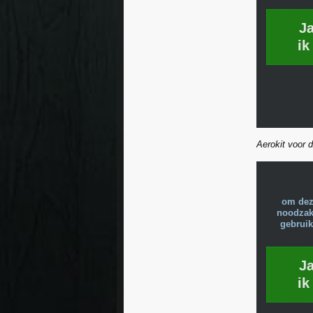
J
ik
Aerokit voor d
om dez
noodzake
gebruik
J
ik