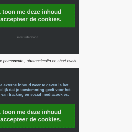
a toon me deze inhoud
 accepteer de cookies.
meer informatie
e permanente-, stratencircuits en short ovals
e externe inhoud weer te geven is het
lijk dat je toestemming geeft voor het
 van tracking en social mediacookies.
a toon me deze inhoud
 accepteer de cookies.