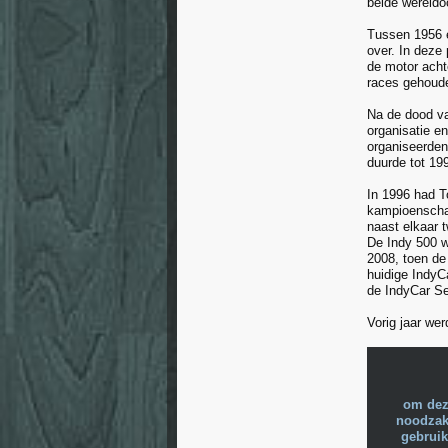
beide wereldo
Tussen 1956 e
over. In deze
de motor acht
races gehoude
Na de dood va
organisatie 
organiseerden
duurde tot 1
In 1996 had T
kampioenschap
naast elkaar 
De Indy 500 w
2008, toen de
huidige IndyC
de IndyCar Se
Vorig jaar wer
om dez
noodzake
gebruik