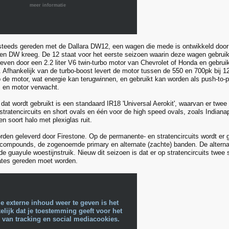
meer informatie
steeds gereden met de Dallara DW12, een wagen die mede is ontwikkeld door 
alen DW kreeg. De 12 staat voor het eerste seizoen waarin deze wagen gebrui
even door een 2.2 liter V6 twin-turbo motor van Chevrolet of Honda en gebrui
 Afhankelijk van de turbo-boost levert de motor tussen de 550 en 700pk bij 12
de motor, wat energie kan terugwinnen, en gebruikt kan worden als push-to-
 en motor verwacht.
dat wordt gebruikt is een standaard IR18 'Universal Aerokit', waarvan er twee 
stratencircuits en short ovals en één voor de high speed ovals, zoals Indian
n soort halo met plexiglas ruit.
den geleverd door Firestone. Op de permanente- en stratencircuits wordt er
 compounds, de zogenoemde primary en alternate (zachte) banden. De alterna
e guayule woestijnstruik. Nieuw dit seizoen is dat er op stratencircuits twee 
ates gereden moet worden.
e externe inhoud weer te geven is het
lijk dat je toestemming geeft voor het
 van tracking en social mediacookies.