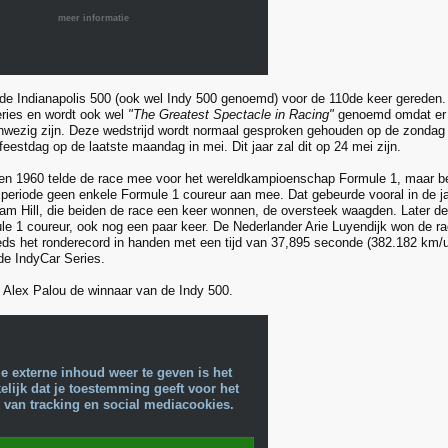
meer informatie
t de Indianapolis 500 (ook wel Indy 500 genoemd) voor de 110de keer gereden. 
ries en wordt ook wel
"The Greatest Spectacle in Racing"
genoemd omdat er o
wezig zijn. Deze wedstrijd wordt normaal gesproken gehouden op de zondag
eestdag op de laatste maandag in mei. Dit jaar zal dit op 24 mei zijn.
n 1960 telde de race mee voor het wereldkampioenschap Formule 1, maar be
e periode geen enkele Formule 1 coureur aan mee. Dat gebeurde vooral in de ja
am Hill, die beiden de race een keer wonnen, de oversteek waagden. Later de
le 1 coureur, ook nog een paar keer. De Nederlander Arie Luyendijk won de r
eds het ronderecord in handen met een tijd van 37,895 seconde (382.182 km/uu
 de IndyCar Series.
s Alex Palou de winnaar van de Indy 500.
e externe inhoud weer te geven is het
lijk dat je toestemming geeft voor het
 van tracking en social mediacookies.