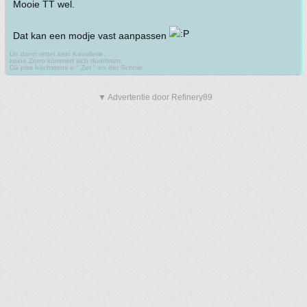
Mooie TT wel.
Dat kan een modje vast aanpassen
Un dann rettet kein Kavallerie,
keine Zorro kümmert sich dodrömm.
Dä piss höchstens e " Zet " en der Schnie
▼ Advertentie door Refinery89