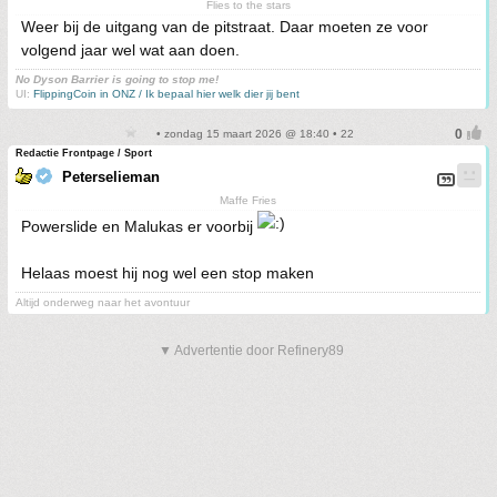
Flies to the stars
Weer bij de uitgang van de pitstraat. Daar moeten ze voor
volgend jaar wel wat aan doen.
No Dyson Barrier is going to stop me!
UI:
FlippingCoin in ONZ / Ik bepaal hier welk dier jij bent
• zondag 15 maart 2026 @ 18:40 • 22
Redactie Frontpage / Sport
Peterselieman
Maffe Fries
Powerslide en Malukas er voorbij
Helaas moest hij nog wel een stop maken
Altijd onderweg naar het avontuur
▼ Advertentie door Refinery89