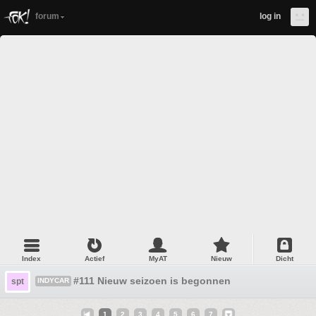
forum
log in
Index
Actief
MyAT
Nieuw
Dicht
#111 Nieuw seizoen is begonnen
spt
INDYCAR
1
2
3
4
5
6
7