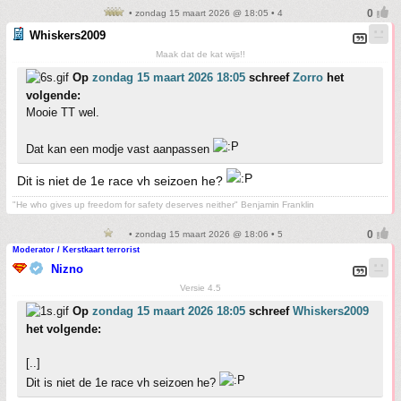
• zondag 15 maart 2026 @ 18:05 • 4
Whiskers2009
Maak dat de kat wijs!!
Op
zondag 15 maart 2026 18:05
schreef
Zorro
het
volgende:
Mooie TT wel.
Dat kan een modje vast aanpassen
Dit is niet de 1e race vh seizoen he?
"He who gives up freedom for safety deserves neither" Benjamin Franklin
• zondag 15 maart 2026 @ 18:06 • 5
Moderator / Kerstkaart terrorist
Nizno
Versie 4.5
Op
zondag 15 maart 2026 18:05
schreef
Whiskers2009
het volgende:
[..]
Dit is niet de 1e race vh seizoen he?