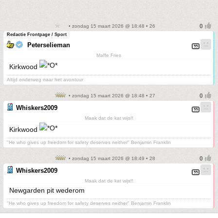
• zondag 15 maart 2026 @ 18:48 • 26
Redactie Frontpage / Sport
Peterselieman
Maffe Fries
Kirkwood
Altijd onderweg naar het avontuur
• zondag 15 maart 2026 @ 18:48 • 27
Whiskers2009
Maak dat de kat wijs!!
Kirkwood
"He who gives up freedom for safety deserves neither" Benjamin Franklin
• zondag 15 maart 2026 @ 18:49 • 28
Whiskers2009
Maak dat de kat wijs!!
Newgarden pit wederom
"He who gives up freedom for safety deserves neither" Benjamin Franklin