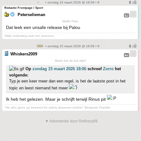
• zondag 15 maart 2026 @ 18:06 • 8
Redactie Frontpage / Sport
Peterselieman
Maffe Fries
Dat leek een unsafe release bij Palou
Altijd onderweg naar het avontuur
• zondag 15 maart 2026 @ 18:06 • 9
Whiskers2009
Maak dat de kat wijs!!
Op
zondag 15 maart 2026 18:06
schreef
Zorro
het
volgende:
Typ je een keer meer dan een regel, is het de laatste post in het
topic en leest niemand het meer
Ik heb het gelezen. Maar je schrijft terwijl Rinus pit
"He who gives up freedom for safety deserves neither" Benjamin Franklin
▼ Advertentie door Refinery89