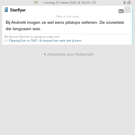
• zondag 15 maart 2026 @ 18:45 • 25
Starflyer
Flies to the stars
Bij Andretti mogen ze wel eens pitstops oefenen. De zoveelste
die langzaam was.
No Dyson Barrier is going to stop me!
UI:
FlippingCoin in ONZ / Ik bepaal hier welk dier jij bent
▼ Advertentie door Refinery89