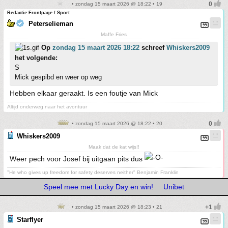
• zondag 15 maart 2026 @ 18:22 • 19
Redactie Frontpage / Sport
Peterselieman
Maffe Fries
Op
zondag 15 maart 2026 18:22
schreef
Whiskers2009
het volgende:
S
Mick gespibd en weer op weg
Hebben elkaar geraakt. Is een foutje van Mick
Altijd onderweg naar het avontuur
• zondag 15 maart 2026 @ 18:22 • 20
Whiskers2009
Maak dat de kat wijs!!
Weer pech voor Josef bij uitgaan pits dus
"He who gives up freedom for safety deserves neither" Benjamin Franklin
Speel mee met Lucky Day en win!
Unibet
• zondag 15 maart 2026 @ 18:23 • 21
Starflyer