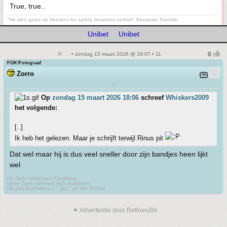
True, true..
"He who gives up freedom for safety deserves neither" Benjamin Franklin
Unibet
Unibet
• zondag 15 maart 2026 @ 18:07 • 11
FOK!Fotograaf
Zorro
Z
Op
zondag 15 maart 2026 18:06
schreef
Whiskers2009
het volgende:
[..]
Ik heb het gelezen. Maar je schrijft terwijl Rinus pit
Dat wel maar hij is dus veel sneller door zijn bandjes heen lijkt
wel
Un dann rettet kein Kavallerie,
keine Zorro kümmert sich dodrömm.
Dä piss höchstens e " Zet " en der Schnie
▼ Advertentie door Refinery89