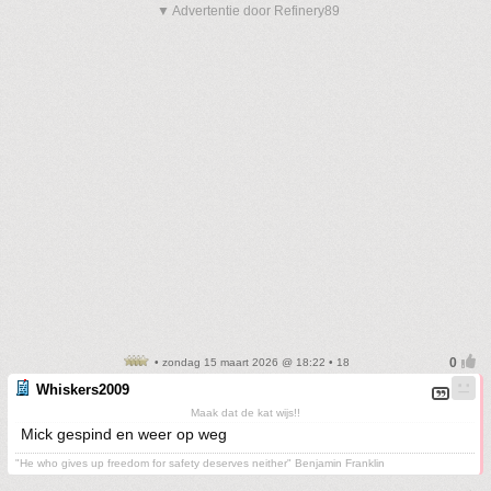
▼ Advertentie door Refinery89
• zondag 15 maart 2026 @ 18:22 • 18
Whiskers2009
Maak dat de kat wijs!!
Mick gespind en weer op weg
"He who gives up freedom for safety deserves neither" Benjamin Franklin