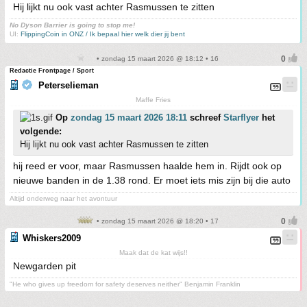
Hij lijkt nu ook vast achter Rasmussen te zitten
No Dyson Barrier is going to stop me!
UI:
FlippingCoin in ONZ / Ik bepaal hier welk dier jij bent
• zondag 15 maart 2026 @ 18:12 • 16
Redactie Frontpage / Sport
Peterselieman
Maffe Fries
Op
zondag 15 maart 2026 18:11
schreef
Starflyer
het
volgende:
Hij lijkt nu ook vast achter Rasmussen te zitten
hij reed er voor, maar Rasmussen haalde hem in. Rijdt ook op
nieuwe banden in de 1.38 rond. Er moet iets mis zijn bij die auto
Altijd onderweg naar het avontuur
• zondag 15 maart 2026 @ 18:20 • 17
Whiskers2009
Maak dat de kat wijs!!
Newgarden pit
"He who gives up freedom for safety deserves neither" Benjamin Franklin