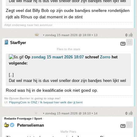
Dat wel maar hij is dus veel sneller door zijn bandjes heen lijkt wel
Zegt veel dat Billy Bob op zijn oude bandjes snellere rondetijden
rijdt als RInus op dat moment in de stint
Altijd onderweg naar het avontuur
• zondag 15 maart 2026 @ 18:08 • 13
Starflyer
Flies to the stars
Op
zondag 15 maart 2026 18:07
schreef
Zorro
het
volgende:
[..]
Dat wel maar hij is dus veel sneller door zijn bandjes heen lijkt wel
Rood was hij in de kwalificatie ook niet goed op.
No Dyson Barrier is going to stop me!
UI:
FlippingCoin in ONZ / Ik bepaal hier welk dier jij bent
• zondag 15 maart 2026 @ 18:10 • 14
Redactie Frontpage / Sport
Peterselieman
Maffe Fries