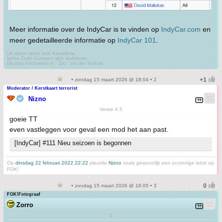
Meer informatie over de IndyCar is te vinden op
IndyCar.com
en
meer gedetailleerde informatie op
IndyCar 101
.
Un dann rettet kein Kavallerie,
keine Zorro kümmert sich dodrömm.
Dä piss höchstens e " Zet " en der Schnie
• zondag 15 maart 2026 @ 18:04 • 2
Moderator / Kerstkaart terrorist
Nizno
Versie 4.5
goeie TT
even vastleggen voor geval een mod het aan past.
[IndyCar] #111 Nieu seizoen is begonnen
Op
dinsdag 22 februari 2022 22:22
pleurde
Nizno
zoals gewoonlijk een onzinnige tekst op
FOK!
• zondag 15 maart 2026 @ 18:05 • 3
FOK!Fotograaf
Zorro
Z