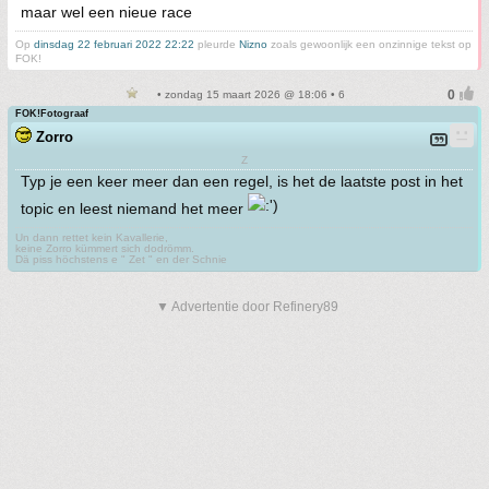
maar wel een nieue race
Op
dinsdag 22 februari 2022 22:22
pleurde
Nizno
zoals gewoonlijk een onzinnige tekst op
FOK!
• zondag 15 maart 2026 @ 18:06 • 6
FOK!Fotograaf
Zorro
Z
Typ je een keer meer dan een regel, is het de laatste post in het
topic en leest niemand het meer
Un dann rettet kein Kavallerie,
keine Zorro kümmert sich dodrömm.
Dä piss höchstens e " Zet " en der Schnie
▼ Advertentie door Refinery89