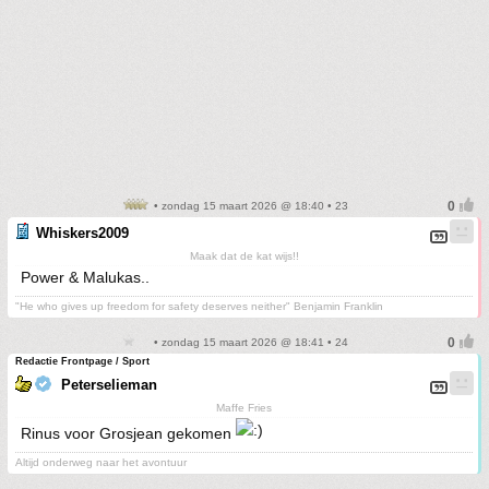
• zondag 15 maart 2026 @ 18:40 • 23
Whiskers2009
Maak dat de kat wijs!!
Power & Malukas..
"He who gives up freedom for safety deserves neither" Benjamin Franklin
• zondag 15 maart 2026 @ 18:41 • 24
Redactie Frontpage / Sport
Peterselieman
Maffe Fries
Rinus voor Grosjean gekomen
Altijd onderweg naar het avontuur