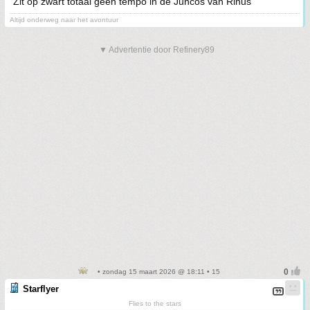
Zit op zwart totaal geen tempo in de Juncos van Rinus
Altijd onderweg naar het avontuur
▼ Advertentie door Refinery89
• zondag 15 maart 2026 @ 18:11 • 15
Starflyer
Flies to the stars