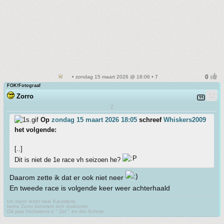
• zondag 15 maart 2026 @ 18:06 • 7
FOK!Fotograaf
Zorro
Z
Op
zondag 15 maart 2026 18:05
schreef
Whiskers2009
het volgende:
[..]
Dit is niet de 1e race vh seizoen he?
Daarom zette ik dat er ook niet neer
En tweede race is volgende keer weer achterhaald
Un dann rettet kein Kavallerie,
keine Zorro kümmert sich dodrömm.
Dä piss höchstens e " Zet " en der Schnie