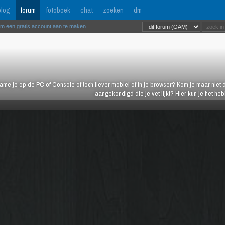
log
forum
fotoboek
chat
zoeken
dm
om een gratis account aan te maken
.
ame je op de PC of Console of toch liever mobiel of in je browser? Kom je maar niet d
aangekondigd die je vet lijkt? Hier kun je het h