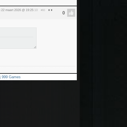
 22 maart 2026 @ 19:25
:10
#60
bij 999 Games