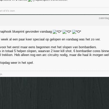
rt of it's own
zaterda
aphook blueprint gevonden vandaag
 week al een paar keer speciaal op gelopen en vandaag was het zo ver.
voor het eerst maar eens begonnen met het slopen van bombardiers.
s in totaal 5 helpen slopen, waarvan 2 keer kill shot. 6 bombardier cores binn
l trekken. Heb alleen nog een arc circuitry nodig, maar die haal ik morgen we
topdag weer in het spel.
ja.