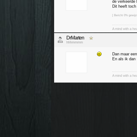
de verkeerde
Dit heeft toch
[ Bericht 0% gewij
A mind with a hea
DrMarten
hhhmmmm
Dan maar een p
En als ik dan
A mind with a hea