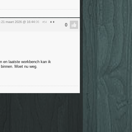
g 21 maart 2026 @ 16:44
:06
#54
en en laatste workbench kan ik
l binnen. Moet nu weg.