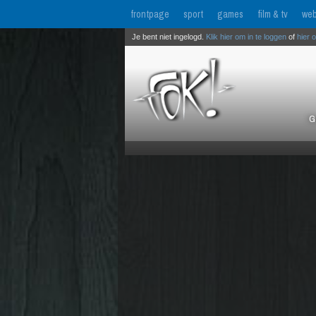
frontpage
sport
games
film & tv
web
Je bent niet ingelogd.
Klik hier om in te loggen
of
hier 
G