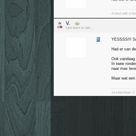
A mind with a hea
V.
Like tears in rain...
YESSSS!!! Sn
Had er van de
Ook vandaag 
In twee ronde
naar max leve
Maar wat een 
Ja inderdaad, V. 