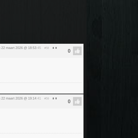
 22 maart 2026 @ 18:53
:45
#58
 22 maart 2026 @ 19:14
:41
#59