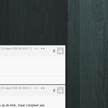
g 21 maart 2026 @ 16:47
:41
#55
 22 maart 2026 @ 18:29
:21
#56
n op de klok, maar compleet aan