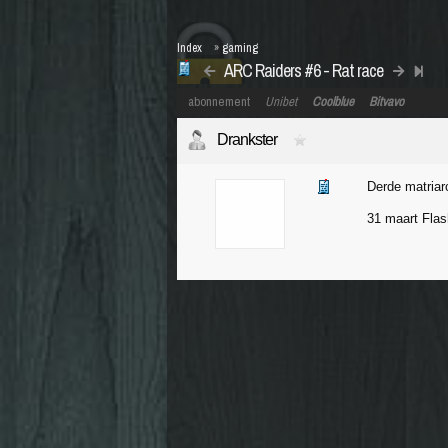
Index
»
gaming
ARC Raiders #6 - Rat race
abonnement
Unibet
Coolblue
Bitvavo
Drankster
Derde matriar
31 maart Flas