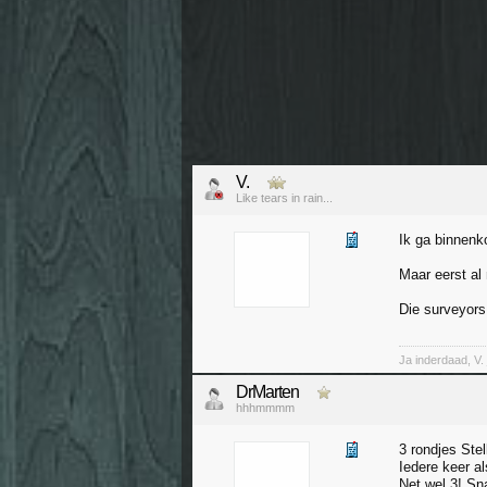
V.
Like tears in rain...
Ik ga binnenk
Maar eerst al
Die surveyors
Ja inderdaad, V. 
DrMarten
hhhmmmm
3 rondjes Ste
Iedere keer al
Net wel 3! Sn