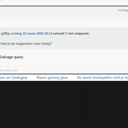
zondag
Op
zondag 22 maart 2026 19:14
schreef
V.
het volgende:
heb je de magnetron voor nodig?
Salvage quest.
rt of it's own
dom en Geekgear
Razer gaming gear
De beste bordspellen vind je 