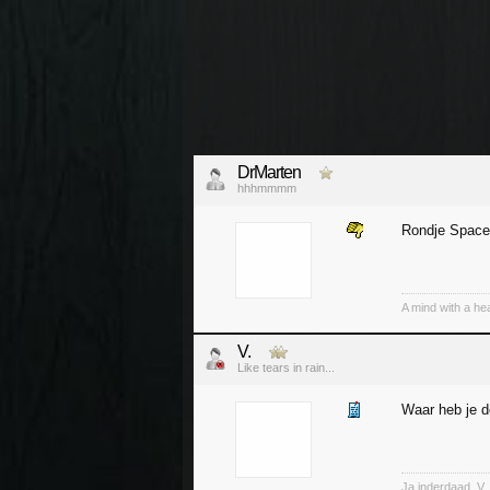
DrMarten
hhhmmmm
Rondje Spacep
A mind with a hea
V.
Like tears in rain...
Waar heb je d
Ja inderdaad, V. 