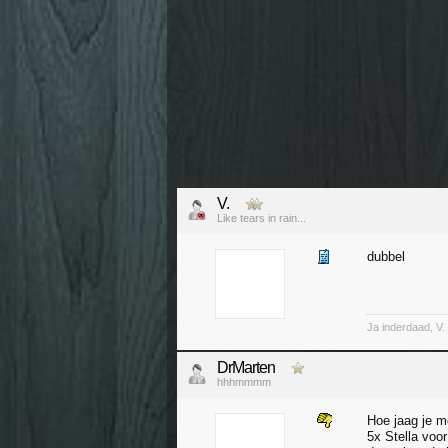
V.
Like tears in rain...
dubbel
Ja inderdaad, V. 
DrMarten
hhhmmmm
Hoe jaag je m
5x Stella voo