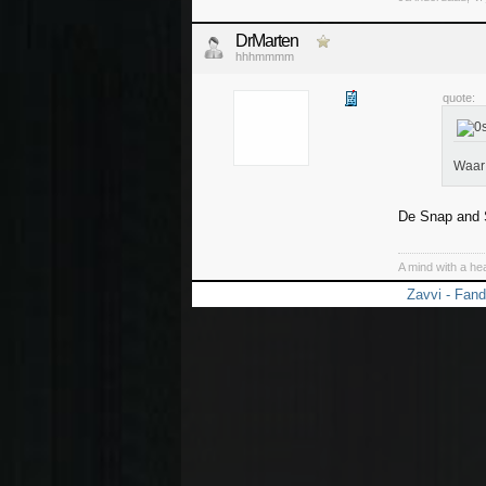
DrMarten
hhhmmmm
quote:
Waar 
De Snap and 
A mind with a hea
Zavvi - Fan