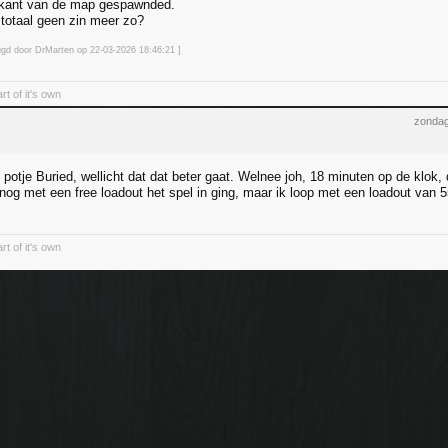
 kant van de map gespawnded.
 totaal geen zin meer zo?
zigd door DrMarten op 22-03-2026 18:46
:21
]
rt of it's own
zondag
otje Buried, wellicht dat dat beter gaat. Welnee joh, 18 minuten op de klok, d
 nog met een free loadout het spel in ging, maar ik loop met een loadout van 
rt of it's own