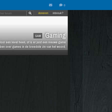
doneren
inbreuk?
Gaming
GAM
oor een level heen, of is er juist een nieuwe game
ebben over games in de breedste zin van het woord.