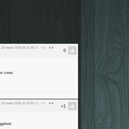
 18 maart 2026 @ 21:45
:00
#52
er cores.
g 20 maart 2026 @ 23:43
:19
#53
ggeloot.