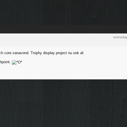
woensdag
ch core vanavond. Trophy display project nu ook af.
hpoint.