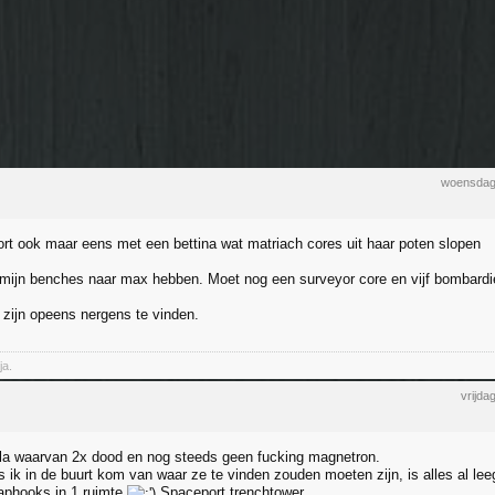
woensdag
ort ook maar eens met een bettina wat matriach cores uit haar poten slopen
 mijn benches naar max hebben. Moet nog een surveyor core en vijf bombardi
 zijn opeens nergens te vinden.
ja.
vrijda
lla waarvan 2x dood en nog steeds geen fucking magnetron.
s ik in de buurt kom van waar ze te vinden zouden moeten zijn, is alles al lee
aphooks in 1 ruimte
Spaceport trenchtower.