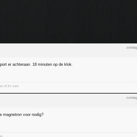
zondag
ort er achteraan. 18 minuten op de klok.
rt of it's own
zondag
e magnetron voor nodig?
ja.