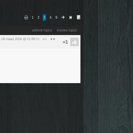
1
2
3
4
5
actieve topics
nieuwe topics
 18 maart 2026 @ 21:08
:08
#51