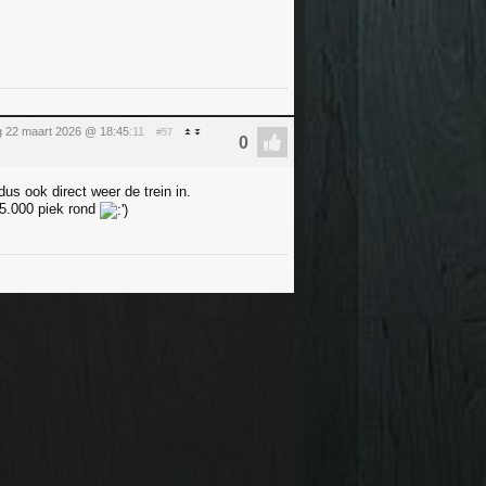
 22 maart 2026 @ 18:45
:11
#57
us ook direct weer de trein in.
55.000 piek rond