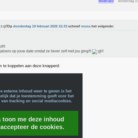
Moderator
donderdag 19
Op
donderdag 19 februari 2026 15:33
schreef
vosss
het volgende:
f!!!
 jaloers op jouw date omdat ze liever zelf met jou ging!!!
!!
m te koppelen aan deze knapperd:
e externe inhoud weer te geven is het
lijk dat je toestemming geeft voor het
 van tracking en social mediacookies.
a toon me deze inhoud
 accepteer de cookies.