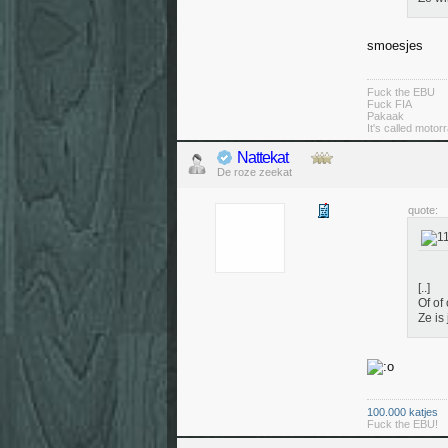
smoesjes
Fuck the EBU
Fuck FIA
Pakaak
It's called moto
Nattekat
De roze zeekat
quote:
[..]
Of of o
Ze is
100.000 katjes
Fuck the EBU!