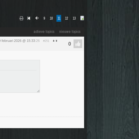
9
10
11
12
13
actieve topics
nieuwe topics
 februari 2026 @ 15:33
:26
#251