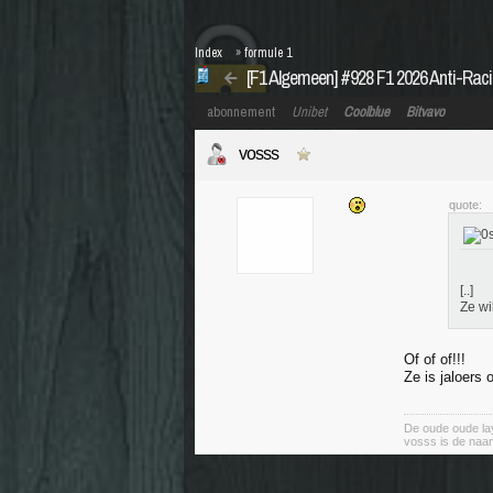
Index
»
formule 1
[F1 Algemeen] #928 F1 2026 Anti-Rac
abonnement
Unibet
Coolblue
Bitvavo
vosss
quote:
[..]
Ze wi
Of of of!!!
Ze is jaloers 
De oude oude lay
vosss is de naa