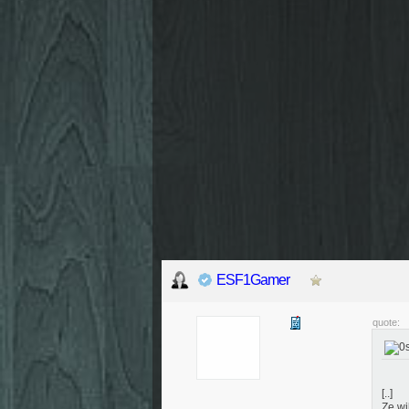
ESF1Gamer
quote:
[..]
Ze wi