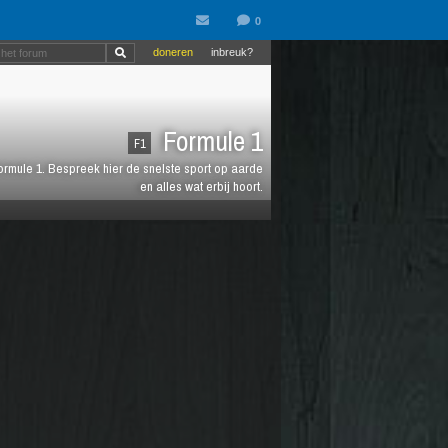
doneren
inbreuk?
Formule 1
F1
 Formule 1. Bespreek hier de snelste sport op aarde
en alles wat erbij hoort.