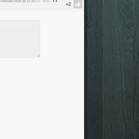
 februari 2026 @ 15:35
:53
#254