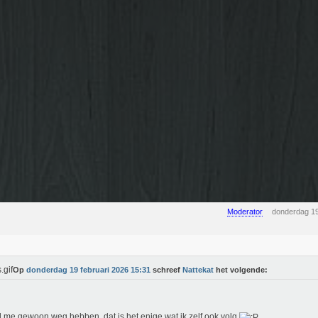
Moderator
donderdag 19
Op
donderdag 19 februari 2026 15:31
schreef
Nattekat
het volgende:
l me gewoon weg hebben, dat is het enige wat ik zelf ook volg