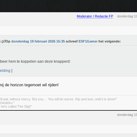
Moderator / Redactie FP
donderdag 19
Op
donderdag 19 februari 2026 15:35
schreef
ESF1Gamer
het volgende:
obeer hem te koppelen aan deze knapperd:
elding
]
mij de horizon tegemoet wil rijden!
rutal, without mercy. But you.... You will be worse. Rip and tear, until it is done!"
indeiru."
. he's called The Stig!"
donderdag 19