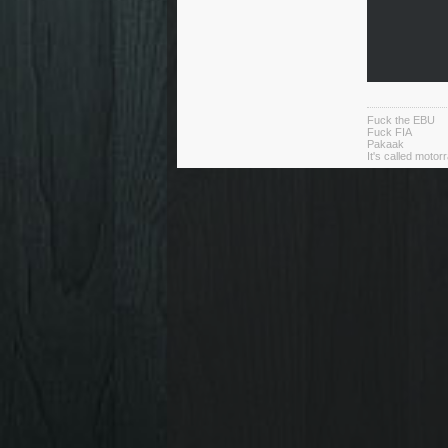
Fuck the EBU
Fuck FIA
Pakaak
It's called moto