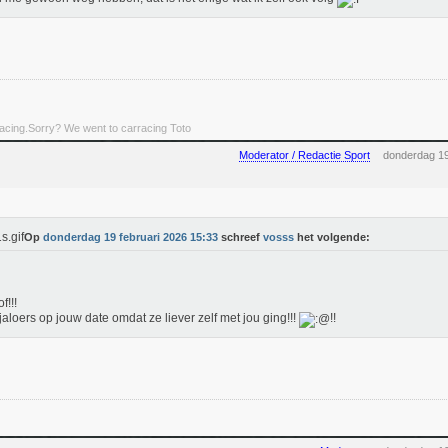
rracing.Sorry? We went to carracing Toto
Moderator / Redactie Sport
donderdag 19
Op
donderdag 19 februari 2026 15:33
schreef
vosss
het volgende:
f!!!
 jaloers op jouw date omdat ze liever zelf met jou ging!!!
!!