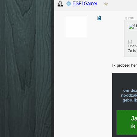
ESF1Gamer
quote:
[..]
Of of o
Ze is
Ik probeer he
om dez
noodzake
gebruik
J
ik