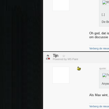
[..]
De Br
Oh god, dat i
om discussie 
Verberg de nieu
Tijn
Powered by MS Paint
quote:
Anywa
Als Max wint,
Verberg de nieu