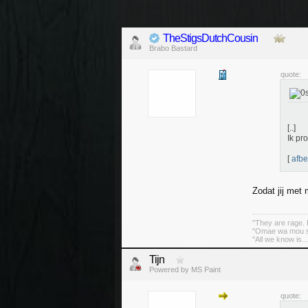
TheStigsDutchCousin
Brabo Bastard
quote:
[..]
Ik pr
[
afbe
Zodat jij met 
"They are rage. B
"Omae wa mou sh
"All we know is..
Tijn
Powered by MS Paint
quote: