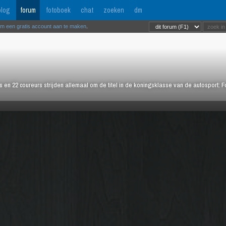
log
forum
fotoboek
chat
zoeken
dm
om een gratis account aan te maken
.
rs en 22 coureurs strijden allemaal om de titel in de koningsklasse van de autosport: