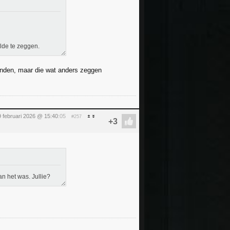
lde te zeggen.
inden, maar die wat anders zeggen
 februari 2026 @ 15:40
:05
#257
n het was. Jullie?