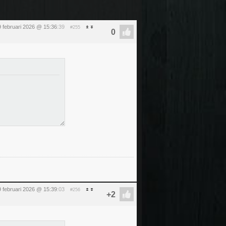
 februari 2026 @ 15:36
:39
#255
 februari 2026 @ 15:39
:03
#256