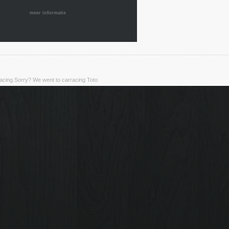
meer informatie
rracing.Sorry? We went to carracing Toto