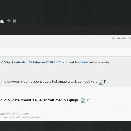
ing
donderdag 19
Op
donderdag 19 februari 2026 15:31
schreef
Nattekat
het volgende:
l me gewoon weg hebben, dat is het enige wat ik zelf ook volg
op jouw date omdat ze liever zelf met jou ging!!!
!!
out was veel beter!!
m, met dubbel s welteverstaan.