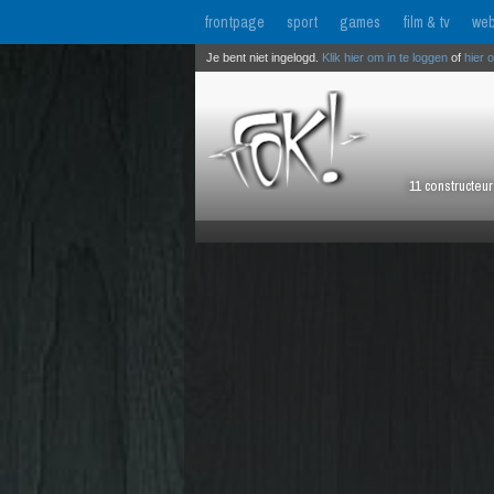
frontpage
sport
games
film & tv
web
Je bent niet ingelogd.
Klik hier om in te loggen
of
hier 
11 constructeu