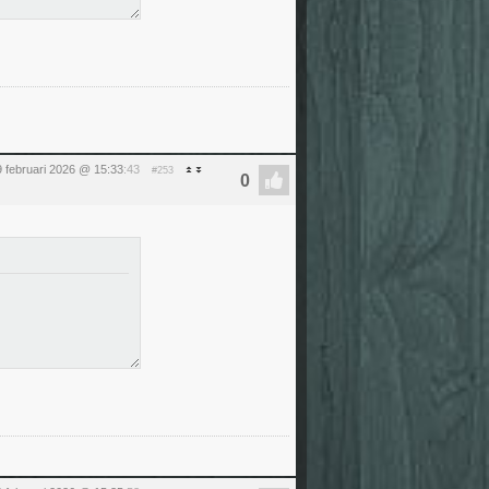
 februari 2026 @ 15:33
:43
#253