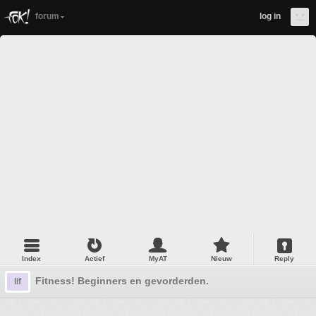
forum
log in
Index
Actief
MyAT
Nieuw
Reply
Fitness! Beginners en gevorderden.
lif