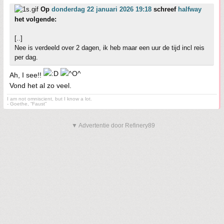
Op
donderdag 22 januari 2026 19:18
schreef
halfway
het volgende:
[..]
Nee is verdeeld over 2 dagen, ik heb maar een uur de tijd incl reis
per dag.
Ah, I see!!
Vond het al zo veel.
I am not omniscient, but I know a lot.
- Goethe, “Faust”
▼ Advertentie door Refinery89