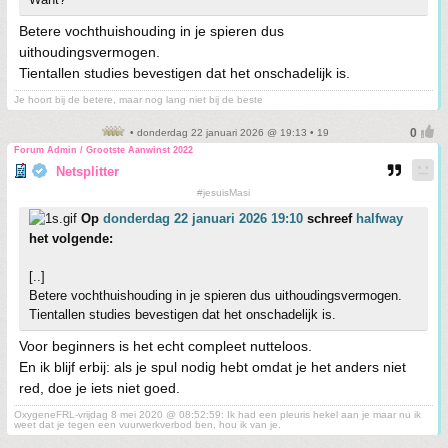
Betere vochthuishouding in je spieren dus
uithoudingsvermogen.
Tientallen studies bevestigen dat het onschadelijk is.
Je hoort bij de betere, maar nog lang niet bij de beste
• donderdag 22 januari 2026 @ 19:13 • 19
Forum Admin / Grootste Aanwinst 2022
Netsplitter
#jesuisMasi
Op
donderdag 22 januari 2026 19:10
schreef
halfway
het volgende:
[..]
Betere vochthuishouding in je spieren dus uithoudingsvermogen.
Tientallen studies bevestigen dat het onschadelijk is.
Voor beginners is het echt compleet nutteloos.
En ik blijf erbij: als je spul nodig hebt omdat je het anders niet
red, doe je iets niet goed.
OxygeneFRL-vrijdag 8 mei 2020 @ 08:52:59: Ik had een pleuris hekel aan je maar nu ik
weet dat je tegen een vuurwerkverbod ben, hou ik van je.