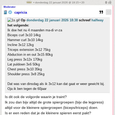
• donderdag 22 januari 2026 @ 19:15 • 20
Moderator
capricia
Op
donderdag 22 januari 2026 18:38
schreef
halfway
het volgende:
Ik doe het nu 4 maanden ma-di vr-za
Biceps curl 3x10 14kg
Hammer curl 3x10 14kg
Incline 3x12 12kg
Triceps extension 3x12 75kg
Abduction in en out 3x15 80kg
Leg press 3x12x 170kg
Lat puldown 3x6 50kg
Chest press 3x10 35kg
Shoulder press 3x8 25kg
Dat was van dinsdag als ik 3x12 kan dat gaat er weer gewicht bij.
Oja ik ben tegen de 60jaar
Is dit ook de volgorde waarin je traint?
Ik zou dan bijv altijd de grote spiergroepen (bijv die legpress)
altijd voor de kleinere spiergroepen (biceps/triceps) doen.
Is er een reden dat je de kleinere spieren eerst pakt?