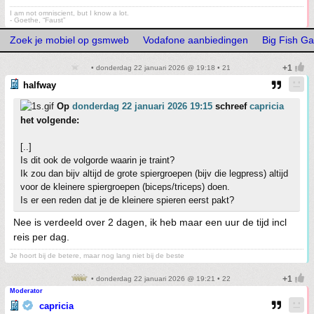
I am not omniscient, but I know a lot.
- Goethe, “Faust”
Zoek je mobiel op gsmweb
Vodafone aanbiedingen
Big Fish G
• donderdag 22 januari 2026 @ 19:18 • 21
halfway
Op
donderdag 22 januari 2026 19:15
schreef
capricia
het volgende:
[..]
Is dit ook de volgorde waarin je traint?
Ik zou dan bijv altijd de grote spiergroepen (bijv die legpress) altijd
voor de kleinere spiergroepen (biceps/triceps) doen.
Is er een reden dat je de kleinere spieren eerst pakt?
Nee is verdeeld over 2 dagen, ik heb maar een uur de tijd incl
reis per dag.
Je hoort bij de betere, maar nog lang niet bij de beste
• donderdag 22 januari 2026 @ 19:21 • 22
Moderator
capricia