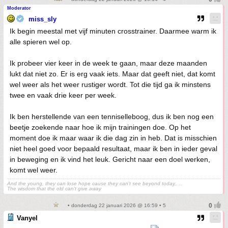
Moderator
miss_sly
Ik begin meestal met vijf minuten crosstrainer. Daarmee warm ik
alle spieren wel op.
Ik probeer vier keer in de week te gaan, maar deze maanden
lukt dat niet zo. Er is erg vaak iets. Maar dat geeft niet, dat komt
wel weer als het weer rustiger wordt. Tot die tijd ga ik minstens
twee en vaak drie keer per week.
Ik ben herstellende van een tenniselleboog, dus ik ben nog een
beetje zoekende naar hoe ik mijn trainingen doe. Op het
moment doe ik maar waar ik die dag zin in heb. Dat is misschien
niet heel goed voor bepaald resultaat, maar ik ben in ieder geval
in beweging en ik vind het leuk. Gericht naar een doel werken,
komt wel weer.
And the young, they can lose hope cause they can't see beyond today,. ..
The wisdom that the old can't give away
• donderdag 22 januari 2026 @ 16:59 • 5
Vanyel