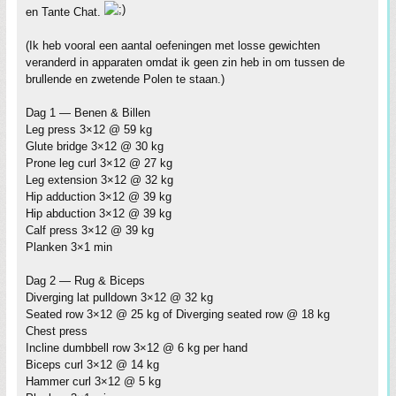
en Tante Chat.
(Ik heb vooral een aantal oefeningen met losse gewichten
veranderd in apparaten omdat ik geen zin heb in om tussen de
brullende en zwetende Polen te staan.)
Dag 1 — Benen & Billen
Leg press 3×12 @ 59 kg
Glute bridge 3×12 @ 30 kg
Prone leg curl 3×12 @ 27 kg
Leg extension 3×12 @ 32 kg
Hip adduction 3×12 @ 39 kg
Hip abduction 3×12 @ 39 kg
Calf press 3×12 @ 39 kg
Planken 3×1 min
Dag 2 — Rug & Biceps
Diverging lat pulldown 3×12 @ 32 kg
Seated row 3×12 @ 25 kg of Diverging seated row @ 18 kg
Chest press
Incline dumbbell row 3×12 @ 6 kg per hand
Biceps curl 3×12 @ 14 kg
Hammer curl 3×12 @ 5 kg