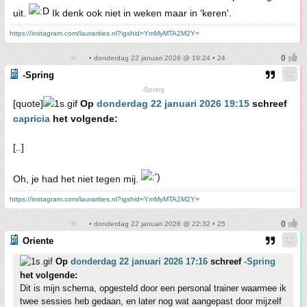
uit.
Ik denk ook niet in weken maar in 'keren'.
https://instagram.com/laurarities.nl?igshid=YmMyMTA2M2Y=
• donderdag 22 januari 2026 @ 19:24 • 24
-Spring
-Spring
[quote]
Op
donderdag 22 januari 2026 19:15
schreef
capricia
het volgende:
[..]
Oh, je had het niet tegen mij.
https://instagram.com/laurarities.nl?igshid=YmMyMTA2M2Y=
• donderdag 22 januari 2026 @ 22:32 • 25
Oriente
Op
donderdag 22 januari 2026 17:16
schreef
-Spring
het volgende:
Dit is mijn schema, opgesteld door een personal trainer waarmee ik
twee sessies heb gedaan, en later nog wat aangepast door mijzelf