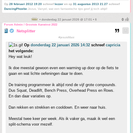
Op
28 februari 2012 19:20
schreef
lezzer
en op
31 augustus 2013 21:27
schreef
DancingPhoebe
:
Jezus, Vanyel, wat een fantastische tips geef jij toch altijd!
• donderdag 22 januari 2026 @ 17:01 • 6
Forum Admin / Grootste Aanwinst 2022
Netsplitter
#jesuisMasi
Op
donderdag 22 januari 2026 14:32
schreef
capricia
het volgende:
Hey wat leuk!
Ik doe meestal gewoon even een warming up door op de fiets te
gaan en wat lichte oefeningen daar te doen.
De training programmeer ik altijd rond de vijf grote compounds.
Dus Squat, Deadlift, Bench Press, Overhead Press en Rows.
En dan daar variaties op.
Dan rekken en strekken en cooldown. En weer naar huis.
Meestal twee keer per week. Als ik vaker ga, maak ik wel een
split-schema voor mezelf.