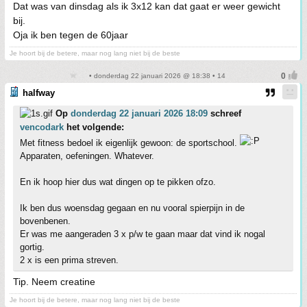
Dat was van dinsdag als ik 3x12 kan dat gaat er weer gewicht
bij.
Oja ik ben tegen de 60jaar
Je hoort bij de betere, maar nog lang niet bij de beste
• donderdag 22 januari 2026 @ 18:38 • 14
halfway
Op
donderdag 22 januari 2026 18:09
schreef
vencodark
het volgende:
Met fitness bedoel ik eigenlijk gewoon: de sportschool.
Apparaten, oefeningen. Whatever.
En ik hoop hier dus wat dingen op te pikken ofzo.
Ik ben dus woensdag gegaan en nu vooral spierpijn in de
bovenbenen.
Er was me aangeraden 3 x p/w te gaan maar dat vind ik nogal
gortig.
2 x is een prima streven.
Tip. Neem creatine
Je hoort bij de betere, maar nog lang niet bij de beste