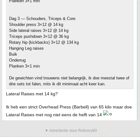
Planken 3×1 min
Dag 3 — Schouders, Triceps & Core
Shoulder press 3×12 @ 14 kg
Side lateral raises 3×12 @ 14 kg
Triceps pushdown 3×12 @ 36 kg
Rotary hip (kickbacks) 3×12 @ 134 kg
Hanging Leg raises
Buik
Onderrug
Planken 3×1 min
De gewichten vind trouwens niet belangrijk, ik doe meestal twee of
drie sets tot falen, mits ik dit minimaal acht keer kan.
Lateral Raises met 14 kg?
Ik heb een strict Overhead Press (Barbell) van 65 kilo maar doe
Lateral Raises met nog niet eens de helft van 14
▼ Advertentie door Refinery89