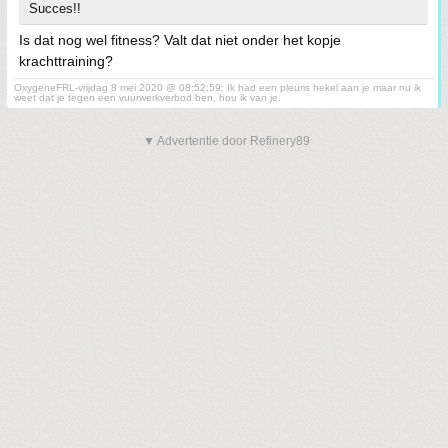
Succes!!
Is dat nog wel fitness? Valt dat niet onder het kopje
krachttraining?
OxygeneFRL-vrijdag 8 mei 2020 @ 08:52:59: Ik had een pleuris hekel aan je maar nu ik
weet dat je tegen een vuurwerkverbod ben, hou ik van je.
▼ Advertentie door Refinery89