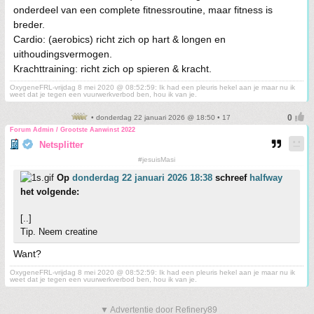
onderdeel van een complete fitnessroutine, maar fitness is
breder.
Cardio: (aerobics) richt zich op hart & longen en
uithoudingsvermogen.
Krachttraining: richt zich op spieren & kracht.
OxygeneFRL-vrijdag 8 mei 2020 @ 08:52:59: Ik had een pleuris hekel aan je maar nu ik
weet dat je tegen een vuurwerkverbod ben, hou ik van je.
• donderdag 22 januari 2026 @ 18:50 • 17
Forum Admin / Grootste Aanwinst 2022
Netsplitter
#jesuisMasi
Op
donderdag 22 januari 2026 18:38
schreef
halfway
het volgende:
[..]
Tip. Neem creatine
Want?
OxygeneFRL-vrijdag 8 mei 2020 @ 08:52:59: Ik had een pleuris hekel aan je maar nu ik
weet dat je tegen een vuurwerkverbod ben, hou ik van je.
▼ Advertentie door Refinery89