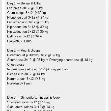
Dag 1 — Benen & Billen
Leg press 3×12 @ 59 kg
Glute bridge 3×12 @ 30 kg
Prone leg curl 3×12 @ 27 kg
Leg extension 3×12 @ 32 kg
Hip adduction 3×12 @ 39 kg
Hip abduction 3×12 @ 39 kg
Calf press 3×12 @ 39 kg
Planken 3×1 min
Dag 2 — Rug & Biceps
Diverging lat pulldown 3×12 @ 32 kg
Seated row 3×12 @ 25 kg of Diverging seated row @ 18 kg
Chest press
Incline dumbbell row 3×12 @ 6 kg per hand
Biceps curl 3×12 @ 14 kg
Hammer curl 3×12 @ 5 kg
Planken 3×1 min
Dag 3 — Schouders, Triceps & Core
Shoulder press 3×12 @ 14 kg
Side lateral raises 3×12 @ 14 kg