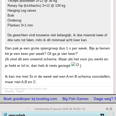
Triceps pushdown 3×12 @ 36 kg
Rotary hip (kickbacks) 3×12 @ 134 kg
Hanging Leg raises
Buik
Onderrug
Planken 3×1 min
De gewichten vind trouwens niet belangrijk, ik doe meestal twee of
drie sets tot falen, mits ik dit minimaal acht keer kan.
Dan pak je een grote spiergroep dus 1 x per week. Bijv je benen
hit je een keer per week? Of ga je vier keer?
(Ik vind dit een vreemd schema. Maar als het voor jou werkt en
je hebt er lol in, dan heb ik niets gezegd
)
Ik kan me met 3x in de week wel een A en B schema voorstellen,
maar niet A,B en C.
I am not omniscient, but I know a lot.
- Goethe, “Faust”
Boek goedkoper bij booking.com
Big Fish Games
Dagje weg? St
• donderdag 22 januari 2026 @ 18:09 • 11
vencodark