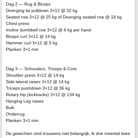
Dag 2 — Rug & Biceps
Diverging lat pulldown 3×12 @ 32 kg
Seated row 3×12 @ 25 kg of Diverging seated row @ 18 kg
Chest press
Incline dumbbell row 3×12 @ 6 kg per hand
Biceps curl 3×12 @ 14 kg
Hammer curl 3×12 @ 5 kg
Planken 3×1 min
Dag 3 — Schouders, Triceps & Core
Shoulder press 3×12 @ 14 kg
Side lateral raises 3×12 @ 14 kg
Triceps pushdown 3×12 @ 36 kg
Rotary hip (kickbacks) 3×12 @ 134 kg
Hanging Leg raises
Buik
Onderrug
Planken 3×1 min
De gewichten vind trouwens niet belangrijk, ik doe meestal twee