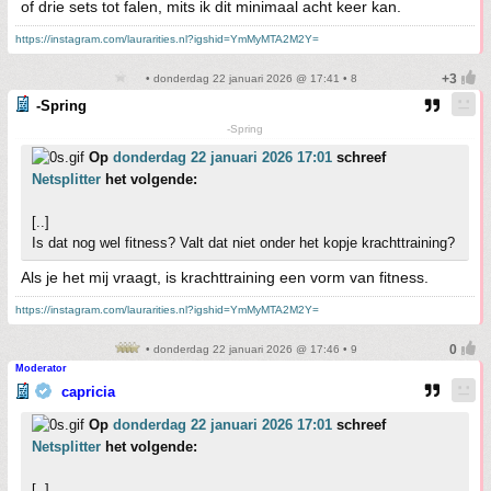
of drie sets tot falen, mits ik dit minimaal acht keer kan.
https://instagram.com/laurarities.nl?igshid=YmMyMTA2M2Y=
• donderdag 22 januari 2026 @ 17:41 • 8
-Spring
-Spring
Op
donderdag 22 januari 2026 17:01
schreef
Netsplitter
het volgende:
[..]
Is dat nog wel fitness? Valt dat niet onder het kopje krachttraining?
Als je het mij vraagt, is krachttraining een vorm van fitness.
https://instagram.com/laurarities.nl?igshid=YmMyMTA2M2Y=
• donderdag 22 januari 2026 @ 17:46 • 9
Moderator
capricia
Op
donderdag 22 januari 2026 17:01
schreef
Netsplitter
het volgende:
[..]