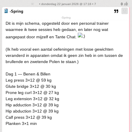
• donderdag 22 januari 2026 @ 17:16 • 7
-Spring
-Spring
Dit is mijn schema, opgesteld door een personal trainer
waarmee ik twee sessies heb gedaan, en later nog wat
aangepast door mijzelf en Tante Chat.
(Ik heb vooral een aantal oefeningen met losse gewichten
veranderd in apparaten omdat ik geen zin heb in om tussen de
brullende en zwetende Polen te staan.)
Dag 1 — Benen & Billen
Leg press 3×12 @ 59 kg
Glute bridge 3×12 @ 30 kg
Prone leg curl 3×12 @ 27 kg
Leg extension 3×12 @ 32 kg
Hip adduction 3×12 @ 39 kg
Hip abduction 3×12 @ 39 kg
Calf press 3×12 @ 39 kg
Planken 3×1 min