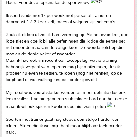
Hoera voor deze topicmakende sportvrouw
Ik sport sinds mei 1x per week met personal trainer en
daarnaast 1 à 2 keer zelf, meestal volgens zijn schema's.
Zoals ik elders al zei, ik haat warming up. Als het even kan, doe
ik ze niet en doe ik bij alle oefeningen die ik doe de eerste set
net onder de max van de vorige keer. De tweede liefst op die
max en de derde vaker of zwaarder.
Maar ik had ook vrij recent een zweepslag, wat je training
behoorlijk verpest want opeens mag bijna niks meer, dus ik
probeer nu even te fietsen, te lopen (nog niet rennen) op de
loopband of wat walking lunges zonder gewicht.
Mijn doel was vooral sterker worden en meer definitie dus ook
iets afvallen. Laatste gaat een stuk minder hard dan het eerste,
maar ik wil ook spieren kweken dus niet weinig eten
Sporten met trainer gaat nog steeds een stukje harder dan
alleen. Alleen die ik wel mijn best maar blijkbaar toch minder
hard.