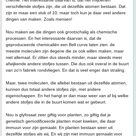
chemie. Het interessante daarvan is, dat het miljoenen
verschillende stofjes zijn, die uit dezelfde atomen bestaan. Dat
zijn er maar een stuk of 10, maar toch kun je daar veel andere
dingen van maken. Zoals mensen!
Nou maken we die dingen ook grootschalig als chemische
processen. En het interessante daarvan is, dat de
geproduceerde chemicaliën een Bell curve laten zien: de
meeste moleculen zijn degene die ze ook willen maken, maar
niet allemaal. Er zitten dus steeds minder, maar steeds meer
afwijkende andere stofjes tussen. Die dus ook overal in de buurt
van zo'n fabriek rondvliegen. En dat is veel enger dan straling.
Maar, twee moleculen, die allebei bestaan uit dezelfde atomen,
kunnen dus totaal andere stofjes zijn, met andere
eigenschappen. En het hangt er dan maar weer van af bij welke
andere stofjes die in de buurt komen wat er gebeurt.
Nou is glyfosaat zeer giftig voor planten, zo giftig dat je
genetisch gemodificeerde planten moet kweken, die daar
immuun voor zijn gemaakt. En planten bestaan weer uit
dezelfde stofjes als wij. En wij zijn niet immuun gemaakt voor