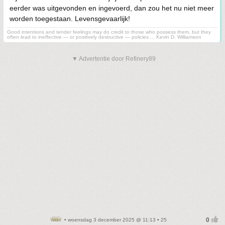
eerder was uitgevonden en ingevoerd, dan zou het nu niet meer
worden toegestaan. Levensgevaarlijk!
Good intentions and tender feelings may do credit to those who possess them, but they
often lead to ineffective — or positively destructive — policies ... Kevin D. Williamson
▼ Advertentie door Refinery89
• woensdag 3 december 2025 @ 11:13 • 25