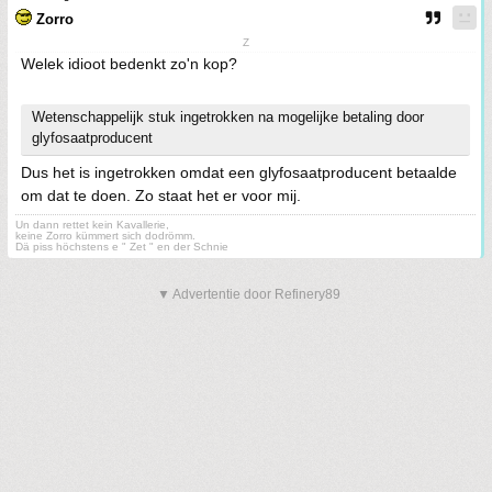
Zorro
Z
Welek idioot bedenkt zo'n kop?
Wetenschappelijk stuk ingetrokken na mogelijke betaling door
glyfosaatproducent
Dus het is ingetrokken omdat een glyfosaatproducent betaalde
om dat te doen. Zo staat het er voor mij.
Un dann rettet kein Kavallerie,
keine Zorro kümmert sich dodrömm.
Dä piss höchstens e " Zet " en der Schnie
▼ Advertentie door Refinery89