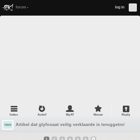
forum
log in
Index
Actief
MyAT
Nieuw
Reply
Artikel dat glyfosaat veilig verklaarde is teruggetrokken
nws
1
2
3
4
5
6