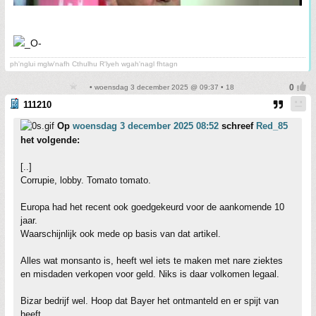
ph'nglui mglw'nafh Cthulhu R'lyeh wgah'nagl fhtagn
• woensdag 3 december 2025 @ 09:37 • 18
111210
Op
woensdag 3 december 2025 08:52
schreef
Red_85
het volgende:
[..]
Corrupie, lobby. Tomato tomato.
Europa had het recent ook goedgekeurd voor de aankomende 10
jaar.
Waarschijnlijk ook mede op basis van dat artikel.
Alles wat monsanto is, heeft wel iets te maken met nare ziektes
en misdaden verkopen voor geld. Niks is daar volkomen legaal.
Bizar bedrijf wel. Hoop dat Bayer het ontmanteld en er spijt van
heeft.