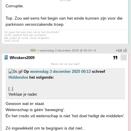
'echt wel'
Corruptie.
Top. Zou wel eens het begin van het einde kunnen zijn voor die
parkinson veroorzakende troep.
'Je gaat het pas zien als je het doorhebt'
'Ieder nadeel heb zijn voordeel'
We zullen je nooit, nooit vergeten
1947-2016
• woensdag 3 december 2025 @ 00:15 • 6
Whiskers2009
Maak dat de kat wijs!!
Op
woensdag 3 december 2025 00:13
schreef
Hiddendoe
het volgende:
[..]
Verklaar je nader.
Gewoon wat er staat.
Wetenschap is géén 'beweging'.
Én het credo vd wetenschap is niet 'het doel heiligt de middelen'.
Zó ingewikkeld om te begrijpen is dat niet..