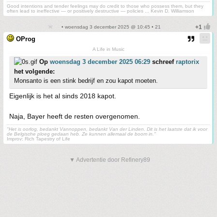
Good intentions and tender feelings may do credit to those who possess them, but they
often lead to ineffective — or positively destructive — policies ... Kevin D. Williamson
• woensdag 3 december 2025 @ 10:45 • 21
OProg
A Life in Music
Op
woensdag 3 december 2025 06:29
schreef
raptorix
het volgende:
Monsanto is een stink bedrijf en zou kapot moeten.
Eigenlijk is het al sinds 2018 kapot.
Naja, Bayer heeft de resten overgenomen.
"Het is oorlog, bedankt Vannoppen, bedankt Van der Linden. Dit is het laatste dat ik voor
de Belgische ploeg gedaan heb. Ze kunnen allemaal de boom in."
Improv: Rich Tapestry of Life
▼ Advertentie door Refinery89