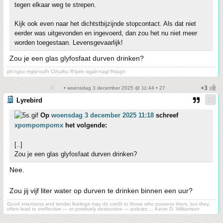
tegen elkaar weg te strepen.
Kijk ook even naar het dichtstbijzijnde stopcontact. Als dat niet
eerder was uitgevonden en ingevoerd, dan zou het nu niet meer
worden toegestaan. Levensgevaarlijk!
Zou je een glas glyfosfaat durven drinken?
ph'nglui mglw'nafh Cthulhu R'lyeh wgah'nagl fhtagn
• woensdag 3 december 2025 @ 11:44 • 27
Lyrebird
Op
woensdag 3 december 2025 11:18
schreef
xpompompomx
het volgende:
[..]
Zou je een glas glyfosfaat durven drinken?
Nee.
Zou jij vijf liter water op durven te drinken binnen een uur?
Good intentions and tender feelings may do credit to those who possess them, but they
often lead to ineffective — or positively destructive — policies ... Kevin D. Williamson