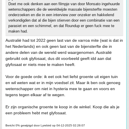
Doet me ook denken aan een filmpje van door Monsato ingehuurde
wetenschappers die de wereldwijde massale bijensterfte moesten
onderzoeken en die in een interview zeer onzeker en hakkelend
verkondigden dat al die bijen stierven door een combinatie van een
parasiet en een schimmel, en dat Roundup er geen fuck mee te
maken had.
Australië had tot 2022 geen last van de varroa mite (wat is dat in
het Nederlands) en ook geen last van de bijensterfte die in
andere delen van de wereld werd waargenomen. Australië
gebruikt ook glyfosaat, dus dit voorbeeld geeft idd aan dat
glyfosaat er niets mee te maken heeft.
Voor de goede orde: ik eet ook het liefst groente uit eigen tuin
en wil weten wat er in mijn voedsel zit. Maar ik ben ook genoeg
wetenschapper om niet in hysteria mee te gaan en voors en
tegens tegen elkaar af te wegen.
Er zijn organische groente te koop in de winkel. Koop die als je
een probleem hebt met glyfosaat.
Bericht 0% gewijzigd door Lyrebird op 04-12-2025 02:26:07