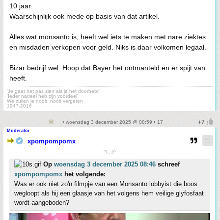
10 jaar.
Waarschijnlijk ook mede op basis van dat artikel.
Alles wat monsanto is, heeft wel iets te maken met nare ziektes
en misdaden verkopen voor geld. Niks is daar volkomen legaal.
Bizar bedrijf wel. Hoop dat Bayer het ontmanteld en er spijt van
heeft.
'Je gaat het pas zien als je het doorhebt'
'Ieder nadeel heb zijn voordeel'
We zullen je nooit, nooit vergeten
1947-2016
• woensdag 3 december 2025 @ 08:59 • 17
Moderator
xpompompomx
^(;,;)^
Op
woensdag 3 december 2025 08:46
schreef
xpompompomx
het volgende:
Was er ook niet zo'n filmpje van een Monsanto lobbyist die boos
wegloopt als hij een glaasje van het volgens hem veilige glyfosfaat
wordt aangeboden?