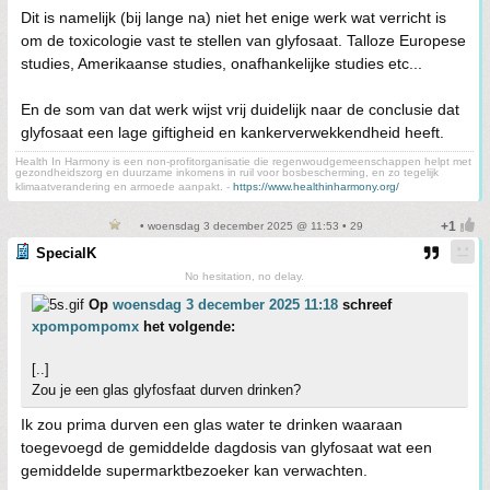
Dit is namelijk (bij lange na) niet het enige werk wat verricht is
om de toxicologie vast te stellen van glyfosaat. Talloze Europese
studies, Amerikaanse studies, onafhankelijke studies etc...
En de som van dat werk wijst vrij duidelijk naar de conclusie dat
glyfosaat een lage giftigheid en kankerverwekkendheid heeft.
Health In Harmony is een non-profitorganisatie die regenwoudgemeenschappen helpt met
gezondheidszorg en duurzame inkomens in ruil voor bosbescherming, en zo tegelijk
klimaatverandering en armoede aanpakt. -
https://www.healthinharmony.org/
• woensdag 3 december 2025 @ 11:53 • 29
SpecialK
No hesitation, no delay.
Op
woensdag 3 december 2025 11:18
schreef
xpompompomx
het volgende:
[..]
Zou je een glas glyfosfaat durven drinken?
Ik zou prima durven een glas water te drinken waaraan
toegevoegd de gemiddelde dagdosis van glyfosaat wat een
gemiddelde supermarktbezoeker kan verwachten.