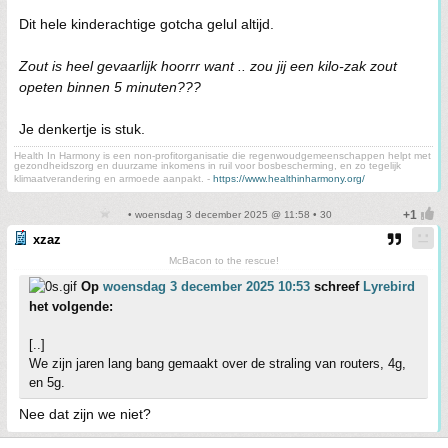
Dit hele kinderachtige gotcha gelul altijd.
Zout is heel gevaarlijk hoorrr want .. zou jij een kilo-zak zout
opeten binnen 5 minuten???
Je denkertje is stuk.
Health In Harmony is een non-profitorganisatie die regenwoudgemeenschappen helpt met
gezondheidszorg en duurzame inkomens in ruil voor bosbescherming, en zo tegelijk
klimaatverandering en armoede aanpakt. -
https://www.healthinharmony.org/
• woensdag 3 december 2025 @ 11:58 • 30
xzaz
McBacon to the rescue!
Op
woensdag 3 december 2025 10:53
schreef
Lyrebird
het volgende:
[..]
We zijn jaren lang bang gemaakt over de straling van routers, 4g,
en 5g.
Nee dat zijn we niet?