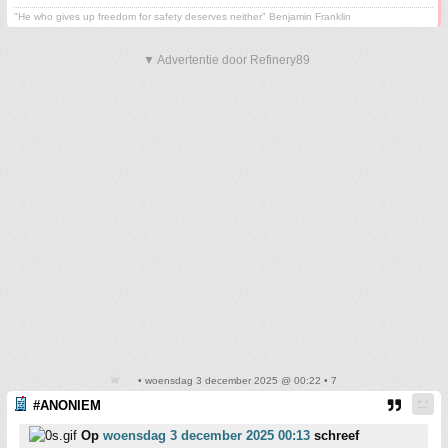
"He who gives up freedom for safety deserves neither" Benjamin Franklin
▼ Advertentie door Refinery89
• woensdag 3 december 2025 @ 00:22 • 7
#ANONIEM
Op
woensdag 3 december 2025 00:13
schreef