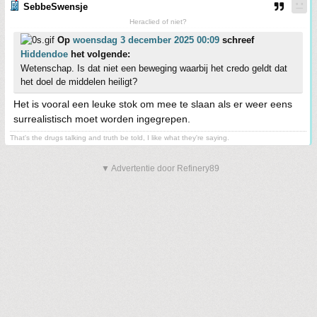
SebbeSwensje
Heraclied of niet?
Op
woensdag 3 december 2025 00:09
schreef
Hiddendoe
het volgende:
Wetenschap. Is dat niet een beweging waarbij het credo geldt dat
het doel de middelen heiligt?
Het is vooral een leuke stok om mee te slaan als er weer eens
surrealistisch moet worden ingegrepen.
That's the drugs talking and truth be told, I like what they're saying.
▼ Advertentie door Refinery89