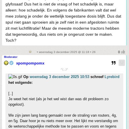
glyfosaat! Dus het is niet de vraag of het schadelijk is, maar
alleen: hoe schadelijk. En volgens de fabrikanten valt dat wel
mee zolang je onder de wettelijk toegestane dosis blijft. Dus dat
spul niet gaan sproeien als je zelf niet in een afgesloten ruimte
zit met luchtfiltratie! Maar de meeste moderne tractors hebben
dat tegenwoordig, dus niets om je ongerust over te maken.
Toch?
• woensdag 3 december 2025 @ 11:18 • 26
Moderator
xpompompomx
^(;,;)^
Op
woensdag 3 december 2025 10:53
schreef
Lyrebird
het volgende:
[..]
Je weet het niet (als je het wel wist dan was dit probleem zo
opgelost).
We zijn jaren lang bang gemaakt over de straling van routers, 4g,
en 5g. Daar hoor je nu niets meer over. Het lijkt me verstandig om
de wetenschappelijke methode toe te passen en voors en tegens