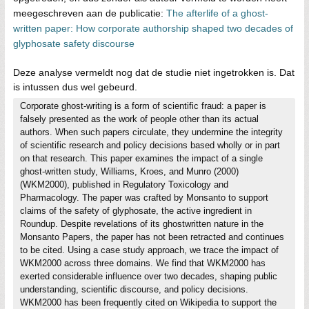
meegeschreven aan de publicatie:
The afterlife of a ghost-
written paper: How corporate authorship shaped two decades of
glyphosate safety discourse
Deze analyse vermeldt nog dat de studie niet ingetrokken is. Dat
is intussen dus wel gebeurd.
Corporate ghost-writing is a form of scientific fraud: a paper is
falsely presented as the work of people other than its actual
authors. When such papers circulate, they undermine the integrity
of scientific research and policy decisions based wholly or in part
on that research. This paper examines the impact of a single
ghost-written study, Williams, Kroes, and Munro (2000)
(WKM2000), published in Regulatory Toxicology and
Pharmacology. The paper was crafted by Monsanto to support
claims of the safety of glyphosate, the active ingredient in
Roundup. Despite revelations of its ghostwritten nature in the
Monsanto Papers, the paper has not been retracted and continues
to be cited. Using a case study approach, we trace the impact of
WKM2000 across three domains. We find that WKM2000 has
exerted considerable influence over two decades, shaping public
understanding, scientific discourse, and policy decisions.
WKM2000 has been frequently cited on Wikipedia to support the