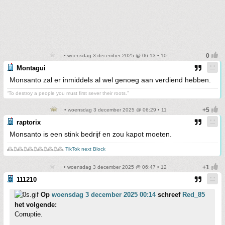
• woensdag 3 december 2025 @ 06:13 • 10
Montagui
Monsanto zal er inmiddels al wel genoeg aan verdiend hebben.
“To destroy a people you must first sever their roots.”
• woensdag 3 december 2025 @ 06:29 • 11
raptorix
Monsanto is een stink bedrijf en zou kapot moeten.
🕰️₿🕰️₿🕰️₿🕰️₿🕰️₿🕰️
TikTok next Block
• woensdag 3 december 2025 @ 06:47 • 12
111210
Op
woensdag 3 december 2025 00:14
schreef
Red_85
het volgende:
Corruptie.