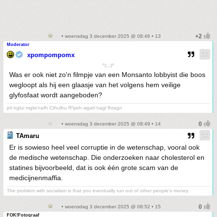
• woensdag 3 december 2025 @ 08:46 • 13
Moderator
xpompompomx
^(;,;)^
Was er ook niet zo'n filmpje van een Monsanto lobbyist die boos
wegloopt als hij een glaasje van het volgens hem veilige
glyfosfaat wordt aangeboden?
ph'nglui mglw'nafh Cthulhu R'lyeh wgah'nagl fhtagn
• woensdag 3 december 2025 @ 08:49 • 14
TAmaru
Er is sowieso heel veel corruptie in de wetenschap, vooral ook
de medische wetenschap. Die onderzoeken naar cholesterol en
statines bijvoorbeeld, dat is ook één grote scam van de
medicijnenmaffia.
The problem with socialism is that you eventually run out of other people's money
• woensdag 3 december 2025 @ 08:52 • 15
FOK!Fotograaf