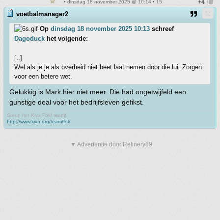
• dinsdag 18 november 2025 @ 10:14 • 15
voetbalmanager2
Op
dinsdag 18 november 2025 10:13
schreef
Dagoduck
het volgende:
[..]
Wel als je je als overheid niet beet laat nemen door die lui. Zorgen
voor een betere wet.
Gelukkig is Mark hier niet meer. Die had ongetwijfeld een
gunstige deal voor het bedrijfsleven gefikst.
Steun het Kiva Fok! team!
http://www.kiva.org/team/fok
▼ Advertentie door Refinery89