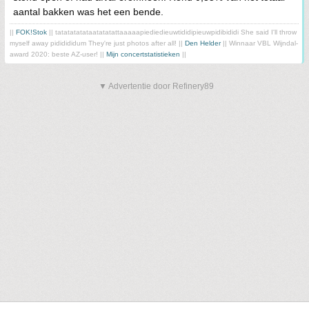
aantal bakken was het een bende.
||
FOK!Stok
|| tatatatatataatatatattaaaaapiediedieuwtididipieuwpidibididi She said I'll throw
myself away pididididum They're just photos after all! ||
Den Helder
|| Winnaar VBL Wijndal-
award 2020: beste AZ-user! ||
Mijn concertstatistieken
||
▼ Advertentie door Refinery89
• dinsdag 18 november 2025 @ 10:35 • 28