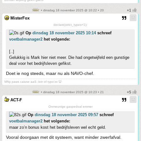
• dinsdag 18 november 2025 @ 10:22 • 20
MisterFox
declare(strict_types=1);
Op
dinsdag 18 november 2025 10:14
schreef
voetbalmanager2
het volgende:
[..]
Gelukkig is Mark hier niet meer. Die had ongetwijfeld een gunstige
deal voor het bedrijfsleven gefikst.
Doet ie nog steeds, maar nu als NAVO-chef.
MNy paws caiuse aaS ;lotr of typo'zx 🦊
• dinsdag 18 november 2025 @ 10:23 • 21
ACT-F
Onmeunige gaspedoal emmer
Op
dinsdag 18 november 2025 09:57
schreef
voetbalmanager2
het volgende:
maar zo’n bonus kost het bedrijfsleven wel echt geld.
Vooral doorgaan met dit systeem, want minder zwerfafval.