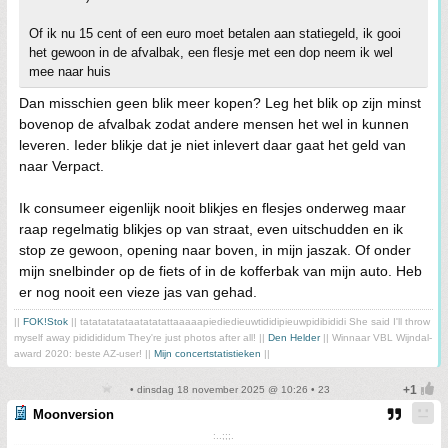
Of ik nu 15 cent of een euro moet betalen aan statiegeld, ik gooi
het gewoon in de afvalbak, een flesje met een dop neem ik wel
mee naar huis
Dan misschien geen blik meer kopen? Leg het blik op zijn minst
bovenop de afvalbak zodat andere mensen het wel in kunnen
leveren. Ieder blikje dat je niet inlevert daar gaat het geld van
naar Verpact.
Ik consumeer eigenlijk nooit blikjes en flesjes onderweg maar
raap regelmatig blikjes op van straat, even uitschudden en ik
stop ze gewoon, opening naar boven, in mijn jaszak. Of onder
mijn snelbinder op de fiets of in de kofferbak van mijn auto. Heb
er nog nooit een vieze jas van gehad.
||
FOK!Stok
|| tatatatatataatatatattaaaaapiediedieuwtididipieuwpidibididi She said I'll throw
myself away pididididum They're just photos after all! ||
Den Helder
|| Winnaar VBL Wijndal-
award 2020: beste AZ-user! ||
Mijn concertstatistieken
||
• dinsdag 18 november 2025 @ 10:26 • 23
Moonversion
:..;;;.