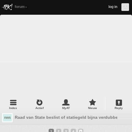
forum
log in
Index
Actief
MyAT
Nieuw
Reply
Raad van State beslist of statiegeld bijna verdubbeld gaa
nws
1
2
3
4