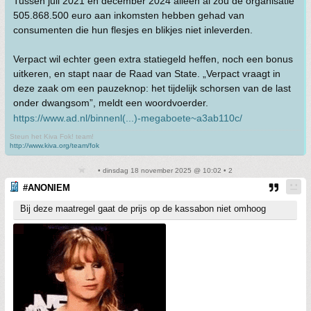
Tussen juli 2021 en december 2024 alleen al zou de organisatie
505.868.500 euro aan inkomsten hebben gehad van
consumenten die hun flesjes en blikjes niet inleverden.
Verpact wil echter geen extra statiegeld heffen, noch een bonus
uitkeren, en stapt naar de Raad van State. „Verpact vraagt in
deze zaak om een pauzeknop: het tijdelijk schorsen van de last
onder dwangsom”, meldt een woordvoerder.
https://www.ad.nl/binnenl(...)-megaboete~a3ab110c/
Steun het Kiva Fok! team!
http://www.kiva.org/team/fok
• dinsdag 18 november 2025 @ 10:02 • 2
#ANONIEM
Bij deze maatregel gaat de prijs op de kassabon niet omhoog