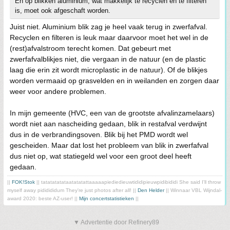
En op blikken aluminium, wat makkelijk te recyclen en te filteren
is, moet ook afgeschaft worden.
Juist niet. Aluminium blik zag je heel vaak terug in zwerfafval.
Recyclen en filteren is leuk maar daarvoor moet het wel in de
(rest)afvalstroom terecht komen. Dat gebeurt met
zwerfafvalblikjes niet, die vergaan in de natuur (en de plastic
laag die erin zit wordt microplastic in de natuur). Of de blikjes
worden vermaaid op grasvelden en in weilanden en zorgen daar
weer voor andere problemen.
In mijn gemeente (HVC, een van de grootste afvalinzamelaars)
wordt niet aan nascheiding gedaan, blik in restafval verdwijnt
dus in de verbrandingsoven. Blik bij het PMD wordt wel
gescheiden. Maar dat lost het probleem van blik in zwerfafval
dus niet op, wat statiegeld wel voor een groot deel heeft
gedaan.
||
FOK!Stok
|| tatatatatataatatatattaaaaapiediedieuwtididipieuwpidibididi She said I'll throw
myself away pididididum They're just photos after all! ||
Den Helder
|| Winnaar VBL Wijndal-
award 2020: beste AZ-user! ||
Mijn concertstatistieken
||
▼ Advertentie door Refinery89