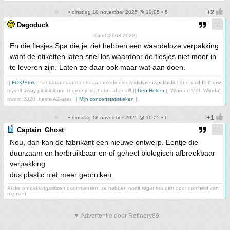
• dinsdag 18 november 2025 @ 10:05 • 5
Dagoduck
Karel (2003-2022)
En die flesjes Spa die je ziet hebben een waardeloze verpakking
want de etiketten laten snel los waardoor de flesjes niet meer in
te leveren zijn. Laten ze daar ook maar wat aan doen.
||
FOK!Stok
|| tatatatatataatatatattaaaaapiediedieuwtididipieuwpidibididi She said I'll throw
myself away pididididum They're just photos after all! ||
Den Helder
|| Winnaar VBL Wijndal-
award 2020: beste AZ-user! ||
Mijn concertstatistieken
||
• dinsdag 18 november 2025 @ 10:05 • 6
Captain_Ghost
Nou, dan kan de fabrikant een nieuwe ontwerp. Eentje die
duurzaam en herbruikbaar en of geheel biologisch afbreekbaar
verpakking.
dus plastic niet meer gebruiken..
Al die ontdekkingsreizen door mensen, ze hebben nooit tegenhouden door domheid van
mensen
▼ Advertentie door Refinery89