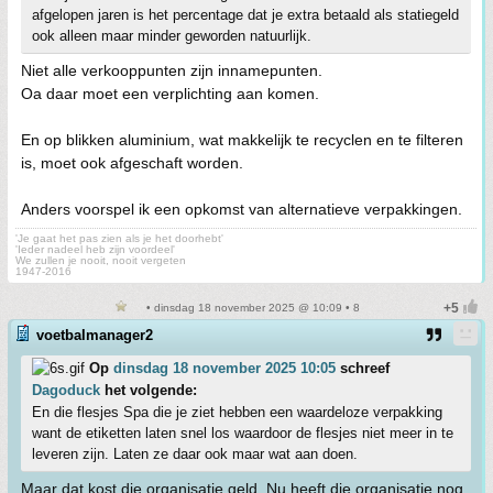
afgelopen jaren is het percentage dat je extra betaald als statiegeld
ook alleen maar minder geworden natuurlijk.
Niet alle verkooppunten zijn innamepunten.
Oa daar moet een verplichting aan komen.
En op blikken aluminium, wat makkelijk te recyclen en te filteren
is, moet ook afgeschaft worden.
Anders voorspel ik een opkomst van alternatieve verpakkingen.
'Je gaat het pas zien als je het doorhebt'
'Ieder nadeel heb zijn voordeel'
We zullen je nooit, nooit vergeten
1947-2016
• dinsdag 18 november 2025 @ 10:09 • 8
voetbalmanager2
Op
dinsdag 18 november 2025 10:05
schreef
Dagoduck
het volgende:
En die flesjes Spa die je ziet hebben een waardeloze verpakking
want de etiketten laten snel los waardoor de flesjes niet meer in te
leveren zijn. Laten ze daar ook maar wat aan doen.
Maar dat kost die organisatie geld. Nu heeft die organisatie nog