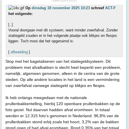
Karel (2003-2022)
Op
dinsdag 18 november 2025 10:23
schreef
ACT-F
het volgende:
[..]
Vooral doorgaan met dit systeem, want minder zwerfafval. Zonder
statiegeld zouden er in het volgende plaatje ook blikjes en flesjes
liggen. Toch mooi dat het opgeruimd is:
[
afbeelding
]
Stop met het bagetaliseren van het statiegeldsysteem. Dit
probleem met afvalbakken is slecht heel beperkt een probleem,
namelijk, algemeen genomen, alleen in de centra van de grote
steden. Op alle andere locaties in het land is een vermindering
van zwerfafval vanwege statiegeld op blikjes en flesjes.
Ik heb onlangs meegedaan met de nationale
prullenbakkentelling, hierbij 120 openbare prullenbakken op de
foto gezet. Nul daarvan hadden afval eromheen. In totaal
werden er 12.315 foto's genomen in Nederland. 96,8% van de
prullenbakken stond erbij zoals het hoort, 3,2% van de bakken
stond open of had afval eromheen. Rond 0,35% van het totaal