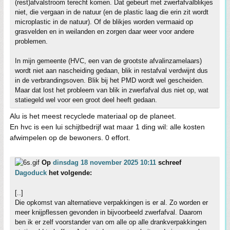
(rest)afvalstroom terecht komen. Dat gebeurt met zwerfafvalblikjes
niet, die vergaan in de natuur (en de plastic laag die erin zit wordt
microplastic in de natuur). Of de blikjes worden vermaaid op
grasvelden en in weilanden en zorgen daar weer voor andere
problemen.
In mijn gemeente (HVC, een van de grootste afvalinzamelaars)
wordt niet aan nascheiding gedaan, blik in restafval verdwijnt dus
in de verbrandingsoven. Blik bij het PMD wordt wel gescheiden.
Maar dat lost het probleem van blik in zwerfafval dus niet op, wat
statiegeld wel voor een groot deel heeft gedaan.
Alu is het meest recyclede materiaal op de planeet.
En hvc is een lui schijtbedrijf wat maar 1 ding wil: alle kosten
afwimpelen op de bewoners. 0 effort.
Op
dinsdag 18 november 2025 10:11
schreef
Dagoduck
het volgende:
[..]
Die opkomst van alternatieve verpakkingen is er al. Zo worden er
meer knijpflessen gevonden in bijvoorbeeld zwerfafval. Daarom
ben ik er zelf voorstander van om alle op alle drankverpakkingen