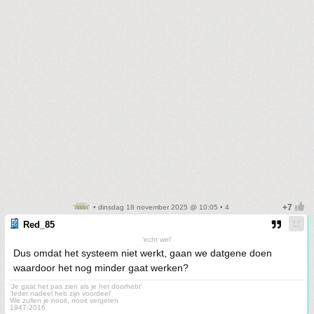
• dinsdag 18 november 2025 @ 10:05 • 4
Red_85
'echt wel'
Dus omdat het systeem niet werkt, gaan we datgene doen
waardoor het nog minder gaat werken?
'Je gaat het pas zien als je het doorhebt'
'Ieder nadeel heb zijn voordeel'
We zullen je nooit, nooit vergeten
1947-2016