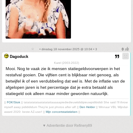
• dinsdag 18 november 2025 @ 10:04 • 3
Dagoduck
Karel (2003-2022)
Mooi. Nog te vaak zie ik mensen statiegeldvoorwerpen in het
restafval gooien. Die vijftien cent is blijkbaar niet genoeg, als
betwijfel ik of een verdubbeling dat wel is. Met de inflatie van de
afgelopen jaren is het percentage dat je extra betaald als
statiegeld ook alleen maar minder geworden natuurlijk.
||
FOK!Stok
|| tatatatatataatatatattaaaaapiediedieuwtididipieuwpidibididi She said I'll throw
myself away pididididum They're just photos after all! ||
Den Helder
|| Winnaar VBL Wijndal-
award 2020: beste AZ-user! ||
Mijn concertstatistieken
||
▼ Advertentie door Refinery89