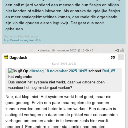
een half miljard verdiend aan mensen die hun flesjes en blikjes
niet konden of wilden inleveren. Als er straks deugdelijke flesjes
en meer statiegeldmachines komen, dan raakt die organisatie
zijn kip die gouden eieren legt kwijt. Dat gaat dus nooit
gebeuren.
Steun het Kiva Fok! team!
http://www.kiva.org/team/fok
• dinsdag 18 november 2025 @ 10:09 • 9
Dagoduck
Karel (2003-2022)
Op
dinsdag 18 november 2025 10:05
schreef
Red_85
het volgende:
Dus omdat het systeem niet werkt, gaan we datgene doen
waardoor het nog minder gaat werken?
Nee, dat klopt niet. Het systeem werkt heel goed, maar niet
goed genoeg. Er zijn een paar maatregelen die genomen
kunnen worden om het beter te laten werken. Een daarvan is
statiegeld verhogen en daarmee de prikkel voor consumenten
verhogen om een en ander in te leveren zoals hier wordt
geopperd. Een andere is meer statiegeldinnamepunten