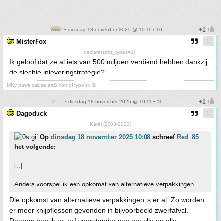
• dinsdag 18 november 2025 @ 10:11 • 10
MisterFox
declare(strict_types=1);
Ik geloof dat ze al iets van 500 miljoen verdiend hebben dankzij
de slechte inleveringstrategie?
MNy paws caiuse aaS ;lotr of typo'zx 🦊
• dinsdag 18 november 2025 @ 10:11 • 11
Dagoduck
Karel (2003-2022)
Op
dinsdag 18 november 2025 10:08
schreef
Red_85
het volgende:
[..]
Anders voorspel ik een opkomst van alternatieve verpakkingen.
Die opkomst van alternatieve verpakkingen is er al. Zo worden
er meer knijpflessen gevonden in bijvoorbeeld zwerfafval.
Daarom ben ik er zelf voorstander van om alle op alle