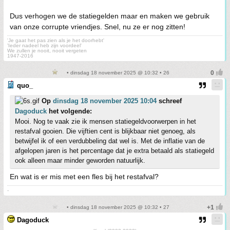
Dus verhogen we de statiegelden maar en maken we gebruik
van onze corrupte vriendjes. Snel, nu ze er nog zitten!
'Je gaat het pas zien als je het doorhebt'
'Ieder nadeel heb zijn voordeel'
We zullen je nooit, nooit vergeten
1947-2016
• dinsdag 18 november 2025 @ 10:32 • 26
quo_
Op
dinsdag 18 november 2025 10:04
schreef
Dagoduck
het volgende:
Mooi. Nog te vaak zie ik mensen statiegeldvoorwerpen in het
restafval gooien. Die vijftien cent is blijkbaar niet genoeg, als
betwijfel ik of een verdubbeling dat wel is. Met de inflatie van de
afgelopen jaren is het percentage dat je extra betaald als statiegeld
ook alleen maar minder geworden natuurlijk.
En wat is er mis met een fles bij het restafval?
-
• dinsdag 18 november 2025 @ 10:32 • 27
Dagoduck