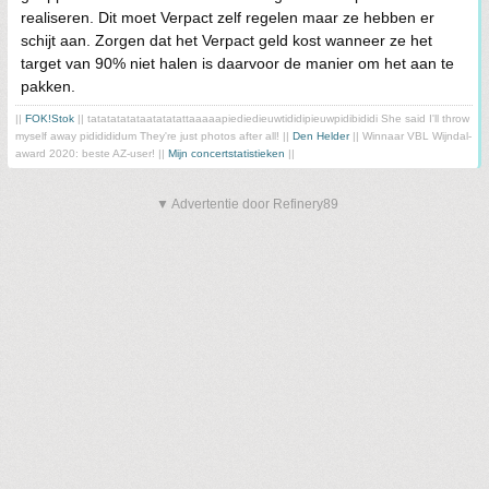
realiseren. Dit moet Verpact zelf regelen maar ze hebben er
schijt aan. Zorgen dat het Verpact geld kost wanneer ze het
target van 90% niet halen is daarvoor de manier om het aan te
pakken.
||
FOK!Stok
|| tatatatatataatatatattaaaaapiediedieuwtididipieuwpidibididi She said I'll throw
myself away pididididum They're just photos after all! ||
Den Helder
|| Winnaar VBL Wijndal-
award 2020: beste AZ-user! ||
Mijn concertstatistieken
||
▼ Advertentie door Refinery89