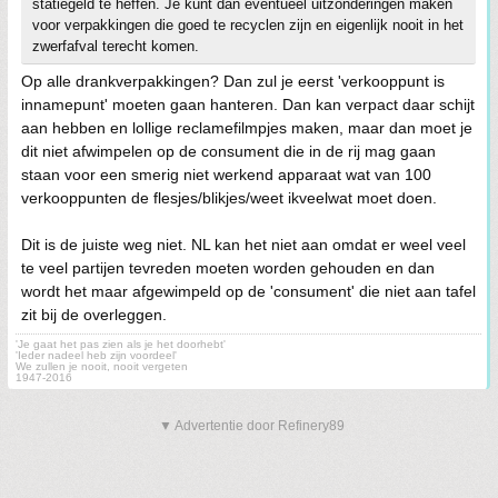
statiegeld te heffen. Je kunt dan eventueel uitzonderingen maken
voor verpakkingen die goed te recyclen zijn en eigenlijk nooit in het
zwerfafval terecht komen.
Op alle drankverpakkingen? Dan zul je eerst 'verkooppunt is
innamepunt' moeten gaan hanteren. Dan kan verpact daar schijt
aan hebben en lollige reclamefilmpjes maken, maar dan moet je
dit niet afwimpelen op de consument die in de rij mag gaan
staan voor een smerig niet werkend apparaat wat van 100
verkooppunten de flesjes/blikjes/weet ikveelwat moet doen.
Dit is de juiste weg niet. NL kan het niet aan omdat er weel veel
te veel partijen tevreden moeten worden gehouden en dan
wordt het maar afgewimpeld op de 'consument' die niet aan tafel
zit bij de overleggen.
'Je gaat het pas zien als je het doorhebt'
'Ieder nadeel heb zijn voordeel'
We zullen je nooit, nooit vergeten
1947-2016
▼ Advertentie door Refinery89