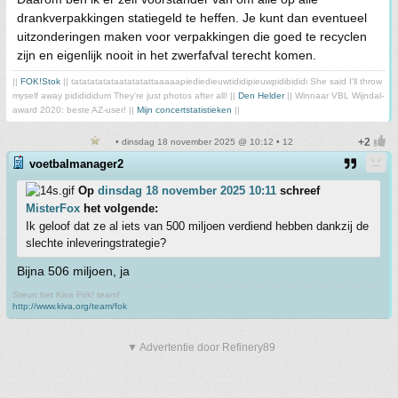
drankverpakkingen statiegeld te heffen. Je kunt dan eventueel
uitzonderingen maken voor verpakkingen die goed te recyclen
zijn en eigenlijk nooit in het zwerfafval terecht komen.
||
FOK!Stok
|| tatatatatataatatatattaaaaapiediedieuwtididipieuwpidibididi She said I'll throw
myself away pididididum They're just photos after all! ||
Den Helder
|| Winnaar VBL Wijndal-
award 2020: beste AZ-user! ||
Mijn concertstatistieken
||
• dinsdag 18 november 2025 @ 10:12 • 12
voetbalmanager2
Op
dinsdag 18 november 2025 10:11
schreef
MisterFox
het volgende:
Ik geloof dat ze al iets van 500 miljoen verdiend hebben dankzij de
slechte inleveringstrategie?
Bijna 506 miljoen, ja
Steun het Kiva Fok! team!
http://www.kiva.org/team/fok
▼ Advertentie door Refinery89