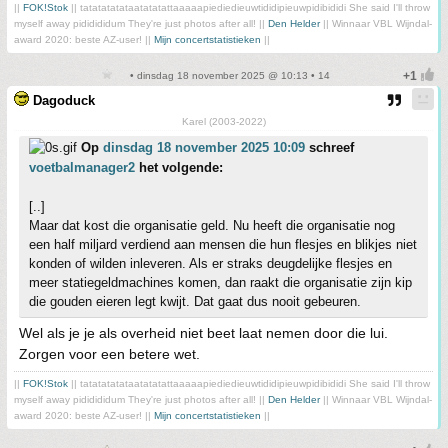
||
FOK!Stok
|| tatatatatataatatatattaaaaapiediedieuwtididipieuwpidibididi She said I'll throw
myself away pididididum They're just photos after all! ||
Den Helder
|| Winnaar VBL Wijndal-
award 2020: beste AZ-user! ||
Mijn concertstatistieken
||
• dinsdag 18 november 2025 @ 10:13 • 14
Dagoduck
Karel (2003-2022)
Op
dinsdag 18 november 2025 10:09
schreef
voetbalmanager2
het volgende:
[..]
Maar dat kost die organisatie geld. Nu heeft die organisatie nog
een half miljard verdiend aan mensen die hun flesjes en blikjes niet
konden of wilden inleveren. Als er straks deugdelijke flesjes en
meer statiegeldmachines komen, dan raakt die organisatie zijn kip
die gouden eieren legt kwijt. Dat gaat dus nooit gebeuren.
Wel als je je als overheid niet beet laat nemen door die lui.
Zorgen voor een betere wet.
||
FOK!Stok
|| tatatatatataatatatattaaaaapiediedieuwtididipieuwpidibididi She said I'll throw
myself away pididididum They're just photos after all! ||
Den Helder
|| Winnaar VBL Wijndal-
award 2020: beste AZ-user! ||
Mijn concertstatistieken
||