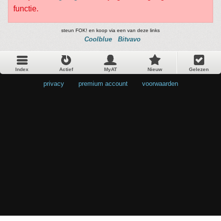
functie.
steun FOK! en koop via een van deze links
Coolblue
Bitvavo
Index
Actief
MyAT
Nieuw
Gelezen
privacy
•
premium account
•
voorwaarden