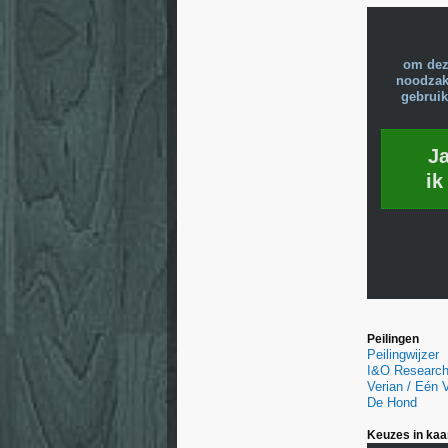
om dez
noodzake
gebruik
J
ik
Peilingen
Peilingwijzer
I&O Researc
Verian / Eén
De Hond
Keuzes in kaa