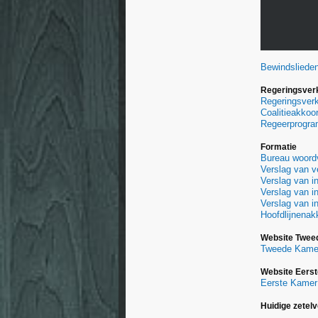
Bewindsliede
Regeringsverk
Regeringsverk
Coalitieakkoo
Regeerprogr
Formatie
Bureau woordv
Verslag van v
Verslag van i
Verslag van i
Verslag van i
Hoofdlijnenak
Website Twee
Tweede Kame
Website Eers
Eerste Kamer
Huidige zetel