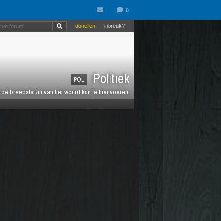
doneren
inbreuk?
Politiek
POL
de breedste zin van het woord kun je hier voeren.