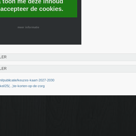
a toon me deze inhoud
 accepteer de cookies.
meer informatie
LER
LER
nl/publicatie/keuzes-kaart-2027-2030
tikel/25(...)te-korten-op-de-zorg