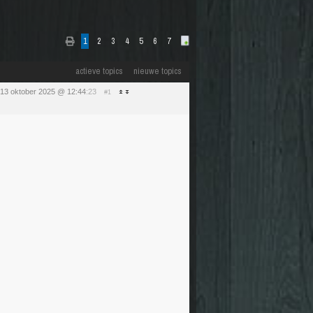
1
2
3
4
5
6
7
actieve topics
nieuwe topics
13 oktober 2025 @ 12:44
:23
#1