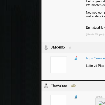
Het is geen s
We moeten de 
Nou nog een p
niet anders ka
En natuurlijk
[ Bericht 3% gewi
Jaeger85
https://www.ad
Laffe vd Plas
TheVulture
quote: