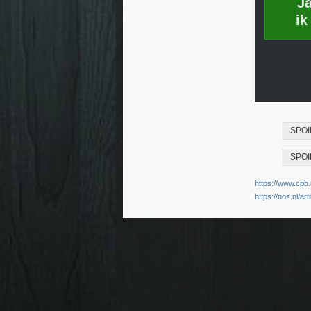
J
ik
SPOI
SPOI
https://www.cpb.
https://nos.nl/ar