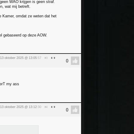
geen WAO krijgen is geen straf.
 wat mij betreft.
de Kamer, omdat ze weten dat het
.
 wel gebaseerd op deze AOW.
13 oktober 2025 @ 13:05
:57
#3
VerT my ass
13 oktober 2025 @ 13:12
:30
#4