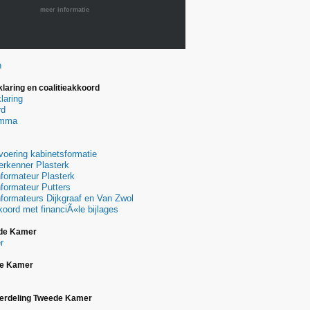
meer informatie
n
laring en coalitieakkoord
laring
rd
amma
oering kabinetsformatie
erkenner Plasterk
nformateur Plasterk
nformateur Putters
nformateurs Dijkgraaf en Van Zwol
koord met financiÃ«le bijlages
de Kamer
r
te Kamer
verdeling Tweede Kamer