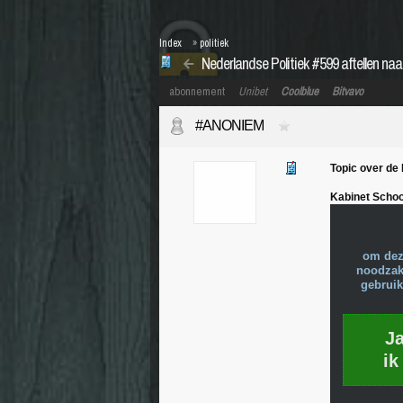
Index
»
politiek
Nederlandse Politiek #599 aftellen naa
abonnement
Unibet
Coolblue
Bitvavo
#ANONIEM
Topic over de 
Kabinet Schoo
om dez
noodzake
gebruik
J
ik