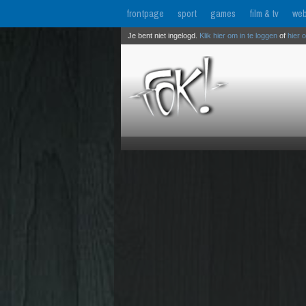
frontpage
sport
games
film & tv
web
Je bent niet ingelogd.
Klik hier om in te loggen
of
hier 