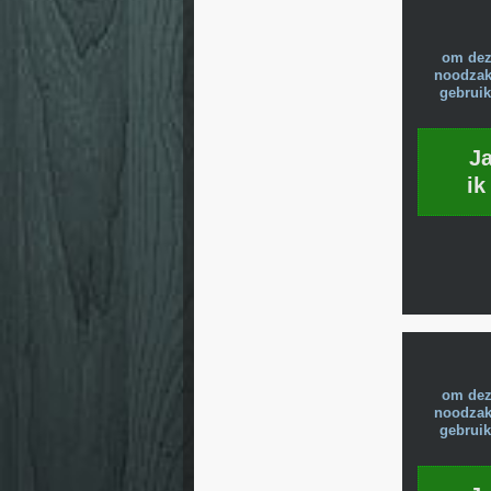
om dez
noodzake
gebruik
J
ik
om dez
noodzake
gebruik