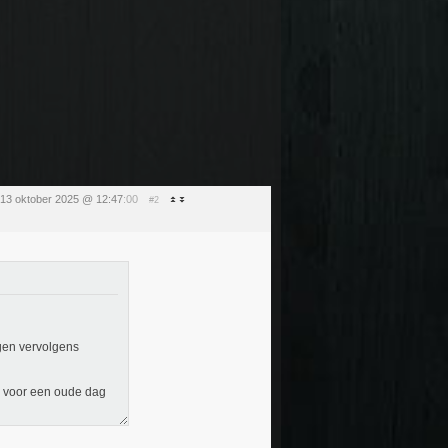
13 oktober 2025 @ 12:47
:00
#2
ngen vervolgens
d voor een oude dag