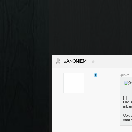
#ANONIEM
quote:
[..]
Het i
inkom
Ook s
voorz