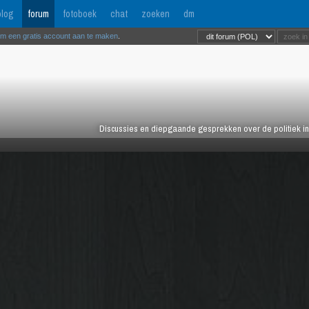
log
forum
fotoboek
chat
zoeken
dm
om een gratis account aan te maken
.
Discussies en diepgaande gesprekken over de politiek in 