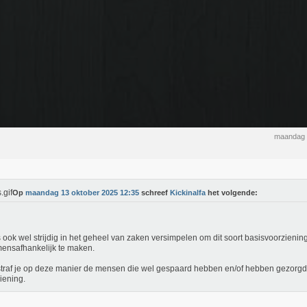
maandag 
Op
maandag 13 oktober 2025 12:35
schreef
Kickinalfa
het volgende:
s ook wel strijdig in het geheel van zaken versimpelen om dit soort basisvoorzieni
ensafhankelijk te maken.
traf je op deze manier de mensen die wel gespaard hebben en/of hebben gezorg
iening.