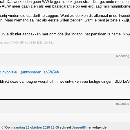
traf. Dat werkenden geen WW krijgen is ook geen straf. Dat gezonde mensen 
AOW meer gaan zien als een basisgarantie op een erg laag minimuminkomen,
artij vinden die dat durft te zeggen. Want ze denken dit allemaal in de Twee
n. Maar niemand zal het als eerste willen zeggen, want je bent je zetels kwijt
 kun je dit niet aanpakken met onmiddelijke ingang, het pensioen is namelijk
jzigd door #ANONIEM op 13-10-2025 12:49
:31
]
maandag 
.nl/politie(...)antwoorden~ab5fa5ef/
 blinkt deze campagne vooral uit in het ontwijken van lastige dingen. BbB Le
maandag 
Op
maandag 13 oktober 2025 13:05
schreef
Jaeger85
het volgende: