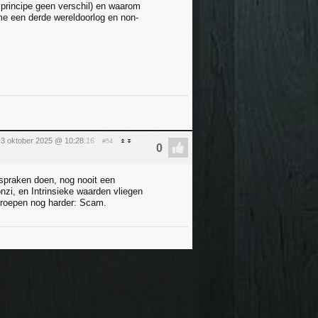
t principe geen verschil) en waarom
ime een derde wereldoorlog en non-
g 3 oktober 2025 @ 10:28
:16
#54
itspraken doen, nog nooit een
nzi, en Intrinsieke waarden vliegen
n roepen nog harder: Scam.