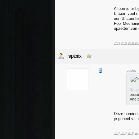
Alleen is er b
Bitcoin veel 
een Bitcoin te
Fool Mechanis
opzetten van 
🕰️₿🕰️₿🕰️₿🕰
raptorix
quote:
Het p
presi
And b
Deze nomineer
je geheel vri
🕰️₿🕰️₿🕰️₿🕰