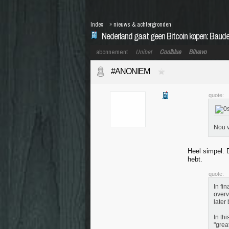
Index
»
nieuws & achtergronden
Nederland gaat geen Bitcoin kopen: Baudet k
abonnement
Unibet
Coolblue
Bitvavo
#ANONIEM
quote:
Nou v
Heel simpel. D
hebt.
quote:
In fi
overv
later
In th
"grea