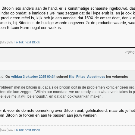
ij Bitcoin iets anders aan de hand, er is kunstmatige schaarste ingebouwd, daa
minder op omdat je inmiddels wel mag zeggen dat de Hype eruit is, en je ook 
 produceren reëel is, kijk heb je een aandeel dat 150X de omzet doet, dan kun
me is, bij Bitcoin is de huidige waarde ongeveer 2x de productie waarde, wa
een Bitcoin Farm nogal een werk is.
️₿🕰️₿🕰️
TikTok next Block
vrijda
Op
vrijdag 3 oktober 2025 00:34
schreef
Kip_Frites_Appelmoes
het volgende:
robleem met de bitcoin is, dat als de bitcoin ooit in de problemen komt, er geen org
dent die kan zeggen: "Within our mandate, we are ready to do whatever it takes to p
elieve me, it will be enough.", en dat dan ook waar kan maken.
 ik voor de domste opmerking over Bitcoin ooit, gefeliciteerd, maar als je he
j om Bitcoin te forken en aan te passen aan jouw wensen.
️₿🕰️₿🕰️
TikTok next Block