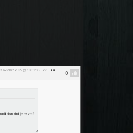
g 3 oktober 2025 @ 10:31
:36
#55
alt dan dat je er zelf