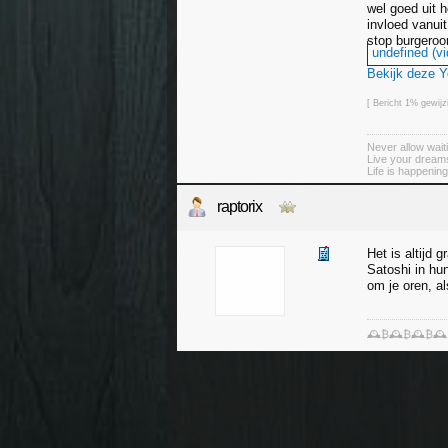
wel goed uit h
invloed vanui
stop burgeroo
undefined (vi
Bekijk deze 
[ Bericht 1% gewij
Never allow wait
Live your dreams
Life is happenin
raptorix
Het is altijd 
Satoshi in hu
om je oren, a
🕰️₿🕰️₿🕰️₿🕰