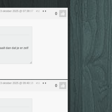
g 3 oktober 2025 @ 07:38
:07
#52
alt dan dat je er zelf
g 3 oktober 2025 @ 09:40
:18
#53