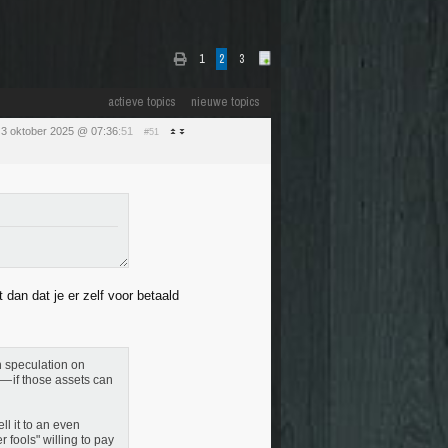
1
2
3
actieve topics
nieuwe topics
g 3 oktober 2025 @ 07:36
:51
#51
 dan dat je er zelf voor betaald
h speculation on
 — if those assets can
ll it to an even
 fools" willing to pay