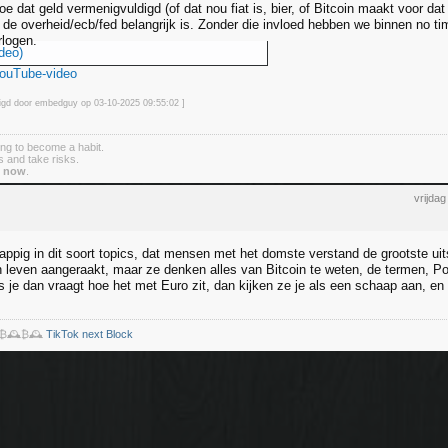
oe dat geld vermenigvuldigd (of dat nou fiat is, bier, of Bitcoin maakt voor da
t de overheid/ecb/fed belangrijk is. Zonder die invloed hebben we binnen no t
rlogen.
deo)
YouTube-video
zigd door embedguy op 03-10-2025 09:55
:02
]
ing to become a habit.
 and take risks.
g
now
.
vrijda
grappig in dit soort topics, dat mensen met het domste verstand de grootste u
n leven aangeraakt, maar ze denken alles van Bitcoin te weten, de termen, Po
ls je dan vraagt hoe het met Euro zit, dan kijken ze je als een schaap aan, e
️₿🕰️₿🕰️
TikTok next Block