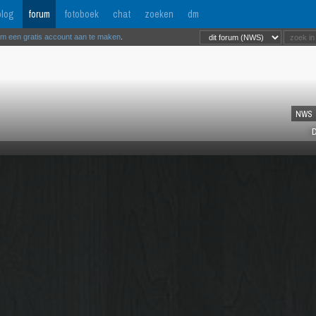
log
forum
fotoboek
chat
zoeken
dm
om een gratis account aan te maken
.
NWS
D