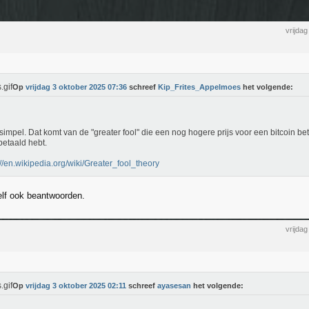
vrijda
Op
vrijdag 3 oktober 2025 07:36
schreef
Kip_Frites_Appelmoes
het volgende:
simpel. Dat komt van de "greater fool" die een nog hogere prijs voor een bitcoin beta
betaald hebt.
://en.wikipedia.org/wiki/Greater_fool_theory
elf ook beantwoorden.
vrijda
Op
vrijdag 3 oktober 2025 02:11
schreef
ayasesan
het volgende: