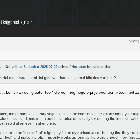
rijgt niet zijn zin
vrijda
Op
vrijdag 3 oktober 2025 07:29
schreef
Hexagon
het volgende:
ertel eens, waar komt dat geld vandaan dat je met bitcoins verdient?
at komt van de "greater fool" die een nog hogere prijs voor een bitcoin betaalt
nance, the greater fool theory suggests that one can sometimes make money throug
alued assets — items with a purchase price drastically exceeding the intrinsic value
 be resold at an even higher price.
is context, one "lesser fool" might pay for an overpriced asset, hoping that they can se
ter fool" and make a profit. This only works as long as there are enough new "greater