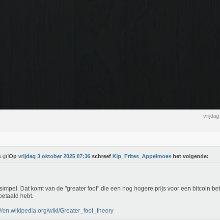
vrijda
Op
vrijdag 3 oktober 2025 07:36
schreef
Kip_Frites_Appelmoes
het volgende:
simpel. Dat komt van de "greater fool" die een nog hogere prijs voor een bitcoin beta
betaald hebt.
://en.wikipedia.org/wiki/Greater_fool_theory