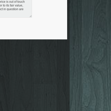
rice is out of touch
r to its fair value,
uct in question are