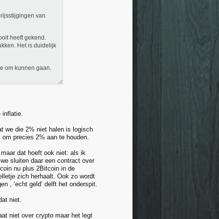
rijsstijgingen van
oit heeft gekend.
ken. Het is duidelijk
mee om kunnen gaan.
inflatie.
Dat we die 2% niet halen is logisch
ijk om precies 2% aan te houden.
 maar dat hoeft ook niet: als ik
n we sluiten daar een contract over
tcoin nu plus 2Bitcoin in de
lletje zich herhaalt. Ook zo wordt
n , ‘echt geld’ delft het onderspit.
at niet.
at niet over crypto maar het legt