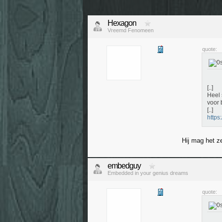
Hexagon
Vreemd Fenomeen
quote:
[..]
Heel 
voor 
[..]
https
Hij mag het z
embedguy
Embedded in your genius dreams
quote: