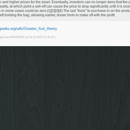
r and higher prices for the asset. Eventually, investors can no longer deny that the p
eality, at which point a sell-off can cause the price to drop significantly until it is close
 in some cases could be zero.[1][2][3][4] The last "fools" to purchase in on the prod
eft holding the bag, allowing earlier, lesser fools to make off with the profit.
ipedia.org/wiki/Greater_fool_theory
jzigd door #ANONIEM op 03-10-2025 07:39
:45
]