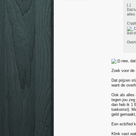
[..]
Dat l
alles
Crypto
wat d
Overi
nee, dat
Zoek voor de g
Dat prijzen st
want de overh
Ook als alles 
tegen jou zeg 
dan heb ik 1 B
toekomst). Met
geld gemaakt, 
Een ecb/fed k
Klink vast wa