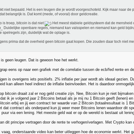
ukt niet bepaald. Het is een leugen die je wordt voorgeschoteld. Kijk maar naar de p
 dat belangrijk is. Dat komt (mede, of vooral) door geldcreatie.
 is troep, bitcoin is dat niet
Het meest stabiele geldsysteem dat de mensheid o
Duidelijke openbare regels, niemand kan valsspelen en niemand kan geld bijdruk
e spelregels zijn, duidelijk wat de oplage is.
gens prima dat de overheid geen bitcoin gaat kopen. Die zouden daar toch niet 
 is geen leugen. Dat is gewoon hoe het werkt.
rap eens op naar een grafiek met de correlatie tussen de ecb/fed rente en de 
ijgen is overigens iets positiefs. 2% inflatie per jaar wordt als ideaal gezien. 
eid kan alleen heel indirect de inflatie beinvloeden. Het is daardoor onmogel
op bitcoin draait zal er nog geld creatie zijn. Nee, Bitcoin kun je niet bijmaken
dat ik je volgend jaar 2 Bitcoins betaal als je mij nu 1 Bitcoin geeft (lenen) e
itcoin erbij en jij een contract ter waarde van 2 Bitcoin (totaalresultaat is 1 Bi
 dat contract als onderpand kun jij weer meer Bitcoins lenen waardoor dit spe
puur via een lening. Het meeste geld wat er op de wereld is bestaat uit leninge
an dit principe vertragen door de rente te verhogen/verlagen. Met Crypto kan d
t vaag, onderstaande video kan beter uitleggen hoe de economie werkt. Het ga