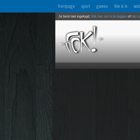
frontpage
sport
games
film & tv
web
Je bent niet ingelogd.
Klik hier om in te loggen
of
hier 