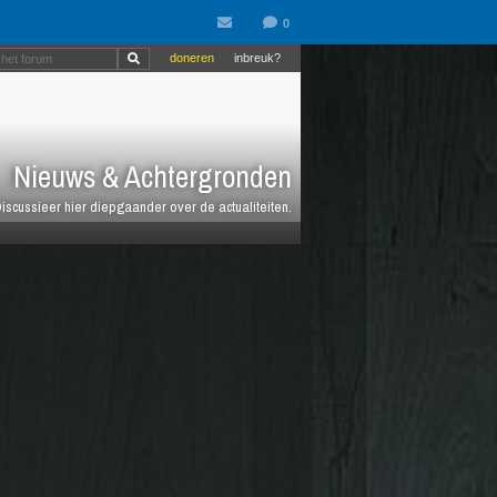
doneren
inbreuk?
Nieuws & Achtergronden
iscussieer hier diepgaander over de actualiteiten.