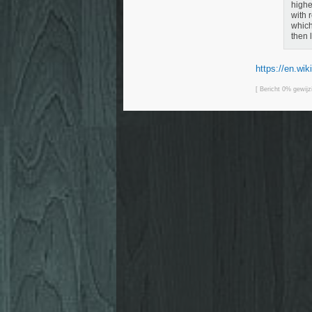
highe
with r
which
then l
https://en.wik
[ Bericht 0% gewi