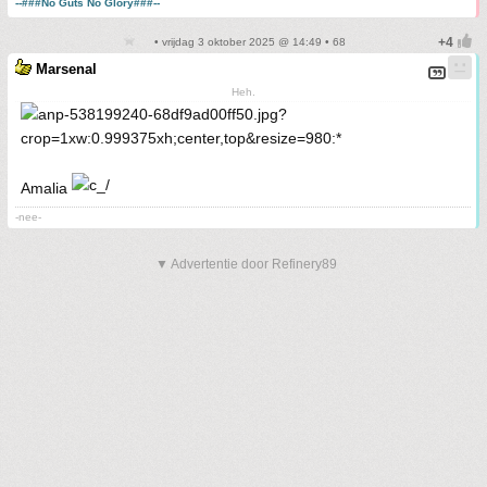
--###No Guts No Glory###--
• vrijdag 3 oktober 2025 @ 14:49 • 68
Marsenal
Heh.
Amalia
-nee-
▼ Advertentie door Refinery89