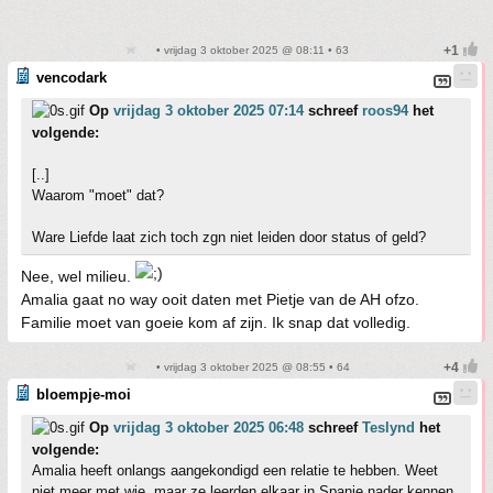
• vrijdag 3 oktober 2025 @ 08:11 • 63
vencodark
Op
vrijdag 3 oktober 2025 07:14
schreef
roos94
het
volgende:
[..]
Waarom "moet" dat?
Ware Liefde laat zich toch zgn niet leiden door status of geld?
Nee, wel milieu.
Amalia gaat no way ooit daten met Pietje van de AH ofzo.
Familie moet van goeie kom af zijn. Ik snap dat volledig.
• vrijdag 3 oktober 2025 @ 08:55 • 64
bloempje-moi
Op
vrijdag 3 oktober 2025 06:48
schreef
Teslynd
het
volgende:
Amalia heeft onlangs aangekondigd een relatie te hebben. Weet
niet meer met wie, maar ze leerden elkaar in Spanje nader kennen.