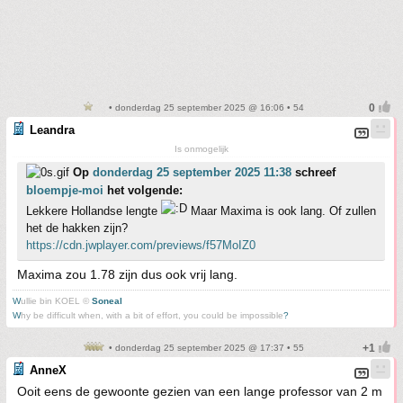
• donderdag 25 september 2025 @ 16:06 • 54
Leandra
Is onmogelijk
Op
donderdag 25 september 2025 11:38
schreef
bloempje-moi
het volgende:
Lekkere Hollandse lengte
Maar Maxima is ook lang. Of zullen
het de hakken zijn?
https://cdn.jwplayer.com/previews/f57MoIZ0
Maxima zou 1.78 zijn dus ook vrij lang.
W
ullie bin KOEL ©
Soneal
W
hy be difficult when, with a bit of effort, you could be impossible
?
• donderdag 25 september 2025 @ 17:37 • 55
AnneX
Ooit eens de gewoonte gezien van een lange professor van 2 m