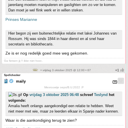
jarenlang moeten manipuleren en gaslighten om zo ver te komen.
Dan moet je wel flink werk er in willen steken.
Prinses Marianne
Hier begon zij een buitenechtelijke relatie met lakei Johannes van
Rossum. Hij was sinds 1844 in haar dienst en al snel haar
secretaris en bibliothecaris.
Ze is er nog redelijk goed mee weg gekomen.
Ga fietsen jij !! ikke niet hoor..
• vrijdag 3 oktober 2025 @ 12:00 • 67
Spellchecker
maily
Mevrouwtje oeps/B.U.2022 :P
Op
vrijdag 3 oktober 2025 06:48
schreef
Teslynd
het
volgende:
Amalia heeft onlangs aangekondigd een relatie te hebben. Weet
niet meer met wie, maar ze leerden elkaar in Spanje nader kennen.
Waar is die aankondiging terug te zien?