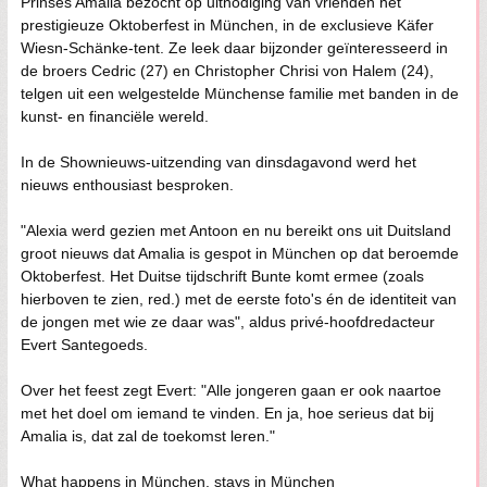
Prinses Amalia bezocht op uitnodiging van vrienden het
prestigieuze Oktoberfest in München, in de exclusieve Käfer
Wiesn-Schänke-tent. Ze leek daar bijzonder geïnteresseerd in
de broers Cedric (27) en Christopher Chrisi von Halem (24),
telgen uit een welgestelde Münchense familie met banden in de
kunst- en financiële wereld.
In de Shownieuws-uitzending van dinsdagavond werd het
nieuws enthousiast besproken.
"Alexia werd gezien met Antoon en nu bereikt ons uit Duitsland
groot nieuws dat Amalia is gespot in München op dat beroemde
Oktoberfest. Het Duitse tijdschrift Bunte komt ermee (zoals
hierboven te zien, red.) met de eerste foto's én de identiteit van
de jongen met wie ze daar was", aldus privé-hoofdredacteur
Evert Santegoeds.
Over het feest zegt Evert: "Alle jongeren gaan er ook naartoe
met het doel om iemand te vinden. En ja, hoe serieus dat bij
Amalia is, dat zal de toekomst leren."
What happens in München, stays in München