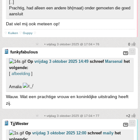
[..]
Prachtig, had alleen een andere bh(maat) onder gemoeten die goed
aansluit
Dat viel mij ook meteen op!
♡
Kuiken
♡
Guppy
♡
• vrijdag 3 oktober 2025 @ 17:04 • 76
funkyfabulous
Op
vrijdag 3 oktober 2025 14:49
schreef
Marsenal
het
volgende:
[
afbeelding
]
Amalia
Wauw. Wat een prachtige vrouw en koninklijke uitstraling heeft
zij.
• vrijdag 3 oktober 2025 @ 17:04 • 77
TjjWester
Op
vrijdag 3 oktober 2025 12:00
schreef
maily
het
volgende: