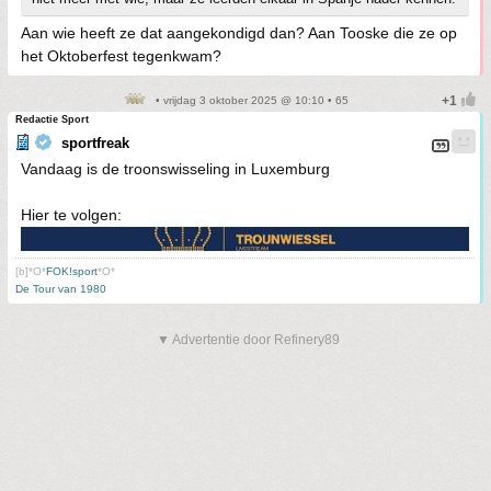
Aan wie heeft ze dat aangekondigd dan? Aan Tooske die ze op
het Oktoberfest tegenkwam?
• vrijdag 3 oktober 2025 @ 10:10 • 65
Redactie Sport
sportfreak
Vandaag is de troonswisseling in Luxemburg
Hier te volgen:
[b]*O*
FOK!sport
*O*
De Tour van 1980
▼ Advertentie door Refinery89