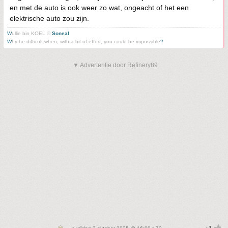
en met de auto is ook weer zo wat, ongeacht of het een
elektrische auto zou zijn.
W
ullie bin KOEL ©
Soneal
W
hy be difficult when, with a bit of effort, you could be impossible
?
▼ Advertentie door Refinery89