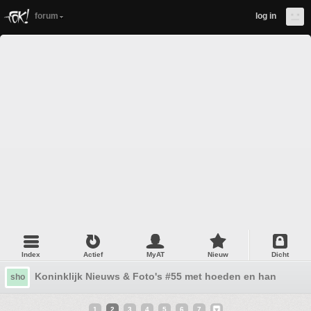
forum
log in
Index
Actief
MyAT
Nieuw
Dicht
Koninklijk Nieuws & Foto's #55 met hoeden en handscho
sho
1
2
3
4
5
6
7