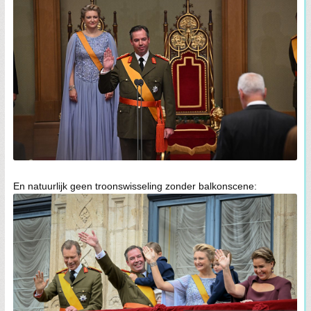
En natuurlijk geen troonswisseling zonder balkonscene: