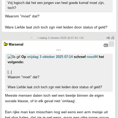
Vrij logisch dat het een jongen van heel goede komaf moet zijn,
toch?
Waarom "moet" dat?
Ware Liefde laat zich toch zgn niet leiden door status of geld?
• vrijdag 3 oktober 2025 @ 07:42 • 62
Marsenal
Heh.
Op
vrijdag 3 oktober 2025 07:14
schreef
roos94
het
volgende:
[..]
Waarom "moet" dat?
Ware Liefde laat zich toch zgn niet leiden door status of geld?
Meeste mensen daten toch wel een beetje binnen de eigen
sociale klasse, of in elk geval niet 'omlaag'.
Een rijke man kan misschien nog wel eens een arm meisje uit
het slop halen, dat zie je wel eens, maar een rijke jonge vrouw