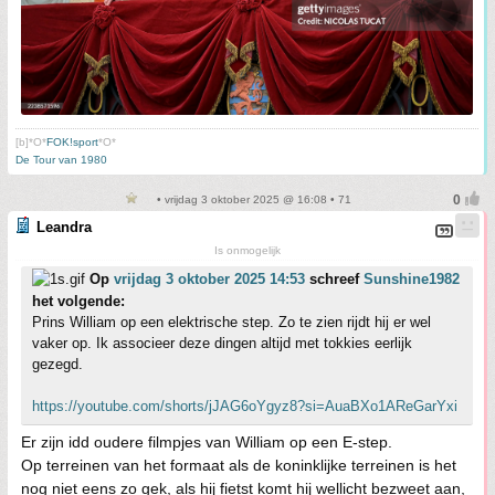
[b]*O*
FOK!sport
*O*
De Tour van 1980
• vrijdag 3 oktober 2025 @ 16:08 • 71
Leandra
Is onmogelijk
Op
vrijdag 3 oktober 2025 14:53
schreef
Sunshine1982
het volgende:
Prins William op een elektrische step. Zo te zien rijdt hij er wel
vaker op. Ik associeer deze dingen altijd met tokkies eerlijk
gezegd.
https://youtube.com/shorts/jJAG6oYgyz8?si=AuaBXo1AReGarYxi
Er zijn idd oudere filmpjes van William op een E-step.
Op terreinen van het formaat als de koninklijke terreinen is het
nog niet eens zo gek, als hij fietst komt hij wellicht bezweet aan,