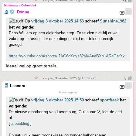
• vrijdag 3 oktober 2025 @ 16:09 • 72
Moderator / Colorchick
Donna
Op
vrijdag 3 oktober 2025 14:53
schreef
Sunshine1982
het volgende:
Prins William op een elektrische step. Zo te zien rijdt hij er wel
vaker op. Ik associeer deze dingen altijd met tokkies eerlijk
gezegd.
https://youtube.com/shorts/jJAG6oYgyz8?si=AuaBXo1AReGarYxi
Ideaal wel op groot terrein.
• vrijdag 3 oktober 2025 @ 16:14 • 73
Leandra
Is onmogelijk
Op
vrijdag 3 oktober 2025 15:50
schreef
sportfreak
het
volgende:
De nieuwe groothertog van Luxemburg, Guillaume V, legt de eed
af:
[
afbeelding
]
En natuurlijk geen troonswisseling zonder balkonscene: