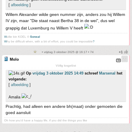
[
afbeelding
]
Willem Alexander wilde geen nummer zijn, anders zou hij Willem
IV zijn, maar "Die staat naast Bertha 38 in de wei", dus wel
grappig dat Luxemburg nu Willem V heeft
W
ullie bin KOEL ©
Soneal
W
hy be difficult when, with a bit of effort, you could be impossible
?
• vrijdag 3 oktober 2025 @ 16:17 • 74
Molo
Völlig losgelöst
Op
vrijdag 3 oktober 2025 14:49
schreef
Marsenal
het
volgende:
[
afbeelding
]
Amalia
Prachtig, had alleen een andere bh(maat) onder gemoeten die
goed aansluit
Oh how you'd have a happy life, if you did the things you like