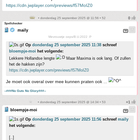
https://cdn.jwplayer.com/previews/f57MoIZ0
• donderdag 25 september 2025 @ 11:56 • 52
Spellchecker
maily
Mevrouwtje oeps/B.U.2022 :P
Op
donderdag 25 september 2025 11:38
schreef
bloempje-moi
het volgende:
Lekkere Hollandse lengte
Maar Maxima is ook lang. Of zullen
het de hakken zijn?
https://cdn.jwplayer.com/previews/f57MoIZ0
Je moet ook overal over mee kunnen praten ook ...
--###No Guts No Glory###--
• donderdag 25 september 2025 @ 14:34 • 53
bloempje-moi
Op
donderdag 25 september 2025 11:56
schreef
maily
het volgende:
[..]