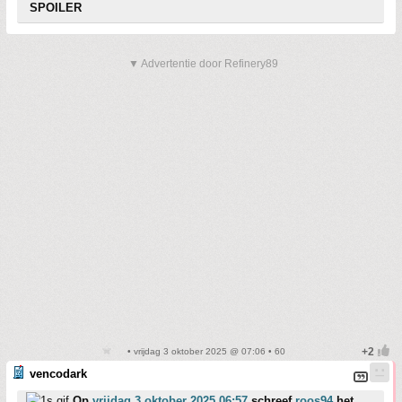
SPOILER
▼ Advertentie door Refinery89
• vrijdag 3 oktober 2025 @ 07:06 • 60
vencodark
Op
vrijdag 3 oktober 2025 06:57
schreef
roos94
het