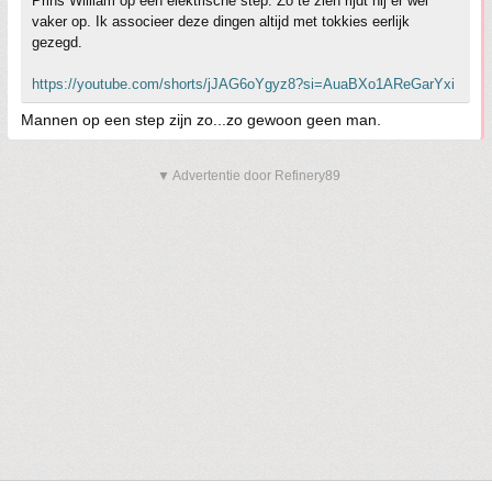
Prins William op een elektrische step. Zo te zien rijdt hij er wel
vaker op. Ik associeer deze dingen altijd met tokkies eerlijk
gezegd.
https://youtube.com/shorts/jJAG6oYgyz8?si=AuaBXo1AReGarYxi
Mannen op een step zijn zo...zo gewoon geen man.
▼ Advertentie door Refinery89