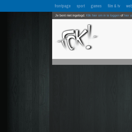
frontpage
sport
games
film & tv
web
Je bent niet ingelogd.
Klik hier om in te loggen
of
hier 