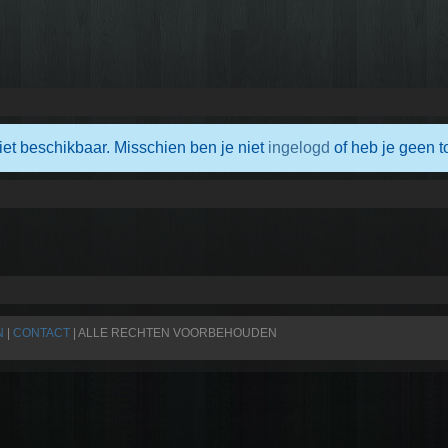
iet beschikbaar. Misschien ben je niet
ingelogd
of heb je geen t
N
|
CONTACT
| ALLE RECHTEN VOORBEHOUDEN