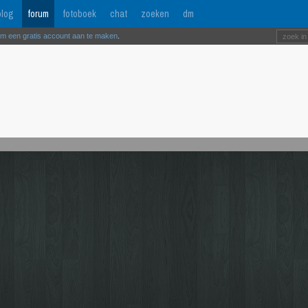
log
forum
fotoboek
chat
zoeken
dm
om een gratis account aan te maken
.