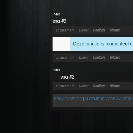
Index
error #2
abonnement
Unibet
Coolblue
Bitvavo
Deze functie is momenteel n
abonnement
Unibet
Coolblue
Bitvavo
Index
error #2
abonnement
Unibet
Coolblue
Bitvavo
PRIVACYBELEID
|
ALGEMENE VOORWAARDE