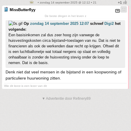
• zondag 14 september 2025 @ 12:12 • 21
MissButterflyy
De beste dingen in het leven z
Op
zondag 14 september 2025 12:07
schreef
Digi2
het
volgende:
Een basisinkomen zal dus zeer hoog zijn vanwege de
huisvestingskosten circa bijstand+toeslagen van nu. Dat is niet te
financieren als ook de werkenden daar recht op krijgen. Oftwel dit
is een luchtballonetje wat totaal nergens op slaat en volledig
onhaalbaar is zonder de huisvesting stevig onder de loep te
nemen. Dat is de basis.
Denk niet dat veel mensen in de bijstand in een koopwoning of
particuliere huurwoning zitten.
Wie dit leest is een lezer van dit
▼ Advertentie door Refinery89