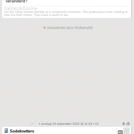
veranderd?
🇨🇳🇻🇳🇱🇦🇨🇺🇰🇵☭
Let the ruling classes tremble at a communist revolution. The proletarians have nothing to
lose but their chains. They have a world to win.
▼ Advertentie door Refinery89
• zondag 14 september 2025 @ 11:33 • 13
Sodeknetters