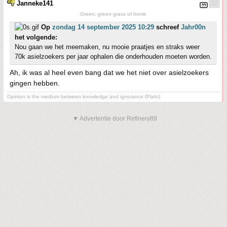
Janneke141
Green, green grass of home
Op
zondag 14 september 2025 10:29
schreef
Jahr00n
het volgende:
Nou gaan we het meemaken, nu mooie praatjes en straks weer
70k asielzoekers per jaar ophalen die onderhouden moeten worden.
Ah, ik was al heel even bang dat we het niet over asielzoekers
gingen hebben.
Opinion is the medium between knowledge and ignorance (Plato)
▼ Advertentie door Refinery89