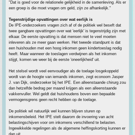
"Dat is goed voor de relationele gelijkheid in de samenleving. Als er
een groep is die moet vragen om geld, zijn ze afhankelijk."
Tegenstrijdige opvattingen over wat eerlijk is
De IPE-onderzoekers vragen zich af of de politiek wel beseft dat
twee gangbare opvattingen over wat 'eerlijk' is tegenstrijdig zijn met
elkaar. De eerste opvatting is dat mensen niet te veel moeten
inleveren als ze meer gaan werken. Het tweede standpunt is dat
een huishouden met een hoog inkomen geen kindertoeslag nodig
heeft. Maar wanneer de toeslagen verdwijnen als het inkomen
stijgt, komen we weer bij de eerste 'oneerlijkheid' uit.
Het stelsel wordt veel eenvoudiger als de toelage losgekoppeld
wordt van de hoogte van iemands inkomen, zegt econoom Jasper
J. van Dijk, onderzoeker bij het IPE. Een alleenstaande chirurg zou
dan hetzelfde bedrag per maand krijgen als een alleenstaande
vakkenvuller. Wel geldt dat huishoudens boven een bepaalde
vermogensgrens geen recht hebben op de toelage.
De politiek wil natuurlijk wel kunnen blijven sturen op
inkomensbeleid. Het IPE stelt daarom de invoering van acht
belastingschijven voor om inkomens verschillend te belasten.
Ingewikkelde regelingen als de algemene heffingskorting kunnen er
dan uit.