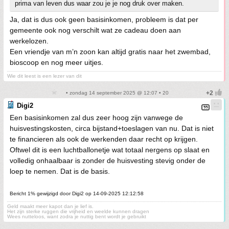
prima van leven dus waar zou je je nog druk over maken.
Ja, dat is dus ook geen basisinkomen, probleem is dat per
gemeente ook nog verschilt wat ze cadeau doen aan
werkelozen.
Een vriendje van m’n zoon kan altijd gratis naar het zwembad,
bioscoop en nog meer uitjes.
Wie dit leest is een lezer van dit
• zondag 14 september 2025 @ 12:07 • 20
Digi2
Een basisinkomen zal dus zeer hoog zijn vanwege de
huisvestingskosten, circa bijstand+toeslagen van nu. Dat is niet
te financieren als ook de werkenden daar recht op krijgen.
Oftwel dit is een luchtballonetje wat totaal nergens op slaat en
volledig onhaalbaar is zonder de huisvesting stevig onder de
loep te nemen. Dat is de basis.
Bericht 1% gewijzigd door Digi2 op 14-09-2025 12:12:58
Geld maakt meer kapot dan je lief is.
Het zijn sterke ruggen die vrijheid en weelde kunnen dragen
Wees nutteloos, want zodra je nuttig bent wordt je gebruikt