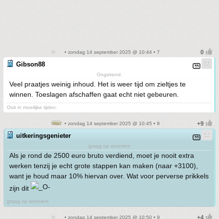
• zondag 14 september 2025 @ 10:44 • 7
Gibson88
Ongekend.
Veel praatjes weinig inhoud. Het is weer tijd om zieltjes te
winnen. Toeslagen afschaffen gaat echt niet gebeuren.
Ook in moeilijke tijden.
• zondag 14 september 2025 @ 10:45 • 8
uitkeringsgenieter
graag op anoniem
Als je rond de 2500 euro bruto verdiend, moet je nooit extra
werken tenzij je echt grote stappen kan maken (naar +3100),
want je houd maar 10% hiervan over. Wat voor perverse prikkels
zijn dit
graag op anoniem
• zondag 14 september 2025 @ 10:50 • 9