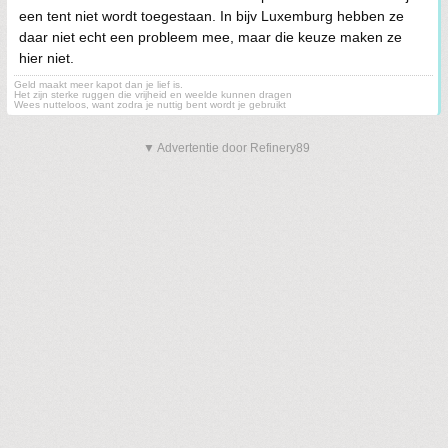
een tent niet wordt toegestaan. In bijv Luxemburg hebben ze
daar niet echt een probleem mee, maar die keuze maken ze
hier niet.
Geld maakt meer kapot dan je lief is.
Het zijn sterke ruggen die vrijheid en weelde kunnen dragen
Wees nutteloos, want zodra je nuttig bent wordt je gebruikt
▼ Advertentie door Refinery89