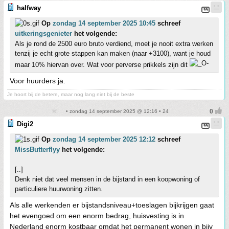
halfway
Op
zondag 14 september 2025 10:45
schreef
uitkeringsgenieter
het volgende:
Als je rond de 2500 euro bruto verdiend, moet je nooit extra werken
tenzij je echt grote stappen kan maken (naar +3100), want je houd
maar 10% hiervan over. Wat voor perverse prikkels zijn dit
Voor huurders ja.
Je hoort bij de betere, maar nog lang niet bij de beste
• zondag 14 september 2025 @ 12:16 • 24
Digi2
Op
zondag 14 september 2025 12:12
schreef
MissButterflyy
het volgende:
[..]
Denk niet dat veel mensen in de bijstand in een koopwoning of
particuliere huurwoning zitten.
Als alle werkenden er bijstandsniveau+toeslagen bijkrijgen gaat
het evengoed om een enorm bedrag, huisvesting is in
Nederland enorm kostbaar omdat het permanent wonen in bijv