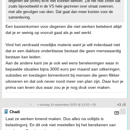
degenen die (even) echt niet kunnen werken. Zie het niet zitten dat
zoals bijvoorbeeld in de VS hele gezinnen over straat zwerven,
met alle gevolgen van dien. Dat gaat dan meer kosten voor de
samenleving.
Een basisinkomen voor degenen die niet werken betekent altijd
dat je er weinig op vooruit gaat als je wel werkt.
Vind het verdraaid moeilijke materie want je wilt inderdaad niet
dat er een dakloze onderklasse bestaat die geen menswaardig
bestaan kan leiden.
Aan de andere kant zie je ook wel eens berekeningen waar in
bepaalde situaties bijna 3000 euro per maand aan uitkeringen,
subsides en toeslagen binnenkomt bij mensen die geen flikker
uitvoeren en dat ook never nooit meer van plan zijn. Daar kun je
prima van leven dus waar zou je je nog druk over maken.
-
• zondag 14 september 2025 @ 12:02 • 18
Chadi
Laat ze werken lonend maken. Dus alles na voltijds is
belastingvrij. En dit ook niet meetellen bij het berekenen van