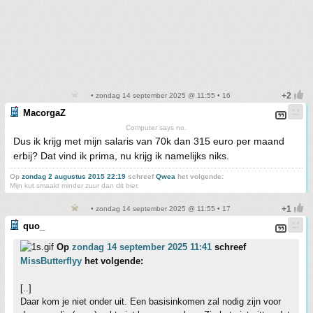
• zondag 14 september 2025 @ 11:55 • 16
MacorgaZ
Computer says no.
Dus ik krijg met mijn salaris van 70k dan 315 euro per maand
erbij? Dat vind ik prima, nu krijg ik namelijks niks.
Op
zondag 2 augustus 2015 22:19
schreef
Qwea
het volgende:
Mijn kut smaakt minder zuur dan dit bier.
• zondag 14 september 2025 @ 11:55 • 17
quo_
Op
zondag 14 september 2025 11:41
schreef
MissButterflyy
het volgende:
[..]
Daar kom je niet onder uit. Een basisinkomen zal nodig zijn voor