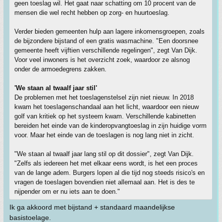
geen toeslag wil. Het gaat naar schatting om 10 procent van de
mensen die wel recht hebben op zorg- en huurtoeslag.
Verder bieden gemeenten hulp aan lagere inkomensgroepen, zoals
de bijzondere bijstand of een gratis wasmachine. "Een doorsnee
gemeente heeft vijftien verschillende regelingen", zegt Van Dijk.
Voor veel inwoners is het overzicht zoek, waardoor ze alsnog
onder de armoedegrens zakken.
'We staan al twaalf jaar stil'
De problemen met het toeslagenstelsel zijn niet nieuw. In 2018
kwam het toeslagenschandaal aan het licht, waardoor een nieuw
golf van kritiek op het systeem kwam. Verschillende kabinetten
bereiden het einde van de kinderopvangtoeslag in zijn huidige vorm
voor. Maar het einde van de toeslagen is nog lang niet in zicht.
"We staan al twaalf jaar lang stil op dit dossier", zegt Van Dijk.
"Zelfs als iedereen het met elkaar eens wordt, is het een proces
van de lange adem. Burgers lopen al die tijd nog steeds risico's en
vragen de toeslagen bovendien niet allemaal aan. Het is des te
nijpender om er nu iets aan te doen."
Ik ga akkoord met bijstand + standaard maandelijkse
basistoelage.