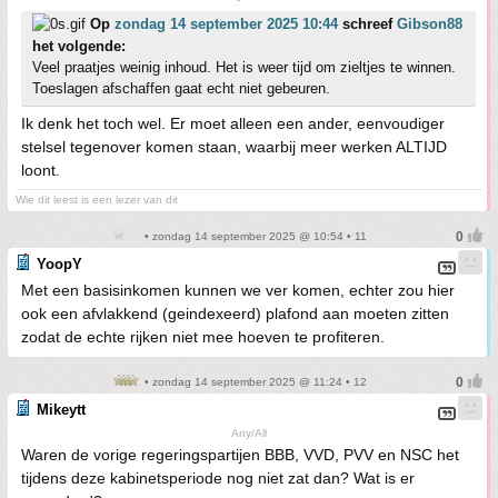
Op
zondag 14 september 2025 10:44
schreef
Gibson88
het volgende:
Veel praatjes weinig inhoud. Het is weer tijd om zieltjes te winnen.
Toeslagen afschaffen gaat echt niet gebeuren.
Ik denk het toch wel. Er moet alleen een ander, eenvoudiger
stelsel tegenover komen staan, waarbij meer werken ALTIJD
loont.
Wie dit leest is een lezer van dit
• zondag 14 september 2025 @ 10:54 • 11
YoopY
Met een basisinkomen kunnen we ver komen, echter zou hier
ook een afvlakkend (geindexeerd) plafond aan moeten zitten
zodat de echte rijken niet mee hoeven te profiteren.
• zondag 14 september 2025 @ 11:24 • 12
Mikeytt
Any/All
Waren de vorige regeringspartijen BBB, VVD, PVV en NSC het
tijdens deze kabinetsperiode nog niet zat dan? Wat is er