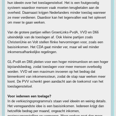
hun ideeën over het toeslagenstelsel. Het is een foutgevoelig
systeem waardoor mensen vaak moeten terugbetalen aan de
overheid. Daarnaast krijgen Nederlanders minder toeslag wanneer
ze meer verdienen. Daardoor kan het tegenvallen wat het oplevert
om meer te gaan werken.
Van de grotere partijen willen GroenLinks-PvdA, VVD en D66
uiteindelijk van de toeslagen af. Ook kleine partijen zoals
ChristenUnie en Volt stellen flinke hervormingen voor, zoals een
basisinkomen. Het CDA gaat minder ver, maar wil wel minder
inkomensafhankelijke regelingen.
GL-PvdA en D66 pleiten voor een hoger minimumloon en een hoger
bijstandsbedrag, zodat toeslagen voor meer mensen overbodig
worden. VVD wil een maximum invoeren op het bedrag dat
binnenkomt van inkomenssteun, zodat de stap naar werken meer
loont. De PVV schenkt geen aandacht aan de toekomst van het
toeslagenstelsel.
Voor iedereen een toelage?
In de verkiezingsprogramma's staan veel ideeën en weinig details.
Het verregaandste idee is een basisinkomen. Iedereen krijgt dan
hetzelfde bedrag per maand, ongeacht inkomen,
gezinssamenstelling en vermogen. Meer werken gaat dan meer