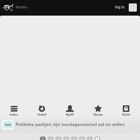
forum
log in
Index
Actief
MyAT
Nieuw
Dicht
Politieke partijen zijn toeslagenstelsel zat en willen werk
nws
1
2
3
4
5
6
7