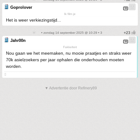
Goprolover
Ik film je
Het is weer verkiezingstijd...
• zondag 14 september 2025 @ 10:29 • 3
Jahr00n
Fakkelteit
Nou gaan we het meemaken, nu mooie praatjes en straks weer
70k asielzoekers per jaar ophalen die onderhouden moeten
worden.

▼ Advertentie door Refinery89