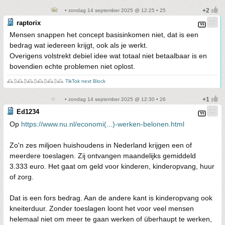
• zondag 14 september 2025 @ 12:25 • 25
raptorix
Mensen snappen het concept basisinkomen niet, dat is een
bedrag wat iedereen krijgt, ook als je werkt.
Overigens volstrekt debiel idee wat totaal niet betaalbaar is en
bovendien echte problemen niet oplost.
🕰️₿🕰️₿🕰️₿🕰️₿🕰️₿🕰️
TikTok next Block
• zondag 14 september 2025 @ 12:30 • 26
Ed1234
Op
https://www.nu.nl/economi(...)-werken-belonen.html
Zo'n zes miljoen huishoudens in Nederland krijgen een of
meerdere toeslagen. Zij ontvangen maandelijks gemiddeld
3.333 euro. Het gaat om geld voor kinderen, kinderopvang, huur
of zorg.
Dat is een fors bedrag. Aan de andere kant is kinderopvang ook
kneiterduur. Zonder toeslagen loont het voor veel mensen
helemaal niet om meer te gaan werken of überhaupt te werken,