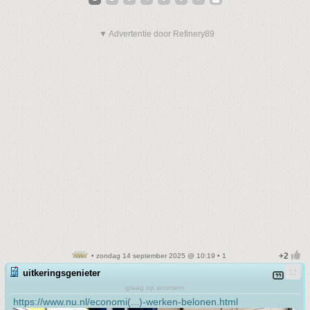
▼ Advertentie door Refinery89
• zondag 14 september 2025 @ 10:19 • 1
uitkeringsgenieter
graag op anoniem
https://www.nu.nl/economi(...)-werken-belonen.html