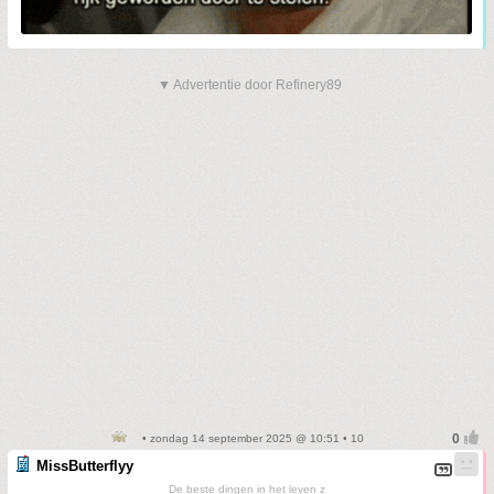
▼ Advertentie door Refinery89
• zondag 14 september 2025 @ 10:51 • 10
MissButterflyy
De beste dingen in het leven z