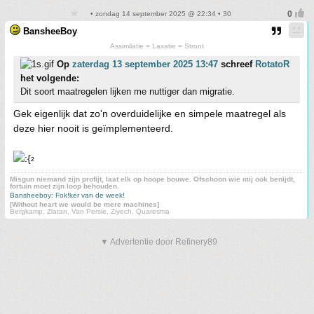
• zondag 14 september 2025 @ 22:34 • 30
BansheeBoy
Assimilatie = Laxatie = Stront
Op
zaterdag 13 september 2025 13:47
schreef
RotatoR
het volgende:
Dit soort maatregelen lijken me nuttiger dan migratie.
Gek eigenlijk dat zo'n overduidelijke en simpele maatregel als
deze hier nooit is geïmplementeerd.
²
Misgun niemand zijn profijt, laat elk op hoope bouwe. Ofschoon wie mij ook benijdt,
fortuin moet zijn loop behouden.
Bansheeboy: Fok!ker van de week!
[Without heart we would be mere machines]
Bergkamp, Zlatan, Van Persie, Ziyech, Quaresma
▼ Advertentie door Refinery89