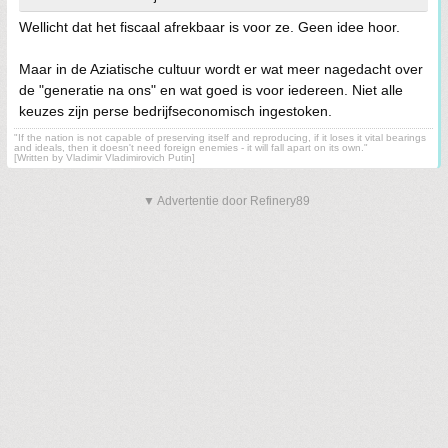
Wellicht dat het fiscaal afrekbaar is voor ze. Geen idee hoor.
Maar in de Aziatische cultuur wordt er wat meer nagedacht over
de "generatie na ons" en wat goed is voor iedereen. Niet alle
keuzes zijn perse bedrijfseconomisch ingestoken.
"If the nation is not capable of preserving itself and reproducing, if it loses it vital bearings
and ideals, then it doesn't need foreign enemies - it will fall apart on its own."
[Written by Vladimir Vladimirovich Putin]
▼ Advertentie door Refinery89