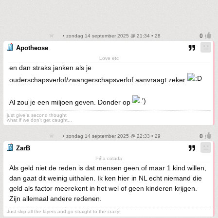
• zondag 14 september 2025 @ 21:34 • 28
Apotheose
Love etc
en dan straks janken als je
ouderschapsverlof/zwangerschapsverlof aanvraagt zeker
Al zou je een miljoen geven. Donder op
just give a second thought
what if we don't get caught...
• zondag 14 september 2025 @ 22:33 • 29
ZarB
Piña colada
Als geld niet de reden is dat mensen geen of maar 1 kind willen,
dan gaat dit weinig uithalen. Ik ken hier in NL echt niemand die
geld als factor meerekent in het wel of geen kinderen krijgen.
Zijn allemaal andere redenen.
Just skip all the layers and go straight to the crazy!