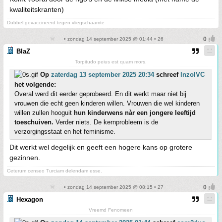
kwaliteitskranten)
Dubbel gevaccineerd tegen vliegschaamte
• zondag 14 september 2025 @ 01:44 • 26
BlaZ
Torpitudo peius est quam mors.
Op
zaterdag 13 september 2025 20:34
schreef
InzolVC
het volgende:
Overal werd dit eerder geprobeerd. En dit werkt maar niet bij
vrouwen die echt geen kinderen willen. Vrouwen die wel kinderen
willen zullen hooguit
hun kinderwens nàr een jongere leeftijd
toeschuiven.
Verder niets. De kernprobleem is de
verzorgingsstaat en het feminisme.
Dit werkt wel degelijk en geeft een hogere kans op grotere
gezinnen.
Ceterum censeo Turciam delendam esse.
• zondag 14 september 2025 @ 08:15 • 27
Hexagon
Vreemd Fenomeen