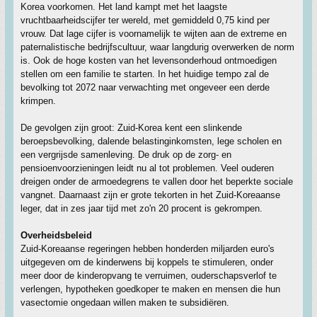
Korea voorkomen. Het land kampt met het laagste
vruchtbaarheidscijfer ter wereld, met gemiddeld 0,75 kind per
vrouw. Dat lage cijfer is voornamelijk te wijten aan de extreme en
paternalistische bedrijfscultuur, waar langdurig overwerken de norm
is. Ook de hoge kosten van het levensonderhoud ontmoedigen
stellen om een familie te starten. In het huidige tempo zal de
bevolking tot 2072 naar verwachting met ongeveer een derde
krimpen.
De gevolgen zijn groot: Zuid-Korea kent een slinkende
beroepsbevolking, dalende belastinginkomsten, lege scholen en
een vergrijsde samenleving. De druk op de zorg- en
pensioenvoorzieningen leidt nu al tot problemen. Veel ouderen
dreigen onder de armoedegrens te vallen door het beperkte sociale
vangnet. Daarnaast zijn er grote tekorten in het Zuid-Koreaanse
leger, dat in zes jaar tijd met zo'n 20 procent is gekrompen.
Overheidsbeleid
Zuid-Koreaanse regeringen hebben honderden miljarden euro's
uitgegeven om de kinderwens bij koppels te stimuleren, onder
meer door de kinderopvang te verruimen, ouderschapsverlof te
verlengen, hypotheken goedkoper te maken en mensen die hun
vasectomie ongedaan willen maken te subsidiëren.