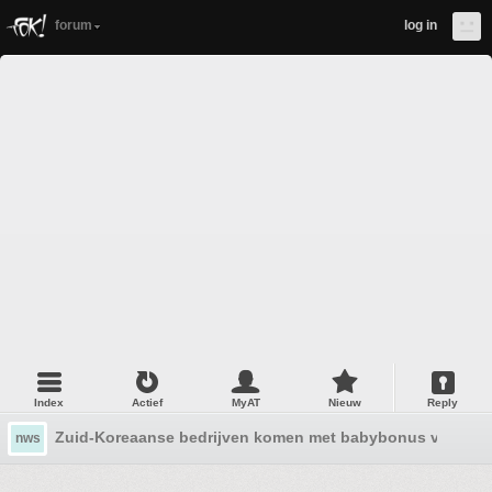
forum
log in
Index
Actief
MyAT
Nieuw
Reply
Zuid-Koreaanse bedrijven komen met babybonus van dubbe
nws