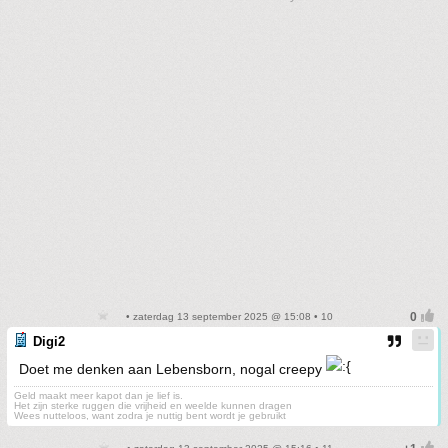
• zaterdag 13 september 2025 @ 15:08 • 10
Digi2
Doet me denken aan Lebensborn, nogal creepy
Geld maakt meer kapot dan je lief is.
Het zijn sterke ruggen die vrijheid en weelde kunnen dragen
Wees nutteloos, want zodra je nuttig bent wordt je gebruikt