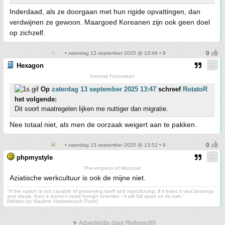
Inderdaad, als ze doorgaan met hun rigide opvattingen, dan
verdwijnen ze gewoon. Maargoed Koreanen zijn ook geen doel
op zichzelf.
• zaterdag 13 september 2025 @ 13:48 • 8
Hexagon
Vreemd Fenomeen
Op
zaterdag 13 september 2025 13:47
schreef
RotatoR
het volgende:
Dit soort maatregelen lijken me nuttiger dan migratie.
Nee totaal niet, als men de oorzaak weigert aan te pakken.
• zaterdag 13 september 2025 @ 13:52 • 9
phpmystyle
The emperor of Moscow!
Aziatische werkcultuur is ook de mijne niet.
"If the nation is not capable of preserving itself and reproducing, if it loses it vital bearings
and ideals, then it doesn't need foreign enemies - it will fall apart on its own."
[Written by Vladimir Vladimirovich Putin]
▼ Advertentie door Refinery89