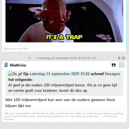
graag op anoniem
• zaterdag 13 september 2025 @ 16:19 • 15
Akathisia
Op
zaterdag 13 september 2025 15:22
schreef
Hexagon
het volgende:
Al geef je die ouders 100 miljoenmiljard bonus. Als je ze geen tijd
en ruimte geeft voor kinderen, levert dit niks op.
Met 100 miljoenmiljard kan een van de ouders gewoon thuis
blijven lijkt me.
“My soul is impatient with itself, as with a bothersome child; its restlessness keeps growing
and is forever the same. Everything interests me, but nothing holds me.” ― Fernando
Pessoa