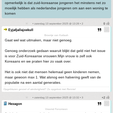
opmerkelijk is dat zuid-koreaanse jongeren het minstens net zo
moeilijk hebben als nederlandse jongeren om aan een woning te
komen
• zaterdag 13 september 2025 @ 13:26 • 2
Eyjafjallajoekull
Broertje van Katlaah
Gaat wel wat uitmaken, maar niet genoeg.
Genoeg onderzoek gedaan waaruit blijkt dat geld niet het issue
is voor Zuid-Koreaanse vrouwen.Mijn vrouw is zelf ook
Koreaans en we praten hier zo vaak over.
Het is ook niet dat mensen helemaal geen kinderen nemen,
maar gewoon max 1. Wat alsnog een halvering geeft van de
populatie na een aantal generaties.
Opgeblazen gevoel of winderigheid? Zo opgelost met Rennie!
• zaterdag 13 september 2025 @ 13:32 • 3
Hexagon
Vreemd Fenomeen