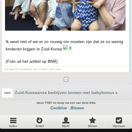
Ik weet niet of we er zo rouwig om moeten zijn dat ze zo weinig
kinderen krijgen in Zuid-Korea
(Foto uit het artikel op BNR)
I've got 99 problems, but a bitch ain't one.
Zuid-Koreaanse bedrijven komen met babybonus van dubbe
nws
steun FOK! en koop via een van deze links
Coolblue
Bitvavo
Index
Actief
MyAT
Nieuw
Opslaan