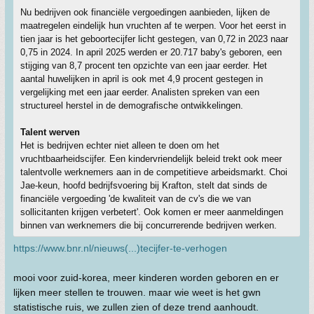
Nu bedrijven ook financiële vergoedingen aanbieden, lijken de
maatregelen eindelijk hun vruchten af te werpen. Voor het eerst in
tien jaar is het geboortecijfer licht gestegen, van 0,72 in 2023 naar
0,75 in 2024. In april 2025 werden er 20.717 baby's geboren, een
stijging van 8,7 procent ten opzichte van een jaar eerder. Het
aantal huwelijken in april is ook met 4,9 procent gestegen in
vergelijking met een jaar eerder. Analisten spreken van een
structureel herstel in de demografische ontwikkelingen.
Talent werven
Het is bedrijven echter niet alleen te doen om het
vruchtbaarheidscijfer. Een kindervriendelijk beleid trekt ook meer
talentvolle werknemers aan in de competitieve arbeidsmarkt. Choi
Jae-keun, hoofd bedrijfsvoering bij Krafton, stelt dat sinds de
financiële vergoeding 'de kwaliteit van de cv's die we van
sollicitanten krijgen verbetert'. Ook komen er meer aanmeldingen
binnen van werknemers die bij concurrerende bedrijven werken.
https://www.bnr.nl/nieuws(...)tecijfer-te-verhogen
mooi voor zuid-korea, meer kinderen worden geboren en er
lijken meer stellen te trouwen. maar wie weet is het gwn
statistische ruis, we zullen zien of deze trend aanhoudt.