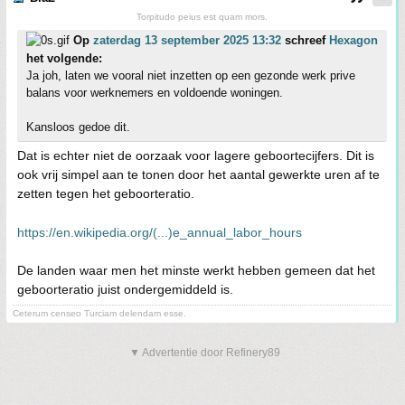
Torpitudo peius est quam mors.
Op
zaterdag 13 september 2025 13:32
schreef
Hexagon
het volgende:
Ja joh, laten we vooral niet inzetten op een gezonde werk prive
balans voor werknemers en voldoende woningen.
Kansloos gedoe dit.
Dat is echter niet de oorzaak voor lagere geboortecijfers. Dit is
ook vrij simpel aan te tonen door het aantal gewerkte uren af te
zetten tegen het geboorteratio.
https://en.wikipedia.org/(...)e_annual_labor_hours
De landen waar men het minste werkt hebben gemeen dat het
geboorteratio juist ondergemiddeld is.
Ceterum censeo Turciam delendam esse.
▼ Advertentie door Refinery89