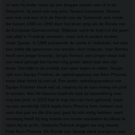
zo won hij onder meer op een knappe manier een rit in de
Dauphiné, hij werd ook nog eens Spaans kampioen. Romeo
won ook ooit een rit in de Ronde van de Toekomst, een ronde
die tussen 1986 en 1990 door het leven ging als de Ronde van
de Europese Gemeenschap. Blijkbaar werd de koers in die jaren
niet altijd in Frankrijk verreden, maar ook in andere landen,
zoals Spanje. In 1986 passeerde de ronde in Valladolid, het was
een editie die gewonnen zou worden door Indurain. Ivan Romeo
heeft een jonger broertje, Sergio Romeo, een jongen waar ooit
van werd gezegd dat hij een nóg groter talent was dan zijn
broer. Dat blijkt in de praktijk dan weer tegen te vallen, Sergio
rijdt voor Equipo Finisher, de opleidingsploeg van Kern Pharma,
maar daar blinkt hij niet uit. Een ander opleidingsproduct van
Equipo Finisher blonk wel uit, waarna hij de kans kreeg om prof
te worden. Met Nil Gimeno heeft de stad de beschikking over
nog een prof, in 2023 had ik nog niet van hem gehoord, maar
na een wonderlijk 2024 legde Kern Pharma hem meteen vast
voor drie jaar en die drie jaar gaat hij ook nodig hebben, want
voorlopig heeft hij nog moeite om mooie resultaten bij elkaar te
rijden bij de profs. Ondanks Pidcock zeggen we nog steeds:
Free Kern Pharma. De Ronde van Spanje werd overigens voor