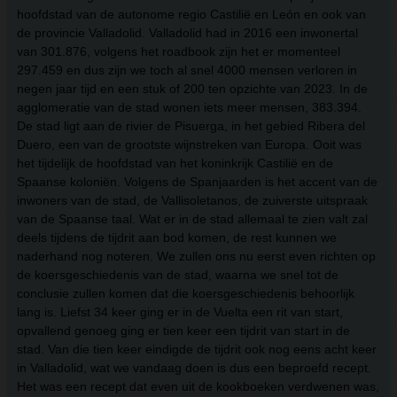
hoofdstad van de autonome regio Castilië en León en ook van
de provincie Valladolid. Valladolid had in 2016 een inwonertal
van 301.876, volgens het roadbook zijn het er momenteel
297.459 en dus zijn we toch al snel 4000 mensen verloren in
negen jaar tijd en een stuk of 200 ten opzichte van 2023. In de
agglomeratie van de stad wonen iets meer mensen, 383.394.
De stad ligt aan de rivier de Pisuerga, in het gebied Ribera del
Duero, een van de grootste wijnstreken van Europa. Ooit was
het tijdelijk de hoofdstad van het koninkrijk Castilië en de
Spaanse koloniën. Volgens de Spanjaarden is het accent van de
inwoners van de stad, de Vallisoletanos, de zuiverste uitspraak
van de Spaanse taal. Wat er in de stad allemaal te zien valt zal
deels tijdens de tijdrit aan bod komen, de rest kunnen we
naderhand nog noteren. We zullen ons nu eerst even richten op
de koersgeschiedenis van de stad, waarna we snel tot de
conclusie zullen komen dat die koersgeschiedenis behoorlijk
lang is. Liefst 34 keer ging er in de Vuelta een rit van start,
opvallend genoeg ging er tien keer een tijdrit van start in de
stad. Van die tien keer eindigde de tijdrit ook nog eens acht keer
in Valladolid, wat we vandaag doen is dus een beproefd recept.
Het was een recept dat even uit de kookboeken verdwenen was,