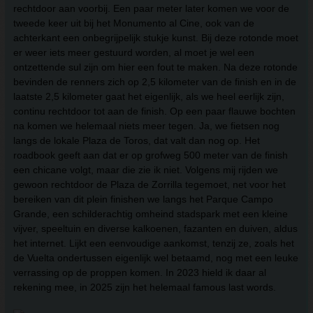
rechtdoor aan voorbij. Een paar meter later komen we voor de
tweede keer uit bij het Monumento al Cine, ook van de
achterkant een onbegrijpelijk stukje kunst. Bij deze rotonde moet
er weer iets meer gestuurd worden, al moet je wel een
ontzettende sul zijn om hier een fout te maken. Na deze rotonde
bevinden de renners zich op 2,5 kilometer van de finish en in de
laatste 2,5 kilometer gaat het eigenlijk, als we heel eerlijk zijn,
continu rechtdoor tot aan de finish. Op een paar flauwe bochten
na komen we helemaal niets meer tegen. Ja, we fietsen nog
langs de lokale Plaza de Toros, dat valt dan nog op. Het
roadbook geeft aan dat er op grofweg 500 meter van de finish
een chicane volgt, maar die zie ik niet. Volgens mij rijden we
gewoon rechtdoor de Plaza de Zorrilla tegemoet, net voor het
bereiken van dit plein finishen we langs het Parque Campo
Grande, een schilderachtig omheind stadspark met een kleine
vijver, speeltuin en diverse kalkoenen, fazanten en duiven, aldus
het internet. Lijkt een eenvoudige aankomst, tenzij ze, zoals het
de Vuelta ondertussen eigenlijk wel betaamd, nog met een leuke
verrassing op de proppen komen. In 2023 hield ik daar al
rekening mee, in 2025 zijn het helemaal famous last words.