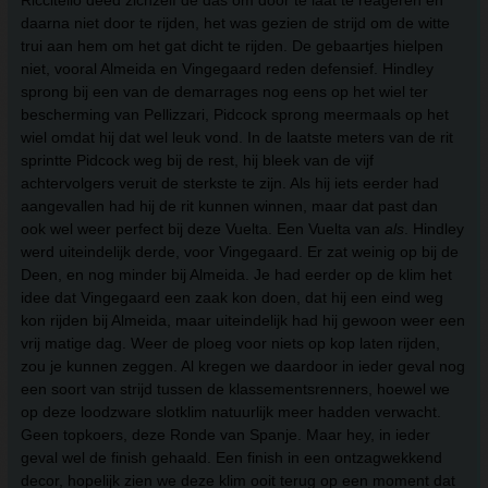
Riccitello deed zichzelf de das om door te laat te reageren en
daarna niet door te rijden, het was gezien de strijd om de witte
trui aan hem om het gat dicht te rijden. De gebaartjes hielpen
niet, vooral Almeida en Vingegaard reden defensief. Hindley
sprong bij een van de demarrages nog eens op het wiel ter
bescherming van Pellizzari, Pidcock sprong meermaals op het
wiel omdat hij dat wel leuk vond. In de laatste meters van de rit
sprintte Pidcock weg bij de rest, hij bleek van de vijf
achtervolgers veruit de sterkste te zijn. Als hij iets eerder had
aangevallen had hij de rit kunnen winnen, maar dat past dan
ook wel weer perfect bij deze Vuelta. Een Vuelta van
als
. Hindley
werd uiteindelijk derde, voor Vingegaard. Er zat weinig op bij de
Deen, en nog minder bij Almeida. Je had eerder op de klim het
idee dat Vingegaard een zaak kon doen, dat hij een eind weg
kon rijden bij Almeida, maar uiteindelijk had hij gewoon weer een
vrij matige dag. Weer de ploeg voor niets op kop laten rijden,
zou je kunnen zeggen. Al kregen we daardoor in ieder geval nog
een soort van strijd tussen de klassementsrenners, hoewel we
op deze loodzware slotklim natuurlijk meer hadden verwacht.
Geen topkoers, deze Ronde van Spanje. Maar hey, in ieder
geval wel de finish gehaald. Een finish in een ontzagwekkend
decor, hopelijk zien we deze klim ooit terug op een moment dat