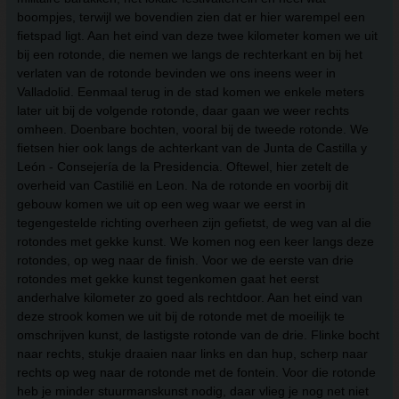
boompjes, terwijl we bovendien zien dat er hier warempel een
fietspad ligt. Aan het eind van deze twee kilometer komen we uit
bij een rotonde, die nemen we langs de rechterkant en bij het
verlaten van de rotonde bevinden we ons ineens weer in
Valladolid. Eenmaal terug in de stad komen we enkele meters
later uit bij de volgende rotonde, daar gaan we weer rechts
omheen. Doenbare bochten, vooral bij de tweede rotonde. We
fietsen hier ook langs de achterkant van de Junta de Castilla y
León - Consejería de la Presidencia. Oftewel, hier zetelt de
overheid van Castilië en Leon. Na de rotonde en voorbij dit
gebouw komen we uit op een weg waar we eerst in
tegengestelde richting overheen zijn gefietst, de weg van al die
rotondes met gekke kunst. We komen nog een keer langs deze
rotondes, op weg naar de finish. Voor we de eerste van drie
rotondes met gekke kunst tegenkomen gaat het eerst
anderhalve kilometer zo goed als rechtdoor. Aan het eind van
deze strook komen we uit bij de rotonde met de moeilijk te
omschrijven kunst, de lastigste rotonde van de drie. Flinke bocht
naar rechts, stukje draaien naar links en dan hup, scherp naar
rechts op weg naar de rotonde met de fontein. Voor die rotonde
heb je minder stuurmanskunst nodig, daar vlieg je nog net niet