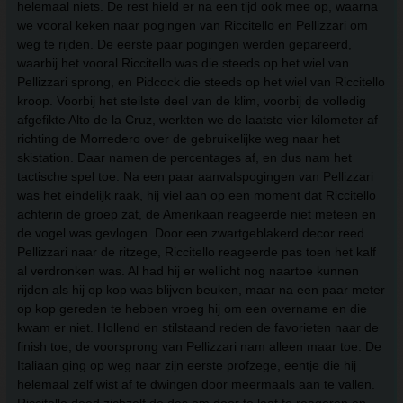
helemaal niets. De rest hield er na een tijd ook mee op, waarna
we vooral keken naar pogingen van Riccitello en Pellizzari om
weg te rijden. De eerste paar pogingen werden gepareerd,
waarbij het vooral Riccitello was die steeds op het wiel van
Pellizzari sprong, en Pidcock die steeds op het wiel van Riccitello
kroop. Voorbij het steilste deel van de klim, voorbij de volledig
afgefikte Alto de la Cruz, werkten we de laatste vier kilometer af
richting de Morredero over de gebruikelijke weg naar het
skistation. Daar namen de percentages af, en dus nam het
tactische spel toe. Na een paar aanvalspogingen van Pellizzari
was het eindelijk raak, hij viel aan op een moment dat Riccitello
achterin de groep zat, de Amerikaan reageerde niet meteen en
de vogel was gevlogen. Door een zwartgeblakerd decor reed
Pellizzari naar de ritzege, Riccitello reageerde pas toen het kalf
al verdronken was. Al had hij er wellicht nog naartoe kunnen
rijden als hij op kop was blijven beuken, maar na een paar meter
op kop gereden te hebben vroeg hij om een overname en die
kwam er niet. Hollend en stilstaand reden de favorieten naar de
finish toe, de voorsprong van Pellizzari nam alleen maar toe. De
Italiaan ging op weg naar zijn eerste profzege, eentje die hij
helemaal zelf wist af te dwingen door meermaals aan te vallen.