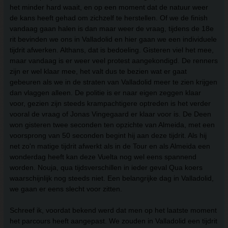
het minder hard waait, en op een moment dat de natuur weer
de kans heeft gehad om zichzelf te herstellen. Of we de finish
vandaag gaan halen is dan maar weer de vraag, tijdens de 18e
rit bevinden we ons in Valladolid en hier gaan we een individuele
tijdrit afwerken. Althans, dat is bedoeling. Gisteren viel het mee,
maar vandaag is er weer veel protest aangekondigd. De renners
zijn er wel klaar mee, het valt dus te bezien wat er gaat
gebeuren als we in de straten van Valladolid meer te zien krijgen
dan vlaggen alleen. De politie is er naar eigen zeggen klaar
voor, gezien zijn steeds krampachtigere optreden is het verder
vooral de vraag of Jonas Vingegaard er klaar voor is. De Deen
won gisteren twee seconden ten opzichte van Almeida, met een
voorsprong van 50 seconden begint hij aan deze tijdrit. Als hij
net zo'n matige tijdrit afwerkt als in de Tour en als Almeida een
wonderdag heeft kan deze Vuelta nog wel eens spannend
worden. Nouja, qua tijdsverschillen in ieder geval Qua koers
waarschijnlijk nog steeds niet. Een belangrijke dag in Valladolid,
we gaan er eens slecht voor zitten.
Schreef ik, voordat bekend werd dat men op het laatste moment
het parcours heeft aangepast. We zouden in Valladolid een tijdrit