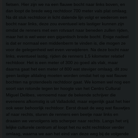
fietsen. Hier zijn we na een flauwe bocht naar links boven, en
dan loopt de brede weg rechtdoor 700 meter vals plat omlaag.
Na dit stuk rechtdoor in licht dalende lijn volgt er wederom een
bocht naar links, deze zou eventueel iets lastiger kunnen zijn
omdat de renners met een rotvaart naar beneden zullen rijden,
maar het is wel weer een gigantisch brede bocht. Enige nadeel
is dat er normaal een middenberm te vinden is, die mogen ze
voor de gelegenheid wel even verwijderen. Na deze bocht naar
links, eventueel lastig, rijden de renners 1,5 kilometer relatief
rechtdoor. Het is een meter of 300 zo goed als vlak, maar
daarna gaat het een meter of 800 wat steviger omlaag, dit zou
geen lastige afdaling moeten worden omdat het op wat flauwe
bochten na grotendeels rechtdoor gaat. We komen wel nog een
soort van rotonde tegen ter hoogte van het Centro Cultural
Miguel Delibes, vernoemd naar de bekende schrijver die
eveneens afkomstig is uit Valladolid, maar eigenlijk gaat het hier
ook weer behoorlijk rechtdoor. Eerst draait de weg wat flauwtjes
af naar rechts, sturen de renners een beetje naar links en
draaien we vervolgens iets scherper naar rechts. Langs het vrij
lelijke culturele centrum af loopt het nu echt rechtdoor verder
omlaag, waarna we aan het eind van deze weg bij de volgende