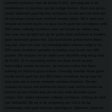
volstrekt rechtdoor over de brede N-601, een weg die in de
middenberm is voorzien van de nodige bomen. Door een groen
stukje Valladolid gaat het dus rechtdoor, tot we aan het eind van
dit vrij lange rechte stuk rechtsaf moeten slaan. Dit is weer een
simpele en brede bocht, na deze bocht gaat het vervolgens zelfs
900 meter volledig rechtdoor over een brede en vlakke weg.
Een stuk van de tijdrit om op de grote plaat rechtdoor te knallen,
geen technisch gedoe hier. Dat technische gedoe komt alleen
nog wel, want om voor mij onbegrijpelijke redenen volgt er na
900 meter rechtdoor gereden te hebben een bocht van 180
graden. We draaien om en rijden over dezelfde weg terug naar
de N-601. Er is vrij weinig ruimte om deze bocht op een
fatsoenlijke manier te nemen, de renners zullen hier bijna
volledig tot stilstand gaan komen. Onnodig moeilijk. Maar goed,
na die bocht gaat het dus 900 meter rechtdoor, terug naar de
weg waar we in eerste instantie vandaan kwamen. Na een
soepele en totaal niet technische bocht naar rechts komen we
terecht op een brede weg die we een volle kilometer gaan
volgen. Een vlakke kilometer volledig rechtdoor, richting de rand
van Valladolid. Als we in de omgeving van Cerro de las
Contiendas, een park met een uitzichtpunt, uitkomen, slaan de