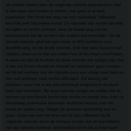
we enkele meters later de volgende rotonde tegenkomen. Hier
is dan weer een fontein te vinden, ook geen al te best
exemplaar. Het heeft wat weg van een zwembad, Valladolid
beschikt over bijzondere kunst. De rotondes zijn verder identiek,
we rijden er rechts omheen, door de brede weg zal het
bochtenwerk dat de renners hier maken wel meevallen. Na de
tweede rotonde gaat het een meter of 400 rechtdoor over
dezelfde weg, tot de derde rotonde. Ook hier weer kunst in het
midden, waarvan ik niet zou weten hoe ik het moet omschrijven.
Ik weet wel dat de bochten bij deze rotonde iets lastiger zijn, het
is een vrij forse rotonde en hoewel we rechtdoor gaan moeten
we bij het verlaten van de rotonde eerst een stukje naar links en
dan wat scherper naar rechts afdraaien. Zal alsnog wel
loslopen, maar het is iets dat überhaupt enigszins in de buurt
komt van technisch. Na deze rotonde mogen we stellen dat de
renners op een flauwe bocht naar rechts en eentje naar links na
simpelweg anderhalve kilometer rechtdoor fietsen over die
brede en vlakke weg. Slinger de grootste versnelling aan en
gaan. Zodra we aan het eind van dit stuk uitkomen bij de
volgende rotonde slaan de renners zonder dat ze last hebben
van die rotonde rechtsaf, de breedste bocht die je maar kunt