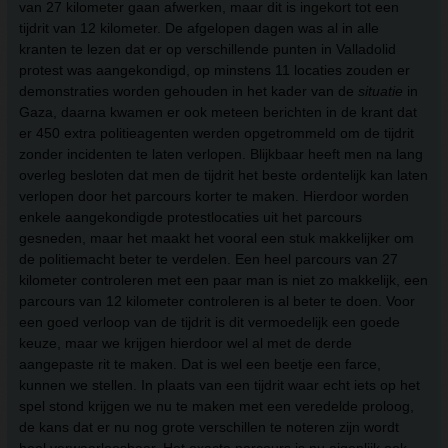
van 27 kilometer gaan afwerken, maar dit is ingekort tot een
tijdrit van 12 kilometer. De afgelopen dagen was al in alle
kranten te lezen dat er op verschillende punten in Valladolid
protest was aangekondigd, op minstens 11 locaties zouden er
demonstraties worden gehouden in het kader van de
situatie
in
Gaza, daarna kwamen er ook meteen berichten in de krant dat
er 450 extra politieagenten werden opgetrommeld om de tijdrit
zonder incidenten te laten verlopen. Blijkbaar heeft men na lang
overleg besloten dat men de tijdrit het beste ordentelijk kan laten
verlopen door het parcours korter te maken. Hierdoor worden
enkele aangekondigde protestlocaties uit het parcours
gesneden, maar het maakt het vooral een stuk makkelijker om
de politiemacht beter te verdelen. Een heel parcours van 27
kilometer controleren met een paar man is niet zo makkelijk, een
parcours van 12 kilometer controleren is al beter te doen. Voor
een goed verloop van de tijdrit is dit vermoedelijk een goede
keuze, maar we krijgen hierdoor wel al met de derde
aangepaste rit te maken. Dat is wel een beetje een farce,
kunnen we stellen. In plaats van een tijdrit waar echt iets op het
spel stond krijgen we nu te maken met een veredelde proloog,
de kans dat er nu nog grote verschillen te noteren zijn wordt