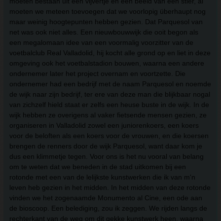
moeten bestaan uit een vijvertje en een beeld van een stier, al
moeten we meteen toevoegen dat we voorlopig überhaupt nog
maar weinig hoogtepunten hebben gezien. Dat Parquesol van
net was ook niet alles. Een nieuwbouwwijk die ooit begon als
een megalomaan idee van een voormalig voorzitter van de
voetbalclub Real Valladolid, hij kocht alle grond op en liet in deze
omgeving ook het voetbalstadion bouwen, waarna een andere
ondernemer later het project overnam en voortzette. Die
ondernemer had een bedrijf met de naam Parquesol en noemde
de wijk naar zijn bedrijf, ter ere van deze man die blijkbaar nogal
van zichzelf hield staat er zelfs een heuse buste in de wijk. In de
wijk hebben ze overigens al vaker fietsende mensen gezien, ze
organiseren in Valladolid zowel een juniorenkoers, een koers
voor de beloften als een koers voor de vrouwen, en die koersen
brengen de renners door de wijk Parquesol, want daar kom je
dus een klimmetje tegen. Voor ons is het nu vooral van belang
om te weten dat we beneden in de stad uitkomen bij een
rotonde met een van de lelijkste kunstwerken die ik van m'n
leven heb gezien in het midden. In het midden van deze rotonde
vinden we het zogenaamde Monumento al Cine, een ode aan
de bioscoop. Een belediging, zou ik zeggen. We rijden langs de
rechterkant van de weg om dit gekke kunstwerk heen, waarna