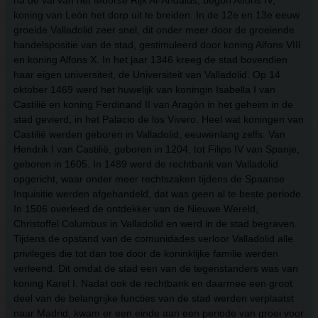
na de val van het Moorse Rijk Al-Andalus, begon Alfons IV,
koning van León het dorp uit te breiden. In de 12e en 13e eeuw
groeide Valladolid zeer snel, dit onder meer door de groeiende
handelspositie van de stad, gestimuleerd door koning Alfons VIII
en koning Alfons X. In het jaar 1346 kreeg de stad bovendien
haar eigen universiteit, de Universiteit van Valladolid. Op 14
oktober 1469 werd het huwelijk van koningin Isabella I van
Castilië en koning Ferdinand II van Aragón in het geheim in de
stad gevierd, in het Palacio de los Vivero. Heel wat koningen van
Castilië werden geboren in Valladolid, eeuwenlang zelfs. Van
Hendrik I van Castilië, geboren in 1204, tot Filips IV van Spanje,
geboren in 1605. In 1489 werd de rechtbank van Valladolid
opgericht, waar onder meer rechtszaken tijdens de Spaanse
Inquisitie werden afgehandeld, dat was geen al te beste periode.
In 1506 overleed de ontdekker van de Nieuwe Wereld,
Christoffel Columbus in Valladolid en werd in de stad begraven.
Tijdens de opstand van de comunidades verloor Valladolid alle
privileges die tot dan toe door de koninklijke familie werden
verleend. Dit omdat de stad een van de tegenstanders was van
koning Karel I. Nadat ook de rechtbank en daarmee een groot
deel van de belangrijke functies van de stad werden verplaatst
naar Madrid, kwam er een einde aan een periode van groei voor