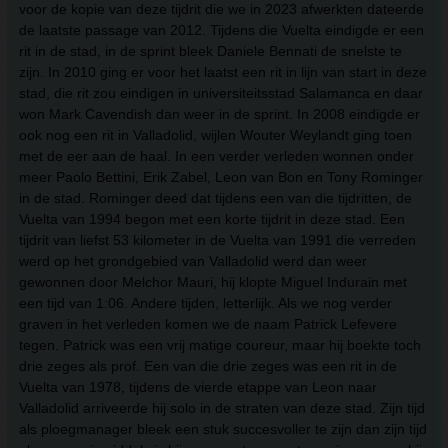
voor de kopie van deze tijdrit die we in 2023 afwerkten dateerde
de laatste passage van 2012. Tijdens die Vuelta eindigde er een
rit in de stad, in de sprint bleek Daniele Bennati de snelste te
zijn. In 2010 ging er voor het laatst een rit in lijn van start in deze
stad, die rit zou eindigen in universiteitsstad Salamanca en daar
won Mark Cavendish dan weer in de sprint. In 2008 eindigde er
ook nog een rit in Valladolid, wijlen Wouter Weylandt ging toen
met de eer aan de haal. In een verder verleden wonnen onder
meer Paolo Bettini, Erik Zabel, Leon van Bon en Tony Rominger
in de stad. Rominger deed dat tijdens een van die tijdritten, de
Vuelta van 1994 begon met een korte tijdrit in deze stad. Een
tijdrit van liefst 53 kilometer in de Vuelta van 1991 die verreden
werd op het grondgebied van Valladolid werd dan weer
gewonnen door Melchor Mauri, hij klopte Miguel Indurain met
een tijd van 1:06. Andere tijden, letterlijk. Als we nog verder
graven in het verleden komen we de naam Patrick Lefevere
tegen. Patrick was een vrij matige coureur, maar hij boekte toch
drie zeges als prof. Een van die drie zeges was een rit in de
Vuelta van 1978, tijdens de vierde etappe van Leon naar
Valladolid arriveerde hij solo in de straten van deze stad. Zijn tijd
als ploegmanager bleek een stuk succesvoller te zijn dan zijn tijd