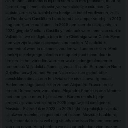
als renner, inmiddels is hij een soort van met pensioen, maar hij
floreert nog steeds als schrijver van stekelige columns. De
laatste jaren is Valladolid een beetje uit beeld verdwenen, zelfs
de Ronde van Castilië en Leon komt hier amper voorbij. In 2013
nog een keer in aankomst, in 2018 een keer de startplaats. In
2024 ging de Vuelta a Castilla y León ook weer eens van start in
Valladolid, we eindigden toen in La Cistérniga waar Caleb Ewan
een van zijn laatste successen zou boeken. Valladolid is
momenteel weer in opkomst, zouden we kunnen stellen. Mede
dankzij enkele jonge talenten die op het punt staan door te
breken. In het verleden waren er wat minder getalenteerde
renners uit Valladolid afkomstig, zoals Ricardo Serrano en Nano
Grijalba, terwijl ze met Edgar Nieto over een globetrotter
beschikken die al jaren het Aziatische circuit onveilig maakt.
Heden ten dage beschikken ze met Alejandro Franco en de
broers Romeo over vers bloed. Alejandro Franco is een klimmer
met een grote neus, hij fietst voor Burgos en als hij zijn
progressie voortzet zal hij in 2025 ongetwijfeld eindigen bij
Movistar. Schreef ik in 2023, in 2025 blijkt de praktijk te zijn dat
hij alweer roemloos is gestopt met fietsen. Movistar haalde hij
niet, maar daar fietst wel nog steeds ene Ivan Romeo, een beer
van een gozer. Hem hebben we dit jaar echt door zien breken,