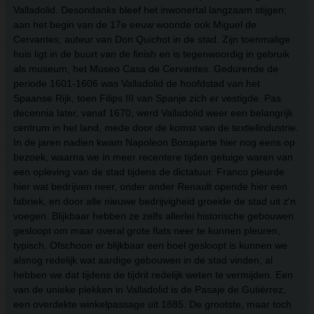
Valladolid. Desondanks bleef het inwonertal langzaam stijgen;
aan het begin van de 17e eeuw woonde ook Miguel de
Cervantes, auteur van Don Quichot in de stad. Zijn toenmalige
huis ligt in de buurt van de finish en is tegenwoordig in gebruik
als museum, het Museo Casa de Cervantes. Gedurende de
periode 1601-1606 was Valladolid de hoofdstad van het
Spaanse Rijk, toen Filips III van Spanje zich er vestigde. Pas
decennia later, vanaf 1670, werd Valladolid weer een belangrijk
centrum in het land, mede door de komst van de textielindustrie.
In de jaren nadien kwam Napoleon Bonaparte hier nog eens op
bezoek, waarna we in meer recentere tijden getuige waren van
een opleving van de stad tijdens de dictatuur. Franco pleurde
hier wat bedrijven neer, onder ander Renault opende hier een
fabriek, en door alle nieuwe bedrijvigheid groeide de stad uit z'n
voegen. Blijkbaar hebben ze zelfs allerlei historische gebouwen
gesloopt om maar overal grote flats neer te kunnen pleuren,
typisch. Ofschoon er blijkbaar een boel gesloopt is kunnen we
alsnog redelijk wat aardige gebouwen in de stad vinden, al
hebben we dat tijdens de tijdrit redelijk weten te vermijden. Een
van de unieke plekken in Valladolid is de Pasaje de Gutiérrez,
een overdekte winkelpassage uit 1885. De grootste, maar toch