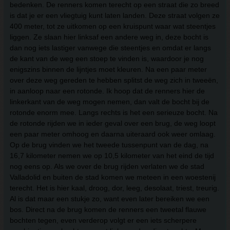
bedenken. De renners komen terecht op een straat die zo breed
is dat je er een vliegtuig kunt laten landen. Deze straat volgen ze
400 meter, tot ze uitkomen op een kruispunt waar wat steentjes
liggen. Ze slaan hier linksaf een andere weg in, deze bocht is
dan nog iets lastiger vanwege die steentjes en omdat er langs
de kant van de weg een stoep te vinden is, waardoor je nog
enigszins binnen de lijntjes moet kleuren. Na een paar meter
over deze weg gereden te hebben splitst de weg zich in tweeën,
in aanloop naar een rotonde. Ik hoop dat de renners hier de
linkerkant van de weg mogen nemen, dan valt de bocht bij de
rotonde enorm mee. Langs rechts is het een serieuze bocht. Na
de rotonde rijden we in ieder geval over een brug, de weg loopt
een paar meter omhoog en daarna uiteraard ook weer omlaag.
Op de brug vinden we het tweede tussenpunt van de dag, na
16,7 kilometer nemen we op 10,5 kilometer van het eind de tijd
nog eens op. Als we over de brug rijden verlaten we de stad
Valladolid en buiten de stad komen we meteen in een woestenij
terecht. Het is hier kaal, droog, dor, leeg, desolaat, triest, treurig.
Al is dat maar een stukje zo, want even later bereiken we een
bos. Direct na de brug komen de renners een tweetal flauwe
bochten tegen, even verderop volgt er een iets scherpere