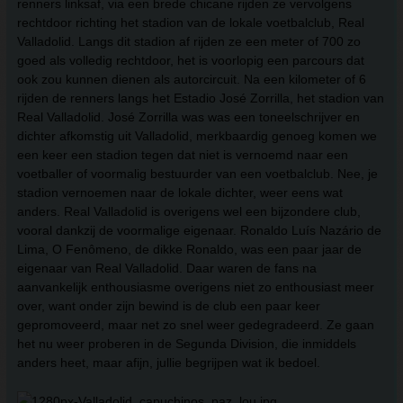
renners linksaf, via een brede chicane rijden ze vervolgens
rechtdoor richting het stadion van de lokale voetbalclub, Real
Valladolid. Langs dit stadion af rijden ze een meter of 700 zo
goed als volledig rechtdoor, het is voorlopig een parcours dat
ook zou kunnen dienen als autorcircuit. Na een kilometer of 6
rijden de renners langs het Estadio José Zorrilla, het stadion van
Real Valladolid. José Zorrilla was was een toneelschrijver en
dichter afkomstig uit Valladolid, merkbaardig genoeg komen we
een keer een stadion tegen dat niet is vernoemd naar een
voetballer of voormalig bestuurder van een voetbalclub. Nee, je
stadion vernoemen naar de lokale dichter, weer eens wat
anders. Real Valladolid is overigens wel een bijzondere club,
vooral dankzij de voormalige eigenaar. Ronaldo Luís Nazário de
Lima, O Fenômeno, de dikke Ronaldo, was een paar jaar de
eigenaar van Real Valladolid. Daar waren de fans na
aanvankelijk enthousiasme overigens niet zo enthousiast meer
over, want onder zijn bewind is de club een paar keer
gepromoveerd, maar net zo snel weer gedegradeerd. Ze gaan
het nu weer proberen in de Segunda Division, die inmiddels
anders heet, maar afijn, jullie begrijpen wat ik bedoel.