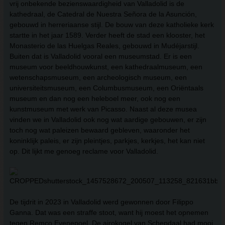
vrij onbekende bezienswaardigheid van Valladolid is de
kathedraal, de Catedral de Nuestra Señora de la Asunción,
gebouwd in herreriaanse stijl. De bouw van deze katholieke kerk
startte in het jaar 1589. Verder heeft de stad een klooster, het
Monasterio de las Huelgas Reales, gebouwd in Mudéjarstijl.
Buiten dat is Valladolid vooral een museumstad. Er is een
museum voor beeldhouwkunst, een kathedraalmuseum, een
wetenschapsmuseum, een archeologisch museum, een
universiteitsmuseum, een Columbusmuseum, een Oriëntaals
museum en dan nog een heleboel meer, ook nog een
kunstmuseum met werk van Picasso. Naast al deze musea
vinden we in Valladolid ook nog wat aardige gebouwen, er zijn
toch nog wat paleizen bewaard gebleven, waaronder het
koninklijk paleis, er zijn pleintjes, parkjes, kerkjes, het kan niet
op. Dit lijkt me genoeg reclame voor Valladolid.
De tijdrit in 2023 in Valladolid werd gewonnen door Filippo
Ganna. Dat was een straffe stoot, want hij moest het opnemen
tegen Remco Evenepoel. De ajrokogel van Schepdaal had mooi