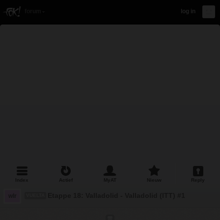
forum
log in
Index
Actief
MyAT
Nieuw
Reply
Etappe 18: Valladolid - Valladolid (ITT) #1
wlr
VUELTA