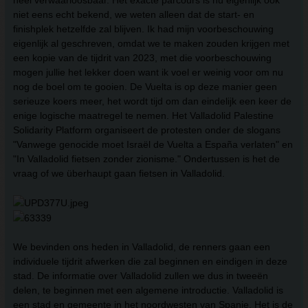
heel verwaarloosbaar. Het exacte parcours is nu eigenlijk ook
niet eens echt bekend, we weten alleen dat de start- en
finishplek hetzelfde zal blijven. Ik had mijn voorbeschouwing
eigenlijk al geschreven, omdat we te maken zouden krijgen met
een kopie van de tijdrit van 2023, met die voorbeschouwing
mogen jullie het lekker doen want ik voel er weinig voor om nu
nog de boel om te gooien. De Vuelta is op deze manier geen
serieuze koers meer, het wordt tijd om dan eindelijk een keer de
enige logische maatregel te nemen. Het Valladolid Palestine
Solidarity Platform organiseert de protesten onder de slogans
"Vanwege genocide moet Israël de Vuelta a España verlaten" en
"In Valladolid fietsen zonder zionisme." Ondertussen is het de
vraag of we überhaupt gaan fietsen in Valladolid.
We bevinden ons heden in Valladolid, de renners gaan een
individuele tijdrit afwerken die zal beginnen en eindigen in deze
stad. De informatie over Valladolid zullen we dus in tweeën
delen, te beginnen met een algemene introductie. Valladolid is
een stad en gemeente in het noordwesten van Spanje. Het is de