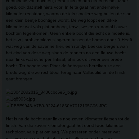
combinatie van bochten, eerst links en dan direct rechts. Maar
goed, ook dat stelt niets voor. In feite gaat het anderhalve
kilometer rechtdoor, waarna de iets smallere weg buiten de stad
een klein beetje bochtiger wordt. De weg loopt een dikke
kilometer wat vals plat omhoog, terwijl we een x-aantal flauwe
bochten tegenkomen. Geen enkele bocht die echt de moeite is,
het is vrij probleemloos slingeren tussen de bomen door. 't Heeft
wat weg van de savanne hier, een rondje Beekse Bergen. Aan
het eind van deze weg slaan de renners na een flauwe bocht
naar links wat scherper linksaf, al is ook dit weer een brede
bocht. Ter hoogte van Pinar de Antequera bereiken ze een
brede weg die ze rechtdoor terug naar Valladolid en de finish
gaat brengen.
Het is na de bocht naar links nog zeven kilometer fietsen tot de
finish. Van die zeven kilometer gaat het eerst twee kilometer
rechtdoor, vals plat omlaag. We passeren onder meer wat
militaire barakken, het lokale festivalterrein en heel wat