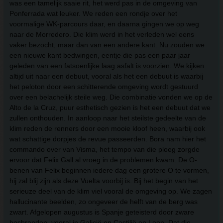
was een tamelijk saaie rit, het werd pas in de omgeving van
Ponferrada wat leuker. We reden een rondje over het
voormalige WK-parcours daar, en daarna gingen we op weg
naar de Morredero. Die klim werd in het verleden wel eens
vaker bezocht, maar dan van een andere kant. Nu zouden we
een nieuwe kant bedwingen, eentje die pas een paar jaar
geleden van een fatsoenlijke laag asfalt is voorzien. We kijken
altijd uit naar een debuut, vooral als het een debuut is waarbij
het peloton door een schitterende omgeving wordt gestuurd
over een belachelijk steile weg. Die combinatie vonden we op de
Alto de la Cruz, puur esthetisch gezien is het een debuut dat we
zullen onthouden. In aanloop naar het steilste gedeelte van de
klim reden de renners door een mooie kloof heen, waarbij ook
wat schattige dorpjes de revue passeerden. Bora nam hier het
commando over van Visma, het tempo van die ploeg zorgde
ervoor dat Felix Gall al vroeg in de problemen kwam. De O-
benen van Felix beginnen iedere dag een grotere O te vormen,
hij zal blij zijn als deze Vuelta voorbij is. Bij het begin van het
serieuze deel van de klim viel vooral de omgeving op. We zagen
hallucinante beelden, zo ongeveer de helft van de berg was
zwart. Afgelopen augustus is Spanje geteisterd door zware
bosbranden, vooral in Galicië en Castilië en Leon. Dat die