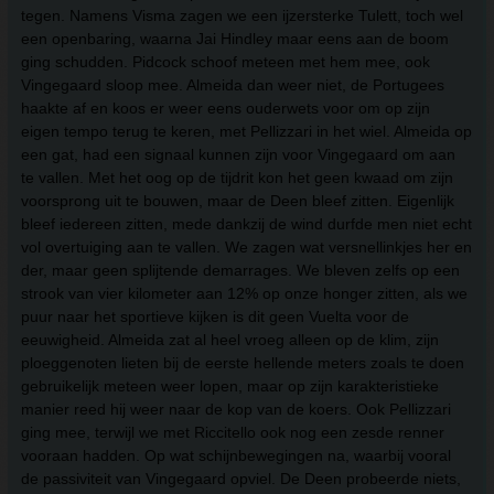
tegen. Namens Visma zagen we een ijzersterke Tulett, toch wel
een openbaring, waarna Jai Hindley maar eens aan de boom
ging schudden. Pidcock schoof meteen met hem mee, ook
Vingegaard sloop mee. Almeida dan weer niet, de Portugees
haakte af en koos er weer eens ouderwets voor om op zijn
eigen tempo terug te keren, met Pellizzari in het wiel. Almeida op
een gat, had een signaal kunnen zijn voor Vingegaard om aan
te vallen. Met het oog op de tijdrit kon het geen kwaad om zijn
voorsprong uit te bouwen, maar de Deen bleef zitten. Eigenlijk
bleef iedereen zitten, mede dankzij de wind durfde men niet echt
vol overtuiging aan te vallen. We zagen wat versnellinkjes her en
der, maar geen splijtende demarrages. We bleven zelfs op een
strook van vier kilometer aan 12% op onze honger zitten, als we
puur naar het sportieve kijken is dit geen Vuelta voor de
eeuwigheid. Almeida zat al heel vroeg alleen op de klim, zijn
ploeggenoten lieten bij de eerste hellende meters zoals te doen
gebruikelijk meteen weer lopen, maar op zijn karakteristieke
manier reed hij weer naar de kop van de koers. Ook Pellizzari
ging mee, terwijl we met Riccitello ook nog een zesde renner
vooraan hadden. Op wat schijnbewegingen na, waarbij vooral
de passiviteit van Vingegaard opviel. De Deen probeerde niets,