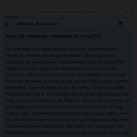
• donderdag 11 september 2025 @ 00:02 • 1
Moderator
Rellende_Rotscholier
Robbertje matten met de wouten
Etapa 18: Valladolid - Valladolid, 27,2 km (ITT)
Het blijft toch een merkwaardige sport hè, dat wielrennen?
Terwijl de renners met elkaar afspraken dat ze bij nieuwe
protesten de koers zouden neutraliseren bleef het op dat vlak
rustig, maar toen gingen de weergoden zich er weer mee
bemoeien. Het waaide heel hard op de Morredero en dus was
het maar de vraag of we op de top van die klim zouden kunnen
aankomen. Geen normale dag in de Vuelta, zoveel is duidelijk.
Buiten beeld reed er in het begin van de rit een grote kopgroep
weg, met daarin klimmers als Tiberi en Tejada. Zij droomden van
de ritzege op de Morredero, maar bij Visma dachten ze daar
anders over. Die ploeg besloot hard op kop te gaan rijden, met
Van Baarle en Kelderman op kop kreeg de kopgroep nooit meer
dan twee minuten voorsprong. Alle ballen op Vingegaard, een
tactiek die al een aantal keer niet heeft gewerkt deze Vuelta. Het