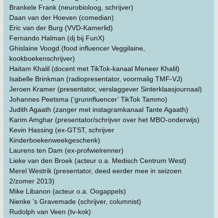
Brankele Frank (neurobioloog, schrijver)
Daan van der Hoeven (comedian)
Eric van der Burg (VVD-Kamerlid)
Fernando Halman (dj bij FunX)
Ghislaine Voogd (food influencer Veggilaine,
kookboekenschrijver)
Haitam Khalil (docent met TikTok-kanaal Meneer Khalil)
Isabelle Brinkman (radiopresentator, voormalig TMF-VJ)
Jeroen Kramer (presentator, verslaggever Sinterklaasjournaal)
Johannes Peetsma (‘grunnfluencer’ TikTok Tammo)
Judith Agaath (zanger met instagramkanaal Tante Agaath)
Karim Amghar (presentator/schrijver over het MBO-onderwijs)
Kevin Hassing (ex-GTST, schrijver
Kinderboekenweekgeschenk)
Laurens ten Dam (ex-profwielrenner)
Lieke van den Broek (acteur o.a. Medisch Centrum West)
Merel Westrik (presentator, deed eerder mee in seizoen
2/zomer 2013)
Mike Libanon (acteur o.a. Oogappels)
Nienke ’s Gravemade (schrijver, columnist)
Rudolph van Veen (tv-kok)