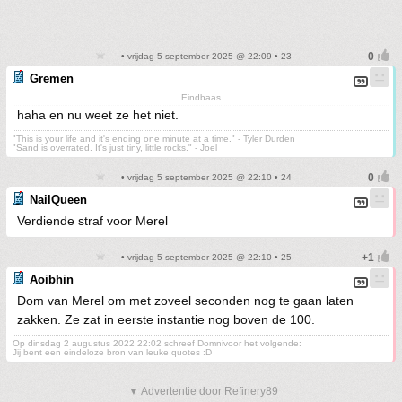
• vrijdag 5 september 2025 @ 22:09 • 23
Gremen
Eindbaas
haha en nu weet ze het niet.
"This is your life and it's ending one minute at a time." - Tyler Durden
"Sand is overrated. It's just tiny, little rocks." - Joel
• vrijdag 5 september 2025 @ 22:10 • 24
NailQueen
Verdiende straf voor Merel
• vrijdag 5 september 2025 @ 22:10 • 25
Aoibhin
Dom van Merel om met zoveel seconden nog te gaan laten
zakken. Ze zat in eerste instantie nog boven de 100.
Op dinsdag 2 augustus 2022 22:02 schreef Domnivoor het volgende:
Jij bent een eindeloze bron van leuke quotes :D
▼ Advertentie door Refinery89