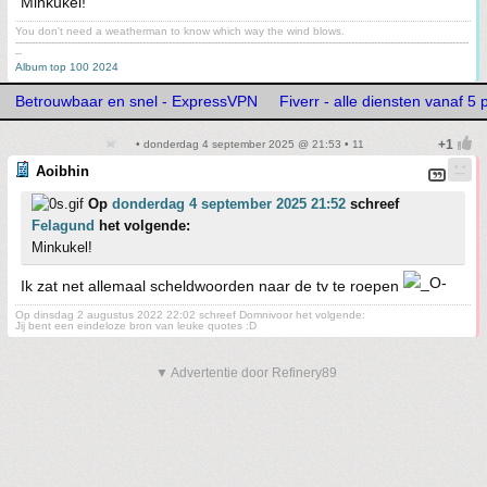
Minkukel!
You don't need a weatherman to know which way the wind blows.
-------------------------------------------------------------------------------------------------------------------------------------------
--
Album top 100 2024
Betrouwbaar en snel - ExpressVPN
Fiverr - alle diensten vanaf 5 
• donderdag 4 september 2025 @ 21:53 • 11
Aoibhin
Op
donderdag 4 september 2025 21:52
schreef
Felagund
het volgende:
Minkukel!
Ik zat net allemaal scheldwoorden naar de tv te roepen
Op dinsdag 2 augustus 2022 22:02 schreef Domnivoor het volgende:
Jij bent een eindeloze bron van leuke quotes :D
▼ Advertentie door Refinery89