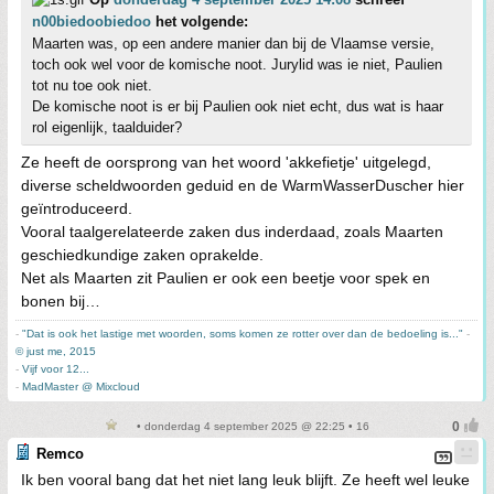
n00biedoobiedoo
het volgende:
Maarten was, op een andere manier dan bij de Vlaamse versie,
toch ook wel voor de komische noot. Jurylid was ie niet, Paulien
tot nu toe ook niet.
De komische noot is er bij Paulien ook niet echt, dus wat is haar
rol eigenlijk, taalduider?
Ze heeft de oorsprong van het woord 'akkefietje' uitgelegd,
diverse scheldwoorden geduid en de WarmWasserDuscher hier
geïntroduceerd.
Vooral taalgerelateerde zaken dus inderdaad, zoals Maarten
geschiedkundige zaken oprakelde.
Net als Maarten zit Paulien er ook een beetje voor spek en
bonen bij…
-
"Dat is ook het lastige met woorden, soms komen ze rotter over dan de bedoeling is..."
-
© just me, 2015
-
Vijf voor 12...
-
MadMaster @ Mixcloud
• donderdag 4 september 2025 @ 22:25 • 16
Remco
Ik ben vooral bang dat het niet lang leuk blijft. Ze heeft wel leuke