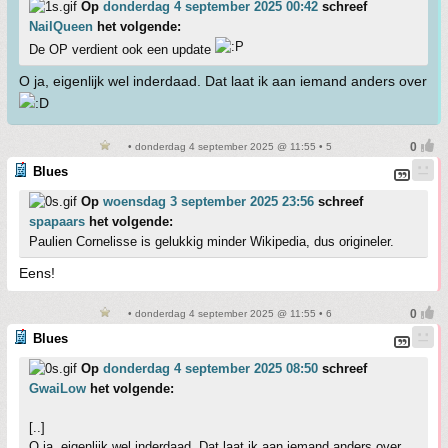
Op
donderdag 4 september 2025 00:42
schreef
NailQueen
het volgende:
De OP verdient ook een update
O ja, eigenlijk wel inderdaad. Dat laat ik aan iemand anders over
• donderdag 4 september 2025 @ 11:55 • 5
Blues
Op
woensdag 3 september 2025 23:56
schreef
spapaars
het volgende:
Paulien Cornelisse is gelukkig minder Wikipedia, dus origineler.
Eens!
• donderdag 4 september 2025 @ 11:55 • 6
Blues
Op
donderdag 4 september 2025 08:50
schreef
GwaiLow
het volgende:
[..]
O ja, eigenlijk wel inderdaad. Dat laat ik aan iemand anders over