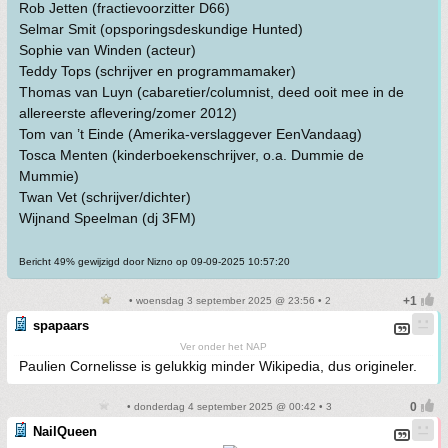
Rob Jetten (fractievoorzitter D66)
Selmar Smit (opsporingsdeskundige Hunted)
Sophie van Winden (acteur)
Teddy Tops (schrijver en programmamaker)
Thomas van Luyn (cabaretier/columnist, deed ooit mee in de
allereerste aflevering/zomer 2012)
Tom van ’t Einde (Amerika-verslaggever EenVandaag)
Tosca Menten (kinderboekenschrijver, o.a. Dummie de
Mummie)
Twan Vet (schrijver/dichter)
Wijnand Speelman (dj 3FM)
Bericht 49% gewijzigd door Nizno op 09-09-2025 10:57:20
• woensdag 3 september 2025 @ 23:56 • 2
spapaars
Ver onder het NAP
Paulien Cornelisse is gelukkig minder Wikipedia, dus origineler.
• donderdag 4 september 2025 @ 00:42 • 3
NailQueen