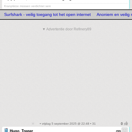
Kranplätze müssen verdichtet sein
Surfshark - veilig toegang tot het open internet
Anoniem en veilig
▼ Advertentie door Refinery89
• vrijdag 5 september 2025 @ 22:48 • 31
Hugo_Treger