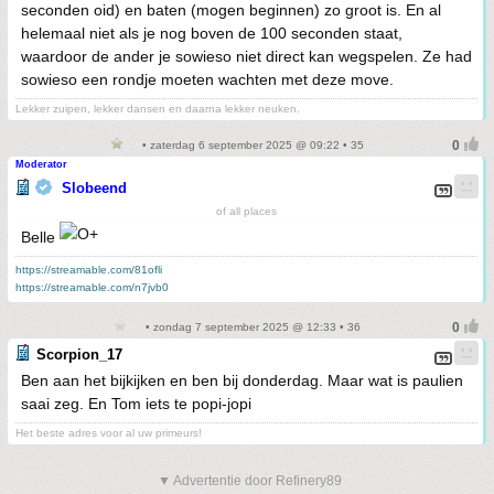
seconden oid) en baten (mogen beginnen) zo groot is. En al
helemaal niet als je nog boven de 100 seconden staat,
waardoor de ander je sowieso niet direct kan wegspelen. Ze had
sowieso een rondje moeten wachten met deze move.
Lekker zuipen, lekker dansen en daarna lekker neuken.
• zaterdag 6 september 2025 @ 09:22 • 35
Moderator
Slobeend
of all places
Belle
https://streamable.com/81ofli
https://streamable.com/n7jvb0
• zondag 7 september 2025 @ 12:33 • 36
Scorpion_17
Ben aan het bijkijken en ben bij donderdag. Maar wat is paulien
saai zeg. En Tom iets te popi-jopi
Het beste adres voor al uw primeurs!
▼ Advertentie door Refinery89