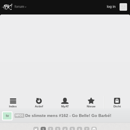
forum
log in
Index
Actief
MyAT
Nieuw
Dicht
De slimste mens #162 - Go Belle! Go Barbé!
tv
NPO1
1
2
3
4
5
6
7