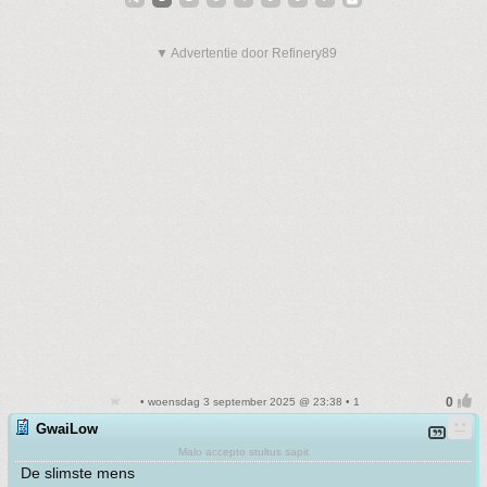
▼ Advertentie door Refinery89
• woensdag 3 september 2025 @ 23:38 • 1
GwaiLow
Malo accepto stultus sapit
De slimste mens