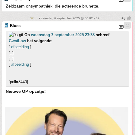
Zeldzaam onsympathiek, die acterende brunette.
• zaterdag 6 september 2025 @ 00:02 • 32
Blues
Op
woensdag 3 september 2025 23:38
schreef
GwaiLow
het volgende:
[
afbeelding
]
[..]
[..]
[
afbeelding
]
[poll=8440]
Nieuwe OP opzetje: