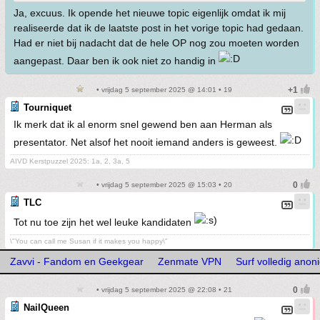
Ja, excuus. Ik opende het nieuwe topic eigenlijk omdat ik mij
realiseerde dat ik de laatste post in het vorige topic had gedaan.
Had er niet bij nadacht dat de hele OP nog zou moeten worden
aangepast. Daar ben ik ook niet zo handig in
• vrijdag 5 september 2025 @ 14:01 • 19
Tourniquet
Ik merk dat ik al enorm snel gewend ben aan Herman als
presentator. Net alsof het nooit iemand anders is geweest.
AIVD Kerstpuzzel 2025: 1a, 2, 3a, 5
• vrijdag 5 september 2025 @ 15:03 • 20
TLC
Tot nu toe zijn het wel leuke kandidaten
\"You can call me Susan if it makes you happy\"
Zavvi - Fandom en Geekgear
Zenmate VPN
Surf volledig ano
• vrijdag 5 september 2025 @ 22:08 • 21
NailQueen