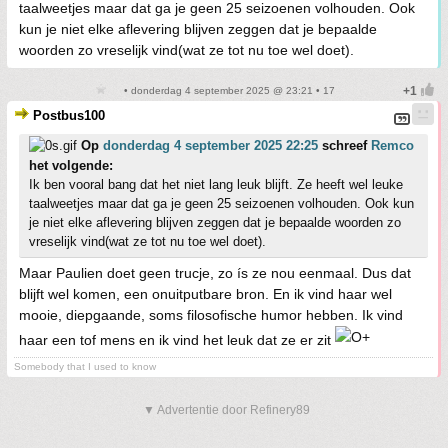
taalweetjes maar dat ga je geen 25 seizoenen volhouden. Ook
kun je niet elke aflevering blijven zeggen dat je bepaalde
woorden zo vreselijk vind(wat ze tot nu toe wel doet).
• donderdag 4 september 2025 @ 23:21 • 17
Postbus100
Op
donderdag 4 september 2025 22:25
schreef
Remco
het volgende:
Ik ben vooral bang dat het niet lang leuk blijft. Ze heeft wel leuke
taalweetjes maar dat ga je geen 25 seizoenen volhouden. Ook kun
je niet elke aflevering blijven zeggen dat je bepaalde woorden zo
vreselijk vind(wat ze tot nu toe wel doet).
Maar Paulien doet geen trucje, zo ís ze nou eenmaal. Dus dat
blijft wel komen, een onuitputbare bron. En ik vind haar wel
mooie, diepgaande, soms filosofische humor hebben. Ik vind
haar een tof mens en ik vind het leuk dat ze er zit
Somebody that I used to know
▼ Advertentie door Refinery89