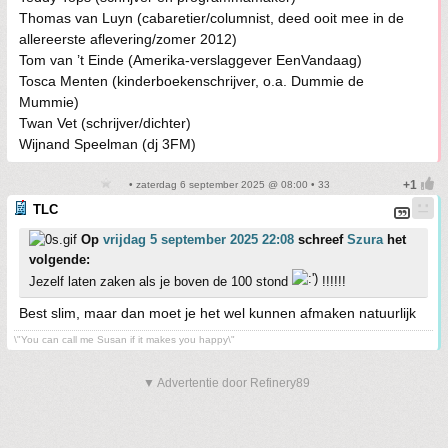
Thomas van Luyn (cabaretier/columnist, deed ooit mee in de
allereerste aflevering/zomer 2012)
Tom van ’t Einde (Amerika-verslaggever EenVandaag)
Tosca Menten (kinderboekenschrijver, o.a. Dummie de
Mummie)
Twan Vet (schrijver/dichter)
Wijnand Speelman (dj 3FM)
• zaterdag 6 september 2025 @ 08:00 • 33
TLC
Op
vrijdag 5 september 2025 22:08
schreef
Szura
het
volgende:
Jezelf laten zaken als je boven de 100 stond
!!!!!!
Best slim, maar dan moet je het wel kunnen afmaken natuurlijk
\"You can call me Susan if it makes you happy\"
▼ Advertentie door Refinery89