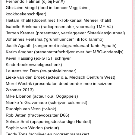
Fernando Halman (dj bij FunX)
Ghislaine Voogd (food influencer Veggilaine,
kookboekenschrijver)
Haitam Khalil (docent met TikTok-kanaal Meneer Khalil)
Isabelle Brinkman (radiopresentator, voormalig TMF-VJ)
Jeroen Kramer (presentator, verslaggever Sinterklaasjournaal)
Johannes Peetsma (‘grunnfluencer’ TikTok Tammo)
Judith Agaath (zanger met instagramkanaal Tante Agaath)
Karim Amghar (presentator/schrijver over het MBO-onderwijs)
Kevin Hassing (ex-GTST, schrijver
Kinderboekenweekgeschenk)
Laurens ten Dam (ex-profwielrenner)
Lieke van den Broek (acteur o.a. Medisch Centrum West)
Merel Westrik (presentator, deed eerder mee in seizoen
2/zomer 2013)
Mike Libanon (acteur o.a. Oogappels)
Nienke ’s Gravemade (schrijver, columnist)
Rudolph van Veen (tv-kok)
Rob Jetten (fractievoorzitter D66)
Selmar Smit (opsporingsdeskundige Hunted)
Sophie van Winden (acteur)
Teddy Tops (schrijver en programmamaker)