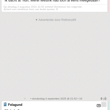
Ik dacht al: huh, Merel Westrik had toch al eens meegedaan?
Op dinsdag 2 augustus 2022 22:02 schreef Domnivoor het volgende:
Jij bent een eindeloze bron van leuke quotes :D
▼ Advertentie door Refinery89
• donderdag 4 september 2025 @ 21:52 • 10
Felagund