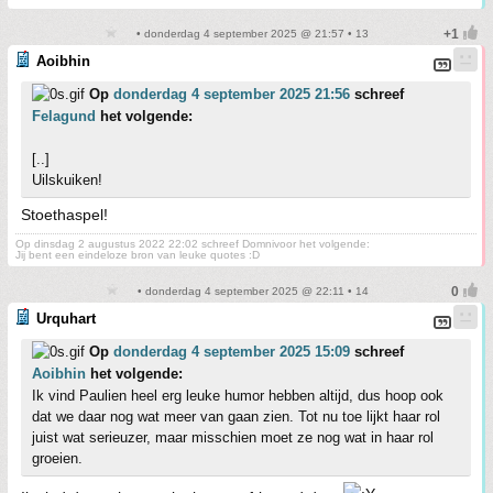
• donderdag 4 september 2025 @ 21:57 • 13
Aoibhin
Op
donderdag 4 september 2025 21:56
schreef
Felagund
het volgende:
[..]
Uilskuiken!
Stoethaspel!
Op dinsdag 2 augustus 2022 22:02 schreef Domnivoor het volgende:
Jij bent een eindeloze bron van leuke quotes :D
• donderdag 4 september 2025 @ 22:11 • 14
Urquhart
Op
donderdag 4 september 2025 15:09
schreef
Aoibhin
het volgende:
Ik vind Paulien heel erg leuke humor hebben altijd, dus hoop ook
dat we daar nog wat meer van gaan zien. Tot nu toe lijkt haar rol
juist wat serieuzer, maar misschien moet ze nog wat in haar rol
groeien.