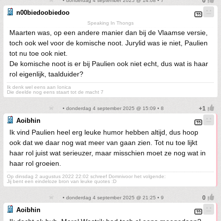
• donderdag 4 september 2025 @ 14:08 • 7
n00biedoobiedoo
Speaking In Thongs
Maarten was, op een andere manier dan bij de Vlaamse versie,
toch ook wel voor de komische noot. Jurylid was ie niet, Paulien
tot nu toe ook niet.
De komische noot is er bij Paulien ook niet echt, dus wat is haar
rol eigenlijk, taalduider?
Ik denk wel eens aan Ionica
Die deelde nog eens staart tot de macht 7
• donderdag 4 september 2025 @ 15:09 • 8
Aoibhin
Ik vind Paulien heel erg leuke humor hebben altijd, dus hoop
ook dat we daar nog wat meer van gaan zien. Tot nu toe lijkt
haar rol juist wat serieuzer, maar misschien moet ze nog wat in
haar rol groeien.
Op dinsdag 2 augustus 2022 22:02 schreef Domnivoor het volgende:
Jij bent een eindeloze bron van leuke quotes :D
• donderdag 4 september 2025 @ 21:25 • 9
Aoibhin