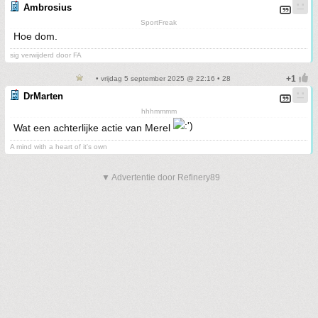
Ambrosius
SportFreak
Hoe dom.
sig verwijderd door FA
• vrijdag 5 september 2025 @ 22:16 • 28
DrMarten
hhhmmmm
Wat een achterlijke actie van Merel
A mind with a heart of it's own
▼ Advertentie door Refinery89