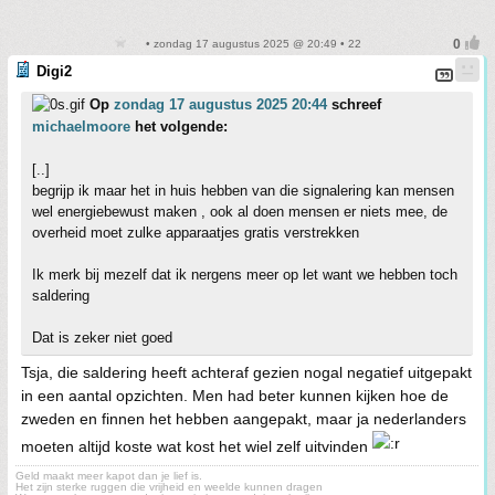
• zondag 17 augustus 2025 @ 20:49 • 22
Digi2
Op
zondag 17 augustus 2025 20:44
schreef
michaelmoore
het volgende:
[..]
begrijp ik maar het in huis hebben van die signalering kan mensen
wel energiebewust maken , ook al doen mensen er niets mee, de
overheid moet zulke apparaatjes gratis verstrekken
Ik merk bij mezelf dat ik nergens meer op let want we hebben toch
saldering
Dat is zeker niet goed
Tsja, die saldering heeft achteraf gezien nogal negatief uitgepakt
in een aantal opzichten. Men had beter kunnen kijken hoe de
zweden en finnen het hebben aangepakt, maar ja nederlanders
moeten altijd koste wat kost het wiel zelf uitvinden
Geld maakt meer kapot dan je lief is.
Het zijn sterke ruggen die vrijheid en weelde kunnen dragen