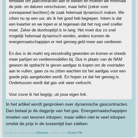
rendabel om jaarcontracten aan te bieden en moeten we minimaal
de piek- en daluren verschuiven, maar liefst (zeker voor
zonnepaneel bezitters) de zaak helemaal dynamisch maken. We
zitten nu op een uur, als ik het goed heb begrepen. Intern is dat
een kwartier en we lopen er al tegenaan dat het nog veel sneller
moet. Zeker de doorlooptijd is te lang. Het moet dus zo snel
mogelijk helemaal dynamisch worden, anders kunnen de
energiemaatschappijen er niet genoeg geld meer aan verdienen.
En dus is de markt erg wisselvallig geworden en komen er steeds
meer partijen en verdienmodellen bij. Dus in plaats van de NAM
gewoon de opdracht te geven aardgas te kopen om de voorraden
aan te vullen, gaan ze nu zitten wachten tot het aardgas voor een
goede prijs aangeboden wordt. En hopen ze dat het genoeg is.
Ondertussen wordt dat gas ook weer verkocht.
Voor zover ik het begrijp, uit jouw eigen link.
In het artikel wordt gesproken over dynamische gascontracten.
Dan betaal je de dagprijs van het gas. Energiemaatschappijen
moeten van tevoren inkopen, maar willen niet te veel inkopen
omdat de prijs in de tussentijd kan zakken.
Bekijk de webcam via
UStream
. Luister naar
Gutter FM