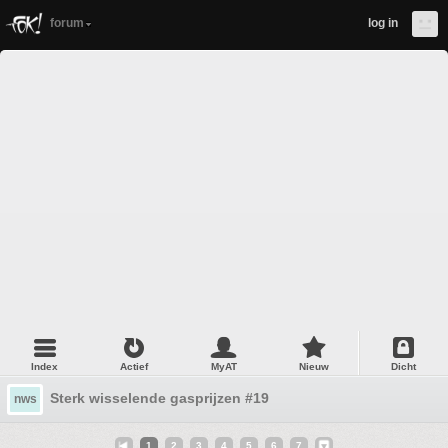
forum
log in
Index
Actief
MyAT
Nieuw
Dicht
Sterk wisselende gasprijzen #19
nws
1
2
3
4
5
6
7