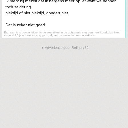
Ik merk bij mezelf dat ik nergens meer op let want we hebben
toch saldering
piektijd of niet piektijd, dondert niet
Dat is zeker niet goed
Er gaat niets boven lekker in de zon zitten in de achtertuin met een heel koud glas bier ,
als je al 75 jaar bent en nog gezond, laat ze maar lachen de sukkels
▼ Advertentie door Refinery89