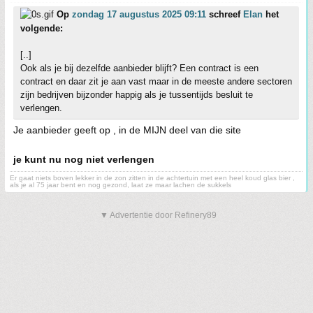
Op
zondag 17 augustus 2025 09:11
schreef
Elan
het
volgende:
[..]
Ook als je bij dezelfde aanbieder blijft? Een contract is een
contract en daar zit je aan vast maar in de meeste andere sectoren
zijn bedrijven bijzonder happig als je tussentijds besluit te
verlengen.
Je aanbieder geeft op , in de MIJN deel van die site
je kunt nu nog niet verlengen
Er gaat niets boven lekker in de zon zitten in de achtertuin met een heel koud glas bier ,
als je al 75 jaar bent en nog gezond, laat ze maar lachen de sukkels
▼ Advertentie door Refinery89