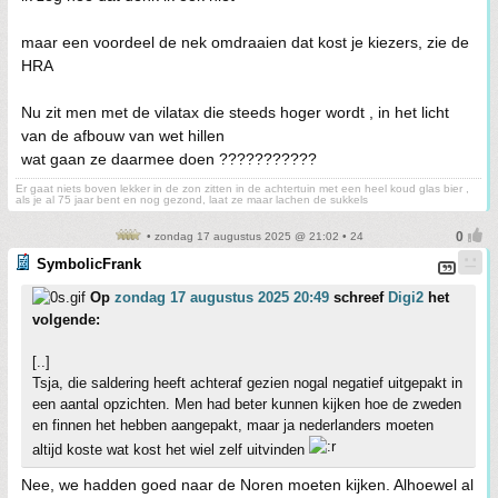
maar een voordeel de nek omdraaien dat kost je kiezers, zie de
HRA
Nu zit men met de vilatax die steeds hoger wordt , in het licht
van de afbouw van wet hillen
wat gaan ze daarmee doen ???????????
Er gaat niets boven lekker in de zon zitten in de achtertuin met een heel koud glas bier ,
als je al 75 jaar bent en nog gezond, laat ze maar lachen de sukkels
• zondag 17 augustus 2025 @ 21:02 • 24
SymbolicFrank
Op
zondag 17 augustus 2025 20:49
schreef
Digi2
het
volgende:
[..]
Tsja, die saldering heeft achteraf gezien nogal negatief uitgepakt in
een aantal opzichten. Men had beter kunnen kijken hoe de zweden
en finnen het hebben aangepakt, maar ja nederlanders moeten
altijd koste wat kost het wiel zelf uitvinden
Nee, we hadden goed naar de Noren moeten kijken. Alhoewel al