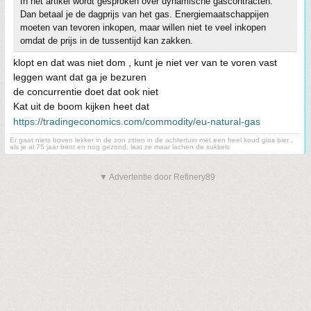
In het artikel wordt gesproken over dynamische gascontracten.
Dan betaal je de dagprijs van het gas. Energiemaatschappijen
moeten van tevoren inkopen, maar willen niet te veel inkopen
omdat de prijs in de tussentijd kan zakken.
klopt en dat was niet dom , kunt je niet ver van te voren vast
leggen want dat ga je bezuren
de concurrentie doet dat ook niet
Kat uit de boom kijken heet dat
https://tradingeconomics.com/commodity/eu-natural-gas
Er gaat niets boven lekker in de zon zitten in de achtertuin met een heel koud glas bier ,
als je al 75 jaar bent en nog gezond, laat ze maar lachen de sukkels
▼ Advertentie door Refinery89