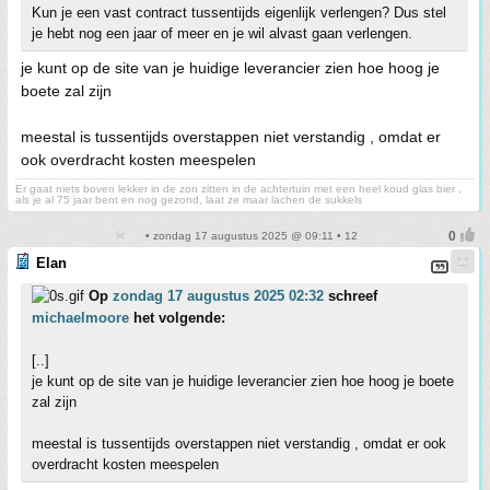
Kun je een vast contract tussentijds eigenlijk verlengen? Dus stel
je hebt nog een jaar of meer en je wil alvast gaan verlengen.
je kunt op de site van je huidige leverancier zien hoe hoog je
boete zal zijn
meestal is tussentijds overstappen niet verstandig , omdat er
ook overdracht kosten meespelen
Er gaat niets boven lekker in de zon zitten in de achtertuin met een heel koud glas bier ,
als je al 75 jaar bent en nog gezond, laat ze maar lachen de sukkels
• zondag 17 augustus 2025 @ 09:11 • 12
Elan
Op
zondag 17 augustus 2025 02:32
schreef
michaelmoore
het volgende:
[..]
je kunt op de site van je huidige leverancier zien hoe hoog je boete
zal zijn
meestal is tussentijds overstappen niet verstandig , omdat er ook
overdracht kosten meespelen