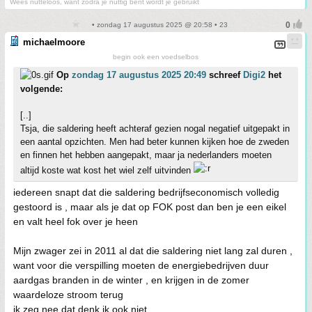
Wees nutteloos, want zodra je nuttig bent wordt je gebruikt
• zondag 17 augustus 2025 @ 20:58 • 23
michaelmoore
begin ook een voedselbos
Op
zondag 17 augustus 2025 20:49
schreef
Digi2
het
volgende:
[..]
Tsja, die saldering heeft achteraf gezien nogal negatief uitgepakt in
een aantal opzichten. Men had beter kunnen kijken hoe de zweden
en finnen het hebben aangepakt, maar ja nederlanders moeten
altijd koste wat kost het wiel zelf uitvinden
iedereen snapt dat die saldering bedrijfseconomisch volledig
gestoord is , maar als je dat op FOK post dan ben je een eikel
en valt heel fok over je heen
Mijn zwager zei in 2011 al dat die saldering niet lang zal duren ,
want voor die verspilling moeten de energiebedrijven duur
aardgas branden in de winter , en krijgen in de zomer
waardeloze stroom terug
ik zeg nee dat denk ik ook niet