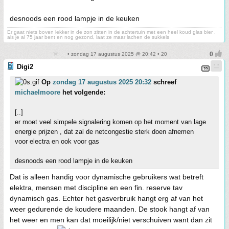
desnoods een rood lampje in de keuken
Er gaat niets boven lekker in de zon zitten in de achtertuin met een heel koud glas bier ,
als je al 75 jaar bent en nog gezond, laat ze maar lachen de sukkels
• zondag 17 augustus 2025 @ 20:42 • 20
Digi2
Op
zondag 17 augustus 2025 20:32
schreef
michaelmoore
het volgende:
[..]
er moet veel simpele signalering komen op het moment van lage
energie prijzen , dat zal de netcongestie sterk doen afnemen
voor electra en ook voor gas
desnoods een rood lampje in de keuken
Dat is alleen handig voor dynamische gebruikers wat betreft
elektra, mensen met discipline en een fin. reserve tav
dynamisch gas. Echter het gasverbruik hangt erg af van het
weer gedurende de koudere maanden. De stook hangt af van
het weer en men kan dat moeilijk/niet verschuiven want dan zit