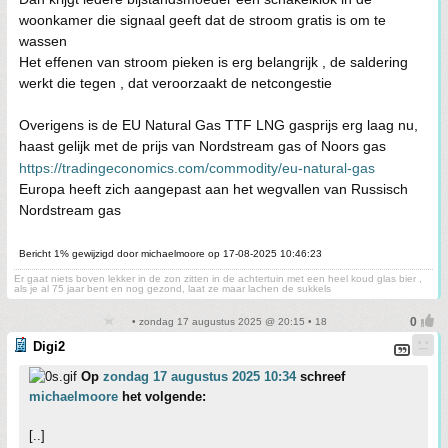
woonkamer die signaal geeft dat de stroom gratis is om te
wassen
Het effenen van stroom pieken is erg belangrijk , de saldering
werkt die tegen , dat veroorzaakt de netcongestie
Overigens is de EU Natural Gas TTF LNG gasprijs erg laag nu,
haast gelijk met de prijs van Nordstream gas of Noors gas
https://tradingeconomics.com/commodity/eu-natural-gas
Europa heeft zich aangepast aan het wegvallen van Russisch
Nordstream gas
Bericht 1% gewijzigd door michaelmoore op 17-08-2025 10:46:23
Er gaat niets boven lekker in de zon zitten in de achtertuin met een heel koud glas bier ,
als je al 75 jaar bent en nog gezond, laat ze maar lachen de sukkels
• zondag 17 augustus 2025 @ 20:15 • 18
Digi2
Op
zondag 17 augustus 2025 10:34
schreef
michaelmoore
het volgende:
[..]