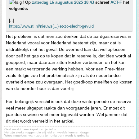
Op
zaterdag 16 augustus 2025 18:43
schreef
ACT-F
het
volgende:
[..]
https://www.rtl.nl/nieuws(...)iet-zo-slecht-gevuld
Het probleem is dat men zou denken dat de aardgasreserves in
Nederland vooral voor Nederland bestemt zijn, maar dat is
uitdrukkelijk niet het geval. De overheid kan dat wel oplossen
door zelf het gas op te kopen dat in reserve is, dat idee wordt al
geopperd, maar daaraan zitten kosten verbonden en het kan
een markt verstorende werking hebben. Voor een Free-rider
zoals Belgie zou het problematisch zijn als de nederlandse
overheid ertoe zou overgaan. Het goedkoop meeliften op kosten
van de noorder buur is dan voorbij.
Een belangrijk verschil is ook dat deze winterperiode de reserve
veel meer uitgeput raakte dan voorgaande jaren. Er moet dit
jaar dus sowieso veel meer bijgevuld worden. Wel jammer dat
dit niet wordt vermeld in het artikel.
Geld maakt meer kapot dan je lief is.
Het zijn sterke ruggen die vrijheid en weelde kunnen dragen
Wees nutteloos, want zodra je nuttig bent wordt je gebruikt