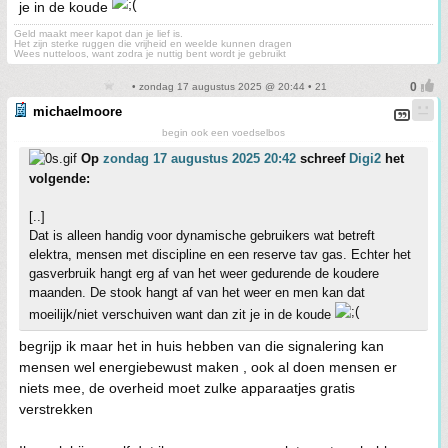
je in de koude
Geld maakt meer kapot dan je lief is.
Het zijn sterke ruggen die vrijheid en weelde kunnen dragen
Wees nutteloos, want zodra je nuttig bent wordt je gebruikt
• zondag 17 augustus 2025 @ 20:44 • 21
michaelmoore
begin ook een voedselbos
Op
zondag 17 augustus 2025 20:42
schreef
Digi2
het
volgende:
[..]
Dat is alleen handig voor dynamische gebruikers wat betreft
elektra, mensen met discipline en een reserve tav gas. Echter het
gasverbruik hangt erg af van het weer gedurende de koudere
maanden. De stook hangt af van het weer en men kan dat
moeilijk/niet verschuiven want dan zit je in de koude
begrijp ik maar het in huis hebben van die signalering kan
mensen wel energiebewust maken , ook al doen mensen er
niets mee, de overheid moet zulke apparaatjes gratis
verstrekken