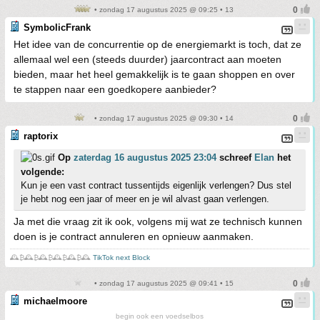
• zondag 17 augustus 2025 @ 09:25 • 13
SymbolicFrank
Het idee van de concurrentie op de energiemarkt is toch, dat ze
allemaal wel een (steeds duurder) jaarcontract aan moeten
bieden, maar het heel gemakkelijk is te gaan shoppen en over
te stappen naar een goedkopere aanbieder?
• zondag 17 augustus 2025 @ 09:30 • 14
raptorix
Op
zaterdag 16 augustus 2025 23:04
schreef
Elan
het
volgende:
Kun je een vast contract tussentijds eigenlijk verlengen? Dus stel
je hebt nog een jaar of meer en je wil alvast gaan verlengen.
Ja met die vraag zit ik ook, volgens mij wat ze technisch kunnen
doen is je contract annuleren en opnieuw aanmaken.
🕰️₿🕰️₿🕰️₿🕰️₿🕰️₿🕰️
TikTok next Block
• zondag 17 augustus 2025 @ 09:41 • 15
michaelmoore
begin ook een voedselbos