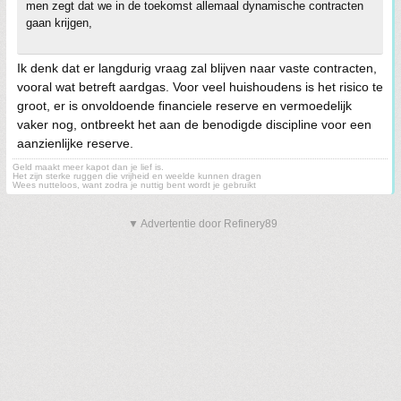
men zegt dat we in de toekomst allemaal dynamische contracten
gaan krijgen,
Ik denk dat er langdurig vraag zal blijven naar vaste contracten,
vooral wat betreft aardgas. Voor veel huishoudens is het risico te
groot, er is onvoldoende financiele reserve en vermoedelijk
vaker nog, ontbreekt het aan de benodigde discipline voor een
aanzienlijke reserve.
Geld maakt meer kapot dan je lief is.
Het zijn sterke ruggen die vrijheid en weelde kunnen dragen
Wees nutteloos, want zodra je nuttig bent wordt je gebruikt
▼ Advertentie door Refinery89