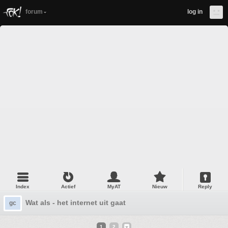
forum
log in
Index
Actief
MyAT
Nieuw
Reply
Wat als - het internet uit gaat
gc
1
2