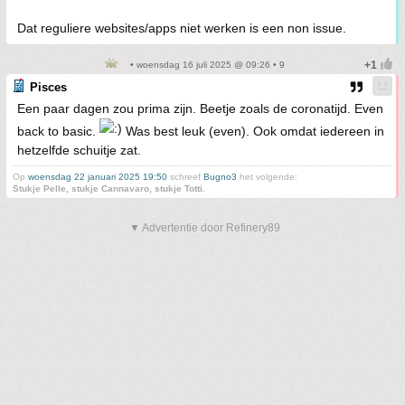
Dat reguliere websites/apps niet werken is een non issue.
• woensdag 16 juli 2025 @ 09:26 • 9
Pisces
Een paar dagen zou prima zijn. Beetje zoals de coronatijd. Even
back to basic.
Was best leuk (even). Ook omdat iedereen in
hetzelfde schuitje zat.
Op
woensdag 22 januari 2025 19:50
schreef
Bugno3
het volgende:
Stukje Pelle, stukje Cannavaro, stukje Totti.
▼ Advertentie door Refinery89