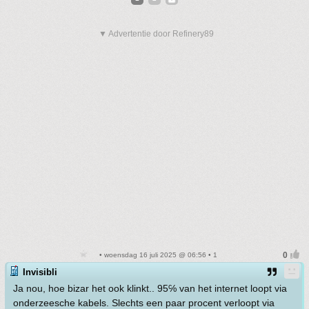
▼ Advertentie door Refinery89
• woensdag 16 juli 2025 @ 06:56 • 1
Invisibli
Ja nou, hoe bizar het ook klinkt.. 95℅ van het internet loopt via
onderzeesche kabels. Slechts een paar procent verloopt via