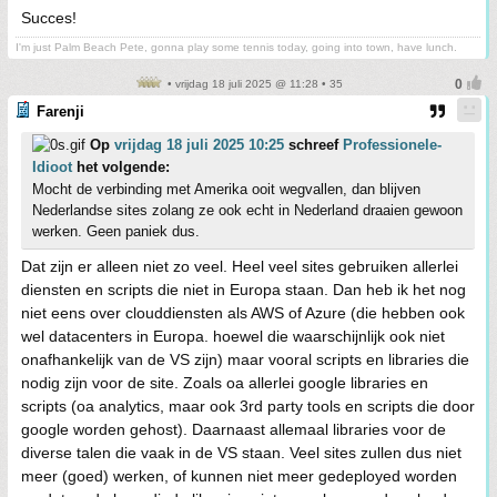
Succes!
I'm just Palm Beach Pete, gonna play some tennis today, going into town, have lunch.
• vrijdag 18 juli 2025 @ 11:28 • 35
Farenji
Op
vrijdag 18 juli 2025 10:25
schreef
Professionele-
Idioot
het volgende:
Mocht de verbinding met Amerika ooit wegvallen, dan blijven
Nederlandse sites zolang ze ook echt in Nederland draaien gewoon
werken. Geen paniek dus.
Dat zijn er alleen niet zo veel. Heel veel sites gebruiken allerlei
diensten en scripts die niet in Europa staan. Dan heb ik het nog
niet eens over clouddiensten als AWS of Azure (die hebben ook
wel datacenters in Europa. hoewel die waarschijnlijk ook niet
onafhankelijk van de VS zijn) maar vooral scripts en libraries die
nodig zijn voor de site. Zoals oa allerlei google libraries en
scripts (oa analytics, maar ook 3rd party tools en scripts die door
google worden gehost). Daarnaast allemaal libraries voor de
diverse talen die vaak in de VS staan. Veel sites zullen dus niet
meer (goed) werken, of kunnen niet meer gedeployed worden