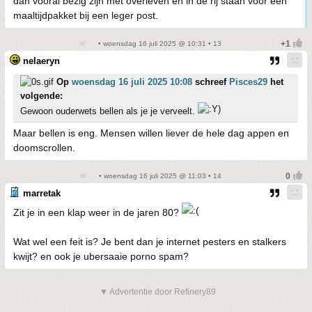
dan vooral bezig zijn met overleven en in de rij staan voor een
maaltijdpakket bij een leger post.
• woensdag 16 juli 2025 @ 10:31 • 13
nelaeryn
Op
woensdag 16 juli 2025 10:08
schreef
Pisces29
het
volgende:
Gewoon ouderwets bellen als je je verveelt.
Maar bellen is eng. Mensen willen liever de hele dag appen en
doomscrollen.
• woensdag 16 juli 2025 @ 11:03 • 14
marretak
Zit je in een klap weer in de jaren 80?
Wat wel een feit is? Je bent dan je internet pesters en stalkers
kwijt? en ook je ubersaaie porno spam?
▼ Advertentie door Refinery89