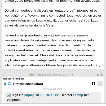
omdat ze de benodigde libraries niet meer kunnen downloaden.
De tijd van gedecentraliseerd en "outage proof" internet ligt echt
wel achter ons, "everything is connected" tegenwoordig en als er
dan een keten uit de ketting uitvalt, gaat er echt heel veel kapot.
Zeker als die keten de hele VS is.
Bekend praktijkvoorbeeld: er was ooit een supersimpele
javascript library die niks meer deed dan een string aanvullen
met een op te geven aantal tekens, aka "left padding". De
ontwikkelaar/beheerder had er geen zin meer in en wiste die
library van het internet. Bleek dat opeens letterlijk miljoenen
applicaties niet meer gedeployed konden worden omdat ze
allemaal ergens afhankelijk bleken te zijn van die simpele library.
• vrijdag 18 juli 2025 @ 12:34 • 36
Redactie Frontpage
Professionele-Idioot
Palm Beach Pete
Op
vrijdag 18 juli 2025 11:28
schreef
Farenji
het
volgende: