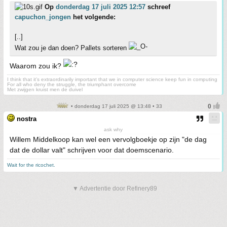
Op
donderdag 17 juli 2025 12:57
schreef
capuchon_jongen
het volgende:
[..]
Wat zou je dan doen? Pallets sorteren
Waarom zou ik?
I think that it’s extraordinarily important that we in computer science keep fun in computing
For all who deny the struggle, the triumphant overcome
Met zwijgen kruist men de duivel
• donderdag 17 juli 2025 @ 13:48 • 33
nostra
ask why
Willem Middelkoop kan wel een vervolgboekje op zijn "de dag
dat de dollar valt" schrijven voor dat doemscenario.
Wait for the ricochet.
▼ Advertentie door Refinery89