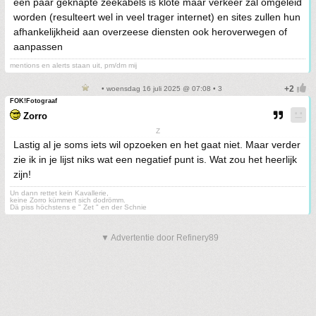
een paar geknapte zeekabels is klote maar verkeer zal omgeleid
worden (resulteert wel in veel trager internet) en sites zullen hun
afhankelijkheid aan overzeese diensten ook heroverwegen of
aanpassen
mentions en alerts staan uit, pm/dm mij
• woensdag 16 juli 2025 @ 07:08 • 3
FOK!Fotograaf
Zorro
Z
Lastig al je soms iets wil opzoeken en het gaat niet. Maar verder
zie ik in je lijst niks wat een negatief punt is. Wat zou het heerlijk
zijn!
Un dann rettet kein Kavallerie,
keine Zorro kümmert sich dodrömm.
Dä piss höchstens e " Zet " en der Schnie
▼ Advertentie door Refinery89