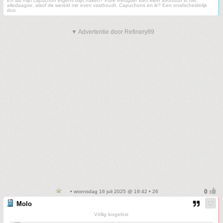
En als mijn capuchon ergens blijft haken? Pure vreugde! Een klein avontuur in het
alledaagse, alsof de wereld me even vasthoudt. Capuchons en ik? Een onafscheidelijk
duo
▼ Advertentie door Refinery89
• woensdag 16 juli 2025 @ 19:42 • 26
Molo
Völlig losgelöst