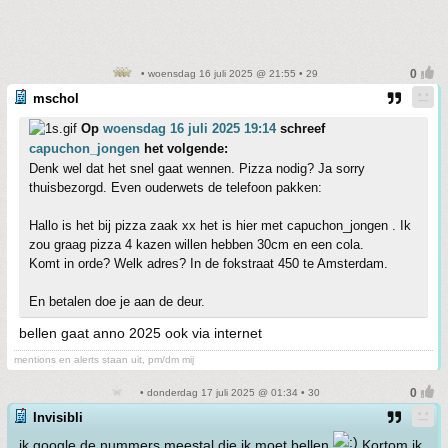
• woensdag 16 juli 2025 @ 21:55 • 29
mschol
Op
woensdag 16 juli 2025 19:14
schreef
capuchon_jongen
het volgende:
Denk wel dat het snel gaat wennen. Pizza nodig? Ja sorry
thuisbezorgd. Even ouderwets de telefoon pakken:
Hallo is het bij pizza zaak xx het is hier met capuchon_jongen . Ik
zou graag pizza 4 kazen willen hebben 30cm en een cola.
Komt in orde? Welk adres? In de fokstraat 450 te Amsterdam.
En betalen doe je aan de deur.
bellen gaat anno 2025 ook via internet
mentions en alerts staan uit, pm/dm mij
• donderdag 17 juli 2025 @ 01:34 • 30
Invisibli
ik google de nummers meestal die ik moet bellen
Kortom ik