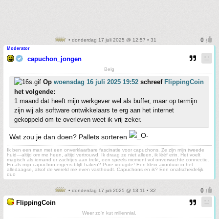
• donderdag 17 juli 2025 @ 12:57 • 31
Moderator
capuchon_jongen
Belg
Op
woensdag 16 juli 2025 19:52
schreef
FlippingCoin
het volgende:
1 maand dat heeft mijn werkgever wel als buffer, maar op termijn
zijn wij als software ontwikkelaars te erg aan het internet
gekoppeld om te overleven weet ik vrij zeker.
Wat zou je dan doen? Pallets sorteren
Ik ben een man met een onverklaarbare fascinatie voor capuchons. Ze zijn mijn tweede
huid—altijd om me heen, altijd vertrouwd. Ik draag ze niet alleen, ik lééf erin. Het voelt
magisch als iemand er zachtjes aan trekt, een speels moment vol onverwachte connectie.
En als mijn capuchon ergens blijft haken? Pure vreugde! Een klein avontuur in het
alledaagse, alsof de wereld me even vasthoudt. Capuchons en ik? Een onafscheidelijk
duo
• donderdag 17 juli 2025 @ 13:11 • 32
FlippingCoin
Weer zo'n kut millennial.