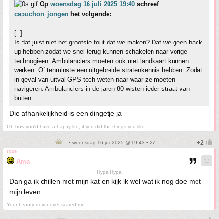
Op
woensdag 16 juli 2025 19:40
schreef
capuchon_jongen
het volgende:
[..]
Is dat juist niet het grootste fout dat we maken? Dat we geen back-
up hebben zodat we snel terug kunnen schakelen naar vorige
technogieën. Ambulanciers moeten ook met landkaart kunnen
werken. Of tenminste een uitgebreide stratenkennis hebben. Zodat
in geval van uitval GPS toch weten naar waar ze moeten
navigeren. Ambulanciers in de jaren 80 wisten ieder straat van
buiten.
Die afhankelijkheid is een dingetje ja
Oh how you'd have a happy life, if you did the things you like
• woensdag 16 juli 2025 @ 19:43 • 27
roze
Ama
Hypa Hypa
Dan ga ik chillen met mijn kat en kijk ik wel wat ik nog doe met
mijn leven.
Your beauty never ever scared me.