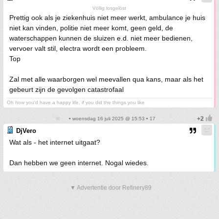
Völlig losgelöst
Prettig ook als je ziekenhuis niet meer werkt, ambulance je huis
niet kan vinden, politie niet meer komt, geen geld, de
waterschappen kunnen de sluizen e.d. niet meer bedienen,
vervoer valt stil, electra wordt een probleem.
Top
Zal met alle waarborgen wel meevallen qua kans, maar als het
gebeurt zijn de gevolgen catastrofaal
Oh how you'd have a happy life, if you did the things you like
• woensdag 16 juli 2025 @ 15:53 • 17
DjVero
Wat als - het internet uitgaat?
Dan hebben we geen internet. Nogal wiedes.
▼ Advertentie door Refinery89