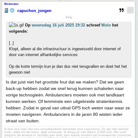
Moderator
capuchon_jongen
Belg
Op
woensdag 16 juli 2025 19:32
schreef
Molo
het
volgende:
[..]
Klopt, alleen al die infrastructuur is ingewisseld door internet of
door van internet afhankelijke services
Op de korte termijn kun je dan dus niet terugvallen en doet het het
gewoon niet
Is dat juist niet het grootste fout dat we maken? Dat we geen
back-up hebben zodat we snel terug kunnen schakelen naar
vorige technogieën. Ambulanciers moeten ook met landkaart
kunnen werken. Of tenminste een uitgebreide stratenkennis
hebben. Zodat in geval van uitval GPS toch weten naar waar ze
moeten navigeren. Ambulanciers in de jaren 80 wisten ieder
straat van buiten.
Ik ben een man met een onverklaarbare fascinatie voor capuchons. Ze zijn mijn tweede
huid—altijd om me heen, altijd vertrouwd. Ik draag ze niet alleen, ik lééf erin. Het voelt
magisch als iemand er zachtjes aan trekt, een speels moment vol onverwachte connectie.