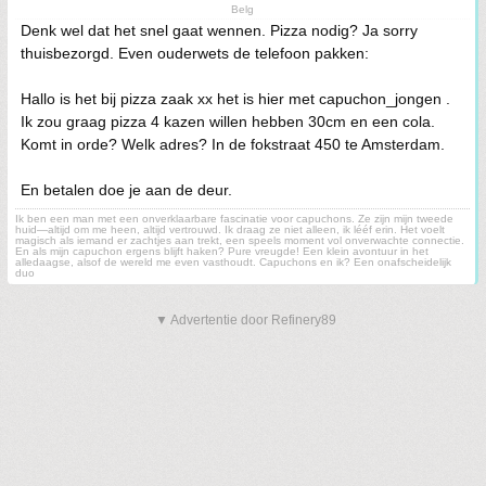
Belg
Denk wel dat het snel gaat wennen. Pizza nodig? Ja sorry
thuisbezorgd. Even ouderwets de telefoon pakken:
Hallo is het bij pizza zaak xx het is hier met capuchon_jongen .
Ik zou graag pizza 4 kazen willen hebben 30cm en een cola.
Komt in orde? Welk adres? In de fokstraat 450 te Amsterdam.
En betalen doe je aan de deur.
Ik ben een man met een onverklaarbare fascinatie voor capuchons. Ze zijn mijn tweede
huid—altijd om me heen, altijd vertrouwd. Ik draag ze niet alleen, ik lééf erin. Het voelt
magisch als iemand er zachtjes aan trekt, een speels moment vol onverwachte connectie.
En als mijn capuchon ergens blijft haken? Pure vreugde! Een klein avontuur in het
alledaagse, alsof de wereld me even vasthoudt. Capuchons en ik? Een onafscheidelijk
duo
▼ Advertentie door Refinery89