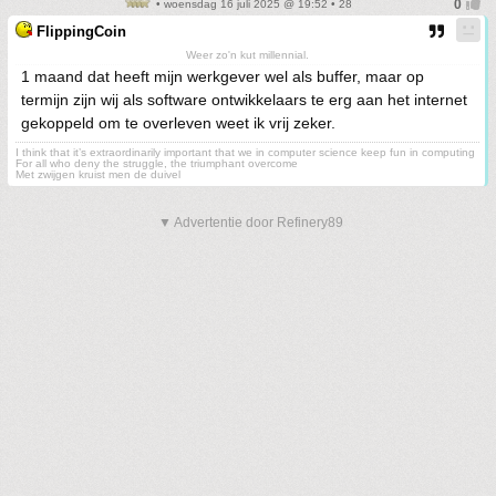
• woensdag 16 juli 2025 @ 19:52 • 28
FlippingCoin
Weer zo'n kut millennial.
1 maand dat heeft mijn werkgever wel als buffer, maar op
termijn zijn wij als software ontwikkelaars te erg aan het internet
gekoppeld om te overleven weet ik vrij zeker.
I think that it’s extraordinarily important that we in computer science keep fun in computing
For all who deny the struggle, the triumphant overcome
Met zwijgen kruist men de duivel
▼ Advertentie door Refinery89