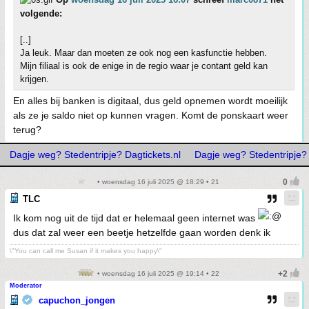
volgende:
[..]
Ja leuk. Maar dan moeten ze ook nog een kasfunctie hebben.
Mijn filiaal is ook de enige in de regio waar je contant geld kan
krijgen.
En alles bij banken is digitaal, dus geld opnemen wordt moeilijk
als ze je saldo niet op kunnen vragen. Komt de ponskaart weer
terug?
Dagje weg? Stedentripje? Dagtickets.nl
Dagje weg? Stedentripje? 
• woensdag 16 juli 2025 @ 18:29 • 21
TLC
Ik kom nog uit de tijd dat er helemaal geen internet was
dus dat zal weer een beetje hetzelfde gaan worden denk ik
\"You can call me Susan if it makes you happy\"
• woensdag 16 juli 2025 @ 19:14 • 22
Moderator
capuchon_jongen