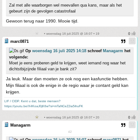
Zal met alle waarborgen wel meevallen qua kans, maar als het
gebeurt zijn de gevolgen catastrofaal
Gewoon terug naar 1990. Mooie tijd.
• woensdag 16 juli 2025 @ 16:07 • 19
marc0871
Op
woensdag 16 juli 2025 14:18
schreef
Managarm
het
volgende:
Moet je eens proberen geld te krijgen, weet iemand nog waar het
dichtstbijzijnde filiaal van je bank zit?
Ja leuk. Maar dan moeten ze ook nog een kasfunctie hebben.
Mijn filiaal is ook de enige in de regio waar je contant geld kan
krijgen.
LIF / CIDP. Kent u dat, beste mensen?
https://youtu.be/X4KoaJ0jK6w?si=mTaNCeZ2ia5ihuFK
• woensdag 16 juli 2025 @ 16:07 • 20
Managarm
42
Op
woensdag 16 juli 2025 16:07
schreef
marc0871
het