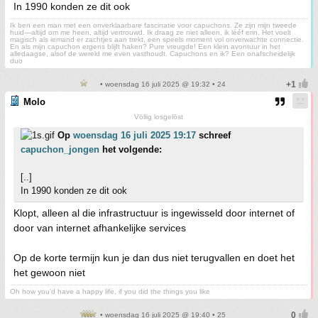
In 1990 konden ze dit ook
Ik ben een man met een onverklaarbare fascinatie voor capuchons. Ze zijn mijn tweede
huid—altijd om me heen, altijd vertrouwd. Ik draag ze niet alleen, ik lééf erin. Het voelt
magisch als iemand er zachtjes aan trekt, een speels moment vol onverwachte connectie.
En als mijn capuchon ergens blijft haken? Pure vreugde! Een klein avontuur in het
alledaagse, alsof de wereld me even vasthoudt. Capuchons en ik? Een onafscheidelijk
duo
• woensdag 16 juli 2025 @ 19:32 • 24
Molo
Völlig losgelöst
Op
woensdag 16 juli 2025 19:17
schreef
capuchon_jongen
het volgende:
[..]
In 1990 konden ze dit ook
Klopt, alleen al die infrastructuur is ingewisseld door internet of
door van internet afhankelijke services
Op de korte termijn kun je dan dus niet terugvallen en doet het
het gewoon niet
Oh how you'd have a happy life, if you did the things you like
• woensdag 16 juli 2025 @ 19:40 • 25