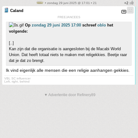
• zondag 29 juni 2025 @ 17:01 • 21
Caland
FREEJANCEES
Op
zondag 29 juni 2025 17:00
schreef
oblo
het
volgende:
[..]
Kan zijn dat die organisatie is aangesloten bij de Macabi World
Union. Dat heeft totaal niets te maken met religekkies. Beetje raar
dat je dat zo brengt.
Ik vind eigenlijk alle mensen die een religie aanhangen gekkies.
VBL SC influencer
Left, right, behind
▼ Advertentie door Refinery89