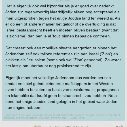
Tacticalized!
Het is eigenlijk ook wel bijzonder als je er goed over nadenkt.
Joden zijn tegenwoordig klaarblijkelijk alleen nog acceptabel als
men uitgesproken tegen het
enige
Joodse land ter wereld is. Als
er op een of andere manier het geloof of de overtuiging is dat
Israël bestaansrecht heeft en moeten blijven bestaan (want dat
is zionisme) dan ben je al 'fout' binnen bepaalde contreien.
Dat creëert ook een moeilijke situatie aangezien er binnen het
Jodendom zelf ook talloze referenties zijn aan Israël ('Zion') en
plekken als Jerusalem (soms ook wel 'Zion' genoemd). Zo wordt
het lastig om überhaupt nog praktiserend te zijn.
Eigenlijk moet het volledige Jodendom dus worden herzien
omdat een stel geïndoctrineerde mafklappers in het Westen
even hebben besloten op basis van desinformatie, propaganda
en Islamofilie dat Israël geen bestaansrecht zou hebben. Nota
bene het enige Joodse land gelegen in het gebied waar Joden
hun origine hebben.
'I moved to Peru and shaved half my head and wrote for Teen Vogue. If I can come back
from the depths of leftism, trust me, anyone can.' - Gina Florio