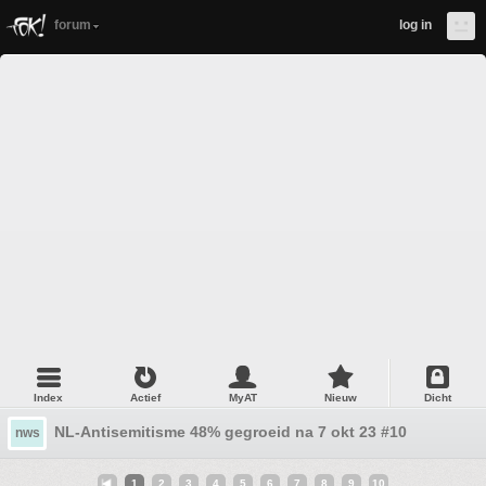
forum
log in
Index
Actief
MyAT
Nieuw
Dicht
NL-Antisemitisme 48% gegroeid na 7 okt 23 #10
nws
1
2
3
4
5
6
7
8
9
10