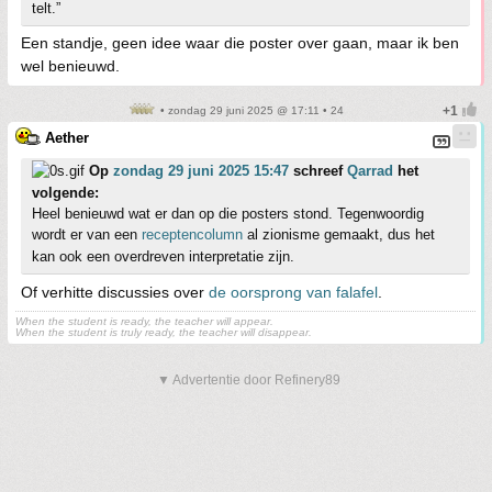
telt.”
Een standje, geen idee waar die poster over gaan, maar ik ben
wel benieuwd.
• zondag 29 juni 2025 @ 17:11 • 24
Aether
Op
zondag 29 juni 2025 15:47
schreef
Qarrad
het
volgende:
Heel benieuwd wat er dan op die posters stond. Tegenwoordig
wordt er van een
receptencolumn
al zionisme gemaakt, dus het
kan ook een overdreven interpretatie zijn.
Of verhitte discussies over
de oorsprong van falafel
.
When the student is ready, the teacher will appear.
When the student is truly ready, the teacher will disappear.
▼ Advertentie door Refinery89