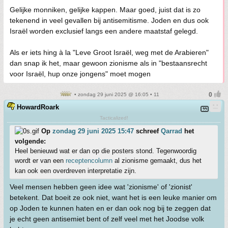
Gelijke monniken, gelijke kappen. Maar goed, juist dat is zo
tekenend in veel gevallen bij antisemitisme. Joden en dus ook
Israël worden exclusief langs een andere maatstaf gelegd.
Als er iets hing à la "Leve Groot Israël, weg met de Arabieren"
dan snap ik het, maar gewoon zionisme als in "bestaansrecht
voor Israël, hup onze jongens" moet mogen
• zondag 29 juni 2025 @ 16:05 • 11
HowardRoark
Tacticalized!
Op
zondag 29 juni 2025 15:47
schreef
Qarrad
het
volgende:
Heel benieuwd wat er dan op die posters stond. Tegenwoordig
wordt er van een
receptencolumn
al zionisme gemaakt, dus het
kan ook een overdreven interpretatie zijn.
Veel mensen hebben geen idee wat 'zionisme' of 'zionist'
betekent. Dat boeit ze ook niet, want het is een leuke manier om
op Joden te kunnen haten en er dan ook nog bij te zeggen dat
je echt geen antisemiet bent of zelf veel met het Joodse volk