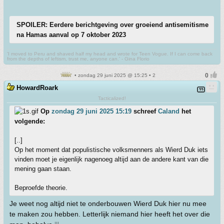
SPOILER: Eerdere berichtgeving over groeiend antisemitisme
na Hamas aanval op 7 oktober 2023
'I moved to Peru and shaved half my head and wrote for Teen Vogue. If I can come back
from the depths of leftism, trust me, anyone can.' - Gina Florio
• zondag 29 juni 2025 @ 15:25 • 2
HowardRoark
Tacticalized!
Op
zondag 29 juni 2025 15:19
schreef
Caland
het
volgende:
[..]
Op het moment dat populistische volksmenners als Wierd Duk iets
vinden moet je eigenlijk nagenoeg altijd aan de andere kant van die
mening gaan staan.
Beproefde theorie.
Je weet nog altijd niet te onderbouwen Wierd Duk hier nu mee
te maken zou hebben. Letterlijk niemand hier heeft het over die