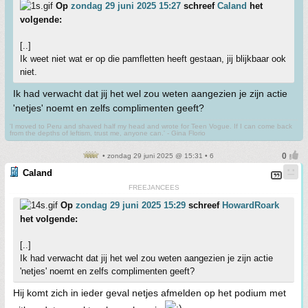
Op
zondag 29 juni 2025 15:27
schreef
Caland
het
volgende:
[..]
Ik weet niet wat er op die pamfletten heeft gestaan, jij blijkbaar ook
niet.
Ik had verwacht dat jij het wel zou weten aangezien je zijn actie
'netjes' noemt en zelfs complimenten geeft?
'I moved to Peru and shaved half my head and wrote for Teen Vogue. If I can come back
from the depths of leftism, trust me, anyone can.' - Gina Florio
• zondag 29 juni 2025 @ 15:31 • 6
Caland
FREEJANCEES
Op
zondag 29 juni 2025 15:29
schreef
HowardRoark
het volgende:
[..]
Ik had verwacht dat jij het wel zou weten aangezien je zijn actie
'netjes' noemt en zelfs complimenten geeft?
Hij komt zich in ieder geval netjes afmelden op het podium met