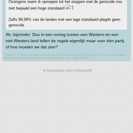
Overigens noem ik oproepen tot het stoppen met de genocide nou
niet bepaald een hoge standaard
Zelfs 99,99% van de landen met een lage standaard plegdn geen
genocide.
Ah, bijzonder. Dus in een oorlog tussen een Westers en een
niet-Westers land tellen de regels eigenlijk maar voor één partij
of hoe moeten we dat zien?
'I moved to Peru and shaved half my head and wrote for Teen Vogue. If I can come back
from the depths of leftism, trust me, anyone can.' - Gina Florio
▼ Advertentie door Refinery89