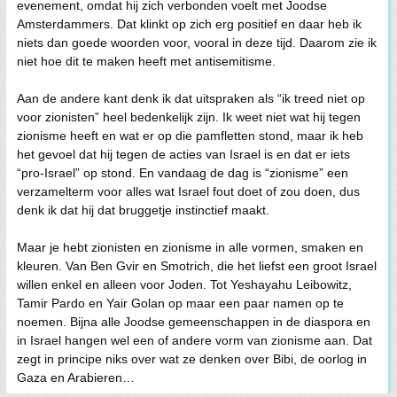
evenement, omdat hij zich verbonden voelt met Joodse
Amsterdammers. Dat klinkt op zich erg positief en daar heb ik
niets dan goede woorden voor, vooral in deze tijd. Daarom zie ik
niet hoe dit te maken heeft met antisemitisme.
Aan de andere kant denk ik dat uitspraken als “ik treed niet op
voor zionisten” heel bedenkelijk zijn. Ik weet niet wat hij tegen
zionisme heeft en wat er op die pamfletten stond, maar ik heb
het gevoel dat hij tegen de acties van Israel is en dat er iets
“pro-Israel” op stond. En vandaag de dag is “zionisme” een
verzamelterm voor alles wat Israel fout doet of zou doen, dus
denk ik dat hij dat bruggetje instinctief maakt.
Maar je hebt zionisten en zionisme in alle vormen, smaken en
kleuren. Van Ben Gvir en Smotrich, die het liefst een groot Israel
willen enkel en alleen voor Joden. Tot Yeshayahu Leibowitz,
Tamir Pardo en Yair Golan op maar een paar namen op te
noemen. Bijna alle Joodse gemeenschappen in de diaspora en
in Israel hangen wel een of andere vorm van zionisme aan. Dat
zegt in principe niks over wat ze denken over Bibi, de oorlog in
Gaza en Arabieren…