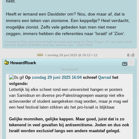
hebt.
Heeft er iemand een Davidster om? Nou, doe maar af, dat is
immers een teken van zionisme. Een keppeltje? Heel verdacht,
mogelijke zionist. Zelfs vele gebeden kan men niet meer
zeggen, immers hebben die referenties naar 'Israël' of 'Zion'.
'I moved to Peru and shaved half my head and wrote for Teen Vogue. If I can come back
from the depths of leftism, trust me, anyone can.' - Gina Florio
• zondag 29 juni 2025 @ 16:12 • 12
HowardRoark
Tacticalized!
Op
zondag 29 juni 2025 16:04
schreef
Qarrad
het
volgende:
Letterlijk bij elke scheet rond een universiteit hangen er posters
van Samidoun en diverse pro-Palestinagroepen waarop niet elke
actievoerder of student aangekeken mag worden, maar je mag wel
een heel festival laten stikken als het pro-Israël is blijkbaar.
Gelijke monniken, gelijke kappen. Maar goed, juist dat is zo
tekenend in veel gevallen bij antisemitisme. Joden en dus ook
Israël worden exclusief langs een andere maatstaf gelegd.