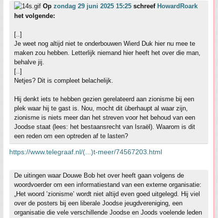
Op
zondag 29 juni 2025 15:25
schreef
HowardRoark
het volgende:
[..]
Je weet nog altijd niet te onderbouwen Wierd Duk hier nu mee te
maken zou hebben. Letterlijk niemand hier heeft het over die man,
behalve jij.
[..]
Netjes? Dit is compleet belachelijk.
Hij denkt iets te hebben gezien gerelateerd aan zionisme bij een
plek waar hij te gast is. Nou, mocht dit überhaupt al waar zijn,
zionisme is niets meer dan het streven voor het behoud van een
Joodse staat (lees: het bestaansrecht van Israël). Waarom is dit
een reden om een optreden af te lasten?
https://www.telegraaf.nl/(...)t-meer/74567203.html
De uitingen waar Douwe Bob het over heeft gaan volgens de
woordvoerder om een informatiestand van een externe organisatie:
„Het woord ’zionisme’ wordt niet altijd even goed uitgelegd. Hij viel
over de posters bij een liberale Joodse jeugdvereniging, een
organisatie die vele verschillende Joodse en Joods voelende leden