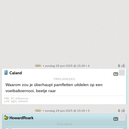
• zondag 29 juni 2025 @ 15:28 • 4
Caland
FREEJANCEES
Waarom zou je überhaupt pamfletten uitdelen op een
voetbaltoernooi, beetje raar
VBL SC influencer
Left, right, behind
• zondag 29 juni 2025 @ 15:29 • 5
HowardRoark
Tacticalized!