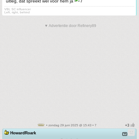
uitleg, dat spreekt wel voor hem ja
VBL SC influencer
Left, right, behind
▼ Advertentie door Refinery89
• zondag 29 juni 2025 @ 15:43 • 7
HowardRoark