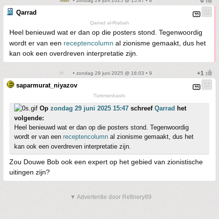
• zondag 29 juni 2025 @ 15:47 • 8
Qarrad
Qarrad al-Rrabah
Heel benieuwd wat er dan op die posters stond. Tegenwoordig
wordt er van een
receptencolumn
al zionisme gemaakt, dus het
kan ook een overdreven interpretatie zijn.
• zondag 29 juni 2025 @ 16:03 • 9
saparmurat_niyazov
Türkmenbashi
Op
zondag 29 juni 2025 15:47
schreef
Qarrad
het
volgende:
Heel benieuwd wat er dan op die posters stond. Tegenwoordig
wordt er van een
receptencolumn
al zionisme gemaakt, dus het
kan ook een overdreven interpretatie zijn.
Zou Douwe Bob ook een expert op het gebied van zionistische
uitingen zijn?
▼ Advertentie door Refinery89