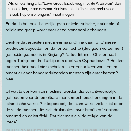
Als er iets hing à la "Leve Groot Israël, weg met de Arabieren" dan
snap ik het, maar gewoon zionisme als in "bestaansrecht voor
Israël, hup onze jongens" moet mogen
En dat is het ook. Letterlijk geen enkele etnische, nationale of
religieuze groep wordt voor deze standaard gehouden.
Denk je dat artiesten niet meer naar China gaan of Chinese
producten boycotten omdat er een echte (dus geen verzonnen)
genocide gaande is in Xinjiang? Natuurlijk niet. Of is er haat
tegen Turkije omdat Turkije een deel van Cyprus bezet? Het kan
mensen helemaal niets schelen. Is er een afkeer van Jemen
omdat er daar honderdduizenden mensen zijn omgekomen?
Nee.
Of wat te denken van moslims, worden die verantwoordelijk
gehouden voor de ontelbare mensenrechtenschendingen in de
Islamtische wereld? Integendeel, de Islam wordt zelfs juist door
dezelfde mensen die zich drukmaken over Israël en 'zionisme'
omarmd en geknuffeld. Dat ziet men als 'de religie van de
vrede'.
'I moved to Peru and shaved half my head and wrote for Teen Vogue. If I can come back