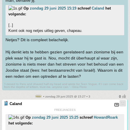
man, behalve jij.
Op
zondag 29 juni 2025 15:19
schreef
Caland
het
volgende:
[..]
Komt ook nog netjes uitleg geven, chapeau.
Netjes? Dit is compleet belachelijk.
Hij denkt iets te hebben gezien gerelateerd aan zionisme bij een
plek waar hij te gast is. Nou, mocht dit überhaupt al waar zijn,
zionisme is niets meer dan het streven voor het behoud van een
Joodse staat (lees: het bestaansrecht van Israël). Waarom is dit
een reden om een optreden af te lasten?
'I moved to Peru and shaved half my head and wrote for Teen Vogue. If I can come back
from the depths of leftism, trust me, anyone can.' - Gina Florio
• zondag 29 juni 2025 @ 15:27 • 3
Caland
FREEJANCEES
Op
zondag 29 juni 2025 15:25
schreef
HowardRoark
het volgende: