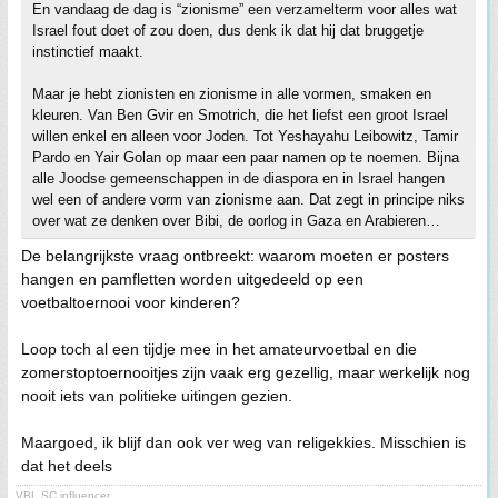
En vandaag de dag is “zionisme” een verzamelterm voor alles wat
Israel fout doet of zou doen, dus denk ik dat hij dat bruggetje
instinctief maakt.
Maar je hebt zionisten en zionisme in alle vormen, smaken en
kleuren. Van Ben Gvir en Smotrich, die het liefst een groot Israel
willen enkel en alleen voor Joden. Tot Yeshayahu Leibowitz, Tamir
Pardo en Yair Golan op maar een paar namen op te noemen. Bijna
alle Joodse gemeenschappen in de diaspora en in Israel hangen
wel een of andere vorm van zionisme aan. Dat zegt in principe niks
over wat ze denken over Bibi, de oorlog in Gaza en Arabieren…
De belangrijkste vraag ontbreekt: waarom moeten er posters
hangen en pamfletten worden uitgedeeld op een
voetbaltoernooi voor kinderen?
Loop toch al een tijdje mee in het amateurvoetbal en die
zomerstoptoernooitjes zijn vaak erg gezellig, maar werkelijk nog
nooit iets van politieke uitingen gezien.
Maargoed, ik blijf dan ook ver weg van religekkies. Misschien is
dat het deels
VBL SC influencer