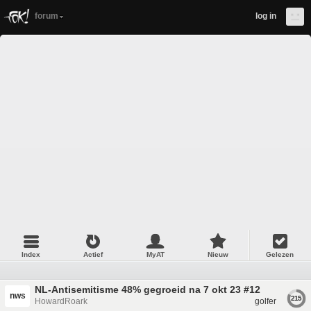
forum
log in
Index
Actief
MyAT
Nieuw
Gelezen
NL-Antisemitisme 48% gegroeid na 7 okt 23 #12
nws
215
HowardRoark
golfer