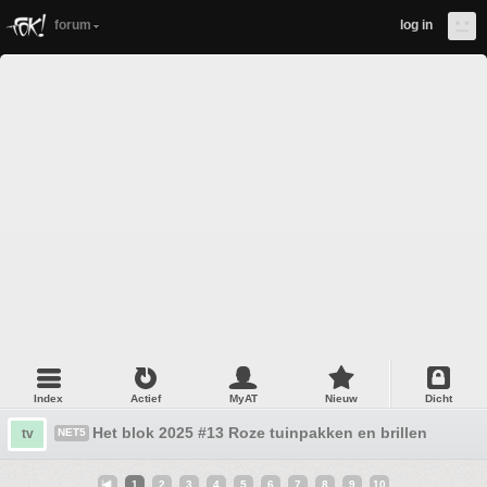
forum
log in
Index
Actief
MyAT
Nieuw
Dicht
Het blok 2025 #13 Roze tuinpakken en brillen
tv
NET5
1
2
3
4
5
6
7
8
9
10