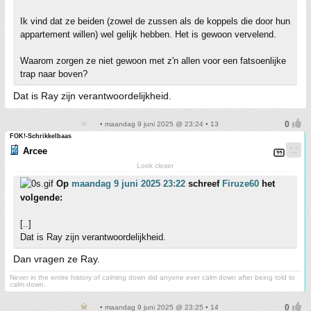
Ik vind dat ze beiden (zowel de zussen als de koppels die door hun
appartement willen) wel gelijk hebben. Het is gewoon vervelend.
Waarom zorgen ze niet gewoon met z'n allen voor een fatsoenlijke
trap naar boven?
Dat is Ray zijn verantwoordelijkheid.
• maandag 9 juni 2025 @ 23:24 • 13
FOK!-Schrikkelbaas
Arcee
Look closer
Op
maandag 9 juni 2025 23:22
schreef
Firuze60
het
volgende:
[..]
Dat is Ray zijn verantwoordelijkheid.
Dan vragen ze Ray.
Never in the entire history of calming down did anyone ever calm down after being told to
calm down.
• maandag 9 juni 2025 @ 23:25 • 14