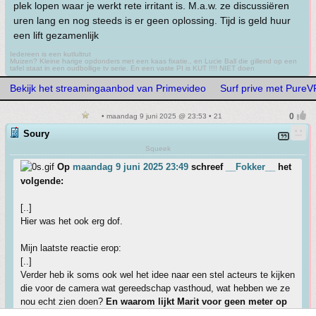
plek lopen waar je werkt rete irritant is. M.a.w. ze discussiëren
uren lang en nog steeds is er geen oplossing. Tijd is geld huur
een lift gezamenlijk
Iedereen is een kutlultrut
Muizen? Kleine harige opdonders met een kaas fixatie., en Lucie Ball die gillend op een
tafel staat in een oudbollige tv serie. En een vaste PI is KUT !!!! NIET doen
Bekijk het streamingaanbod van Primevideo
Surf prive met Pure
• maandag 9 juni 2025 @ 23:53 • 21
Soury
Squeek
Op
maandag 9 juni 2025 23:49
schreef
__Fokker__
het
volgende:
[..]
Hier was het ook erg dof.
Mijn laatste reactie erop:
[..]
Verder heb ik soms ook wel het idee naar een stel acteurs te kijken
die voor de camera wat gereedschap vasthoud, wat hebben we ze
nou echt zien doen?
En waarom lijkt Marit voor geen meter op
Roelie?
En waarom lopen er telkens random mensen in