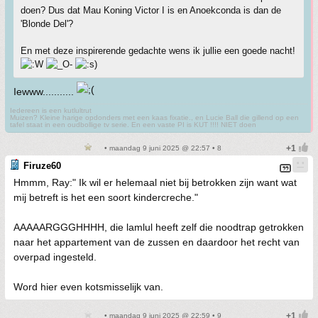
doen? Dus dat Mau Koning Victor I is en Anoekconda is dan de
'Blonde Del'?
En met deze inspirerende gedachte wens ik jullie een goede nacht!
Iewww...........
Iedereen is een kutlultrut
Muizen? Kleine harige opdonders met een kaas fixatie., en Lucie Ball die gillend op een
tafel staat in een oudbollige tv serie. En een vaste PI is KUT !!!! NIET doen
• maandag 9 juni 2025 @ 22:57 • 8
Firuze60
Hmmm, Ray:" Ik wil er helemaal niet bij betrokken zijn want wat
mij betreft is het een soort kindercreche."
AAAAARGGGHHHH, die lamlul heeft zelf die noodtrap getrokken
naar het appartement van de zussen en daardoor het recht van
overpad ingesteld.
Word hier even kotsmisselijk van.
• maandag 9 juni 2025 @ 22:59 • 9