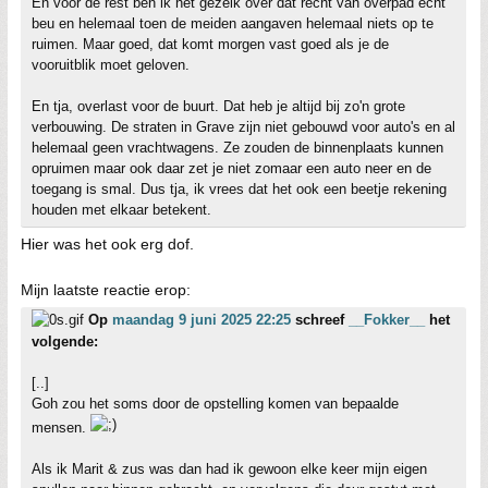
En voor de rest ben ik het gezeik over dat recht van overpad echt
beu en helemaal toen de meiden aangaven helemaal niets op te
ruimen. Maar goed, dat komt morgen vast goed als je de
vooruitblik moet geloven.
En tja, overlast voor de buurt. Dat heb je altijd bij zo'n grote
verbouwing. De straten in Grave zijn niet gebouwd voor auto's en al
helemaal geen vrachtwagens. Ze zouden de binnenplaats kunnen
opruimen maar ook daar zet je niet zomaar een auto neer en de
toegang is smal. Dus tja, ik vrees dat het ook een beetje rekening
houden met elkaar betekent.
Hier was het ook erg dof.
Mijn laatste reactie erop:
Op
maandag 9 juni 2025 22:25
schreef
__Fokker__
het
volgende:
[..]
Goh zou het soms door de opstelling komen van bepaalde
mensen.
Als ik Marit & zus was dan had ik gewoon elke keer mijn eigen