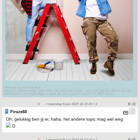
Iedereen is een kutlultrut
Muizen? Kleine harige opdonders met een kaas fixatie., en Lucie Ball die gillend op een
tafel staat in een oudbollige tv serie. En een vaste PI is KUT !!!! NIET doen
• maandag 9 juni 2025 @ 22:45 • 2
Firuze60
Oh, gelukkig ben jij er, haha, het andere topic mag wel weg.
• maandag 9 juni 2025 @ 22:45 • 3