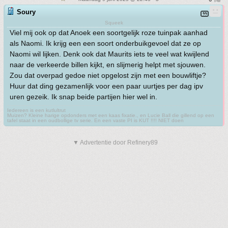
Soury
Squeek
Viel mij ook op dat Anoek een soortgelijk roze tuinpak aanhad
als Naomi. Ik krijg een een soort onderbuikgevoel dat ze op
Naomi wil lijken. Denk ook dat Maurits iets te veel wat kwijlend
naar de verkeerde billen kijkt, en slijmerig helpt met sjouwen.
Zou dat overpad gedoe niet opgelost zijn met een bouwliftje?
Huur dat ding gezamenlijk voor een paar uurtjes per dag ipv
uren gezeik. Ik snap beide partijen hier wel in.
Iedereen is een kutlultrut
Muizen? Kleine harige opdonders met een kaas fixatie., en Lucie Ball die gillend op een
tafel staat in een oudbollige tv serie. En een vaste PI is KUT !!!! NIET doen
▼ Advertentie door Refinery89