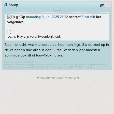
Soury
Squeek
Op
maandag 9 juni 2025 23:22
schreef
Firuze60
het
volgende:
[..]
Dat is Ray zijn verantwoordelijkheid.
Nee niet echt, wat ik al eerde zei huur een liftje. Sla de zooi op in
de kelder en doe alles in een uurtje. Verleden jaar moesten
sommige ook lift of touw/blok huren.
Iedereen is een kutlultrut
Muizen? Kleine harige opdonders met een kaas fixatie., en Lucie Ball die gillend op een
tafel staat in een oudbollige tv serie. En een vaste PI is KUT !!!! NIET doen
▼ Advertentie door Refinery89