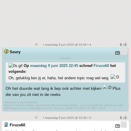
• maandag 9 juni 2025 @ 22:46 • 4
Soury
Squeek
Op
maandag 9 juni 2025 22:45
schreef
Firuze60
het
volgende:
Oh, gelukkig ben jij er, haha, het andere topic mag wel weg.
Oh het duurde wat lang ik liep ook achter met kijken
Plus
die van jou zit niet in de reeks
Iedereen is een kutlultrut
Muizen? Kleine harige opdonders met een kaas fixatie., en Lucie Ball die gillend op een
tafel staat in een oudbollige tv serie. En een vaste PI is KUT !!!! NIET doen
• maandag 9 juni 2025 @ 22:48 • 5
Firuze60