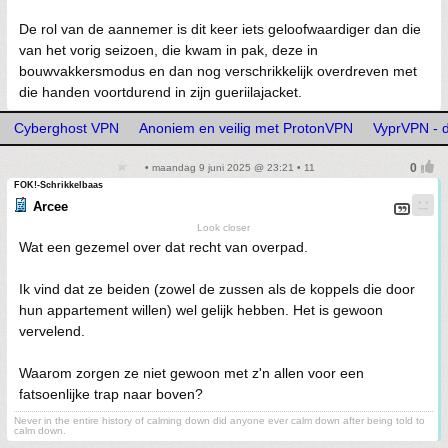
De rol van de aannemer is dit keer iets geloofwaardiger dan die
van het vorig seizoen, die kwam in pak, deze in
bouwvakkersmodus en dan nog verschrikkelijk overdreven met
die handen voortdurend in zijn gueriilajacket.
Cyberghost VPN
Anoniem en veilig met ProtonVPN
VyprVPN - 
• maandag 9 juni 2025 @ 23:21 • 11
FOK!-Schrikkelbaas
Arcee
Look closer
Wat een gezemel over dat recht van overpad.
Ik vind dat ze beiden (zowel de zussen als de koppels die door
hun appartement willen) wel gelijk hebben. Het is gewoon
vervelend.
Waarom zorgen ze niet gewoon met z'n allen voor een
fatsoenlijke trap naar boven?
Never in the entire history of calming down did anyone ever calm down after being told to
calm down.