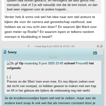
spullen naar binnen gebracht, en vervolgens die deur gestut met
stempels, stuk of 3 je wilt natuurlijk niet dat de tent instort, en dan
boel weer vrijgeven voor de andere koppels...
Verder heb ik soms ook wel het idee naar een stel acteurs te
kijken die voor de camera wat gereedschap vasthoud, wat
hebben we ze nou echt zien doen? En waarom lijkt Marit voor
geen meter op Roelie? En waarom lopen er telkens random
mensen in kluskleding in beeld?
• maandag 9 juni 2025 @ 23:52 • 20
Soury
Squeek
Op
maandag 9 juni 2025 23:45
schreef
Firuze60
het
volgende:
[..]
Precies en die 'liften' toen even mee. En nou blijven zeiken over
dat recht van overpad, ze hebben gewoon te maken met een trap
en lift in het gebouw die tijdens de verbouwing nog niet werkt.
Ja de kruidenvrouwtjes lopen wel wat te zeiken, maar aan de
andere kant snap ik ook wel dat als mensen constant door je