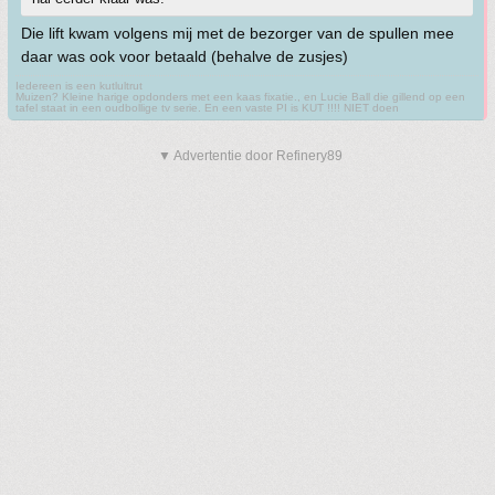
Die lift kwam volgens mij met de bezorger van de spullen mee
daar was ook voor betaald (behalve de zusjes)
Iedereen is een kutlultrut
Muizen? Kleine harige opdonders met een kaas fixatie., en Lucie Ball die gillend op een
tafel staat in een oudbollige tv serie. En een vaste PI is KUT !!!! NIET doen
▼ Advertentie door Refinery89