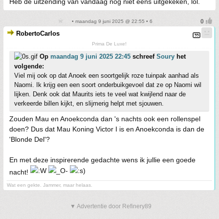
Heb de uitzending van vandaag nog niet eens uitgekeken, lol.
• maandag 9 juni 2025 @ 22:55 • 6
RobertoCarlos
Prima De Luxe!
Op
maandag 9 juni 2025 22:45
schreef
Soury
het
volgende:
Viel mij ook op dat Anoek een soortgelijk roze tuinpak aanhad als
Naomi. Ik krijg een een soort onderbuikgevoel dat ze op Naomi wil
lijken. Denk ook dat Maurits iets te veel wat kwijlend naar de
verkeerde billen kijkt, en slijmerig helpt met sjouwen.
Zouden Mau en Anoekconda dan 's nachts ook een rollenspel
doen? Dus dat Mau Koning Victor I is en Anoekconda is dan de
'Blonde Del'?
En met deze inspirerende gedachte wens ik jullie een goede
nacht!
Wat een gekte. Jammer, maar helaas.
▼ Advertentie door Refinery89