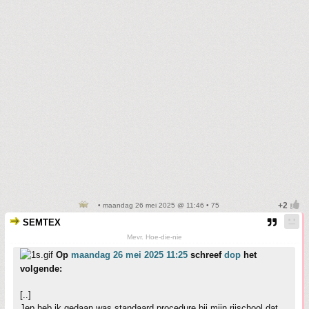
• maandag 26 mei 2025 @ 11:46 • 75
SEMTEX
Mevr. Hoe-die-nie
Op
maandag 26 mei 2025 11:25
schreef
dop
het
volgende:
[..]
Jep heb ik gedaan was standaard procedure bij mijn rijschool dat