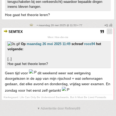
terugschakelen bij een verkeerslicht) waardoor bepaalde dingen
ineens bleven hangen.
Hoe gaat het theorie leren?
• maandag 26 mei 2025 @ 11:53 • 77
SEMTEX
Mevr. Hoe-die-nie
Op
maandag 26 mei 2025 11:49
schreef
roos94
het
volgende:
[..]
Hoe gaat het theorie leren?
Geen tijd voor
dit weekend weer wat wetgeving
doorgelezen in de app van mijn rijschool + wat oefenvragen
gedaan, dat elke avond en donderdag, vrijdag weer examen. En
zondag voor het eerst zelf getankt
Kierkegaard: Life Can Only Be Understood Backwards, But It Must Be Lived Forwards
▼ Advertentie door Refinery89