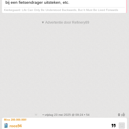
bij een fietsendrager uitsteken, etc.
Kierkegaard: Life Can Only Be Understood Backwards, But It Must Be Lived Forwards
▼ Advertentie door Refinery89
• vrijdag 23 mei 2025 @ 09:24 • 54
Miss 200.000.000!
roos94