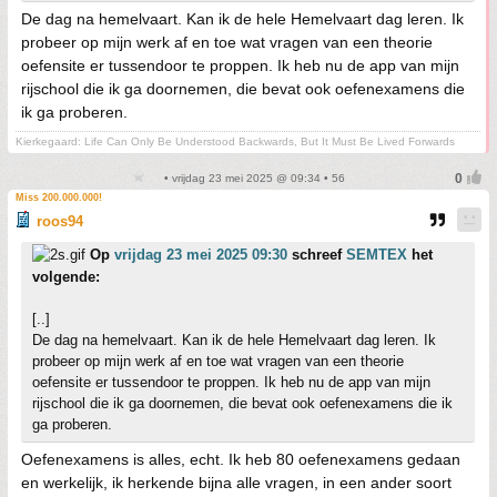
De dag na hemelvaart. Kan ik de hele Hemelvaart dag leren. Ik
probeer op mijn werk af en toe wat vragen van een theorie
oefensite er tussendoor te proppen. Ik heb nu de app van mijn
rijschool die ik ga doornemen, die bevat ook oefenexamens die
ik ga proberen.
Kierkegaard: Life Can Only Be Understood Backwards, But It Must Be Lived Forwards
• vrijdag 23 mei 2025 @ 09:34 • 56
Miss 200.000.000!
roos94
Op
vrijdag 23 mei 2025 09:30
schreef
SEMTEX
het
volgende:
[..]
De dag na hemelvaart. Kan ik de hele Hemelvaart dag leren. Ik
probeer op mijn werk af en toe wat vragen van een theorie
oefensite er tussendoor te proppen. Ik heb nu de app van mijn
rijschool die ik ga doornemen, die bevat ook oefenexamens die ik
ga proberen.
Oefenexamens is alles, echt. Ik heb 80 oefenexamens gedaan
en werkelijk, ik herkende bijna alle vragen, in een ander soort