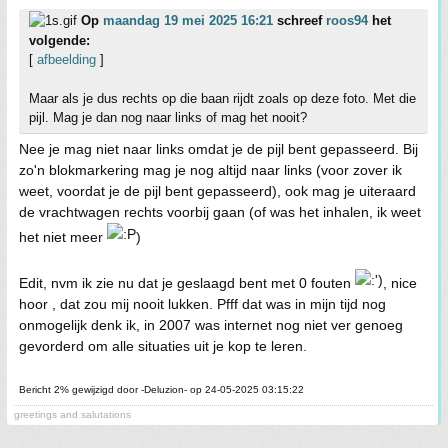
Op
maandag 19 mei 2025 16:21
schreef
roos94
het
volgende:
[
afbeelding
]
Maar als je dus rechts op die baan rijdt zoals op deze foto. Met die
pijl. Mag je dan nog naar links of mag het nooit?
Nee je mag niet naar links omdat je de pijl bent gepasseerd. Bij
zo'n blokmarkering mag je nog altijd naar links (voor zover ik
weet, voordat je de pijl bent gepasseerd), ook mag je uiteraard
de vrachtwagen rechts voorbij gaan (of was het inhalen, ik weet
het niet meer
)
Edit, nvm ik zie nu dat je geslaagd bent met 0 fouten
, nice
hoor , dat zou mij nooit lukken. Pfff dat was in mijn tijd nog
onmogelijk denk ik, in 2007 was internet nog niet ver genoeg
gevorderd om alle situaties uit je kop te leren.
Bericht 2% gewijzigd door -Deluzion- op 24-05-2025 03:15:22
greetings and salutations