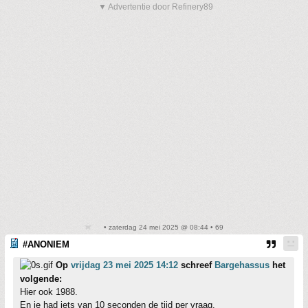
▼ Advertentie door Refinery89
• zaterdag 24 mei 2025 @ 08:44 • 69
#ANONIEM
Op
vrijdag 23 mei 2025 14:12
schreef
Bargehassus
het
volgende:
Hier ook 1988.
En je had iets van 10 seconden de tijd per vraag.