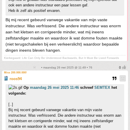
ook een andere instructeur een paar lessen gaf.
Heb ik zelf als positief ervaren.
Bij mij recent gebeurd vanwege vakantie van mijn vaste
instructeur. Was verfrissend. Die andere instructeur was enorm
aan het kletsen en corrigeerde minder, wat mij ineens
zelfstandiger maakte en waardoor ik wat domme fouten maakte
(niet terugschakelen bij een verkeerslicht) waardoor bepaalde
dingen ineens bleven hangen.
Kierkegaard: Life Can Only Be Understood Backwards, But It Must Be Lived Forwards
• maandag 26 mei 2025 @ 11:49 • 76
Miss 200.000.000!
roos94
Op
maandag 26 mei 2025 11:46
schreef
SEMTEX
het
volgende:
[..]
Bij mij recent gebeurd vanwege vakantie van mijn vaste
instructeur. Was verfrissend. Die andere instructeur was enorm aan
het kletsen en corrigeerde minder, wat mij ineens zelfstandiger
maakte en waardoor ik wat domme fouten maakte (niet