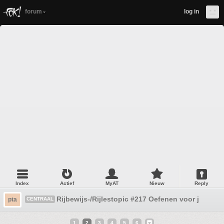
forum
log in
Index
Actief
MyAT
Nieuw
Reply
Rijbewijs-/Rijlestopic #217 Oefenen voor je theor
pta
CENTRAAL
1
2
3
4
5
6