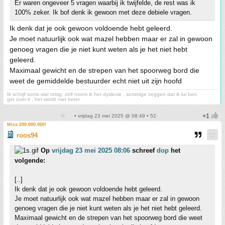
Er waren ongeveer 5 vragen waarbij ik twijfelde, de rest was ik
100% zeker. Ik bof denk ik gewoon met deze debiele vragen.
Ik denk dat je ook gewoon voldoende hebt geleerd.
Je moet natuurlijk ook wat mazel hebben maar er zal in gewoon
genoeg vragen die je niet kunt weten als je het niet hebt
geleerd.
Maximaal gewicht en de strepen van het spoorweg bord die
weet de gemiddelde bestuurder echt niet uit zijn hoofd
Ik schrijf soms wat rottig, zelf noem ik het dyslexie , sommige zeggen dat ik lui ben.
get over it , het wordt niet beter
• vrijdag 23 mei 2025 @ 08:49 • 52
Miss 200.000.000!
roos94
Op
vrijdag 23 mei 2025 08:06
schreef
dop
het
volgende:
[..]
Ik denk dat je ook gewoon voldoende hebt geleerd.
Je moet natuurlijk ook wat mazel hebben maar er zal in gewoon
genoeg vragen die je niet kunt weten als je het niet hebt geleerd.
Maximaal gewicht en de strepen van het spoorweg bord die weet