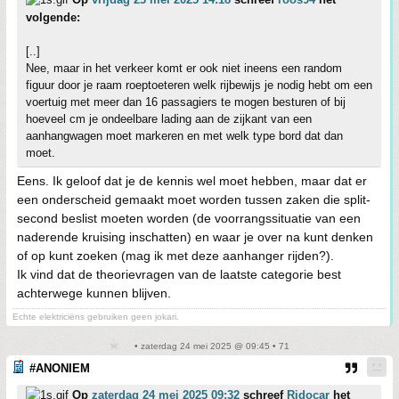
volgende:
[..]
Nee, maar in het verkeer komt er ook niet ineens een random
figuur door je raam roeptoeteren welk rijbewijs je nodig hebt om een
voertuig met meer dan 16 passagiers te mogen besturen of bij
hoeveel cm je ondeelbare lading aan de zijkant van een
aanhangwagen moet markeren en met welk type bord dat dan
moet.
Eens. Ik geloof dat je de kennis wel moet hebben, maar dat er
een onderscheid gemaakt moet worden tussen zaken die split-
second beslist moeten worden (de voorrangssituatie van een
naderende kruising inschatten) en waar je over na kunt denken
of op kunt zoeken (mag ik met deze aanhanger rijden?).
Ik vind dat de theorievragen van de laatste categorie best
achterwege kunnen blijven.
Echte elektriciëns gebruiken geen jokari.
• zaterdag 24 mei 2025 @ 09:45 • 71
#ANONIEM
Op
zaterdag 24 mei 2025 09:32
schreef
Ridocar
het