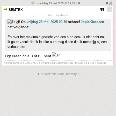
• vrijdag 23 mei 2025 @ 09:43 • 59
SEMTEX
Mevr. Hoe-die-nie
Op
vrijdag 23 mei 2025 09:36
schreef
JopieKlaassen
het volgende:
En over het maximale gewicht van een auto denk ik niet echt na,
ik ga er vanuit dat ik in elke auto mag rijden die ik meekrijg bij een
verhuurtoko.
Ligt eraan of je B of BE hebt
Kierkegaard: Life Can Only Be Understood Backwards, But It Must Be Lived Forwards
▼ Advertentie door Refinery89