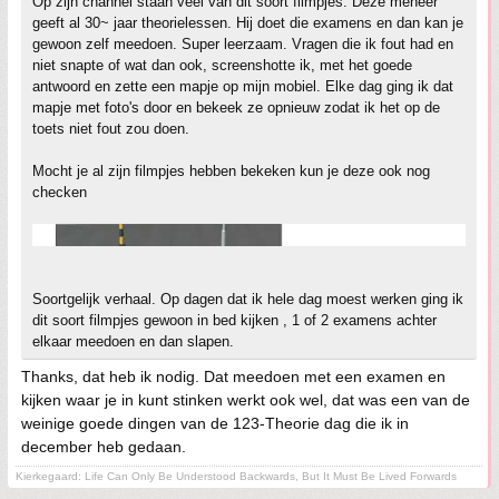
Op zijn channel staan veel van dit soort filmpjes. Deze meneer
geeft al 30~ jaar theorielessen. Hij doet die examens en dan kan je
gewoon zelf meedoen. Super leerzaam. Vragen die ik fout had en
niet snapte of wat dan ook, screenshotte ik, met het goede
antwoord en zette een mapje op mijn mobiel. Elke dag ging ik dat
mapje met foto's door en bekeek ze opnieuw zodat ik het op de
toets niet fout zou doen.
Mocht je al zijn filmpjes hebben bekeken kun je deze ook nog
checken
Soortgelijk verhaal. Op dagen dat ik hele dag moest werken ging ik
dit soort filmpjes gewoon in bed kijken , 1 of 2 examens achter
elkaar meedoen en dan slapen.
Thanks, dat heb ik nodig. Dat meedoen met een examen en
kijken waar je in kunt stinken werkt ook wel, dat was een van de
weinige goede dingen van de 123-Theorie dag die ik in
december heb gedaan.
Kierkegaard: Life Can Only Be Understood Backwards, But It Must Be Lived Forwards