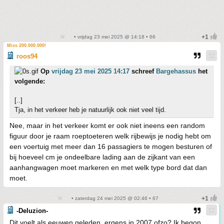
• vrijdag 23 mei 2025 @ 14:18 • 66
Miss 200.000.000!
roos94
Op
vrijdag 23 mei 2025 14:17
schreef
Bargehassus
het
volgende:
[..]
Tja, in het verkeer heb je natuurlijk ook niet veel tijd.
Nee, maar in het verkeer komt er ook niet ineens een random
figuur door je raam roeptoeteren welk rijbewijs je nodig hebt om
een voertuig met meer dan 16 passagiers te mogen besturen of
bij hoeveel cm je ondeelbare lading aan de zijkant van een
aanhangwagen moet markeren en met welk type bord dat dan
moet.
• zaterdag 24 mei 2025 @ 02:46 • 67
-Deluzion-
Dit voelt als eeuwen geleden, ergens in 2007 ofzo? Ik begon