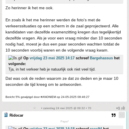
Zo herinner ik het me ook.
En zoals ik het me herinner werden de foto's met de
verkeerssituaties op een scherm in de zaal geprojecteerd. Alle
kandidaten van dezelfde examenzitting kregen dus tegelijkertijd
dezelfde vragen. Als je voor een vraag minder dan 10 seconden
nodig had, moest je dus een paar seconden wachten totdat de
10 seconden voorbij waren en de volgende vraag kwam.
Op
vrijdag 23 mei 2025 14:17
schreef
Bargehassus
het
volgende:
Tja, in het verkeer heb je natuurlijk ook niet veel tijd.
Dat was ook de reden waarom ze dat zo deden en je maar 10
seconden de tijd kreeg om te antwoorden.
Bericht 5% gewijzigd door #ANONIEM op 24-05-2025 08:46:27
• zaterdag 24 mei 2025 @ 09:32 • 70
Ridocar
Papa²
Op
vrijdag 23 mei 2025 14:18
schreef
roos94
het