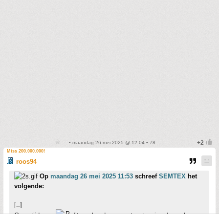
• maandag 26 mei 2025 @ 12:04 • 78
Miss 200.000.000!
roos94
Op
maandag 26 mei 2025 11:53
schreef
SEMTEX
het
volgende:
[..]
Geen tijd voor
dit weekend weer wat wetgeving doorgelezen