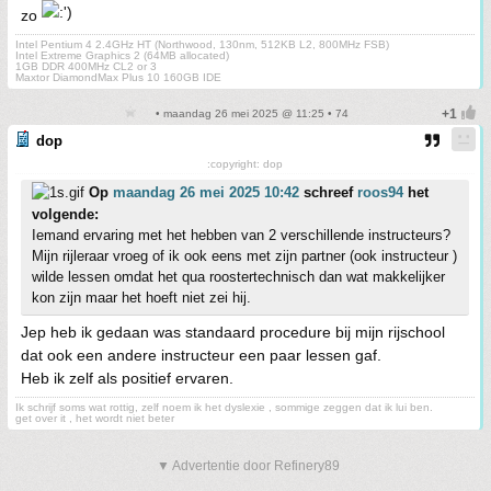
zo
Intel Pentium 4 2.4GHz HT (Northwood, 130nm, 512KB L2, 800MHz FSB)
Intel Extreme Graphics 2 (64MB allocated)
1GB DDR 400MHz CL2 or 3
Maxtor DiamondMax Plus 10 160GB IDE
• maandag 26 mei 2025 @ 11:25 • 74
dop
:copyright: dop
Op
maandag 26 mei 2025 10:42
schreef
roos94
het
volgende:
Iemand ervaring met het hebben van 2 verschillende instructeurs?
Mijn rijleraar vroeg of ik ook eens met zijn partner (ook instructeur )
wilde lessen omdat het qua roostertechnisch dan wat makkelijker
kon zijn maar het hoeft niet zei hij.
Jep heb ik gedaan was standaard procedure bij mijn rijschool
dat ook een andere instructeur een paar lessen gaf.
Heb ik zelf als positief ervaren.
Ik schrijf soms wat rottig, zelf noem ik het dyslexie , sommige zeggen dat ik lui ben.
get over it , het wordt niet beter
▼ Advertentie door Refinery89