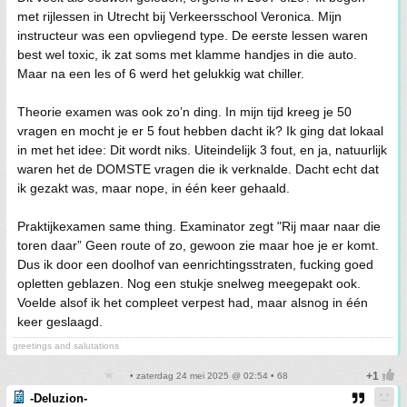
met rijlessen in Utrecht bij Verkeersschool Veronica. Mijn
instructeur was een opvliegend type. De eerste lessen waren
best wel toxic, ik zat soms met klamme handjes in die auto.
Maar na een les of 6 werd het gelukkig wat chiller.
Theorie examen was ook zo’n ding. In mijn tijd kreeg je 50
vragen en mocht je er 5 fout hebben dacht ik? Ik ging dat lokaal
in met het idee: Dit wordt niks. Uiteindelijk 3 fout, en ja, natuurlijk
waren het de DOMSTE vragen die ik verknalde. Dacht echt dat
ik gezakt was, maar nope, in één keer gehaald.
Praktijkexamen same thing. Examinator zegt "Rij maar naar die
toren daar” Geen route of zo, gewoon zie maar hoe je er komt.
Dus ik door een doolhof van eenrichtingsstraten, fucking goed
opletten geblazen. Nog een stukje snelweg meegepakt ook.
Voelde alsof ik het compleet verpest had, maar alsnog in één
keer geslaagd.
greetings and salutations
• zaterdag 24 mei 2025 @ 02:54 • 68
-Deluzion-