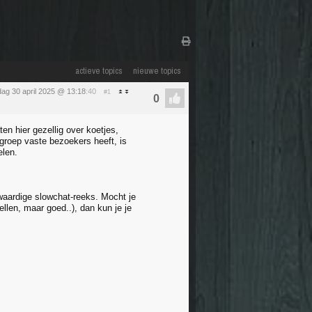
actieve topics
nieuwe topics
ag 30 april 2025 @ 13:18
:40
#1
en hier gezellig over koetjes,
 groep vaste bezoekers heeft, is
elen.
lwaardige slowchat-reeks. Mocht je
llen, maar goed..), dan kun je je