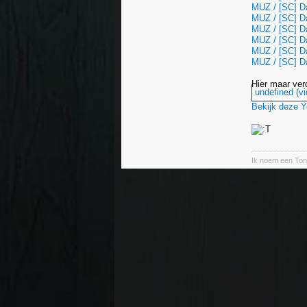
MUZ / [SC] D
MUZ / [SC] D
MUZ / [SC] Da
MUZ / [SC] D
MUZ / [SC] Da
MUZ / [SC] D
Hier maar ver
undefined (vi
Bekijk deze 
Ik noem een Ton