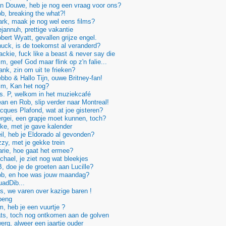
n Douwe, heb je nog een vraag voor ons?
, breaking the what?!
rk, maak je nog wel eens films?
jannuh, prettige vakantie
ert Wyatt, gevallen grijze engel.
ck, is de toekomst al veranderd?
ckie, fuck like a beast & never say die
, geef God maar flink op z'n falie...
nk, zin om uit te frieken?
bo & Hallo Tijn, ouwe Britney-fan!
m, Kan het nog?
. P, welkom in het muziekcafé
n en Rob, slip verder naar Montreal!
ques Plafond, wat at joe gisteren?
gei, een grapje moet kunnen, toch?
e, met je gave kalender
l, heb je Eldorado al gevonden?
y, met je gekke trein
rie, hoe gaat het ermee?
hael, je ziet nog wat bleekjes
 doe je de groeten aan Lucille?
b, en hoe was jouw maandag?
adDib...
, we varen over kazige baren !
peng
, heb je een vuurtje ?
ts, toch nog ontkomen aan de golven
rg, alweer een jaartje ouder