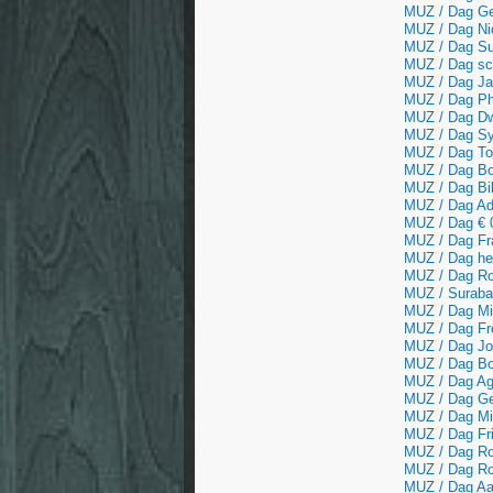
MUZ / Dag Ge
MUZ / Dag Nic
MUZ / Dag Su
MUZ / Dag sch
MUZ / Dag Jan
MUZ / Dag Phi
MUZ / Dag Dwe
MUZ / Dag Sy
MUZ / Dag Tom
MUZ / Dag Bou
MUZ / Dag Bil
MUZ / Dag Ad, 
MUZ / Dag € 
MUZ / Dag Fra
MUZ / Dag her
MUZ / Dag Rob
MUZ / Surabay
MUZ / Dag Mik
MUZ / Dag Fr
MUZ / Dag Joa
MUZ / Dag Bor
MUZ / Dag Agn
MUZ / Dag Geo
MUZ / Dag Mik
MUZ / Dag Fri
MUZ / Dag Roc
MUZ / Dag Roi
MUZ / Dag Aa