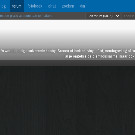
log
forum
fotoboek
chat
zoeken
dm
om een gratis account aan te maken
.
 's werelds enige universele hobby! Snaren of toetsen, vinyl of cd, eendagsvlieg of ras
al je ongebreideld enthousiasme, maar ook j