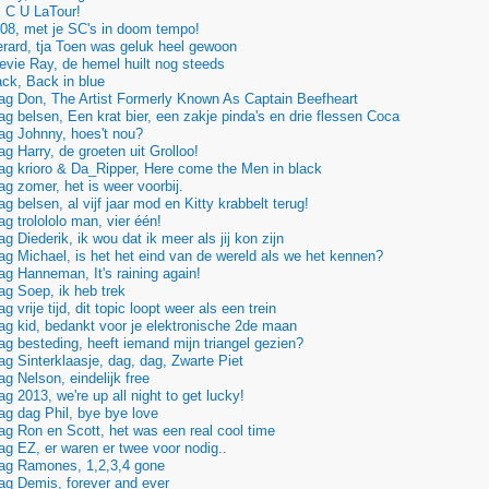
 C U LaTour!
08, met je SC's in doom tempo!
ard, tja Toen was geluk heel gewoon
vie Ray, de hemel huilt nog steeds
ck, Back in blue
g Don, The Artist Formerly Known As Captain Beefheart
g belsen, Een krat bier, een zakje pinda's en drie flessen Coca
ag Johnny, hoes't nou?
g Harry, de groeten uit Grolloo!
g krioro & Da_Ripper, Here come the Men in black
g zomer, het is weer voorbij.
 belsen, al vijf jaar mod en Kitty krabbelt terug!
g trolololo man, vier één!
 Diederik, ik wou dat ik meer als jij kon zijn
g Michael, is het het eind van de wereld als we het kennen?
g Hanneman, It's raining again!
g Soep, ik heb trek
 vrije tijd, dit topic loopt weer als een trein
g kid, bedankt voor je elektronische 2de maan
g besteding, heeft iemand mijn triangel gezien?
g Sinterklaasje, dag, dag, Zwarte Piet
g Nelson, eindelijk free
 2013, we're up all night to get lucky!
g dag Phil, bye bye love
g Ron en Scott, het was een real cool time
g EZ, er waren er twee voor nodig..
ag Ramones, 1,2,3,4 gone
g Demis, forever and ever