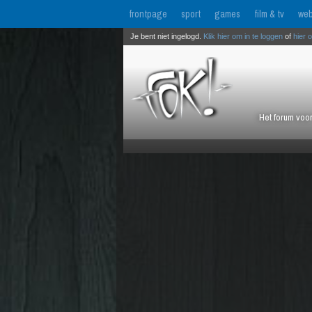
frontpage
sport
games
film & tv
web
Je bent niet ingelogd.
Klik hier om in te loggen
of
hier 
Het forum voor