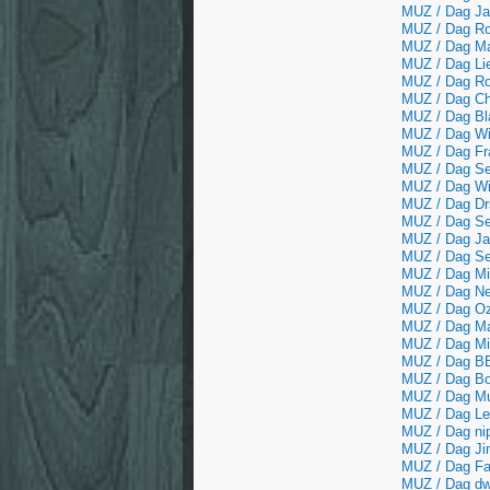
MUZ / Dag Ja
MUZ / Dag Rob
MUZ / Dag Ma
MUZ / Dag Lie
MUZ / Dag Rob
MUZ / Dag Chu
MUZ / Dag Bla
MUZ / Dag Wim
MUZ / Dag Fra
MUZ / Dag Seb
MUZ / Dag Wi
MUZ / Dag Drs
MUZ / Dag Sea
MUZ / Dag Jac
MUZ / Dag Ser
MUZ / Dag Mik
MUZ / Dag Nei
MUZ / Dag Ozz
MUZ / Dag Ma
MUZ / Dag Mic
MUZ / Dag BB,
MUZ / Dag Bo
MUZ / Dag Mu
MUZ / Dag Les
MUZ / Dag ni
MUZ / Dag Jim
MUZ / Dag Fa
MUZ / Dag dwe