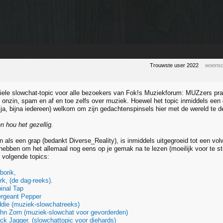
Trouwste user 2022
woensd
iciele slowchat-topic voor alle bezoekers van Fok!s Muziekforum: MUZzers prat
en onzin, spam en af en toe zelfs over muziek. Hoewel het topic inmiddels een
 ja, bijna iedereen) welkom om zijn gedachtenspinsels hier met de wereld te d
en hou het gezellig.
n als een grap (bedankt Diverse_Reality), is inmiddels uitgegroeid tot een vo
 hebben om het allemaal nog eens op je gemak na te lezen (moeilijk voor te ste
 volgende topics:
borik,
k, (de dag-reeks).
inal Tap
rgeant Pepper
die (muziek-slowchatreeks)
hn Zorn (muziek-slowchat voor gevorderden)
k Jagger. (slowchattopic voor diehards)