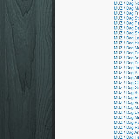
MUZ / Dag Noe
MUZ / Dag Mar
MUZ / Dag Fra
MUZ / Dag Ste
MUZ / Dag Pa
MUZ / Dag Dav
MUZ / Dag Sha
MUZ / Dag Le
MUZ / Dag Han
MUZ / Dag Ma
MUZ / Dag Der
MUZ / Dag Ann
MUZ / Dag Dav
MUZ / Dag Jak
MUZ / Dag Pet
MUZ / Dag Al
MUZ / Dag Ch
MUZ / Dag Ge
MUZ / Dag Be
MUZ / Dag Ron
MUZ / Dag Ve
MUZ / Dag Maj
MUZ / Dag Uzum
MUZ / Dag Mic
MUZ / Dag Pa
MUZ / Dag Ral
MUZ / Dag Am
MUZ / Dag He