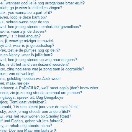
l, wanneer gooi je je nog arrogantere broer eruit?
iah, ga je weer kerstliedjes zingen?
nk, you wanna be a part of it?
ven, loop je deze kant op?
ul, schreeuwend naar de top.
id, ben je nog steeds comfortabel gevoelloos?
kira, waar zijn de dieven?
mmy, is it loud enough?
, jij eeuwige reiziger in muziek
ynard, waar is je gereedschap?
ek, zet je de puntjes nog op de n?
 en Nancy, waar is jullie hart?
id, ben je nog steeds op weg naar nergens?
e, is dit het land van duizend woorden?
er, zing nog eens wat je zong toen je opgroeide?
bum, van de weblog!
ris, gelukkig hebben we Zack weer!
er, maak me gek!
athoven & PaRoDiUzZ, we'll meet again (don't know wher
nie, zie je ze nog steeds allemaal om je heen?
ngaboys, spreek uit: Dag Bengaboys
oor, 'Tom' gaat verhuizen?
aki, 't is een slecht jaar voor de rock 'n' roll
ky, zoek je nog steeds een andere titel?
ul, was het leuk wonen op Stanley Road?
f und Florian, gehen wir jetz fahren?
y, is rehab nog steeds no-no?
nny, Doe nog Maar één laatste X