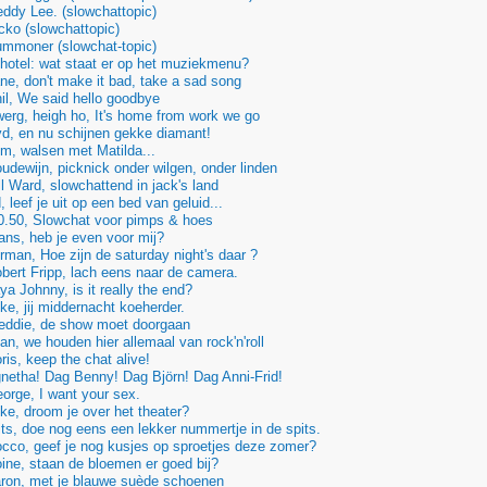
ddy Lee. (slowchattopic)
ko (slowchattopic)
mmoner (slowchat-topic)
otel: wat staat er op het muziekmenu?
e, don't make it bad, take a sad song
l, We said hello goodbye
rg, heigh ho, It's home from work we go
d, en nu schijnen gekke diamant!
, walsen met Matilda...
dewijn, picknick onder wilgen, onder linden
l Ward, slowchattend in jack's land
leef je uit op een bed van geluid...
0.50, Slowchat voor pimps & hoes
ns, heb je even voor mij?
man, Hoe zijn de saturday night's daar ?
ert Fripp, lach eens naar de camera.
a Johnny, is it really the end?
e, jij middernacht koeherder.
eddie, de show moet doorgaan
n, we houden hier allemaal van rock'n'roll
is, keep the chat alive!
etha! Dag Benny! Dag Björn! Dag Anni-Frid!
rge, I want your sex.
e, droom je over het theater?
ts, doe nog eens een lekker nummertje in de spits.
co, geef je nog kusjes op sproetjes deze zomer?
ne, staan de bloemen er goed bij?
ron, met je blauwe suède schoenen