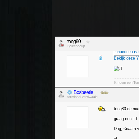
tong80
Spleenheup
undefined (vi
Bekijk deze 
Ik noem een Ton
Bosbeetle
terminaal verdwaald
tong80 de naa
graag een TT 
Dag, <naam va
of