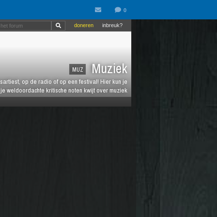
doneren
inbreuk?
Muziek
MUZ
artiest, op de radio of op een festival! Hier kun je
e weldoordachte kritische noten kwijt over muziek