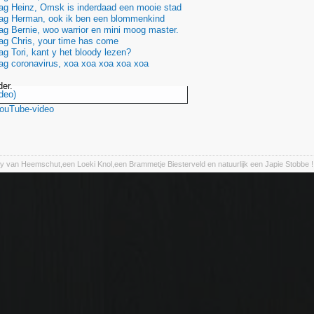
ag Heinz, Omsk is inderdaad een mooie stad
ag Herman, ook ik ben een blommenkind
g Bernie, woo warrior en mini moog master.
ag Chris, your time has come
g Tori, kant y het bloody lezen?
ag coronavirus, xoa xoa xoa xoa xoa
der.
deo)
YouTube-video
y van Heemschut,een Loeki Knol,een Brammetje Biesterveld en natuurlijk een Japie Stobbe !