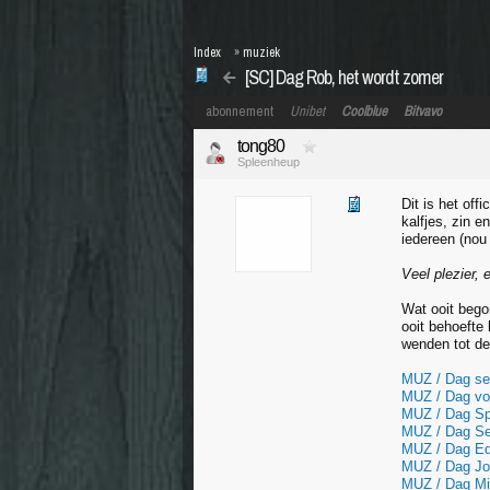
Index
»
muziek
[SC] Dag Rob, het wordt zomer
abonnement
Unibet
Coolblue
Bitvavo
tong80
Spleenheup
Dit is het off
kalfjes, zin 
iedereen (nou
Veel plezier, 
Wat ooit bego
ooit behoefte
wenden tot de
MUZ / Dag se
MUZ / Dag vor
MUZ / Dag Sp
MUZ / Dag Se
MUZ / Dag Ed
MUZ / Dag Jo
MUZ / Dag Mic