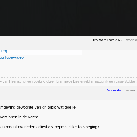
Trouwste user 2022
woensd
deo)
YouTube-video
y van Heemschut,een Loeki Knol,een Brammetje Biesterveld en natuurlijk een Japie Stobbe !
Moderator
woensd
mgeving gewoonte van dit topic wat doe je!
verzinnen in de vorm:
n recent overleden artiest> <toepasselijke toevoeging>