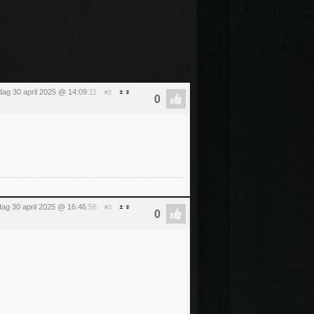
ag 30 april 2025 @ 14:09
:11
#2
ag 30 april 2025 @ 16:46
:56
#3