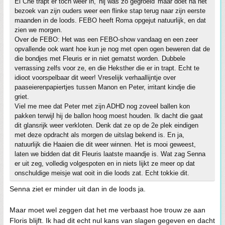
El Che trapt er toch weer in, 'hij was zo gegroeid' maar doet na het
bezoek van zijn ouders weer een flinke stap terug naar zijn eerste
maanden in de loods. FEBO heeft Roma opgejut natuurlijk, en dat
zien we morgen.
Over de FEBO: Het was een FEBO-show vandaag en een zeer
opvallende ook want hoe kun je nog met open ogen beweren dat de
die bondjes met Fleuris er in niet gematst worden. Dubbele
verrassing zelfs voor ze, en die Heksther die er in trapt. Echt te
idioot voorspelbaar dit weer! Vreselijk verhaallijntje over
paaseierenpapiertjes tussen Manon en Peter, irritant kindje die
griet.
Viel me mee dat Peter met zijn ADHD nog zoveel ballen kon
pakken terwijl hij de ballon hoog moest houden. Ik dacht die gaat
dit glansrijk weer verkloten. Denk dat ze op de 2e plek eindigen
met deze opdracht als morgen de uitslag bekend is. En ja,
natuurlijk die Haaien die dit weer winnen. Het is mooi geweest,
laten we bidden dat dit Fleuris laatste maandje is. Wat zag Senna
er uit zeg, volledig volgespoten en in niets lijkt ze meer op dat
onschuldige meisje wat ooit in die loods zat. Echt tokkie dit.
Senna ziet er minder uit dan in de loods ja.
Maar moet wel zeggen dat het me verbaast hoe trouw ze aan
Floris blijft. Ik had dit echt nul kans van slagen gegeven en dacht