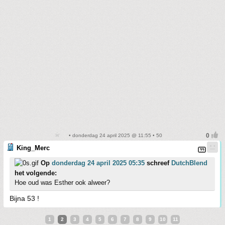
• donderdag 24 april 2025 @ 11:55 • 50
King_Merc
Op
donderdag 24 april 2025 05:35
schreef
DutchBlend
het volgende:
Hoe oud was Esther ook alweer?
Bijna 53 !
1
2
3
4
5
6
7
8
9
10
11