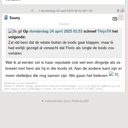
• donderdag 24 april 2025 @ 01:58 • 46
Soury
Squeek
Op
donderdag 24 april 2025 01:53
schreef
ThijsTH
het
volgende:
Zal idd best dat de relatie buiten de loods gaat klappen, maar ik
had eerlijk gezegd al verwacht dat Floris als single de loods zou
verlaten.
Wat ik al eerder zei is haar reputatie ook wel een dingetje als ze
breekt met hem als hij in die loods zit. Aan de andere kant zijn er
meer stelletjes die nog samen zijn. We gaan het beleven
Iedereen is een kutlultrut
Muizen? Kleine harige opdonders met een kaas fixatie., en Lucie Ball die gillend op een
tafel staat in een oudbollige tv serie. En een vaste PI is KUT !!!! NIET doen
▼ Advertentie door Refinery89