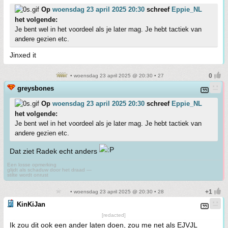
Op
woensdag 23 april 2025 20:30
schreef
Eppie_NL
het volgende:
Je bent wel in het voordeel als je later mag. Je hebt tactiek van
andere gezien etc.
Jinxed it
• woensdag 23 april 2025 @ 20:30 • 27
greysbones
Op
woensdag 23 april 2025 20:30
schreef
Eppie_NL
het volgende:
Je bent wel in het voordeel als je later mag. Je hebt tactiek van
andere gezien etc.
Dat ziet Radek echt anders
Een losse opmerking
glijdt als schaduw door het draad —
stilte wordt onrust
• woensdag 23 april 2025 @ 20:30 • 28
KinKiJan
[redacted]
Ik zou dit ook een ander laten doen, zou me net als EJVJL