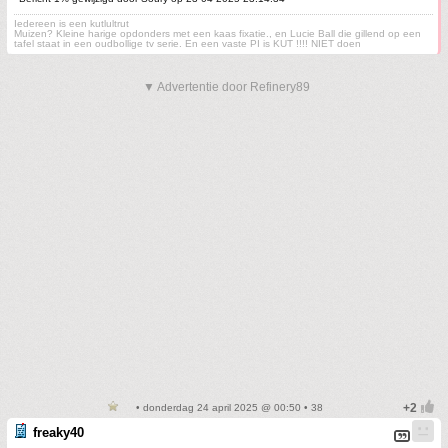
Iedereen is een kutlultrut
Muizen? Kleine harige opdonders met een kaas fixatie., en Lucie Ball die gillend op een
tafel staat in een oudbollige tv serie. En een vaste PI is KUT !!!! NIET doen
▼ Advertentie door Refinery89
• donderdag 24 april 2025 @ 00:50 • 38
freaky40