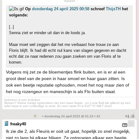
Squeek
Op
donderdag 24 april 2025 00:58
schreef
ThijsTH
het
volgende:
[..]
Senna ziet er minder uit dan in de loods ja.
Maar moet wel zeggen dat het me verbaast hoe trouw ze aan
Floris blijft. Ik had dit echt nul kans van slagen gegeven en dacht
echt dat ze naar redenen zou gaan zoeken om van Floris af te
komen.
Volgens mij zet ze de bloementjes flink buiten, en is er al een
groot deel van de poen in haar smoel en haar gaan zitten. Is
ook een beetje reputatie ophouden, moet het nog maar zien of
het nog rozengeur en maneschijn is als Flo buiten staat.
Iedereen is een kutlultrut
Muizen? Kleine harige opdonders met een kaas fixatie., en Lucie Ball die gillend op een
tafel staat in een oudbollige tv serie. En een vaste PI is KUT !!!! NIET doen
• donderdag 24 april 2025 @ 01:10 • 42
freaky40
Ik zie die 2, als Fleuris er ooit uit gaat, hopelijk zo snel mogelijk,
niet zo lang bij elkaar blijven. Ze ontgroeien elkaar een beetje.