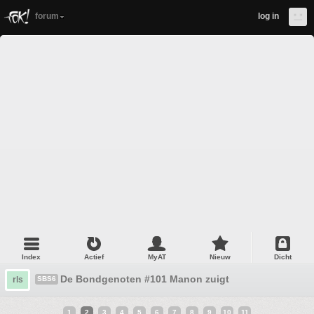
forum
log in
Index
Actief
MyAT
Nieuw
Dicht
De Bondgenoten #101 Manon zuigt
rls
SBS6
1
2
3
4
5
6
7
8
9
10
11