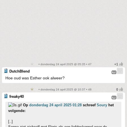
• donderdag 24 april 2025 @ 05:35 • 47
DutchBlend
Hoe oud was Esther ook alweer?
• donderdag 24 april 2025 @ 10:37 • 48
freaky40
Op
donderdag 24 april 2025 01:28
schreef
Soury
het
volgende:
[..]
Senna ziet zichzelf met Floris als een liefdeskoppel waar de