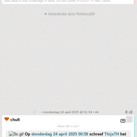
tafel staat in een oudbollige tv serie. En een vaste PI is KUT !!!! NIET doen
▼ Advertentie door Refinery89
• donderdag 24 april 2025 @ 01:34 • 44
chufi
Hace frio o no?
Op
donderdag 24 april 2025 00:58
schreef
ThijsTH
het