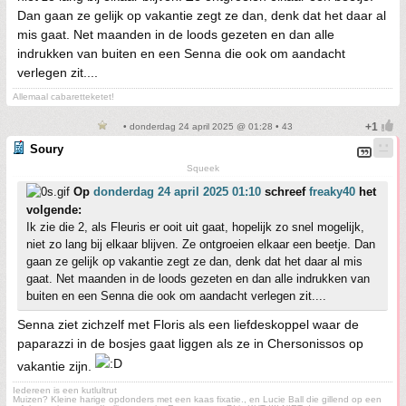
Dan gaan ze gelijk op vakantie zegt ze dan, denk dat het daar al
mis gaat. Net maanden in de loods gezeten en dan alle
indrukken van buiten en een Senna die ook om aandacht
verlegen zit....
Allemaal cabaretteketet!
• donderdag 24 april 2025 @ 01:28 • 43
Soury
Squeek
Op
donderdag 24 april 2025 01:10
schreef
freaky40
het
volgende:
Ik zie die 2, als Fleuris er ooit uit gaat, hopelijk zo snel mogelijk,
niet zo lang bij elkaar blijven. Ze ontgroeien elkaar een beetje. Dan
gaan ze gelijk op vakantie zegt ze dan, denk dat het daar al mis
gaat. Net maanden in de loods gezeten en dan alle indrukken van
buiten en een Senna die ook om aandacht verlegen zit....
Senna ziet zichzelf met Floris als een liefdeskoppel waar de
paparazzi in de bosjes gaat liggen als ze in Chersonissos op
vakantie zijn.
Iedereen is een kutlultrut
Muizen? Kleine harige opdonders met een kaas fixatie., en Lucie Ball die gillend op een