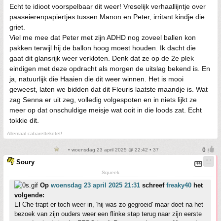
Echt te idioot voorspelbaar dit weer! Vreselijk verhaallijntje over
paaseierenpapiertjes tussen Manon en Peter, irritant kindje die
griet.
Viel me mee dat Peter met zijn ADHD nog zoveel ballen kon
pakken terwijl hij de ballon hoog moest houden. Ik dacht die
gaat dit glansrijk weer verkloten. Denk dat ze op de 2e plek
eindigen met deze opdracht als morgen de uitslag bekend is. En
ja, natuurlijk die Haaien die dit weer winnen. Het is mooi
geweest, laten we bidden dat dit Fleuris laatste maandje is. Wat
zag Senna er uit zeg, volledig volgespoten en in niets lijkt ze
meer op dat onschuldige meisje wat ooit in die loods zat. Echt
tokkie dit.
Allemaal cabaretteketet!
• woensdag 23 april 2025 @ 22:42 • 37
Soury
Squeek
Op
woensdag 23 april 2025 21:31
schreef
freaky40
het
volgende:
El Che trapt er toch weer in, 'hij was zo gegroeid' maar doet na het
bezoek van zijn ouders weer een flinke stap terug naar zijn eerste