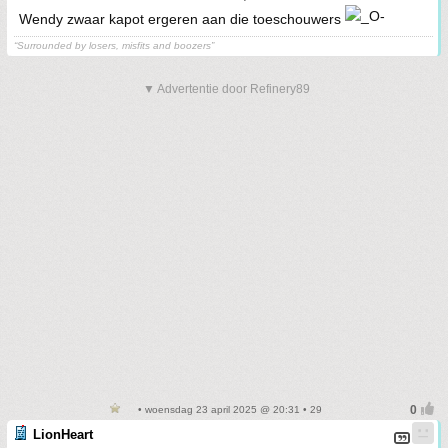
Wendy zwaar kapot ergeren aan die toeschouwers
“Surrounded by losers, misfits and boozers”
▼ Advertentie door Refinery89
• woensdag 23 april 2025 @ 20:31 • 29
LionHeart