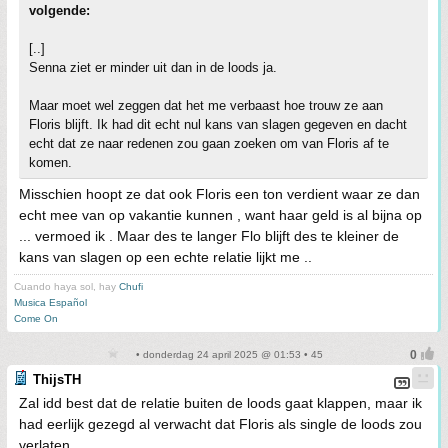
volgende:
[..]
Senna ziet er minder uit dan in de loods ja.
Maar moet wel zeggen dat het me verbaast hoe trouw ze aan
Floris blijft. Ik had dit echt nul kans van slagen gegeven en dacht
echt dat ze naar redenen zou gaan zoeken om van Floris af te
komen.
Misschien hoopt ze dat ook Floris een ton verdient waar ze dan
echt mee van op vakantie kunnen , want haar geld is al bijna op
... vermoed ik . Maar des te langer Flo blijft des te kleiner de
kans van slagen op een echte relatie lijkt me ..
Cuando haya sol, hay
Chufi
Musica Español
Come On
• donderdag 24 april 2025 @ 01:53 • 45
ThijsTH
Zal idd best dat de relatie buiten de loods gaat klappen, maar ik
had eerlijk gezegd al verwacht dat Floris als single de loods zou
verlaten.