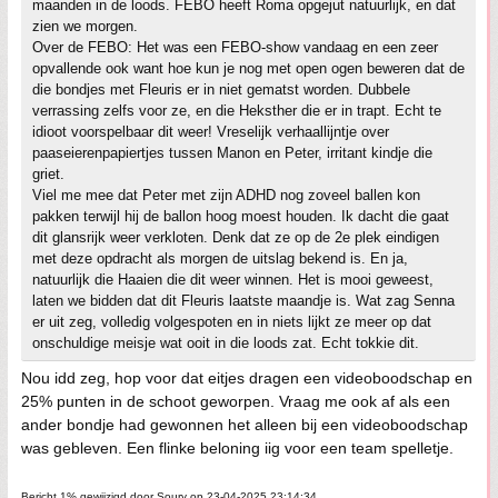
maanden in de loods. FEBO heeft Roma opgejut natuurlijk, en dat
zien we morgen.
Over de FEBO: Het was een FEBO-show vandaag en een zeer
opvallende ook want hoe kun je nog met open ogen beweren dat de
die bondjes met Fleuris er in niet gematst worden. Dubbele
verrassing zelfs voor ze, en die Heksther die er in trapt. Echt te
idioot voorspelbaar dit weer! Vreselijk verhaallijntje over
paaseierenpapiertjes tussen Manon en Peter, irritant kindje die
griet.
Viel me mee dat Peter met zijn ADHD nog zoveel ballen kon
pakken terwijl hij de ballon hoog moest houden. Ik dacht die gaat
dit glansrijk weer verkloten. Denk dat ze op de 2e plek eindigen
met deze opdracht als morgen de uitslag bekend is. En ja,
natuurlijk die Haaien die dit weer winnen. Het is mooi geweest,
laten we bidden dat dit Fleuris laatste maandje is. Wat zag Senna
er uit zeg, volledig volgespoten en in niets lijkt ze meer op dat
onschuldige meisje wat ooit in die loods zat. Echt tokkie dit.
Nou idd zeg, hop voor dat eitjes dragen een videoboodschap en
25% punten in de schoot geworpen. Vraag me ook af als een
ander bondje had gewonnen het alleen bij een videoboodschap
was gebleven. Een flinke beloning iig voor een team spelletje.
Bericht 1% gewijzigd door Soury op 23-04-2025 23:14:34