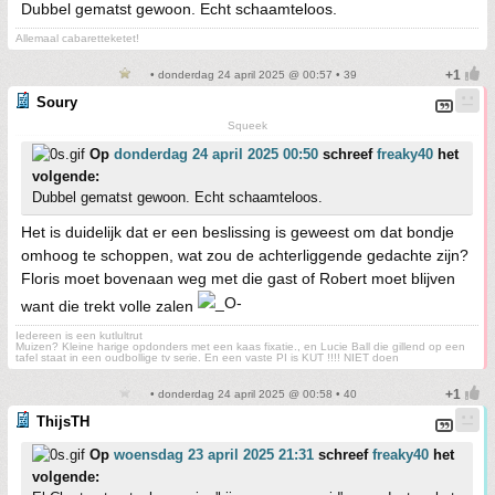
Dubbel gematst gewoon. Echt schaamteloos.
Allemaal cabaretteketet!
• donderdag 24 april 2025 @ 00:57 • 39
Soury
Squeek
Op
donderdag 24 april 2025 00:50
schreef
freaky40
het
volgende:
Dubbel gematst gewoon. Echt schaamteloos.
Het is duidelijk dat er een beslissing is geweest om dat bondje
omhoog te schoppen, wat zou de achterliggende gedachte zijn?
Floris moet bovenaan weg met die gast of Robert moet blijven
want die trekt volle zalen
Iedereen is een kutlultrut
Muizen? Kleine harige opdonders met een kaas fixatie., en Lucie Ball die gillend op een
tafel staat in een oudbollige tv serie. En een vaste PI is KUT !!!! NIET doen
• donderdag 24 april 2025 @ 00:58 • 40
ThijsTH
Op
woensdag 23 april 2025 21:31
schreef
freaky40
het
volgende: