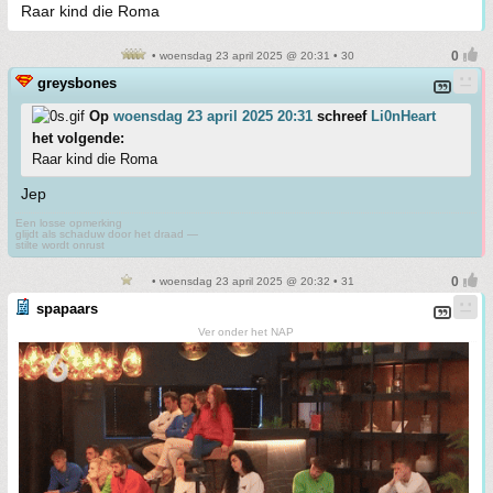
Raar kind die Roma
• woensdag 23 april 2025 @ 20:31 • 30
greysbones
Op
woensdag 23 april 2025 20:31
schreef
Li0nHeart
het volgende:
Raar kind die Roma
Jep
Een losse opmerking
glijdt als schaduw door het draad —
stilte wordt onrust
• woensdag 23 april 2025 @ 20:32 • 31
spapaars
Ver onder het NAP