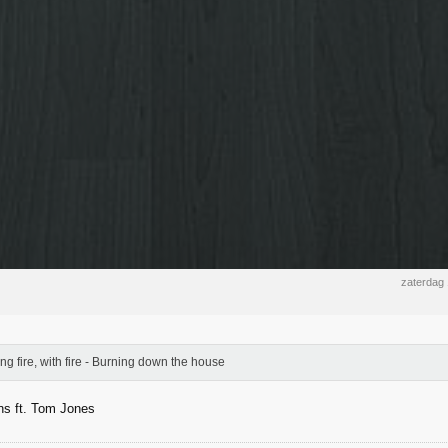
zaterdag
ing fire, with fire - Burning down the house
ns ft. Tom Jones