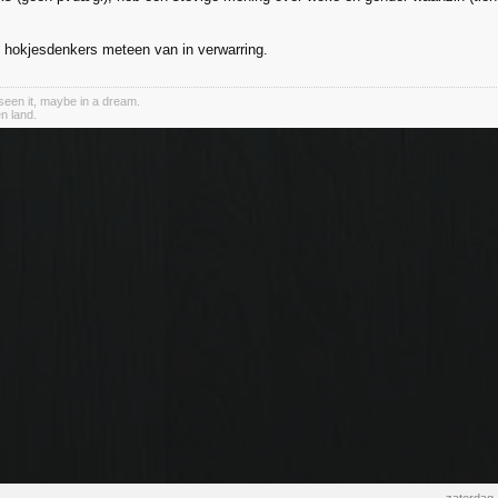
 hokjesdenkers meteen van in verwarring.
een it, maybe in a dream.
n land.