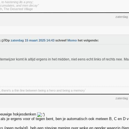
d, to hastening ills a prey;
cumulates, and men decay"
th, The Deserted Village
zaterdag
Op
zaterdag 15 maart 2025 14:43
schreef
Momo
het volgende:
temwijzer komt ik altijd ergens in het midden, niet eens echt links of rechts nee. Ma
 there's a thin line between being a hero and being a memory´
zaterdag
eeuwige hokjesdenken
als je ergens voor of tegen bent, ben je automatisch ook meteen B, C en D
inks (geen pvda/gl), heb een stevige mening over woke en gender waanzin (tien