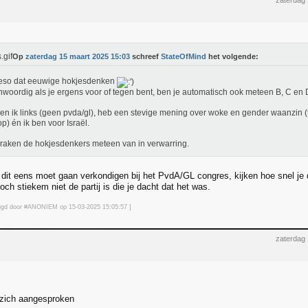
zaterdag
Op
zaterdag 15 maart 2025 15:03
schreef
StateOfMind
het volgende:
eso dat eeuwige hokjesdenken
woordig als je ergens voor of tegen bent, ben je automatisch ook meteen B, C e
ben ik links (geen pvda/gl), heb een stevige mening over woke en gender waanzin (
p) én ik ben voor Israël.
raken de hokjesdenkers meteen van in verwarring.
e dit eens moet gaan verkondigen bij het PvdA/GL congres, kijken hoe snel je 
och stiekem niet de partij is die je dacht dat het was.
jzigd door #ANONIEM op 15-03-2025 15:05
:57
]
zaterdag
 zich aangesproken