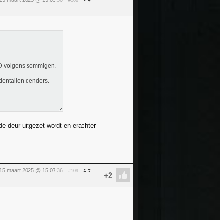
 15 maart 2025 @ 15:05
:50
#108
n D volgens sommigen.
tientallen genders,
de deur uitgezet wordt en erachter
 15 maart 2025 @ 15:07
:36
#109