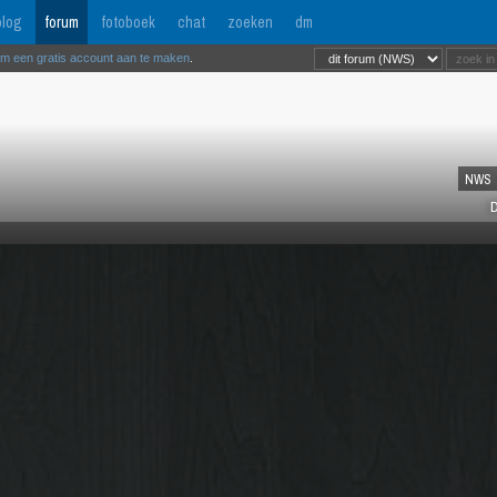
log
forum
fotoboek
chat
zoeken
dm
om een gratis account aan te maken
.
NWS
D