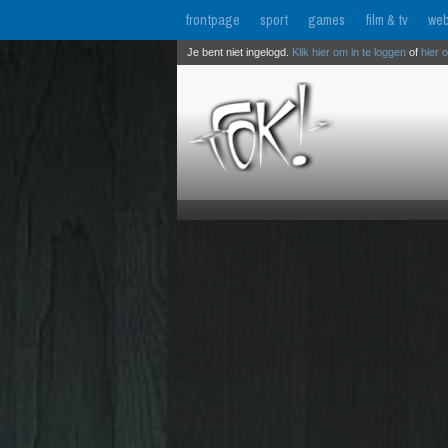
frontpage
sport
games
film & tv
web
Je bent niet ingelogd.
Klik hier om in te loggen
of
hier 