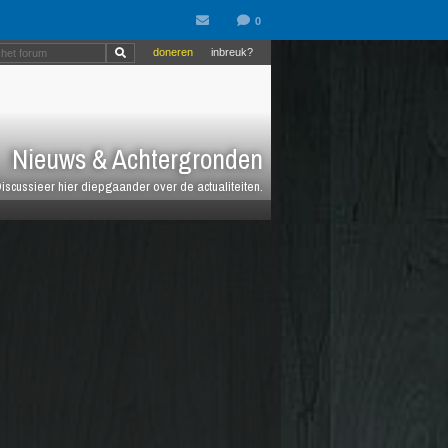
doneren
inbreuk?
Nieuws & Achtergronden
iscussieer hier diepgaander over de actualiteiten.