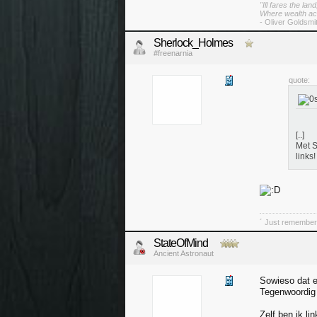
"Ill fares the lan
Where wealth ac
- Oliver Goldsmi
Sherlock_Holmes
#freenarnia
quote:
[..]
Met S
links!
´ Just remember,
StateOfMind
Ancient Astronaut
Sowieso dat 
Tegenwoordig 
Zelf ben ik l