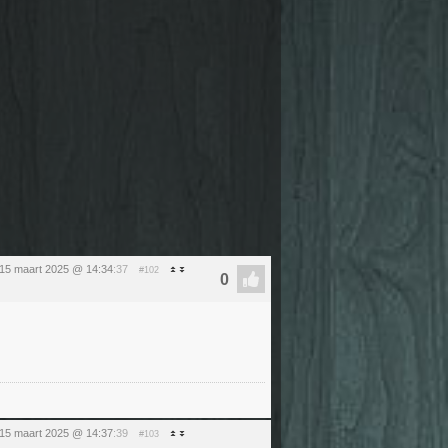
 15 maart 2025 @ 14:34
:37
#102
 15 maart 2025 @ 14:37
:39
#103