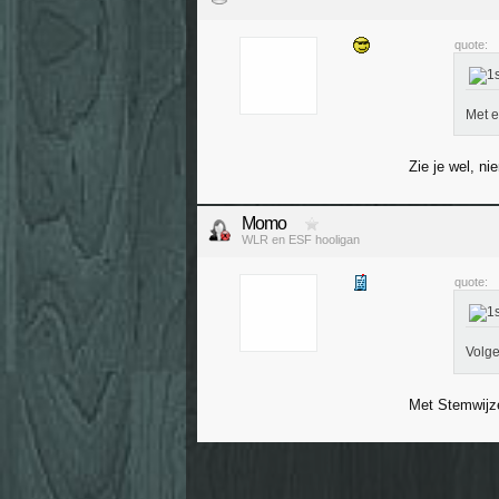
quote:
Met e
Zie je wel, n
Momo
WLR en ESF hooligan
quote:
Volge
Met Stemwijzer