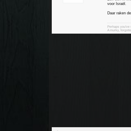
voor Israël.
Daar raken de
Perhaps you've s
A murky, forgotte