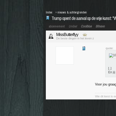
Index
»
nieuws & achtergronden
Trump opent de aanval op de vrije kunst: "
abonnement
Unibet
Coolblue
Bitvavo
MissButterflyy
De beste dingen in het leven z
quote:
[..]
En ji
Voor jou graa
Wie dit leest is e