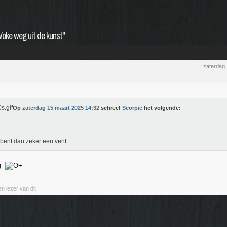
Woke weg uit de kunst"
zaterdag
Op
zaterdag 15 maart 2025 14:32
schreef
Scorpie
het volgende:
j bent dan zeker een vent.
g.
en lezer van dit