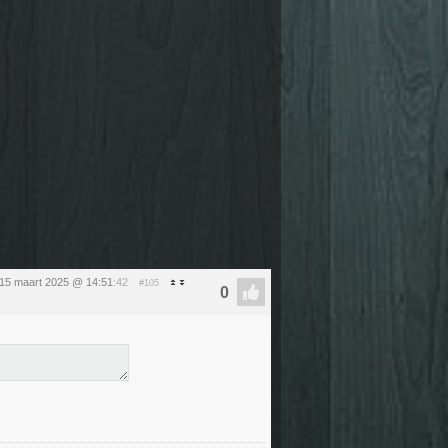
 15 maart 2025 @ 14:51
:42
#105