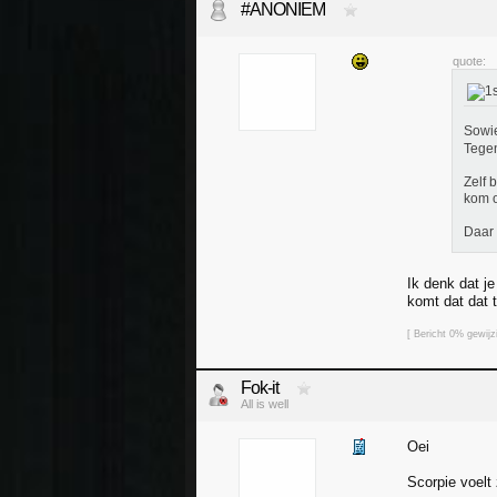
#ANONIEM
quote:
Sowi
Tegen
Zelf 
kom o
Daar 
Ik denk dat j
komt dat dat t
[ Bericht 0% gewi
Fok-it
All is well
Oei
Scorpie voelt