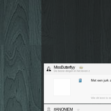
MissButterflyy
De beste dingen in het leven z
Met een jurk 
Wie dit leest is e
#ANONIEM