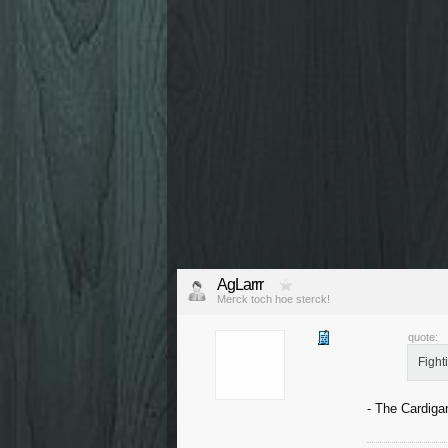
AgLarrr
Merck toch hoe sterck!
quote:
Fight
- The Cardiga