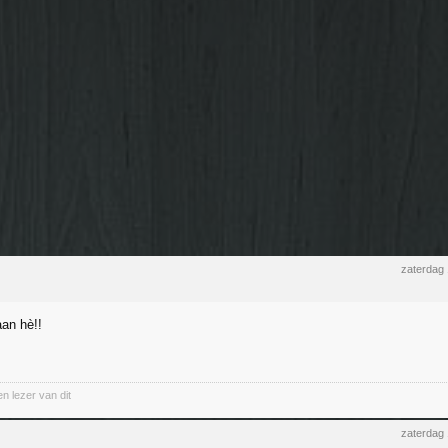
zaterdag
aan hè!!
en lezer van dit
zaterdag