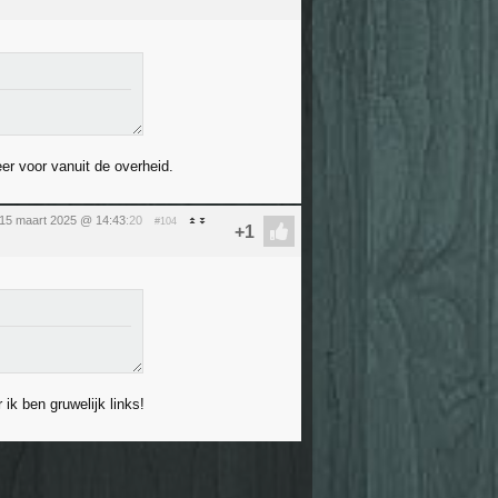
er voor vanuit de overheid.
 15 maart 2025 @ 14:43
:20
#104
ik ben gruwelijk links!