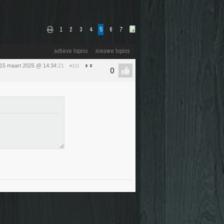
1
2
3
4
5
6
7
actieve topics
nieuwe topics
 15 maart 2025 @ 14:34
:21
#101