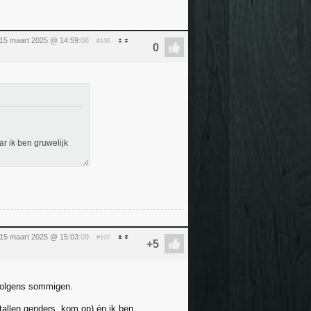
 15 maart 2025 @ 14:59
:08
#106
ar ik ben gruwelijk
 15 maart 2025 @ 15:03
:09
#107
 volgens sommigen.
tallen genders, kom op) én ik ben