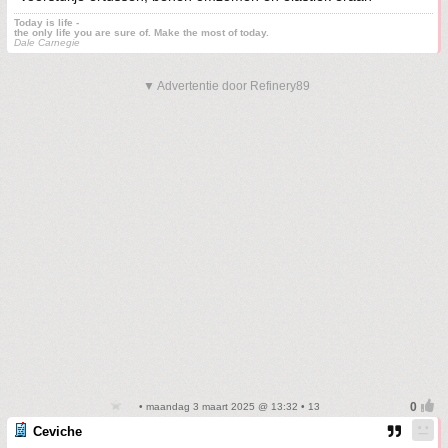
Today is life -
the only life you are sure of. Make the most of today.
Dale Carnegie
▼ Advertentie door Refinery89
• maandag 3 maart 2025 @ 13:32 • 13
Ceviche