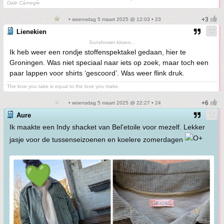
Dale Carnegie
• woensdag 5 maart 2025 @ 12:03 • 23
Lienekien
Sunshower kisses...
Ik heb weer een rondje stoffenspektakel gedaan, hier te
Groningen. Was niet speciaal naar iets op zoek, maar toch een
paar lappen voor shirts ‘gescoord’. Was weer flink druk.
The love you take is equal to the love you make.
• woensdag 5 maart 2025 @ 22:27 • 24
Aure
Ik maakte een Indy shacket van Bel'etoile voor mezelf. Lekker
jasje voor de tussenseizoenen en koelere zomerdagen