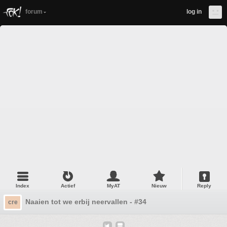
forum
log in
Index
Actief
MyAT
Nieuw
Reply
Naaien tot we erbij neervallen - #34
cre