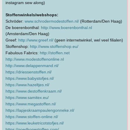
instagram sew along)
Stoffenwinkels/webshops:
Schröder:
www.schrodermodestoffen.nl/
(Rotterdam/Den Haag)
De boerenbonthal:
http://www.boerenbonthal.nl
(Amsterdam/Den Haag)
Greef:
http://www.greef.nl/
(geen internetwinkel, wel veel filialen)
Stoffenshop:
http://www.stoffenshop.eu/
Fabulous Fabrics:
http://stoffen.net
http://www.modestoffenonline.nl
http://www.delappenmand.nl/
https://driessenstoffen.nl/
https://www.babystofjes.nl/
https://www.hazeltjes.nl/
https://www.destoffenkraam.nl/
https://www.samitex.eu/
https://www.megastoffen.nl/
https://lapjeskraampaulengonneke.nl/
https://www.stoffen-online.nl/
https://www.leuketricotstofjes.nl/
https://goedkopestoffen.com/