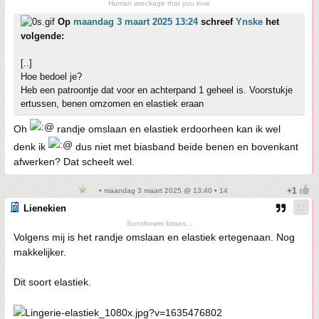
Human wreckage that you love
Op
maandag 3 maart 2025 13:24
schreef
Ynske
het
volgende:
[..]
Hoe bedoel je?
Heb een patroontje dat voor en achterpand 1 geheel is. Voorstukje
ertussen, benen omzomen en elastiek eraan
Oh
randje omslaan en elastiek erdoorheen kan ik wel
denk ik
dus niet met biasband beide benen en bovenkant
afwerken? Dat scheelt wel.
• maandag 3 maart 2025 @ 13:40 • 14
Lienekien
Sunshower kisses...
Volgens mij is het randje omslaan en elastiek ertegenaan. Nog
makkelijker.
Dit soort elastiek.