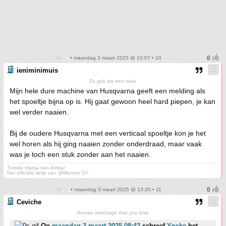
• maandag 3 maart 2025 @ 10:07 • 10
ieniminimuis
Zo gek als een muis
Mijn hele dure machine van Husqvarna geeft een melding als
het spoeltje bijna op is. Hij gaat gewoon heel hard piepen, je kan
wel verder naaien.
Bij de oudere Husqvarna met een verticaal spoeltje kon je het
wel horen als hij ging naaien zonder onderdraad, maar vaak
was je toch een stuk zonder aan het naaien.
Trotste mama van Ambar
Het officiële liefje van @Monitor O+
• maandag 3 maart 2025 @ 13:20 • 11
Ceviche
Human wreckage that you love
Op
maandag 3 maart 2025 08:42
schreef
Ynske
het