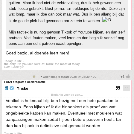
quilten. Maar ik had niet de echte vulling, dus ik heb gewoon een
stuk fleece gebruikt. Best prima. En treklusjes bij de rits. Deze zijn
wat lomp, maar ik doe dan ook maar wat. Dus ik ben allang blij dat
ik de goede plek had gevonden om ze erin te werken.
Mijn tactiek is nu nog gewoon Tiktok of Youtube kijken, en dan zelf
prutsen. Veel fouten maken, veel leren en dan begin ik vanzelf nog
eens aan een echt patroon exact opvolgen.
Goed bezig, al doende leert men!
Today is life -
the only life you are sure of. Make the most of today.
Dale Carnegie
• woensdag 5 maart 2025 @ 08:39 • 20
FOK!Fotograaf / Beeldredactie
Ynske
Bedankt voor de zon...
Ventlief is helemaal blij, ben bezig met een hete pantalon te
tekenen. Eens kijken of ik die binnenkort als proef van wat
ongebleekte katoen kan maken. Eventueel met mouleren wat
aanpassingen maken zodat hij een betere pasvorm heeft. En
dan kan hij ook in definitieve stof gemaakt worden
Today is life -