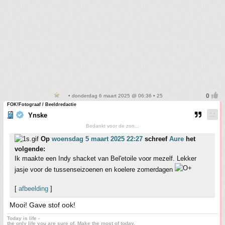
• donderdag 6 maart 2025 @ 06:36 • 25
FOK!Fotograaf / Beeldredactie
Ynske
Bedankt voor de zon...
Op
woensdag 5 maart 2025 22:27
schreef
Aure
het
volgende:
Ik maakte een Indy shacket van Bel'etoile voor mezelf. Lekker
jasje voor de tussenseizoenen en koelere zomerdagen
[
afbeelding
]
Mooi! Gave stof ook!
Today is life -
the only life you are sure of. Make the most of today.