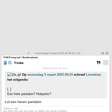
• woensdag 5 maart 2025 @ 09:24 • 22
FOK!Fotograaf / Beeldredactie
Ynske
Bedankt voor de zon...
Op
woensdag 5 maart 2025 09:15
schreef
Lienekien
het volgende:
[..]
Een hete pantalon? Hotpants?
Lol een heren pantalon
Today is life -
the only life you are sure of. Make the most of today.