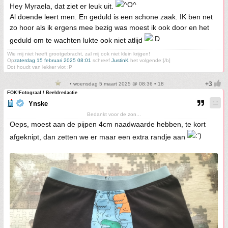
Hey Myraela, dat ziet er leuk uit.
Al doende leert men. En geduld is een schone zaak. IK ben net
zo hoor als ik ergens mee bezig was moest ik ook door en het
geduld om te wachten lukte ook niet atlijd
Wie mij niet heeft grootgebracht, zal mij ook niet klein krijgen!
Op
zaterdag 15 februari 2025 08:01
schreef
JustinK
het volgende:[/b]
Dot houdt van lekker vlot :P
• woensdag 5 maart 2025 @ 08:36 • 18
FOK!Fotograaf / Beeldredactie
Ynske
Bedankt voor de zon...
Oeps, moest aan de pijpen 4cm naadwaarde hebben, te kort
afgeknipt, dan zetten we er maar een extra randje aan