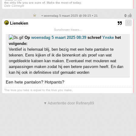
the only life you are sure of. Make the most of today.
Dale Carnegie
• woensdag 5 maart 2025 @ 09:15 • 21
Lienekien
Sunshower kisses...
Op
woensdag 5 maart 2025 08:39
schreef
Ynske
het
volgende:
Ventlief is helemaal blij, ben bezig met een hete pantalon te
tekenen. Eens kijken of ik die binnenkort als proef van wat
ongebleekte katoen kan maken. Eventueel met mouleren wat
aanpassingen maken zodat hij een betere pasvorm heeft. En dan
kan hij ook in definitieve stof gemaakt worden
Een hete pantalon? Hotpants?
The love you take is equal to the love you make.
▼ Advertentie door Refinery89