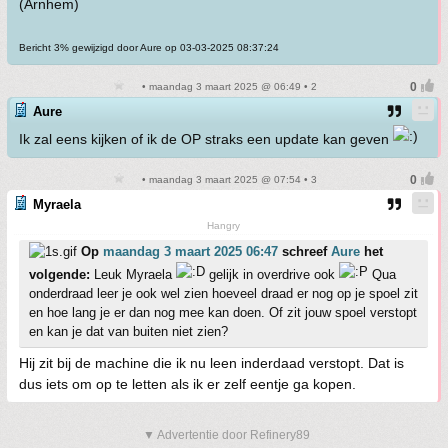
(Arnhem)
Bericht 3% gewijzigd door Aure op 03-03-2025 08:37:24
• maandag 3 maart 2025 @ 06:49 • 2
Aure
Ik zal eens kijken of ik de OP straks een update kan geven
• maandag 3 maart 2025 @ 07:54 • 3
Myraela
Hangry
Op
maandag 3 maart 2025 06:47
schreef
Aure
het
volgende:
Leuk Myraela
gelijk in overdrive ook
Qua
onderdraad leer je ook wel zien hoeveel draad er nog op je spoel zit
en hoe lang je er dan nog mee kan doen. Of zit jouw spoel verstopt
en kan je dat van buiten niet zien?
Hij zit bij de machine die ik nu leen inderdaad verstopt. Dat is
dus iets om op te letten als ik er zelf eentje ga kopen.
▼ Advertentie door Refinery89