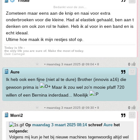
Ynske
Bedankt voor de zon...
Zometeen maar eens aan de knip en naai voor extra
onderbroeken voor die kleine. Had al elastiek gehaald, ben aan t
denken om ook zon rol te halen. Heb ik al voor in een band en is
echt ideaal.
Ultime hoe maak ik mijn restjes stof op.
Today is life -
the only life you are sure of. Make the most of today.
Dale Carnegie
• maandag 3 maart 2025 @ 09:04 • 8
Aure
Ik heb ook een fijne (niet al te dure) Brother (innovis a16) die
gewoon prima is
Maar ik zou wel zo'n mooie pfaff 720
willen of een Bernina inderdaad... Moeilijk
• maandag 3 maart 2025 @ 09:30 • 9
Morri2
Op
maandag 3 maart 2025 08:14
schreef
Aure
het
volgende:
Volgens mij kun je het bij nieuwe machines tegenwoordig altijd wel