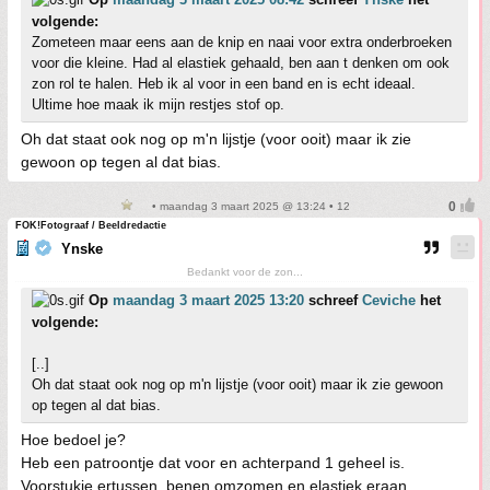
volgende:
Zometeen maar eens aan de knip en naai voor extra onderbroeken
voor die kleine. Had al elastiek gehaald, ben aan t denken om ook
zon rol te halen. Heb ik al voor in een band en is echt ideaal.
Ultime hoe maak ik mijn restjes stof op.
Oh dat staat ook nog op m'n lijstje (voor ooit) maar ik zie
gewoon op tegen al dat bias.
• maandag 3 maart 2025 @ 13:24 • 12
FOK!Fotograaf / Beeldredactie
Ynske
Bedankt voor de zon...
Op
maandag 3 maart 2025 13:20
schreef
Ceviche
het
volgende:
[..]
Oh dat staat ook nog op m'n lijstje (voor ooit) maar ik zie gewoon
op tegen al dat bias.
Hoe bedoel je?
Heb een patroontje dat voor en achterpand 1 geheel is.
Voorstukje ertussen, benen omzomen en elastiek eraan