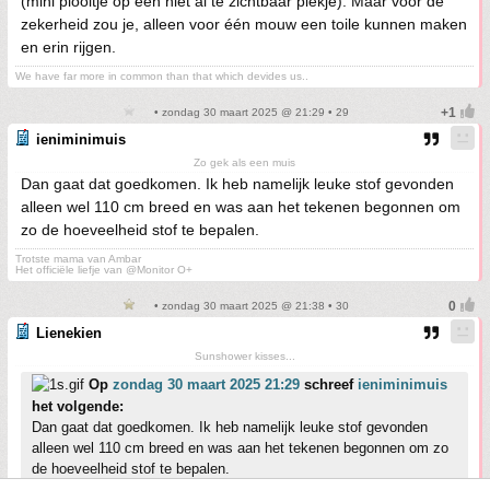
(mini plooitje op een niet al te zichtbaar plekje). Maar voor de
zekerheid zou je, alleen voor één mouw een toile kunnen maken
en erin rijgen.
We have far more in common than that which devides us..
• zondag 30 maart 2025 @ 21:29 • 29
ieniminimuis
Zo gek als een muis
Dan gaat dat goedkomen. Ik heb namelijk leuke stof gevonden
alleen wel 110 cm breed en was aan het tekenen begonnen om
zo de hoeveelheid stof te bepalen.
Trotste mama van Ambar
Het officiële liefje van @Monitor O+
• zondag 30 maart 2025 @ 21:38 • 30
Lienekien
Sunshower kisses...
Op
zondag 30 maart 2025 21:29
schreef
ieniminimuis
het volgende:
Dan gaat dat goedkomen. Ik heb namelijk leuke stof gevonden
alleen wel 110 cm breed en was aan het tekenen begonnen om zo
de hoeveelheid stof te bepalen.