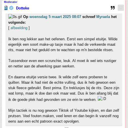
Moderator
Dotteke
Op
woensdag 5 maart 2025 08:07
schreef
Myraela
het
volgende:
[
afbeelding
]
Ik ben nog lekker aan het oefenen. Eerst een simpel etuitje. Wilde
eigenlijk een soort make-up tasje maar ik had de verkeerde maat
rits, maar niet het geduld om te wachten op m'n bestelde ritsen.
Tussendoor even een scrunchie, leuk. Al moet ik wel iets rustiger
en netter aan de afwerking gaan werken.
En daarna etuitje versie twee. Ik wilde zelf eens proberen te
quilten. Maar ik had niet de echte vulling, dus ik heb gewoon een
stuk fleece gebruikt. Best prima. En treklusjes bij de rits. Deze zijn
wat lomp, maar ik doe dan ook maar wat. Dus ik ben allang blij dat
ik de goede plek had gevonden om ze erin te werken.
Mijn tactiek is nu nog gewoon Tiktok of Youtube kijken, en dan zelf
prutsen. Veel fouten maken, veel leren en dan begin ik vanzelf nog
eens aan een echt patroon exact opvolgen.