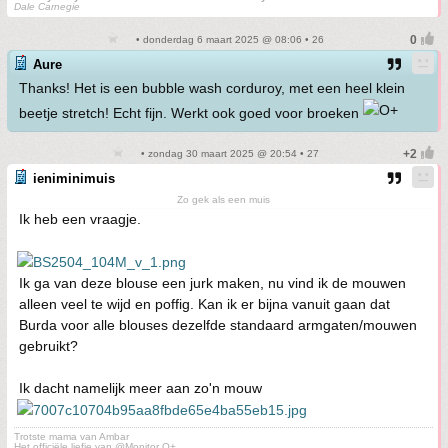
Dale Carnegie
• donderdag 6 maart 2025 @ 08:06 • 26
Aure
Thanks! Het is een bubble wash corduroy, met een heel klein
beetje stretch! Echt fijn. Werkt ook goed voor broeken
• zondag 30 maart 2025 @ 20:54 • 27
ieniminimuis
Zo gek als een muis
Ik heb een vraagje.
Ik ga van deze blouse een jurk maken, nu vind ik de mouwen
alleen veel te wijd en poffig. Kan ik er bijna vanuit gaan dat
Burda voor alle blouses dezelfde standaard armgaten/mouwen
gebruikt?
Ik dacht namelijk meer aan zo'n mouw
Trotste mama van Ambar
Het officiële liefje van @Monitor O+