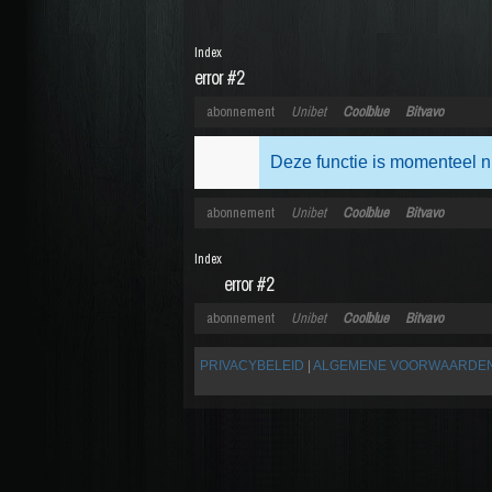
Index
error #2
abonnement
Unibet
Coolblue
Bitvavo
Deze functie is momenteel n
abonnement
Unibet
Coolblue
Bitvavo
Index
error #2
abonnement
Unibet
Coolblue
Bitvavo
PRIVACYBELEID
|
ALGEMENE VOORWAARDE