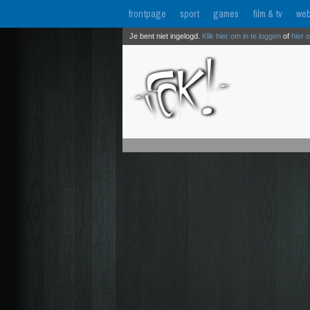
frontpage
sport
games
film & tv
web
Je bent niet ingelogd.
Klik hier om in te loggen
of
hier 