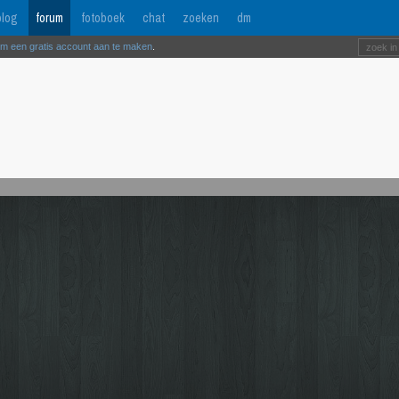
log
forum
fotoboek
chat
zoeken
dm
om een gratis account aan te maken
.