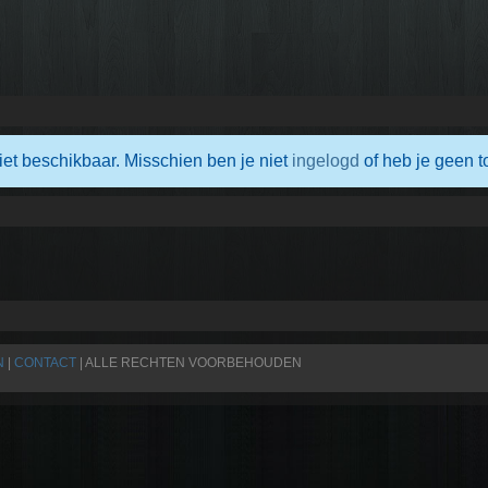
iet beschikbaar. Misschien ben je niet
ingelogd
of heb je geen t
N
|
CONTACT
| ALLE RECHTEN VOORBEHOUDEN