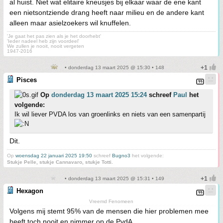
al huist. Niet wat elitaire kneusjes bij elkaar waar de ene kant
een nietsontziende drang heeft naar milieu en de andere kant
alleen maar asielzoekers wil knuffelen.
'Je gaat het pas zien als je het doorhebt'
'Ieder nadeel heb zijn voordeel'
We zullen je nooit, nooit vergeten
1947-2016
• donderdag 13 maart 2025 @ 15:30 • 148
Pisces
Op
donderdag 13 maart 2025 15:24
schreef
Paul
het
volgende:
Ik wil liever PVDA los van groenlinks en niets van een samenpartij
Dit.
Op
woensdag 22 januari 2025 19:50
schreef
Bugno3
het volgende:
Stukje Pelle, stukje Cannavaro, stukje Totti.
• donderdag 13 maart 2025 @ 15:31 • 149
Hexagon
Vreemd Fenomeen
Volgens mij stemt 95% van de mensen die hier problemen mee
heeft toch nooit en nimmer op de PvdA.