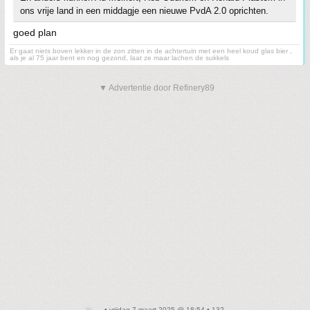
ons vrije land in een middagje een nieuwe PvdA 2.0 oprichten.
goed plan
Er gaat niets boven lekker in de zon zitten in de achtertuin met een heel koud glas bier ,
als je al 75 jaar bent en nog gezond, laat ze maar lachen de sukkels
▼ Advertentie door Refinery89
• vrijdag 7 maart 2025 @ 18:54 • 132