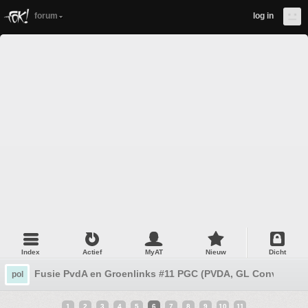
forum
log in
Index
Actief
MyAT
Nieuw
Dicht
Fusie PvdA en Groenlinks #11 PGC (PVDA, GL Convention
pol
1
2
3
4
5
6
7
8
9
10
11