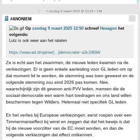
• zondag 9 maart 2025 @ 13:25 • 136
#ANONIEM
Op
zondag 9 maart 2025 12:50
schreef
Hexagon
het
volgende:
Lutz is ook weer aan het ratelen
https://www.ad.nl/opinie/(...)democratie~a3c24694/
Ze is echt aan het zwammen, de nieuwe leden kwamen na de
verkiezingen. Er is geen enkele aanleiding voor GL leden om op
dat moment lid te worden, de stemming was toen geweest en de
volgende stemming zou eind 2026 pas komen. Nee,
waarschijnlijk zijn dit gewoon anti-PVV leden, mensen die de
sociaal-democratie een warm hart toedragen en ons land willen
beschermen tegen Wilders. Helemaal niet specifiek GL leden.
En het verlies bij Europese verkiezingen: eerst roepen over een
Timmermanseffect bij winst en zeggen dat dat het bewijs is dat
hij de nieuwe voorzitter van de EC moet worden, en dan de
volgende verkiezingen dat effect ontkennen.