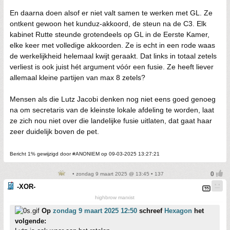
En daarna doen alsof er niet valt samen te werken met GL. Ze
ontkent gewoon het kunduz-akkoord, de steun na de C3. Elk
kabinet Rutte steunde grotendeels op GL in de Eerste Kamer,
elke keer met volledige akkoorden. Ze is echt in een rode waas
de werkelijkheid helemaal kwijt geraakt. Dat links in totaal zetels
verliest is ook juist hét argument vóór een fusie. Ze heeft liever
allemaal kleine partijen van max 8 zetels?
Mensen als die Lutz Jacobi denken nog niet eens goed genoeg
na om secretaris van de kleinste lokale afdeling te worden, laat
ze zich nou niet over die landelijke fusie uitlaten, dat gaat haar
zeer duidelijk boven de pet.
Bericht 1% gewijzigd door #ANONIEM op 09-03-2025 13:27:21
• zondag 9 maart 2025 @ 13:45 • 137
-XOR-
highbrow marxist
Op
zondag 9 maart 2025 12:50
schreef
Hexagon
het
volgende: