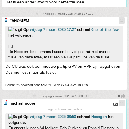
Het is een ander woord voor hetzelfde idee.
• vrijdag 7 maart 2025 @ 18:12 • 130
#ANONIEM
Op
vrijdag 7 maart 2025 17:27
schreef
0ne_of_the_few
het volgende:
[..]
De Hoop en Timmermans hadden het volgens mij niet over de
fusie van deze twee, maar een nieuwe partij los van de fusie.
De CU was ook een nieuwe partij, GPV en RPF zijn opgeheven.
Dus niet los, maar als fusie.
Bericht 2% gewijzigd door #ANONIEM op 07-03-2025 18:12:59
• vrijdag 7 maart 2025 @ 18:38 • 131
michaelmoore
begin ook een voedselbos
Op
vrijdag 7 maart 2025 08:58
schreef
Hexagon
het
volgende:
En anders kunnen Ad Melkert, Rob Oudkerk en Ronald Plasterk in