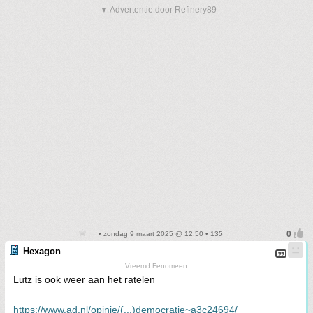
▼ Advertentie door Refinery89
• zondag 9 maart 2025 @ 12:50 • 135
Hexagon
Vreemd Fenomeen
Lutz is ook weer aan het ratelen
https://www.ad.nl/opinie/(...)democratie~a3c24694/