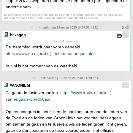
klopt PVDA is weg, dan moeten ze een andere partij oprichten of
andere naam
Er gaat niets boven lekker in de zon zitten in de achtertuin met een heel koud glas bier ,
als je al 75 jaar bent en nog gezond, laat ze maar lachen de sukkels
• donderdag 13 maart 2025 @ 14:57 • 142
Hexagon
Vreemd Fenomeen
De stemming wordt naar voren gehaald
https://www.nu.nl/politie(...)stemmen-in-juni.html
In juni is het moment van de waarheid.
• donderdag 13 maart 2025 @ 14:58 • 143
#ANONIEM
Ze gaan de fusie versnellen:
https://www.trouw.nl/poli(...)-
samengaan~bb4d66aa/
Op een congres in juni zullen de partijbesturen aan de leden van
de PvdA en de leden van GroenLinks het voorstel neerleggen
om samen te gaan en te fuseren. Als de leden groen licht geven,
gaan de partijbesturen de fusie voorbereiden. Het officiële