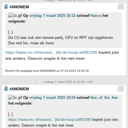
#ANONIEM
Op
vrijdag 7 maart 2025 18:12
schreef
Hanca
het
volgende:
[..]
De CU was ook een nieuwe partij, GPV en RPF zijn opgeheven.
Dus niet los, maar als fusie.
https://www.nrc.nl/nieuws(...)lid-de-hoop-a4881095
bepleit juist
iets anders. Daarom snapte ik het niet meer.
Bericht 0% gewijzigd door #ANONIEM op 07-03-2025 18:54:35
• vrijdag 7 maart 2025 @ 21:25 • 133
#ANONIEM
Op
vrijdag 7 maart 2025 18:54
schreef
0ne_of_the_few
het volgende:
[..]
https://www.nrc.nl/nieuws(...)lid-de-hoop-a4881095
bepleit juist iets
anders. Daarom snapte ik het niet meer.