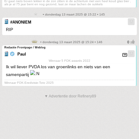
Er gaat niets boven lekker in de zon zitten in de achtertuin met een heel koud glas bier ,
als je al 75 jaar bent en nog gezond, laat ze maar lachen de sukkels
• donderdag 13 maart 2025 @ 15:22 • 145
#ANONIEM
RIP
• donderdag 13 maart 2025 @ 15:24 • 146
Redactie Frontpage / Weblog
Paul
Winnaar 5 FOK-awards 2022
Ik wil liever PVDA los van groenlinks en niets van een
samenpartij
Winnaar FOK-Eredivisie-Toto 2025
▼ Advertentie door Refinery89