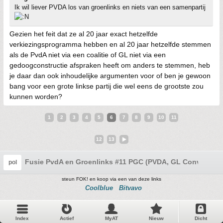
Ik wil liever PVDA los van groenlinks en niets van een samenpartij
Gezien het feit dat ze al 20 jaar exact hetzelfde
verkiezingsprogramma hebben en al 20 jaar hetzelfde stemmen
als de PvdA niet via een coalitie of GL niet via een
gedoogconstructie afspraken heeft om anders te stemmen, heb
je daar dan ook inhoudelijke argumenten voor of ben je gewoon
bang voor een grote linkse partij die wel eens de grootste zou
kunnen worden?
1
2
3
4
5
6
7
8
9
10
11
12
13
Fusie PvdA en Groenlinks #11 PGC (PVDA, GL Convention
pol
steun FOK! en koop via een van deze links
Coolblue
Bitvavo
Index
Actief
MyAT
Nieuw
Dicht