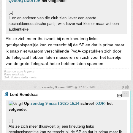
QWARQTAARTJE
het volgende:
[..]
Lutz en anderen van die club zien liever een aparte
sociaaldemocratische partij, wss liever wat kleiner maar wel een
authentieke
Als ze zich meer thuisvoelt bij een kneuterig links
getuigenispartijtje kan ze terecht bij de SP en dat is prima maar
ik snap niet waarom verschillende PvdA-kopstukken zich door
de Telegraaf hebben laten masseren en zich voor het karretje
van de grote Telegraaf-hetze hebben laten spannen.
Il mondo apre le porte
Pace totalitaria
Solo l'odore della morte.
• zondag 9 maart 2025 @ 17:45 • 140
Lord-Ronddraai
Op
zondag 9 maart 2025 16:34
schreef
-XOR-
het
volgende:
[..]
Als ze zich meer thuisvoelt bij een kneuterig links
getuigenispartijtje kan ze terecht bij de SP en dat is prima maar ik