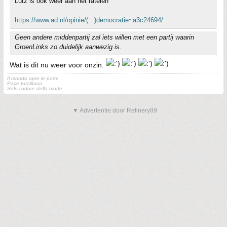
Lutz is ook weer aan het ratelen
https://www.ad.nl/opinie/(...)democratie~a3c24694/
Geen andere middenpartij zal iets willen met een partij waarin
GroenLinks zo duidelijk aanwezig is.
Wat is dit nu weer voor onzin.
Il mondo apre le porte
Pace totalitaria
Solo l'odore della morte.
▼ Advertentie door Refinery89