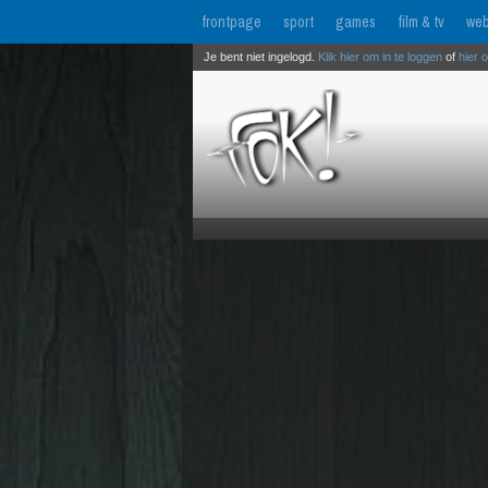
frontpage
sport
games
film & tv
web
Je bent niet ingelogd.
Klik hier om in te loggen
of
hier 