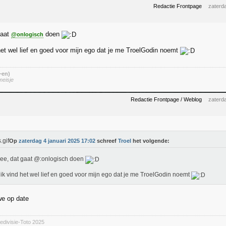
Redactie Frontpage
zaterd
gaat
doen
@onlogisch
het wel lief en goed voor mijn ego dat je me TroelGodin noemt
 ~en)
meisje
Redactie Frontpage / Weblog
zaterd
Op
zaterdag 4 januari 2025 17:02
schreef
Troel
het volgende:
ee, dat gaat @:onlogisch doen
ik vind het wel lief en goed voor mijn ego dat je me TroelGodin noemt
we op date
divisie-Toto 2025