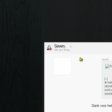
Seven.
We are Borg.
quote:
[..]
Ik he
stond
echt 
voor
Dank voor he