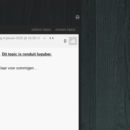
actieve topics
nieuwe topics
ag 4 januari 2025 @ 16:30
:09
#1
n.
Dit topic is ronduit luguber.
klaar voor sommigen...