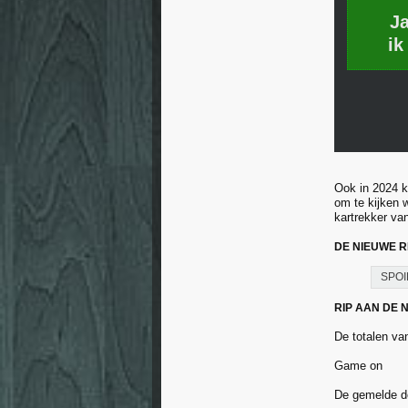
J
ik
Ook in 2024 ki
om te kijken 
kartrekker va
DE NIEUWE RE
SPOI
RIP AAN DE
De totalen va
Game on
De gemelde do