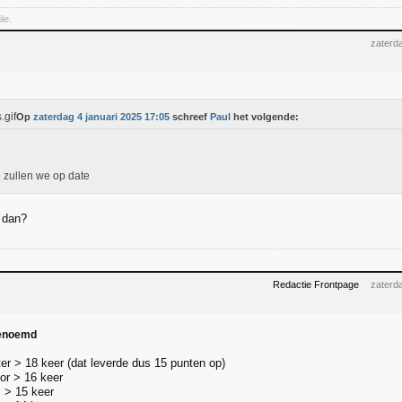
le.
zaterd
Op
zaterdag 4 januari 2025 17:05
schreef
Paul
het volgende:
zullen we op date
 dan?
Redactie Frontpage
zaterd
genoemd
er > 18 keer (dat leverde dus 15 punten op)
or > 16 keer
s > 15 keer