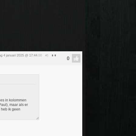
ag 4 januari 2025 @ 17:44
:00
#5
etjes in kolommen
aul), maar als er
 heb ik geen