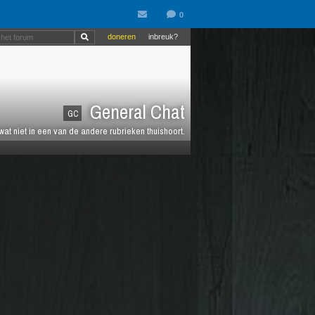
doneren
inbreuk?
General Chat
GC
 wat niet in een van de andere rubrieken thuishoort.