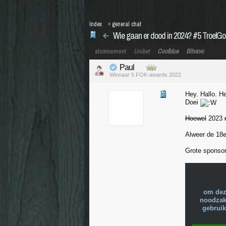
Index
»
general chat
Wie gaan er dood in 2024? #5 TroelGo
abonnement
Unibet
Coolblue
Bitvavo
Paul
Winnaar 5 FOK-awards 2022
Hey. Hallo. H
Doei
Hoewel
2023
Alweer de 18e
Grote sponsor
om dez
noodzake
gebruik