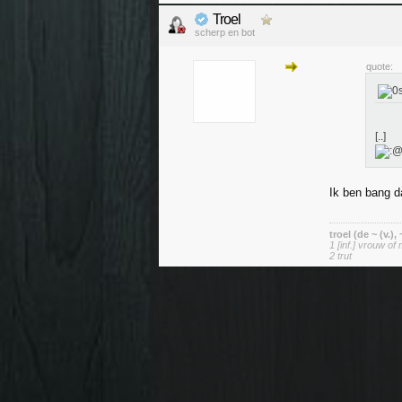
Troel
scherp en bot
quote:
[..]
Ik ben bang da
troel (de ~ (v.),
1 [inf.] vrouw of 
2 trut