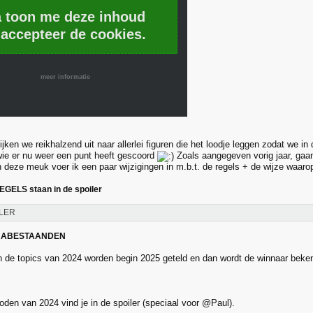
a toon me deze inhoud
 accepteer de cookies.
meer informatie
jken we reikhalzend uit naar allerlei figuren die het loodje leggen zodat we in
wie er nu weer een punt heeft gescoord
Zoals aangegeven vorig jaar, gaan
n deze meuk voer ik een paar wijzigingen in m.b.t. de regels + de wijze waarop
GELS staan in de spoiler
LER
 NABESTAANDEN
n de topics van 2024 worden begin 2025 geteld en dan wordt de winnaar bek
den van 2024 vind je in de spoiler (speciaal voor @Paul).