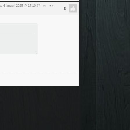
ag 4 januari 2025 @ 17:10
:57
#4