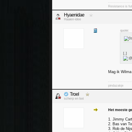
Resistance is futi
Hyaenidae
Haaien-idee
quote:
[..]
Mag ik Wilma
pindazakje
Troel
scherp en bot
Het meeste 
1. Jimmy Cart
2. Bas van To
3. Rob de Nij