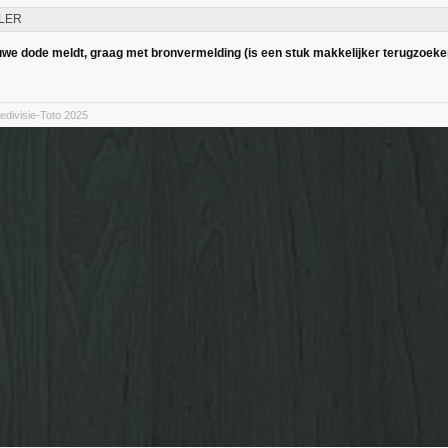
LER
euwe dode meldt, graag met bronvermelding (is een stuk makkelijker terugzoek
divisie-Toto 2025