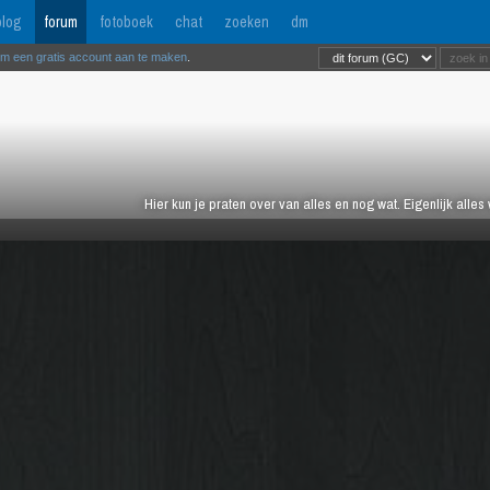
log
forum
fotoboek
chat
zoeken
dm
om een gratis account aan te maken
.
Hier kun je praten over van alles en nog wat. Eigenlijk alles