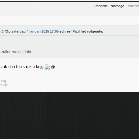
Redactie Frontpage
zaterd
Op
zaterdag 4 januari 2025 17:05
schreef
Paul
het volgende:
zullen we op date
t ik dan thuis ruzie krijg
 ~en)
meisje