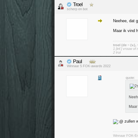
Troel
scherp en bot
Neehee, dat 
Maar ik vind 
troel (de ~ (v.),
1 [inf.] vrouw of 
2 trut
Paul
Winnaar 5 FOK-awards 2022
quote:
Neeh
Maar 
zullen 
Winnaar FOK-Ere