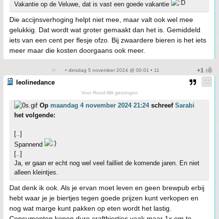
Vakantie op de Veluwe, dat is vast een goede vakantie
Die accijnsverhoging helpt niet mee, maar valt ook wel mee
gelukkig. Dat wordt wat groter gemaakt dan het is. Gemiddeld
iets van een cent per flesje ofzo. Bij zwaardere bieren is het iets
meer maar die kosten doorgaans ook meer.
• dinsdag 5 november 2024 @ 00:01 • 11
leolinedance
Voor Rood-Wit gezongen
Op
maandag 4 november 2024 21:24
schreef
Sarabi
het volgende:
[..]
Spannend
[..]
Ja, er gaan er echt nog wel veel failliet de komende jaren. En niet
alleen kleintjes.
Dat denk ik ook. Als je ervan moet leven en geen brewpub erbij
hebt waar je je biertjes tegen goede prijzen kunt verkopen en
nog wat marge kunt pakken op eten wordt het lastig.
Consumenten kopen dure craftbiertjes vaak maar 1x om te