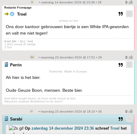
• zaterdag 14 december 2024 @ 23:36 • 28
Redactie Frontpage
Troel
scherp en bot
Ons door kantoor gebrouwen biertje is een White IPA geworden
en valt me niet tegen!
troel (de ~ (v.), ~en)
1 [inf.] vrouw of meisje
2 trut
• maandag 23 december 2024 @ 17:51 • 29
Perrin
Toekomst. Made in Europe.
Ah hier is het bier.
Oude Geuze Boon, mensen. Beste bier.
And what rough beast, its hour come round at last,
Slouches towards Bethlehem to be born?
• maandag 23 december 2024 @ 18:10 • 30
Sarabi
Op
zaterdag 14 december 2024 23:36
schreef
Troel
het
volgende: