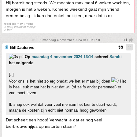
Hij borrelt nog steeds. We mochten maximaal 6 weken wachten,
morgen is het 5 weken. Komend weekend gaat mijn vriend
ermee bezig. Ik kan dan enkel toekijken, maar dat is ok.
troel (de ~ (v.), ~en)
1 [inf.] vrouw of meisje
2 trut
• maandag 4 november 2024 @ 19:51 • 8
BillDauterive
Op
maandag 4 november 2024 16:14
schreef
Sarabi
het volgende:
[..]
Voor ons is het niet zo erg omdat we het er maar bij doen
Het
is heel leuk maar het is niet dat wij (of zelfs ander personeel) er
van moet leven.
Ik snap ook wel dat voor veel mensen het bier te duurt wordt,
maarja de kosten zijn echt niet normaal hoog geworden.
Dat scheelt een hoop! Verwacht je dat er nog veel
bierbrouwerijtjes op instorten staan?