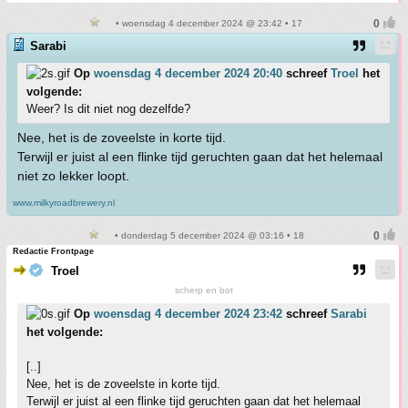
• woensdag 4 december 2024 @ 23:42 • 17
Sarabi
Op
woensdag 4 december 2024 20:40
schreef
Troel
het
volgende:
Weer? Is dit niet nog dezelfde?
Nee, het is de zoveelste in korte tijd.
Terwijl er juist al een flinke tijd geruchten gaan dat het helemaal
niet zo lekker loopt.
www.milkyroadbrewery.nl
• donderdag 5 december 2024 @ 03:16 • 18
Redactie Frontpage
Troel
scherp en bot
Op
woensdag 4 december 2024 23:42
schreef
Sarabi
het volgende:
[..]
Nee, het is de zoveelste in korte tijd.
Terwijl er juist al een flinke tijd geruchten gaan dat het helemaal