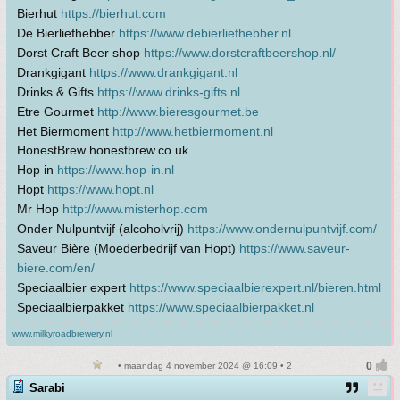
Bierhut
https://bierhut.com
De Bierliefhebber
https://www.debierliefhebber.nl
Dorst Craft Beer shop
https://www.dorstcraftbeershop.nl/
Drankgigant
https://www.drankgigant.nl
Drinks & Gifts
https://www.drinks-gifts.nl
Etre Gourmet
http://www.bieresgourmet.be
Het Biermoment
http://www.hetbiermoment.nl
HonestBrew honestbrew.co.uk
Hop in
https://www.hop-in.nl
Hopt
https://www.hopt.nl
Mr Hop
http://www.misterhop.com
Onder Nulpuntvijf (alcoholvrij)
https://www.ondernulpuntvijf.com/
Saveur Bière (Moederbedrijf van Hopt)
https://www.saveur-
biere.com/en/
Speciaalbier expert
https://www.speciaalbierexpert.nl/bieren.html
Speciaalbierpakket
https://www.speciaalbierpakket.nl
www.milkyroadbrewery.nl
• maandag 4 november 2024 @ 16:09 • 2
Sarabi