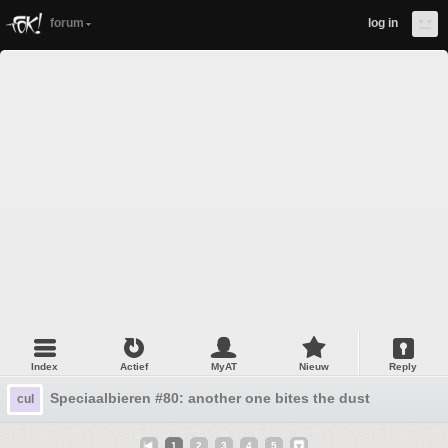
forum
log in
Index
Actief
MyAT
Nieuw
Reply
Speciaalbieren #80: another one bites the dust
cul
1
2
3
4
5