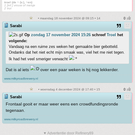
troel (de ~ (v.), ~en)
1 [inf.] vrouw of meisje
2 trut
• maandag 18 november 2024 @ 09:15 • 14
Sarabi
Op
zondag 17 november 2024 15:26
schreef
Troel
het
volgende:
Vandaag na een ruime zes weken het gemaakte bier gebotteld.
Ondanks dat het niet echt mijn smaak was, viel het me niet tegen.
Ik had het veel smeriger verwacht
Dat is al iets
over een paar weken is hij nog lekkerder.
www.milkyroadbrewery.nl
• woensdag 4 december 2024 @ 17:40 • 15
Sarabi
Frontaal gooit er maar weer eens een crowdfundingsronde
tegenaan.
www.milkyroadbrewery.nl
▼ Advertentie door Refinery89