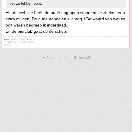
niet zo lekker loopt.
Ah, de website heeft de oude nog open staan en ze zoeken een
extra miljoen. De oude aandelen zijn nog 1/3e waard van wat ze
ooit waren begreep ik inderdaad.
En de bierclub gaat op de schop.
troel (de ~ (v.), ~en)
1 [inf.] vrouw of meisje
2 trut
▼ Advertentie door Refinery89