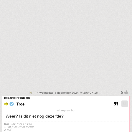
• woensdag 4 december 2024 @ 20:40 • 16
Redactie Frontpage
Troel
scherp en bot
Weer? Is dit niet nog dezelfde?
troel (de ~ (v.), ~en)
1 [inf.] vrouw of meisje
2 trut