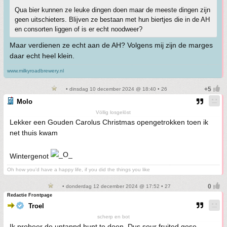
Qua bier kunnen ze leuke dingen doen maar de meeste dingen zijn
geen uitschieters. Blijven ze bestaan met hun biertjes die in de AH
en consorten liggen of is er echt noodweer?
Maar verdienen ze echt aan de AH? Volgens mij zijn de marges
daar echt heel klein.
www.milkyroadbrewery.nl
• dinsdag 10 december 2024 @ 18:40 • 26
Molo
Völlig losgelöst
Lekker een Gouden Carolus Christmas opengetrokken toen ik
net thuis kwam
Wintergenot
Oh how you'd have a happy life, if you did the things you like
• donderdag 12 december 2024 @ 17:52 • 27
Redactie Frontpage
Troel
scherp en bot
Ik probeer de untappd hunt te doen. Dus sour fruited gose