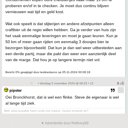
proberen en/of in te checken. Je moet dus continu blijven
vernieuwen wat tijd en geld kost.
Wat ook speelt is dat slijterijen en andere afzetpunten alleen
craftbier uit de regio willen hebben. Ga je verder van huis zijn
het vaak eenmalige leveringen en moet je gaan leuren. Kun je
50 km of meer gaan rijden om eenmalig 3 doosjes bier te
bezorgen bijvoorbeeld. Dat kun je dan wel weer uitbesteden aan
een derde partij, maar die pakt dan weer een aanzienlijk deel
van de marge. Dat hou je op langere termijn niet vol.
Bericht 0% gewijzigd door leolinedance op 05-11-2024 00:08:18
• dinsdag 5 november 2024 @ 09:23 • 12
pipster
Oei Bronckhorst, dat is wel een flinke. Steve de eigenaar is wel
al lange tijd ziek.
Well, what possible harm could one insane, mutant tentacle do?
▼ Advertentie door Refinery89