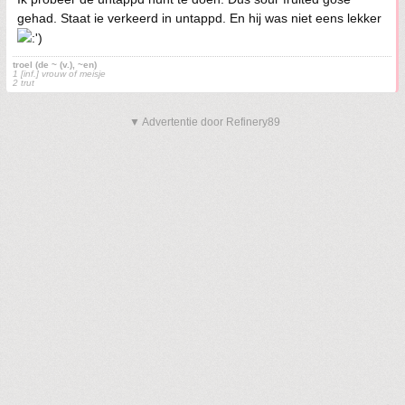
gehad. Staat ie verkeerd in untappd. En hij was niet eens lekker
troel (de ~ (v.), ~en)
1 [inf.] vrouw of meisje
2 trut
▼ Advertentie door Refinery89