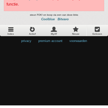
functie.
steun FOK! en koop via een van deze links
Coolblue
Bitvavo
Index
Actief
MyAT
Nieuw
Gelezen
privacy
•
premium account
•
voorwaarden