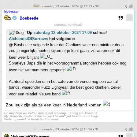
• zondag 13 oktober 2024 @ 13:13 • 30
Moderator
Bosbeetle
terminaal verdwaald
Op
zaterdag 12 oktober 2024 17:09
schreef
AlchemistOfSorrows
het volgende:
@:Bosbeetle volgende keer dat Cardiacs weer een minitour doen
zou je eigenlijk moeten kijken of je kunt gaan, ze waren ook dit
keer weer briljant
Spratleys Japs die in het voorprogramma stonden hebben ook nog
twee nieuwe nummers gespeeld
Achteraf speelden er in het cafe van de venue nog een aantal
bands, waaronder Fuzz Lightyear, die best goed klonken, zeker
voor een relatief nieuwe band
Zou leuk zijn als ze een keer in Nederland komen
En mochten we vallen dan is het omhoog.
- Krang (uit: Pantani)
My favourite music is the music I haven't yet heard
- John Cage
Water: ijskoud de hardste
- Gehenna
• zondag 13 oktober 2024 @ 15:36 • 31
AlchemistOfSorrows