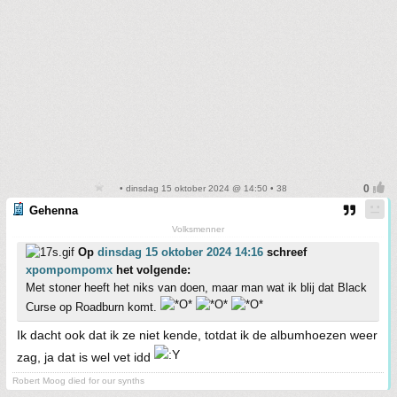
• dinsdag 15 oktober 2024 @ 14:50 • 38
Gehenna
Volksmenner
Op
dinsdag 15 oktober 2024 14:16
schreef
xpompompomx
het volgende:
Met stoner heeft het niks van doen, maar man wat ik blij dat Black
Curse op Roadburn komt.
Ik dacht ook dat ik ze niet kende, totdat ik de albumhoezen weer
zag, ja dat is wel vet idd
Robert Moog died for our synths