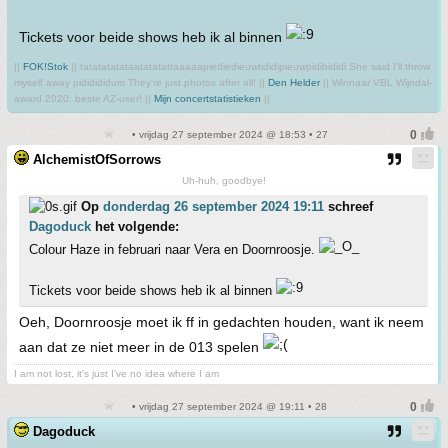
Tickets voor beide shows heb ik al binnen
||
FOK!Stok
|| tatatatatataatatatattaaaaapiediedieuwtididipieuwpidibididi She said I'll throw
myself away pididididum They're just photos after all! ||
Den Helder
|| Winnaar VBL Wijndal-
award 2020: beste AZ-user! ||
Mijn concertstatistieken
||
• vrijdag 27 september 2024 @ 18:53 • 27
AlchemistOfSorrows
Uh-huh, goodbye!
Op
donderdag 26 september 2024 19:11
schreef
Dagoduck
het volgende:
Colour Haze in februari naar Vera en Doornroosje.
Tickets voor beide shows heb ik al binnen
Oeh, Doornroosje moet ik ff in gedachten houden, want ik neem
aan dat ze niet meer in de 013 spelen
I am not lost, it's just I've no idea where I am
• vrijdag 27 september 2024 @ 19:11 • 28
Dagoduck