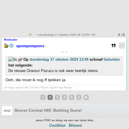
• donderdag 17 oktober 2024 @ 13:55 • 50
Moderator
xpompompomx
^(;,;)^
Op
donderdag 17 oktober 2024 13:49
schreef
Geluiden
het volgende:
De nieuwe Oranssi Pazuzu is ook weer heerlijk intens.
Oeh, die moet ik nog ff tjekken ja.
ph'nglui mglw'nafh Cthulhu R'lyeh wgah'nagl fhtagn
1
2
3
4
5
6
Stoner Central #60: Battling Guns!
muz
steun FOK! en koop via een van deze links
Coolblue
Bitvavo