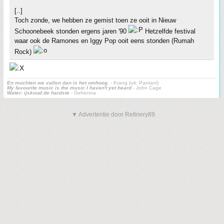
[..]
Toch zonde, we hebben ze gemist toen ze ooit in Nieuw
Schoonebeek stonden ergens jaren '90
Hetzelfde festival
waar ook de Ramones en Iggy Pop ooit eens stonden (Rumah
Rock)
En mochten we vallen dan is het omhoog.
- Krang (uit: Pantani)
My favourite music is the music I haven't yet heard
- John Cage
Water: ijskoud de hardste
- Gehenna
▼ Advertentie door Refinery89