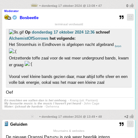
• donderdag 17 oktober 2024 @ 13:08 • 47
Moderator
Bosbeetle
terminaal verdwaald
Op
donderdag 17 oktober 2024 12:36
schreef
AlchemistOfSorrows
het volgende:
Het Stroomhuis in Eindhoven is afgelopen nacht afgebrand
bron
Ontzettende toffe zaal voor de wat meer underground bands, kwam
er graag
Vooral veel kleine bands gezien daar, maar altijd toffe sfeer en een
volle bak energie, ookal was het maar een kleine zaal
Oef
En mochten we vallen dan is het omhoog.
- Krang (uit: Pantani)
My favourite music is the music I haven't yet heard
- John Cage
Water: ijskoud de hardste
- Gehenna
• donderdag 17 oktober 2024 @ 13:49 • 48
Geluiden
Mountains & websites
De nieuwe Oranssi Pazuzu is ook weer heerlijk intens.