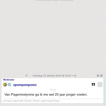
• dinsdag 15 oktober 2024 @ 15:07 • 41
Moderator
xpompompomx
^(;,;)^
Van Pageninetynine ga ik me wel 25 jaar jonger voelen.
ph'nglui mglw'nafh Cthulhu R'lyeh wgah'nagl fhtagn