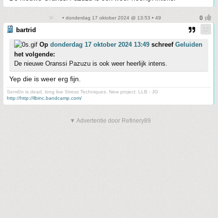
• donderdag 17 oktober 2024 @ 13:53 • 49
bartrid
Op
donderdag 17 oktober 2024 13:49
schreef
Geluiden
het volgende:
De nieuwe Oranssi Pazuzu is ook weer heerlijk intens.
Yep die is weer erg fijn.
Semi0n is dead, long live Stress Techniques. New project: LLB - JG
http://http://llbinc.bandcamp.com/
▼ Advertentie door Refinery89