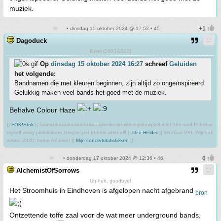
muziek.
• dinsdag 15 oktober 2024 @ 17:52 • 45
Dagoduck
Karel (2003-2022)
Op
dinsdag 15 oktober 2024 16:27
schreef
Geluiden
het volgende:
Bandnamen die met kleuren beginnen, zijn altijd zo ongeïnspireerd.
Gelukkig maken veel bands het goed met de muziek.
Behalve Colour Haze
||
FOK!Stok
|| tatatatatataatatatattaaaaapiediedieuwtididipieuwpidibididi She said I'll throw
myself away pididididum They're just photos after all! ||
Den Helder
|| Winnaar VBL Wijndal-
award 2020: beste AZ-user! ||
Mijn concertstatistieken
||
• donderdag 17 oktober 2024 @ 12:36 • 46
AlchemistOfSorrows
Uh-huh, goodbye!
Het Stroomhuis in Eindhoven is afgelopen nacht afgebrand
bron
Ontzettende toffe zaal voor de wat meer underground bands,