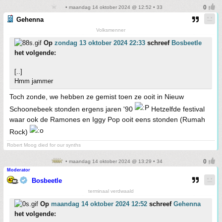
• maandag 14 oktober 2024 @ 12:52 • 33
Gehenna
Volksmenner
Op
zondag 13 oktober 2024 22:33
schreef
Bosbeetle
het volgende:
[..]
Hmm jammer
Toch zonde, we hebben ze gemist toen ze ooit in Nieuw
Schoonebeek stonden ergens jaren '90
Hetzelfde festival
waar ook de Ramones en Iggy Pop ooit eens stonden (Rumah
Rock)
Robert Moog died for our synths
• maandag 14 oktober 2024 @ 13:29 • 34
Moderator
Bosbeetle
terminaal verdwaald
Op
maandag 14 oktober 2024 12:52
schreef
Gehenna
het volgende: