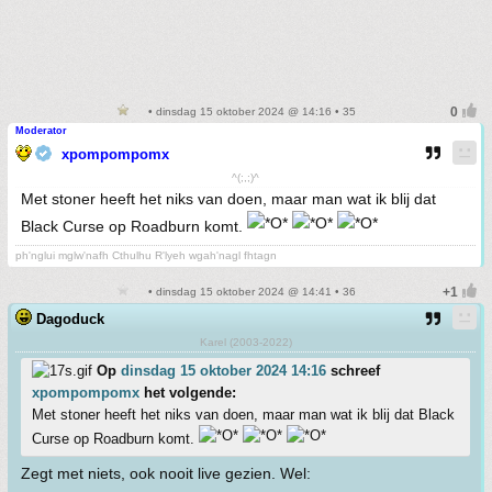
• dinsdag 15 oktober 2024 @ 14:16 • 35
Moderator
xpompompomx
^(;,;)^
Met stoner heeft het niks van doen, maar man wat ik blij dat
Black Curse op Roadburn komt.
ph'nglui mglw'nafh Cthulhu R'lyeh wgah'nagl fhtagn
• dinsdag 15 oktober 2024 @ 14:41 • 36
Dagoduck
Karel (2003-2022)
Op
dinsdag 15 oktober 2024 14:16
schreef
xpompompomx
het volgende:
Met stoner heeft het niks van doen, maar man wat ik blij dat Black
Curse op Roadburn komt.
Zegt met niets, ook nooit live gezien. Wel: