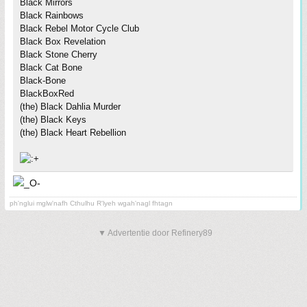
Black Mirrors
Black Rainbows
Black Rebel Motor Cycle Club
Black Box Revelation
Black Stone Cherry
Black Cat Bone
Black-Bone
BlackBoxRed
(the) Black Dahlia Murder
(the) Black Keys
(the) Black Heart Rebellion
ph'nglui mglw'nafh Cthulhu R'lyeh wgah'nagl fhtagn
▼ Advertentie door Refinery89