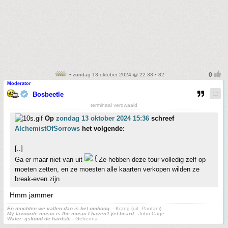
• zondag 13 oktober 2024 @ 22:33 • 32
Moderator
Bosbeetle
terminaal verdwaald
Op
zondag 13 oktober 2024 15:36
schreef
AlchemistOfSorrows
het volgende:
[..]
Ga er maar niet van uit
Ze hebben deze tour volledig zelf op
moeten zetten, en ze moesten alle kaarten verkopen wilden ze
break-even zijn
Hmm jammer
En mochten we vallen dan is het omhoog.
- Krang (uit: Pantani)
My favourite music is the music I haven't yet heard
- John Cage
Water: ijskoud de hardste
- Gehenna