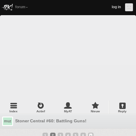
forum
log in
Index
Actief
MyAT
Nieuw
Reply
Stoner Central #60: Battling Guns!
muz
1
2
3
4
5
6