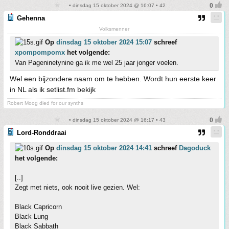
• dinsdag 15 oktober 2024 @ 16:07 • 42
Gehenna
Volksmenner
Op
dinsdag 15 oktober 2024 15:07
schreef
xpompompomx
het volgende:
Van Pageninetynine ga ik me wel 25 jaar jonger voelen.
Wel een bijzondere naam om te hebben. Wordt hun eerste keer
in NL als ik setlist.fm bekijk
Robert Moog died for our synths
• dinsdag 15 oktober 2024 @ 16:17 • 43
Lord-Ronddraai
Op
dinsdag 15 oktober 2024 14:41
schreef
Dagoduck
het volgende:
[..]
Zegt met niets, ook nooit live gezien. Wel:
Black Capricorn
Black Lung
Black Sabbath