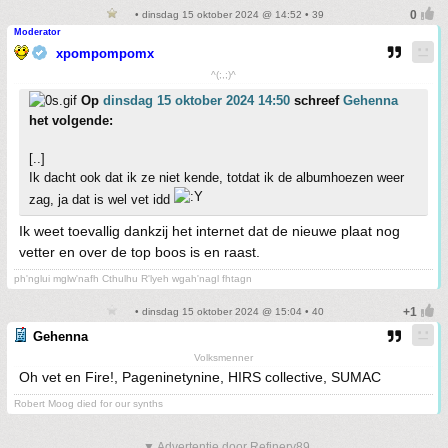
• dinsdag 15 oktober 2024 @ 14:52 • 39
Moderator
xpompompomx
^(;,;)^
Op
dinsdag 15 oktober 2024 14:50
schreef
Gehenna
het volgende:
[..]
Ik dacht ook dat ik ze niet kende, totdat ik de albumhoezen weer
zag, ja dat is wel vet idd
Ik weet toevallig dankzij het internet dat de nieuwe plaat nog
vetter en over de top boos is en raast.
ph'nglui mglw'nafh Cthulhu R'lyeh wgah'nagl fhtagn
• dinsdag 15 oktober 2024 @ 15:04 • 40
Gehenna
Volksmenner
Oh vet en Fire!, Pageninetynine, HIRS collective, SUMAC
Robert Moog died for our synths
▼ Advertentie door Refinery89