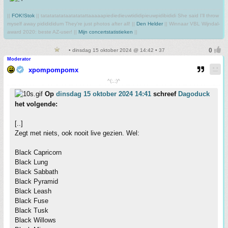
||
FOK!Stok
|| tatatatatataatatatattaaaaapiediedieuwtididipieuwpidibididi She said I'll throw
myself away pididididum They're just photos after all! ||
Den Helder
|| Winnaar VBL Wijndal-
award 2020: beste AZ-user! ||
Mijn concertstatistieken
||
• dinsdag 15 oktober 2024 @ 14:42 • 37
Moderator
xpompompomx
^(;,;)^
Op
dinsdag 15 oktober 2024 14:41
schreef
Dagoduck
het volgende:
[..]
Zegt met niets, ook nooit live gezien. Wel:
Black Capricorn
Black Lung
Black Sabbath
Black Pyramid
Black Leash
Black Fuse
Black Tusk
Black Willows