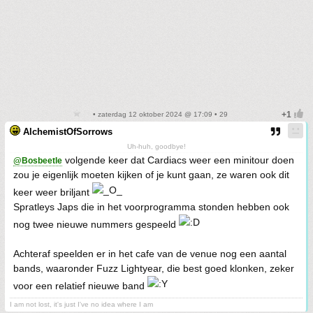
• zaterdag 12 oktober 2024 @ 17:09 • 29
AlchemistOfSorrows
Uh-huh, goodbye!
volgende keer dat Cardiacs weer een minitour doen
@Bosbeetle
zou je eigenlijk moeten kijken of je kunt gaan, ze waren ook dit
keer weer briljant
Spratleys Japs die in het voorprogramma stonden hebben ook
nog twee nieuwe nummers gespeeld
Achteraf speelden er in het cafe van de venue nog een aantal
bands, waaronder Fuzz Lightyear, die best goed klonken, zeker
voor een relatief nieuwe band
I am not lost, it's just I've no idea where I am