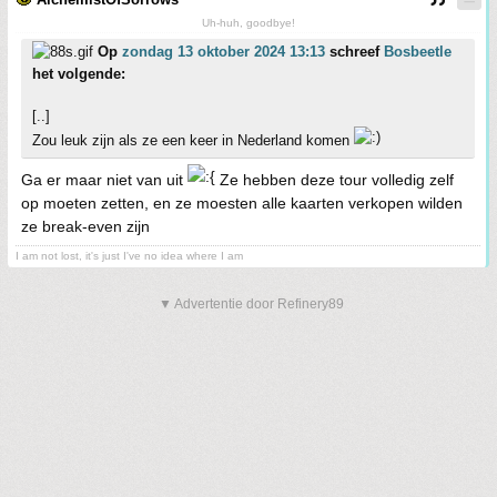
Uh-huh, goodbye!
Op
zondag 13 oktober 2024 13:13
schreef
Bosbeetle
het volgende:
[..]
Zou leuk zijn als ze een keer in Nederland komen
Ga er maar niet van uit
Ze hebben deze tour volledig zelf
op moeten zetten, en ze moesten alle kaarten verkopen wilden
ze break-even zijn
I am not lost, it's just I've no idea where I am
▼ Advertentie door Refinery89