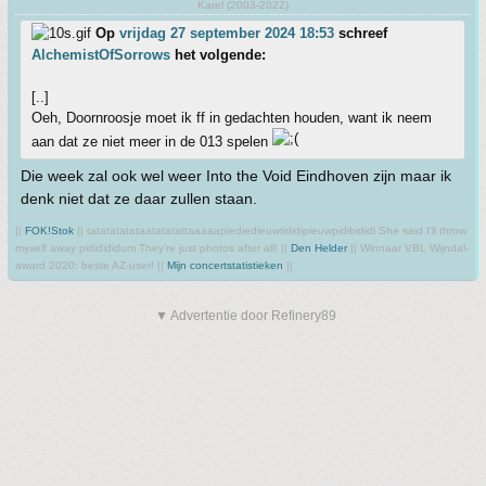
Karel (2003-2022)
Op
vrijdag 27 september 2024 18:53
schreef
AlchemistOfSorrows
het volgende:
[..]
Oeh, Doornroosje moet ik ff in gedachten houden, want ik neem
aan dat ze niet meer in de 013 spelen
Die week zal ook wel weer Into the Void Eindhoven zijn maar ik
denk niet dat ze daar zullen staan.
||
FOK!Stok
|| tatatatatataatatatattaaaaapiediedieuwtididipieuwpidibididi She said I'll throw
myself away pididididum They're just photos after all! ||
Den Helder
|| Winnaar VBL Wijndal-
award 2020: beste AZ-user! ||
Mijn concertstatistieken
||
▼ Advertentie door Refinery89