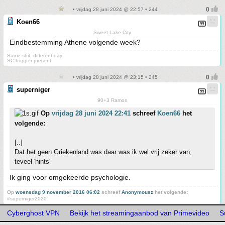
• vrijdag 28 juni 2024 @ 22:57 • 244
Koen66
Sweet Lake City
Eindbestemming Athene volgende week?
Same shit, different day
SC hopper present
• vrijdag 28 juni 2024 @ 23:15 • 245
superniger
90+3 Ramos
Op
vrijdag 28 juni 2024 22:41
schreef
Koen66
het
volgende:
[..]
Dat het geen Griekenland was daar was ik wel vrij zeker van,
teveel 'hints'
Ik ging voor omgekeerde psychologie.
Op
woensdag 9 november 2016 06:02
schreef
Anonymousz
het volgende:
#superniger2020
Cyberghost VPN
Bekijk het streamingaanbod van Primevideo
S