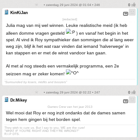
• zaterdag 29 juni 2024 @ 01:04 • 246
KinKiJan
[redacted]
Julia mag van mij wel winnen. Leuke realistische meid (ik heb
alleen domme vragen gesteld
) en vanaf het begin in het
spel. Al vind ik Roy sympathieker dan sommigen die al lang weer
weg zijn, blijf ik het wat raar vinden dat iemand 'halverwege' in
kan stappen en er met de winst vandoor kan gaan.
Al met al nog steeds een vermakelijk programma, een 2e
seizoen mag er zeker komen!
“Surrounded by losers, misfits and boozers”
• zaterdag 29 juni 2024 @ 02:22 • 247
Dr.Mikey
Games Crew van het jaar 2013
Wel mooi dat Roy er nog inzit ondanks dat de dames samen
tegen hem gingen bij het borden spel.
They wish to cure us. But I say to you, WE are the cure!
"WHAT IF YOU'RE RIGHT AND THEY'RE WRONG?"
R.I.P DTS.