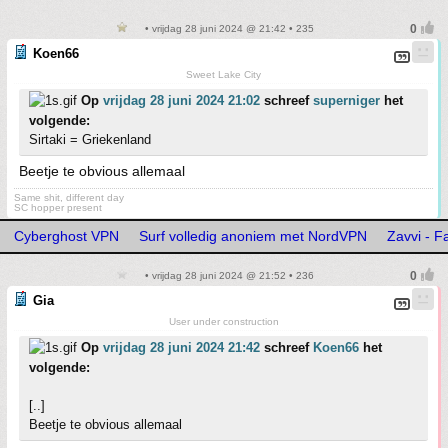
• vrijdag 28 juni 2024 @ 21:42 • 235
Koen66
Sweet Lake City
Op
vrijdag 28 juni 2024 21:02
schreef
superniger
het
volgende:
Sirtaki = Griekenland
Beetje te obvious allemaal
Same shit, different day
SC hopper present
Cyberghost VPN
Surf volledig anoniem met NordVPN
Zavvi - 
• vrijdag 28 juni 2024 @ 21:52 • 236
Gia
User under construction
Op
vrijdag 28 juni 2024 21:42
schreef
Koen66
het
volgende:
[..]
Beetje te obvious allemaal