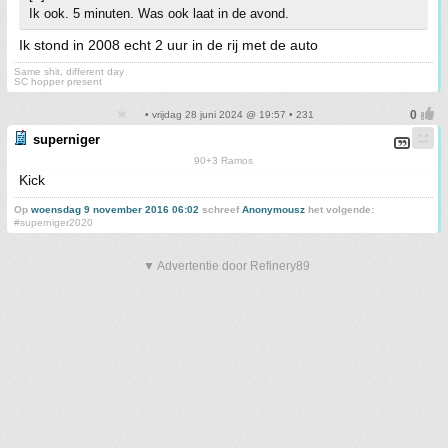
Ik ook. 5 minuten. Was ook laat in de avond.
Ik stond in 2008 echt 2 uur in de rij met de auto
Same shit, different day
SC hopper present
• vrijdag 28 juni 2024 @ 19:57 • 231
superniger
90+3 Ramos
Kick
Op
woensdag 9 november 2016 06:02
schreef
Anonymousz
het volgende:
#superniger2020
▼ Advertentie door Refinery89