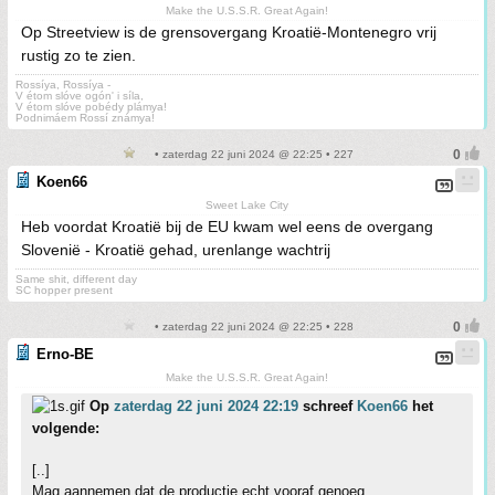
Make the U.S.S.R. Great Again!
Op Streetview is de grensovergang Kroatië-Montenegro vrij
rustig zo te zien.
Rossíya, Rossíya -
V étom slóve ogón' i síla,
V étom slóve pobédy plámya!
Podnimáem Rossí známya!
• zaterdag 22 juni 2024 @ 22:25 • 227
Koen66
Sweet Lake City
Heb voordat Kroatië bij de EU kwam wel eens de overgang
Slovenië - Kroatië gehad, urenlange wachtrij
Same shit, different day
SC hopper present
• zaterdag 22 juni 2024 @ 22:25 • 228
Erno-BE
Make the U.S.S.R. Great Again!
Op
zaterdag 22 juni 2024 22:19
schreef
Koen66
het
volgende:
[..]
Mag aannemen dat de productie echt vooraf genoeg