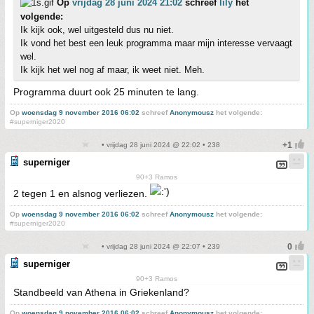
Op
vrijdag 28 juni 2024 21:02
schreef
lily
het
volgende:
Ik kijk ook, wel uitgesteld dus nu niet.
Ik vond het best een leuk programma maar mijn interesse vervaagt
wel.
Ik kijk het wel nog af maar, ik weet niet. Meh.
Programma duurt ook 25 minuten te lang.
Op
woensdag 9 november 2016 06:02
schreef
Anonymousz
het volgende:
#superniger2020
• vrijdag 28 juni 2024 @ 22:02 • 238
superniger
90+3 Ramos
2 tegen 1 en alsnog verliezen.
Op
woensdag 9 november 2016 06:02
schreef
Anonymousz
het volgende:
#superniger2020
• vrijdag 28 juni 2024 @ 22:07 • 239
superniger
90+3 Ramos
Standbeeld van Athena in Griekenland?
Op
woensdag 9 november 2016 06:02
schreef
Anonymousz
het volgende: