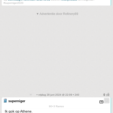
#superniger2020
▼ Advertentie door Refinery89
• vrijdag 28 juni 2024 @ 22:09 • 240
superniger
90+3 Ramos
Ik gok op Athene.