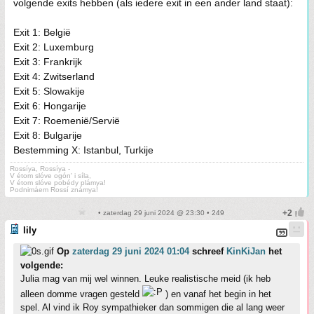
volgende exits hebben (als iedere exit in een ander land staat):
Exit 1: België
Exit 2: Luxemburg
Exit 3: Frankrijk
Exit 4: Zwitserland
Exit 5: Slowakije
Exit 6: Hongarije
Exit 7: Roemenië/Servië
Exit 8: Bulgarije
Bestemming X: Istanbul, Turkije
Rossíya, Rossíya -
V étom slóve ogón' i síla,
V étom slóve pobédy plámya!
Podnimáem Rossí známya!
• zaterdag 29 juni 2024 @ 23:30 • 249
lily
Op
zaterdag 29 juni 2024 01:04
schreef
KinKiJan
het
volgende:
Julia mag van mij wel winnen. Leuke realistische meid (ik heb
alleen domme vragen gesteld
) en vanaf het begin in het
spel. Al vind ik Roy sympathieker dan sommigen die al lang weer