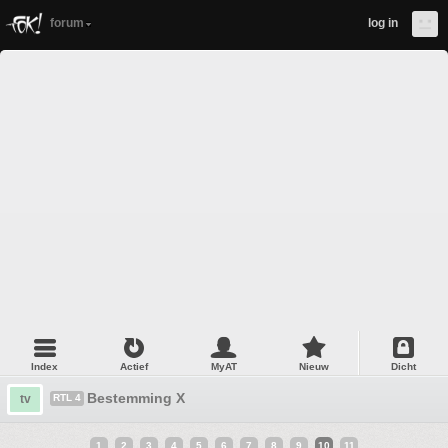
forum
log in
Index
Actief
MyAT
Nieuw
Dicht
Bestemming X
tv
RTL 4
1
2
3
4
5
6
7
8
9
10
11