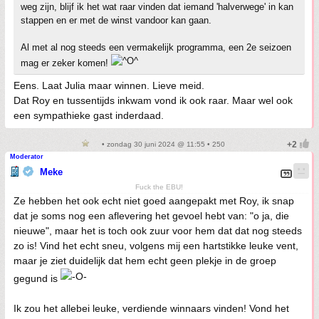
weg zijn, blijf ik het wat raar vinden dat iemand 'halverwege' in kan
stappen en er met de winst vandoor kan gaan.
Al met al nog steeds een vermakelijk programma, een 2e seizoen
mag er zeker komen!
Eens. Laat Julia maar winnen. Lieve meid.
Dat Roy en tussentijds inkwam vond ik ook raar. Maar wel ook
een sympathieke gast inderdaad.
• zondag 30 juni 2024 @ 11:55 • 250
Moderator
Meke
Fuck the EBU!
Ze hebben het ook echt niet goed aangepakt met Roy, ik snap
dat je soms nog een aflevering het gevoel hebt van: "o ja, die
nieuwe", maar het is toch ook zuur voor hem dat dat nog steeds
zo is! Vind het echt sneu, volgens mij een hartstikke leuke vent,
maar je ziet duidelijk dat hem echt geen plekje in de groep
gegund is
Ik zou het allebei leuke, verdiende winnaars vinden! Vond het