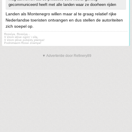
gecommuniceerd heeft met alle landen waar ze doorheen rijden
Landen als Montenegro willen maar al te graag relatief rijke
Nederlandse toeristen ontvangen en dus stellen de autoriteiten
zich soepel op.
Rossíya, Rossíya -
V étom slóve ogón' i síla,
V étom slóve pobédy plámya!
Podnimáem Rossí známya!
▼ Advertentie door Refinery89