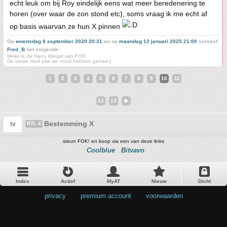
echt leuk om bij Roy eindelijk eens wat meer beredenering te
horen (over waar de zon stond etc), soms vraag ik me echt af
op basis waarvan ze hun X pinnen
Op
woensdag 9 september 2020 20:31
en op
maandag 13 januari 2025 21:00
schreef
Fred_B
het volgende:
Meke is de Hans Wiegel van FOK.
De beste mod (die we nooit hebben gehad.)
1
2
3
4
5
6
7
8
9
10
11
12
13
Bestemming X
tv
RTL 4
steun FOK! en koop via een van deze links
Coolblue
Bitvavo
Index
Actief
MyAT
Nieuw
Dicht
privacy
•
premium account
•
voorwaarden