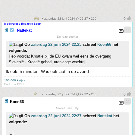
• zaterdag 22 juni 2024 @ 22:27 • 229
Moderator / Redactie Sport
Nattekat
De roze zeekat
Op
zaterdag 22 juni 2024 22:25
schreef
Koen66
het
volgende:
Heb voordat Kroatië bij de EU kwam wel eens de overgang
Slovenië - Kroatië gehad, urenlange wachtrij
Ik ook. 5 minuten. Was ook laat in de avond.
100.000 katjes
Fuck the EBU!
• zaterdag 22 juni 2024 @ 22:32 • 230
Koen66
Sweet Lake City
Op
zaterdag 22 juni 2024 22:27
schreef
Nattekat
het
volgende:
[..]