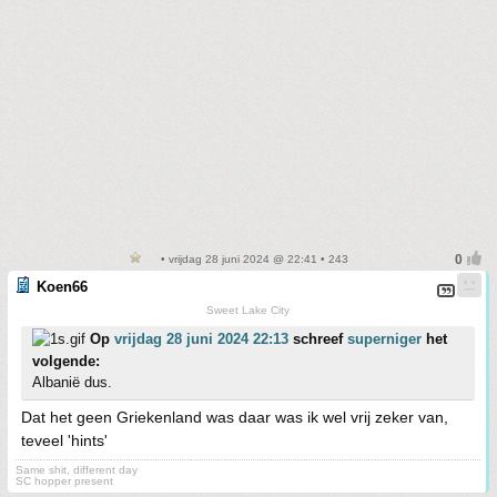
• vrijdag 28 juni 2024 @ 22:41 • 243
Koen66
Sweet Lake City
Op
vrijdag 28 juni 2024 22:13
schreef
superniger
het
volgende:
Albanië dus.
Dat het geen Griekenland was daar was ik wel vrij zeker van,
teveel 'hints'
Same shit, different day
SC hopper present