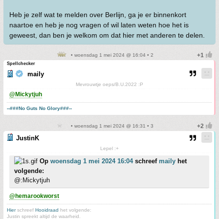
Heb je zelf wat te melden over Berlijn, ga je er binnenkort
naartoe en heb je nog vragen of wil laten weten hoe het is
geweest, dan ben je welkom om dat hier met anderen te delen.
• woensdag 1 mei 2024 @ 16:04 • 2
Spellchecker
maily
Mevrouwtje oeps/B.U.2022 :P
@Mickytjuh
--###No Guts No Glory###--
• woensdag 1 mei 2024 @ 16:31 • 3
JustinK
Lepel :+
Op
woensdag 1 mei 2024 16:04
schreef
maily
het
volgende:
@:Mickytjuh
@hemarookworst
Hier
schreef
Hooidraad
het volgende:
Justin spreekt altijd de waarheid.