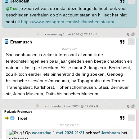
Jeroboam
je zoon zit vast op insta, deze tourguide heeft ook veel
@Troel
geschiedenisverhalen op z'n account staan en hij legt het niet
saai uit
https://www.instagram.com/whitlamsberlintours/
• woensdag 1 mei 2024 @ 22:14 • 8
Erasmusch
easy easy
Sachsenhausen is zeker interessant al vond ik de
tentoonstellingen een paar jaar geleden een beetje chaotisch en
natuurlijk lastig te bereiken. Als je maar 2 daagjes in Berlin bent,
zou ik toch eerder iets binnen/rond de ring zoeken. Genoeg
historische sites/tours/museums, bv Topographie des Terrors,
Tränenpalast, Karlshorst, Hohenschönhausen, Stasi, Bernauer
str, Joods Museum, Duits historisches Museum
• donderdag 2 mei 2024 @ 09:06 • 9
Redactie Frontpage
Troel
scherp en bot
Op
woensdag 1 mei 2024 21:21
schreef
Jeroboam
het