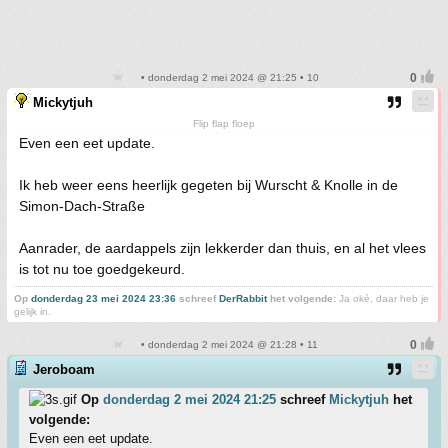
• donderdag 2 mei 2024 @ 21:25 • 10
Mickytjuh
Flip flap floep
Even een eet update.
Ik heb weer eens heerlijk gegeten bij Wurscht & Knolle in de
Simon-Dach-Straße
Aanrader, de aardappels zijn lekkerder dan thuis, en al het vlees
is tot nu toe goedgekeurd.
Op
donderdag 23 mei 2024 23:36
schreef
DerRabbit
het volgende:
Ja oké, daar heb je
gelijk in.
• donderdag 2 mei 2024 @ 21:28 • 11
Jeroboam
Op
donderdag 2 mei 2024 21:25
schreef
Mickytjuh
het
volgende:
Even een eet update.