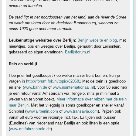
rivieren en kanalen.
De stad ligt in het noordoosten van het land, aan de rivier de Spree
en wordt omsloten door de deelstaat Brandenburg, waarvan ze
sinds 1920 geen deel meer uitmaakt.
Leuke/nuttige websites over Berlijn:
Berlijn website en blog
, met
nieuwtjes, tips en weetjes over Berlijn, gemaakt door Leinonlein,
gebaseerd op eigen ervaringen.
Berlijnforum.nl
Reis en verblijf
Hoe je er het goedkoopst / op welke manier kunt komen, kun je
vragen in
http://forum.fok.nl/topic/820681
Met de trein is goedkoop
en snel (
www.bahn.de
of
www.nsinternationaal.nl
), voor 58 euro heb
je een retour vanaf Amsterdam via Hengelo, mits je minimaal 2
weken van te voren boekt.
Meer informatie over reizen met de trein
naar Berlijn
. Met het vliegtuig is soms goedkoper en sneller vanaf
Schiphol (
www.airberlin.com
of
www.transavia.com
). Prijzen ook
vanaf 58 euro voor ee retourtje incl. tax. Er tijden ook bussen
(Eurolines) van Nederland naar Berlijn en ook liften is een optie
(
www.mitfahrzentrale.de
)