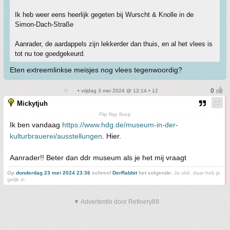
Ik heb weer eens heerlijk gegeten bij Wurscht & Knolle in de
Simon-Dach-Straße
Aanrader, de aardappels zijn lekkerder dan thuis, en al het vlees is
tot nu toe goedgekeurd.
Eten extreemlinkse meisjes nog vlees tegenwoordig?
• vrijdag 3 mei 2024 @ 12:14 • 12
Mickytjuh
Flip flap floep
Ik ben vandaag
https://www.hdg.de/museum-in-der-
kulturbrauerei/ausstellungen
. Hier.
Aanrader!! Beter dan ddr museum als je het mij vraagt
Op
donderdag 23 mei 2024 23:36
schreef
DerRabbit
het volgende:
Ja oké, daar heb je
gelijk in.
▼ Advertentie door Refinery89