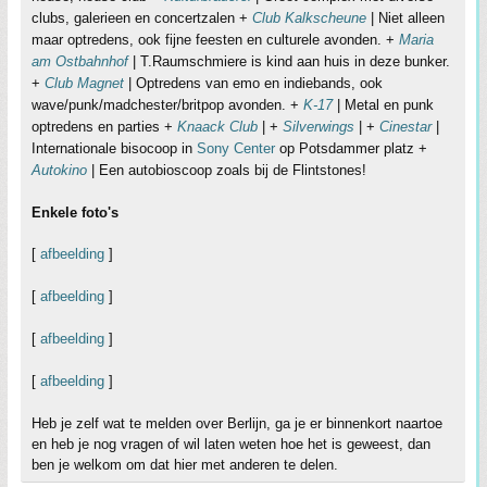
clubs, galerieen en concertzalen +
Club Kalkscheune
| Niet alleen
maar optredens, ook fijne feesten en culturele avonden. +
Maria
am Ostbahnhof
| T.Raumschmiere is kind aan huis in deze bunker.
+
Club Magnet
| Optredens van emo en indiebands, ook
wave/punk/madchester/britpop avonden. +
K-17
| Metal en punk
optredens en parties +
Knaack Club
| +
Silverwings
| +
Cinestar
|
Internationale bisocoop in
Sony Center
op Potsdammer platz +
Autokino
| Een autobioscoop zoals bij de Flintstones!
Enkele foto's
[
afbeelding
]
[
afbeelding
]
[
afbeelding
]
[
afbeelding
]
Heb je zelf wat te melden over Berlijn, ga je er binnenkort naartoe
en heb je nog vragen of wil laten weten hoe het is geweest, dan
ben je welkom om dat hier met anderen te delen.