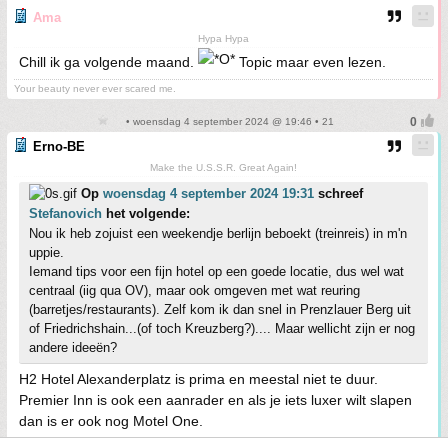
Ama
Hypa Hypa
Chill ik ga volgende maand.
Topic maar even lezen.
Your beauty never ever scared me.
• woensdag 4 september 2024 @ 19:46 • 21
Erno-BE
Make the U.S.S.R. Great Again!
Op
woensdag 4 september 2024 19:31
schreef
Stefanovich
het volgende:
Nou ik heb zojuist een weekendje berlijn beboekt (treinreis) in m'n
uppie.
Iemand tips voor een fijn hotel op een goede locatie, dus wel wat
centraal (iig qua OV), maar ook omgeven met wat reuring
(barretjes/restaurants). Zelf kom ik dan snel in Prenzlauer Berg uit
of Friedrichshain...(of toch Kreuzberg?).... Maar wellicht zijn er nog
andere ideeën?
H2 Hotel Alexanderplatz is prima en meestal niet te duur.
Premier Inn is ook een aanrader en als je iets luxer wilt slapen
dan is er ook nog Motel One.
Rossíya, Rossíya -