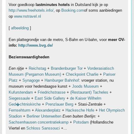
Voor goedkoop
lastminutes hotels
in Duitsland kijk je op
http://www.freehotels.info/
, op
Booking.com
of soms aanbiedingen
op
www.nstravel.nl
[
afbeelding
]
Een plattegrondje van de metro, S-Bahn en U-bahn, voor
meer OV-
info:
http://www.bvg.de/
Bezienswaardigheden
Een rijtje
+
Reichstag
+
Brandenburger Tor
+
Vorderasiatisch
Museum (Pergamon Museum)
+
Checkpoint Charlie
+
Pariser
Platz
+
Synagoge
+
Hamburger Bahnhof
: vroeger station, nu
museum voor hedendaagse kunst +
Joods Museum
+
Kufurstendam
+
Friedrichstrasse
+
(Restaurant) Tacheles
+
Siegessaule
+
East Side Gallery
+
de Kaiser Wilhelm
Ged�chtniskirche
+
Prenzlauer Berg
+ Stasi-Zentrale +
Fernsehturm
+
Alexanderplatz
+
Hackesche Hofe
+
Het Olympisch
Stadion
+
Berliner Unterwelten
Even buiten Berlijn:
+
Sachsenhausen concentratiekamp
+
Potsdam
(Hollandische
Viertel en
Schloss Sanssouci
+...