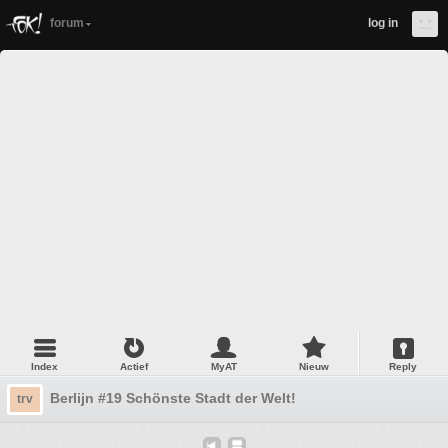
forum
log in
Index
Actief
MyAT
Nieuw
Reply
Berlijn #19 Schönste Stadt der Welt!
trv