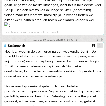
(verdeeld over 3 dagen) als we met zijn drieën naar Berlijn
gaan. Ik ga zelf de toerist uithangen, want het is mijn eerste keer
Berlijn. Ben ook niet zo van de lange stukken (ongetraind)
fietsen maar het moet wel mooi zijn ja. 's Avonds treffen we
elkaar weer, samen eten, en horen we elkaars verhalen wel.
The only way you can be original, is to be yourself.
• maandag 19 augustus 2024 @ 16:08 • 14
Stefanovich
Nou ik zit weer in de trein terug na een weekendje Berlijn. De
trein lijkt wel slechter te worden trouwens met de jaren, zowel
vrijdag (heen) en vandaag terug al meer dan een uur vertraging.
En zit met een stoelreservering in een 4-Zits, niet echt
comfortabel, kan m’n benen nauwelijks strekken. Super druk ook
doordat andere treinen uitgevallen zijn.
Verder een top weekend gehad. Had een hotel in
prenzlauerberg. Fijne locatie. Vrijdagavond lekker bij mauerpark
gechillt bij een soort beachbar. Zaterdag naar rave the planet
geweest, achter vrachtwagens aan gedanst. Zondag gefietst