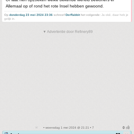
Allemaal op of rond het rote Insel hebben gewoond.
Op
donderdag 23 mei 2024 23:36
schreef
DerRabbit
het volgende:
Ja oké, daar heb je
gelijk in.
▼ Advertentie door Refinery89
• woensdag 1 mei 2024 @ 21:21 • 7