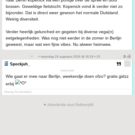
naar Berlin kopenick via een pondje over de spree en door
bossen. Geweldige fietstocht. Kopenick vond ik verder niet zo
bijzonder. Dat is direct weer gewoon het normale Duitsland.
Weinig diversiteit.
Verder heerlijk gelunched en gegeten bij diverse vega(n)
eetgelegenheden. Was nog niet eerder in de zomer in Berlijn
geweest, maar wat een fijne vibes. Nu alweer heimwee.
• maandag 19 augustus 2024 @ 16:16 • 15
Spockjuh_
mwoooah
Wie gaat er mee naar Berlijn, weekendje doen ofzo? gratis gidzz
erbij
Hooray for boobies!
▼ Advertentie door Refinery89