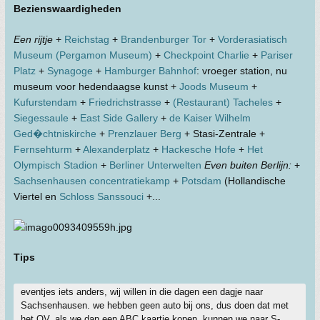
Bezienswaardigheden
Een rijtje
+
Reichstag
+
Brandenburger Tor
+
Vorderasiatisch
Museum (Pergamon Museum)
+
Checkpoint Charlie
+
Pariser
Platz
+
Synagoge
+
Hamburger Bahnhof
: vroeger station, nu
museum voor hedendaagse kunst +
Joods Museum
+
Kufurstendam
+
Friedrichstrasse
+
(Restaurant) Tacheles
+
Siegessaule
+
East Side Gallery
+
de Kaiser Wilhelm
Ged�chtniskirche
+
Prenzlauer Berg
+ Stasi-Zentrale +
Fernsehturm
+
Alexanderplatz
+
Hackesche Hofe
+
Het
Olympisch Stadion
+
Berliner Unterwelten
Even buiten Berlijn:
+
Sachsenhausen concentratiekamp
+
Potsdam
(Hollandische
Viertel en
Schloss Sanssouci
+...
Tips
eventjes iets anders, wij willen in die dagen een dagje naar
Sachsenhausen. we hebben geen auto bij ons, dus doen dat met
het OV. als we dan een ABC kaartje kopen, kunnen we naar S-