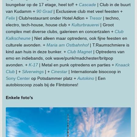
loungebar op de 17 etage, heel tof! +
Cascade
| Club in de buurt
van Kudamm +
90 Grad
| Exclusieve club met veel feesten +
Felix
| Club/restaurant onder Hotel Adlon +
Tresor
| techno,
electro, tech-house, house club +
Kulturbrauerei
| Groot
complex met diverse clubs, galerieen en concertzalen +
Club
Kalkscheune
| Niet alleen maar optredens, ook fijne feesten en
culturele avonden. +
Maria am Ostbahnhof
| T.Raumschmiere is
kind aan huis in deze bunker. +
Club Magnet
| Optredens van
emo en indiebands, ook wave/punk/madchester/britpop
avonden. +
K-17
| Metal en punk optredens en parties +
Knaack
Club
| +
Silverwings
| +
Cinestar
| Internationale bisocoop in
Sony Center
op Potsdammer platz +
Autokino
| Een
autobioscoop zoals bij de Flintstones!
Enkele foto's