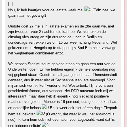
[..]
Nou, ik heb kaartjes voor de laatste week mei
(Edit: nee, we
gaan naar het gevang!)
Oudste doet 27 mei zijn laatste examen en de 28e gaan we, met
zijn tweetjes, voor 2 nachten die kant op. We vertrekken de
dinsdag vies vroeg en zijn dus rond de lunch in Berlijn en
donderdags vertrekken we om 16 uur weer richting Nederland. Wel
gekozen om in Hengelo op te stappen ipv Bad Bentheim vanwege
het wegbrengen combineren enzo.
We hebben Stasimuseum gepland staan en gaan een tour van de
Underwelten doen. En we hebben eigenlijk de hele woensdag nog
vrij gepland staan. Oudste is half jaar geleden naar Theresienstadt
geweest, dus ik weet niet of Sachsenhausen iets toevoegd. Voor
mij an sich wel, ik 'ken' verder enkel Westerbork. Hij is echt een
geschiedenisfanaat, dus vandaar. Het DDR-museum leek mij wel
interessant, maar daar heb ik eigenlijk nog niet echt positieve
reacties over gezien. Meneer is 16 jaar oud, dus geen cocktailbars
en dergelijke helaas
En ik weet ook niet of een dagje Tierpark
hem zal bekoren
(O wacht, dat weet ik wel, het antwoord is
nee). Ik kom hem ook niet overhalen voor Legoworld, want dat 'is
een indoorspeeltuin'