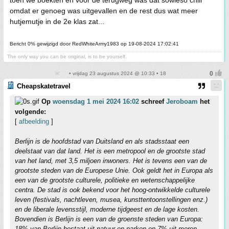
toen we boekten en voor de terugweg was dat sowieso chill
omdat er genoeg was uitgevallen en de rest dus wat meer
hutjemutje in de 2e klas zat...
Bericht 0% gewijzigd door RedWhiteArmy1983 op 19-08-2024 17:02:41
The only way you can be original, is to be yourself.
• vrijdag 23 augustus 2024 @ 10:33 • 18
Cheapskatetravel
Op
woensdag 1 mei 2024 16:02
schreef
Jeroboam
het
volgende:
[
afbeelding
]
Berlijn is de hoofdstad van Duitsland en als stadsstaat een
deelstaat van dat land. Het is een metropool en de grootste stad
van het land, met 3,5 miljoen inwoners. Het is tevens een van de
grootste steden van de Europese Unie. Ook geldt het in Europa als
een van de grootste culturele, politieke en wetenschappelijke
centra. De stad is ook bekend voor het hoog-ontwikkelde culturele
leven (festivals, nachtleven, musea, kunsttentoonstellingen enz.)
en de liberale levensstijl, moderne tijdgeest en de lage kosten.
Bovendien is Berlijn is een van de groenste steden van Europa:
18% van Berlijn bestaat uit natuur en parken en 7% uit meren,