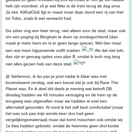
heb zijn voordeel, zit je wat fitter in de trein terug de dag erna.
Ja oke, KitKatClub ligt er naast maar daar stond een rij van hier
tot Tokio, zoals ik wel verwacht had.
Ga zeker nog een keer terug, niet alleen voor de stad, maar ook
om een poging bij Berghain te doen op zondagochtend (dan
maak je meer kans en is er geen lange queue). Wel dan maar
een wat meer bijpassende outfit zoeken.
Als dat niet lukt,
dan zijn er genoeg opties voor plan B, omdat ik toch nog lang
niet alles gezien heb van deze stad.
@ Stefanovic, ik las pas je post nadat ik klaar was met
bovenstaand verslag, wat een toeval dat je ook bij Rave The
Planet was. En ik deel idd deels je mening wat betreft DB:
dinsdag hadden we 45 minuten vertraging en de trein op de
terugweg was uitgevallen maar we hadden al snel een
alternatief gevonden. Al vond ik het zelf best comfortabel (maar
het was ook pas mijn eerste keer dus had geen
vergelijkingsmateriaal) maar dat komt misschien ook omdat wij
1e klas hadden geboekt, omdat de heenreis geen drol kostte