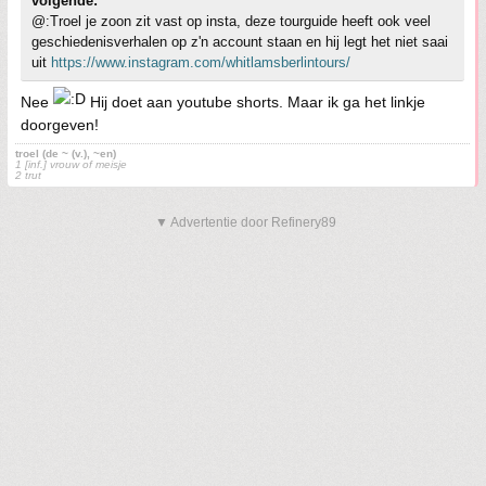
volgende:
@:Troel je zoon zit vast op insta, deze tourguide heeft ook veel
geschiedenisverhalen op z'n account staan en hij legt het niet saai
uit
https://www.instagram.com/whitlamsberlintours/
Nee
Hij doet aan youtube shorts. Maar ik ga het linkje
doorgeven!
troel (de ~ (v.), ~en)
1 [inf.] vrouw of meisje
2 trut
▼ Advertentie door Refinery89