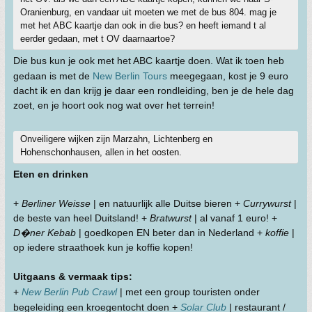
Oranienburg, en vandaar uit moeten we met de bus 804. mag je
met het ABC kaartje dan ook in die bus? en heeft iemand t al
eerder gedaan, met t OV daarnaartoe?
Die bus kun je ook met het ABC kaartje doen. Wat ik toen heb
gedaan is met de
New Berlin Tours
meegegaan, kost je 9 euro
dacht ik en dan krijg je daar een rondleiding, ben je de hele dag
zoet, en je hoort ook nog wat over het terrein!
Onveiligere wijken zijn Marzahn, Lichtenberg en
Hohenschonhausen, allen in het oosten.
Eten en drinken
+
Berliner Weisse
| en natuurlijk alle Duitse bieren +
Currywurst
|
de beste van heel Duitsland! +
Bratwurst
| al vanaf 1 euro! +
D�ner Kebab
| goedkopen EN beter dan in Nederland +
koffie
|
op iedere straathoek kun je koffie kopen!
Uitgaans & vermaak tips:
+
New Berlin Pub Crawl
| met een group touristen onder
begeleiding een kroegentocht doen +
Solar Club
| restaurant /