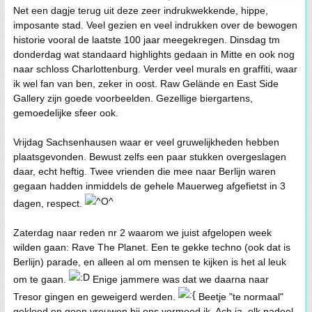
Net een dagje terug uit deze zeer indrukwekkende, hippe,
imposante stad. Veel gezien en veel indrukken over de bewogen
historie vooral de laatste 100 jaar meegekregen. Dinsdag tm
donderdag wat standaard highlights gedaan in Mitte en ook nog
naar schloss Charlottenburg. Verder veel murals en graffiti, waar
ik wel fan van ben, zeker in oost. Raw Gelände en East Side
Gallery zijn goede voorbeelden. Gezellige biergartens,
gemoedelijke sfeer ook.
Vrijdag Sachsenhausen waar er veel gruwelijkheden hebben
plaatsgevonden. Bewust zelfs een paar stukken overgeslagen
daar, echt heftig. Twee vrienden die mee naar Berlijn waren
gegaan hadden inmiddels de gehele Mauerweg afgefietst in 3
dagen, respect.
Zaterdag naar reden nr 2 waarom we juist afgelopen week
wilden gaan: Rave The Planet. Een te gekke techno (ook dat is
Berlijn) parade, en alleen al om mensen te kijken is het al leuk
om te gaan.
Enige jammere was dat we daarna naar
Tresor gingen en geweigerd werden.
Beetje "te normaal"
gekleed en geen vrouwen bij ons vermoed ik. Ach ja, elk nadeel