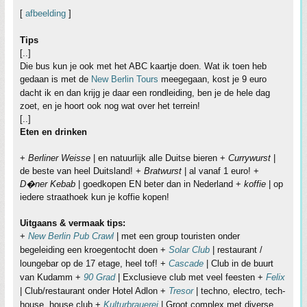
[
afbeelding
]
Tips
[..]
Die bus kun je ook met het ABC kaartje doen. Wat ik toen heb
gedaan is met de
New Berlin Tours
meegegaan, kost je 9 euro
dacht ik en dan krijg je daar een rondleiding, ben je de hele dag
zoet, en je hoort ook nog wat over het terrein!
[..]
Eten en drinken
+
Berliner Weisse
| en natuurlijk alle Duitse bieren +
Currywurst
|
de beste van heel Duitsland! +
Bratwurst
| al vanaf 1 euro! +
D�ner Kebab
| goedkopen EN beter dan in Nederland +
koffie
| op
iedere straathoek kun je koffie kopen!
Uitgaans & vermaak tips:
+
New Berlin Pub Crawl
| met een group touristen onder
begeleiding een kroegentocht doen +
Solar Club
| restaurant /
loungebar op de 17 etage, heel tof! +
Cascade
| Club in de buurt
van Kudamm +
90 Grad
| Exclusieve club met veel feesten +
Felix
| Club/restaurant onder Hotel Adlon +
Tresor
| techno, electro, tech-
house, house club +
Kulturbrauerei
| Groot complex met diverse