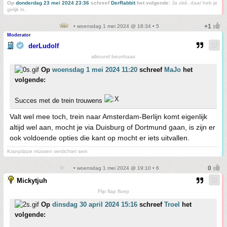
Op
donderdag 23 mei 2024 23:36
schreef
DerRabbit
het volgende:
Ja oké, daar heb je
gelijk in.
• woensdag 1 mei 2024 @ 18:34 • 5
Moderator
derLudolf
allround beunhaas
Op
woensdag 1 mei 2024 11:20
schreef
MaJo
het
volgende:
Succes met de trein trouwens
Valt wel mee toch, trein naar Amsterdam-Berlijn komt eigenlijk
altijd wel aan, mocht je via Duisburg of Dortmund gaan, is zijn er
ook voldoende opties die kant op mocht er iets uitvallen.
Kranplätze müssen verdichtet sein
• woensdag 1 mei 2024 @ 19:10 • 6
Mickytjuh
Flip flap floep
Op
dinsdag 30 april 2024 15:16
schreef
Troel
het
volgende: