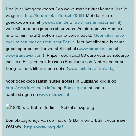
Hoe je er het goedkoopst / op welke manier kunt komen, kun je
vragen in
http://forum.fok.nl/topic/820681
Met de trein is
goedkoop en snel (
www.bahn.de
of
www.nsinternationaal.nl
),
voor 58 euro heb je een retour vanaf Amsterdam via Hengelo,
mits je minimaal 2 weken van te voren boekt.
Meer informatie
over reizen met de trein naar Berlijn
. Met het vliegtuig is soms
goedkoper en sneller vanaf Schiphol (
www.airberlin.com
of
www.transavia.com
). Prijzen ook vanaf 58 euro voor ee retourtje
incl. tax. Er tijden ook bussen (Eurolines) van Nederland naar
Berlijn en ook liften is een optie (
www.mitfahrzentrale.de
)
Voor goedkoop
lastminutes hotels
in Duitsland kijk je op
http://www.freehotels.info/
, op
Booking.com
of soms
aanbiedingen op
www.nstravel.nl
Een plattegrondje van de metro, S-Bahn en U-bahn, voor
meer
OV-info:
http://www.bvg.de/