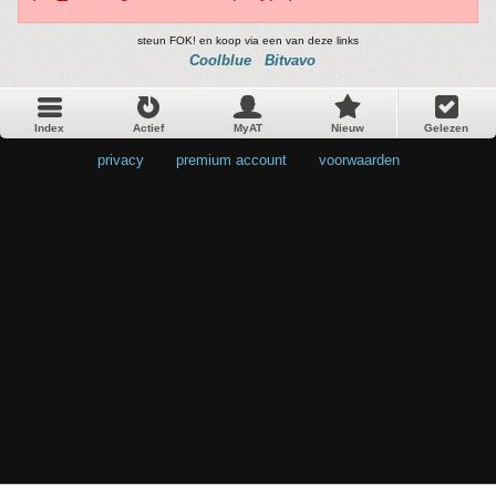
steun FOK! en koop via een van deze links
Coolblue
Bitvavo
Index
Actief
MyAT
Nieuw
Gelezen
privacy
•
premium account
•
voorwaarden