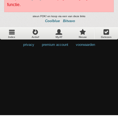
functie.
steun FOK! en koop via een van deze links
Coolblue
Bitvavo
Index
Actief
MyAT
Nieuw
Gelezen
privacy
•
premium account
•
voorwaarden