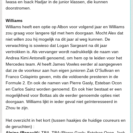
Iwasa en Isack Hadjar in de junior klassen, die kunnen
doorstromen.
Williams
Williams heeft een optie op Albon voor volgend jaar en Williams
zou graag voor langere tijd met hem doorgaan. Mocht Alex dat
niet willen zou hij mogelijk na dit jaar al weg kunnen. De
verwachting is sowieso dat Logan Sargeant na dit jaar
vertrokken is. Als vervanger wordt nadrukkelijk de naam van
Andrea Kimi Antonelli genoemd, om hem op te leiden voor het
Mercedes team. Al heeft James Vowles eerder al aangegeven
dat ze de voorkeur aan hun eigen junioren Zak O'Sullivan en
Franco Colapinto geven, mits die voldoende presteren in de
Formule 2. En ook de namen van Pierre Gasly, Esteban Ocon
en Carlos Sainz worden genoemd. En ook hier bestaat er een
mogelijkheid voor Bottas als de eerder genoemde opties niet
doorgaan. Williams lijkt in ieder geval niet geïnteresseerd in
Zhou te zijn.
Het overzicht in het kort (tussen haakjes de huidige coureurs en
de geruchten) :
Alpine (Renault):
TBA, TBA (Pierre Gasly, Esteban Ocon, Jack