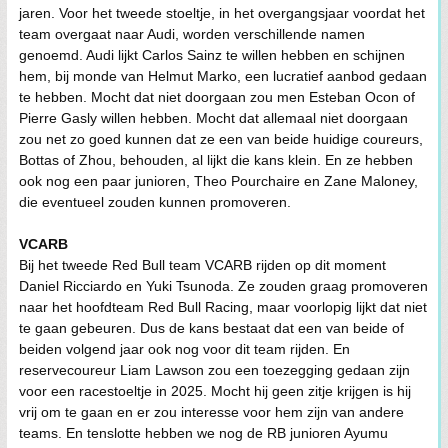
jaren. Voor het tweede stoeltje, in het overgangsjaar voordat het
team overgaat naar Audi, worden verschillende namen
genoemd. Audi lijkt Carlos Sainz te willen hebben en schijnen
hem, bij monde van Helmut Marko, een lucratief aanbod gedaan
te hebben. Mocht dat niet doorgaan zou men Esteban Ocon of
Pierre Gasly willen hebben. Mocht dat allemaal niet doorgaan
zou net zo goed kunnen dat ze een van beide huidige coureurs,
Bottas of Zhou, behouden, al lijkt die kans klein. En ze hebben
ook nog een paar junioren, Theo Pourchaire en Zane Maloney,
die eventueel zouden kunnen promoveren.
VCARB
Bij het tweede Red Bull team VCARB rijden op dit moment
Daniel Ricciardo en Yuki Tsunoda. Ze zouden graag promoveren
naar het hoofdteam Red Bull Racing, maar voorlopig lijkt dat niet
te gaan gebeuren. Dus de kans bestaat dat een van beide of
beiden volgend jaar ook nog voor dit team rijden. En
reservecoureur Liam Lawson zou een toezegging gedaan zijn
voor een racestoeltje in 2025. Mocht hij geen zitje krijgen is hij
vrij om te gaan en er zou interesse voor hem zijn van andere
teams. En tenslotte hebben we nog de RB junioren Ayumu