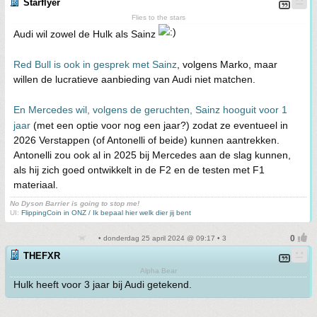
Starflyer
Flies to the stars
Audi wil zowel de Hulk als Sainz
Red Bull is ook in gesprek met Sainz
, volgens Marko, maar
willen de lucratieve aanbieding van Audi niet matchen.
En Mercedes wil, volgens de geruchten, Sainz hooguit voor 1
jaar
(met een optie voor nog een jaar?) zodat ze eventueel in
2026 Verstappen (of Antonelli of beide) kunnen aantrekken.
Antonelli zou ook al in 2025 bij Mercedes aan de slag kunnen,
als hij zich goed ontwikkelt in de F2 en de testen met F1
materiaal.
No Dyson Barrier is going to stop me!
UI:
FlippingCoin in ONZ / Ik bepaal hier welk dier jij bent
• donderdag 25 april 2024 @ 09:17 • 3
THEFXR
Alpha Bear
Hulk heeft voor 3 jaar bij Audi getekend.