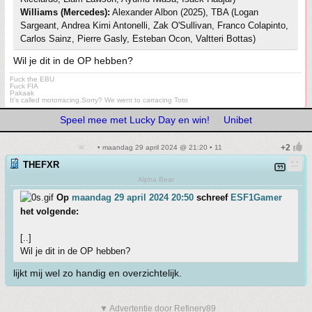
Williams (Mercedes):
Alexander Albon (2025), TBA (Logan
Sargeant, Andrea Kimi Antonelli, Zak O'Sullivan, Franco Colapinto,
Carlos Sainz, Pierre Gasly, Esteban Ocon, Valtteri Bottas)
Wil je dit in de OP hebben?
Fuck the EBU
Fuck FIA
Pakaak
It's called motorracing.Sorry? We went to carracing Toto
Speel mee met Lucky Day en win!
Unibet
• maandag 29 april 2024 @ 21:20 • 11
THEFXR
Alpha Bear
Op
maandag 29 april 2024 20:50
schreef
ESF1Gamer
het volgende:
[..]
Wil je dit in de OP hebben?
lijkt mij wel zo handig en overzichtelijk.
▼ Advertentie door Refinery89