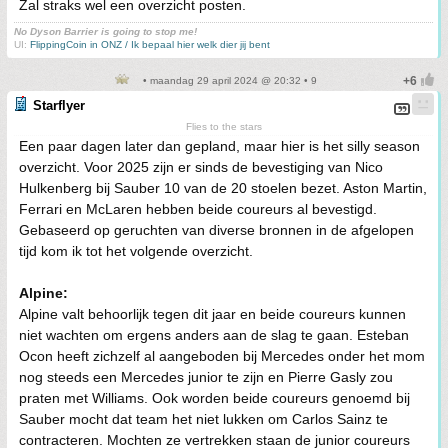
Zal straks wel een overzicht posten.
No Dyson Barrier is going to stop me!
UI:
FlippingCoin in ONZ / Ik bepaal hier welk dier jij bent
• maandag 29 april 2024 @ 20:32 • 9
Starflyer
Flies to the stars
Een paar dagen later dan gepland, maar hier is het silly season
overzicht. Voor 2025 zijn er sinds de bevestiging van Nico
Hulkenberg bij Sauber 10 van de 20 stoelen bezet. Aston Martin,
Ferrari en McLaren hebben beide coureurs al bevestigd.
Gebaseerd op geruchten van diverse bronnen in de afgelopen
tijd kom ik tot het volgende overzicht.
Alpine:
Alpine valt behoorlijk tegen dit jaar en beide coureurs kunnen
niet wachten om ergens anders aan de slag te gaan. Esteban
Ocon heeft zichzelf al aangeboden bij Mercedes onder het mom
nog steeds een Mercedes junior te zijn en Pierre Gasly zou
praten met Williams. Ook worden beide coureurs genoemd bij
Sauber mocht dat team het niet lukken om Carlos Sainz te
contracteren. Mochten ze vertrekken staan de junior coureurs