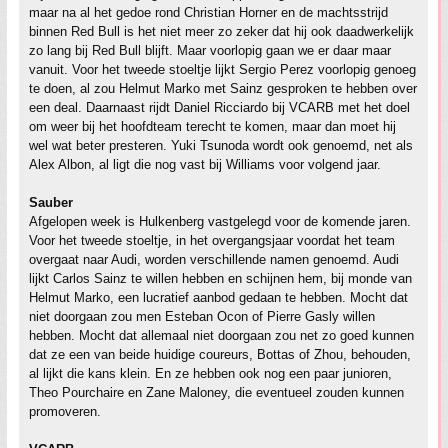
maar na al het gedoe rond Christian Horner en de machtsstrijd
binnen Red Bull is het niet meer zo zeker dat hij ook daadwerkelijk
zo lang bij Red Bull blijft. Maar voorlopig gaan we er daar maar
vanuit. Voor het tweede stoeltje lijkt Sergio Perez voorlopig genoeg
te doen, al zou Helmut Marko met Sainz gesproken te hebben over
een deal. Daarnaast rijdt Daniel Ricciardo bij VCARB met het doel
om weer bij het hoofdteam terecht te komen, maar dan moet hij
wel wat beter presteren. Yuki Tsunoda wordt ook genoemd, net als
Alex Albon, al ligt die nog vast bij Williams voor volgend jaar.
Sauber
Afgelopen week is Hulkenberg vastgelegd voor de komende jaren.
Voor het tweede stoeltje, in het overgangsjaar voordat het team
overgaat naar Audi, worden verschillende namen genoemd. Audi
lijkt Carlos Sainz te willen hebben en schijnen hem, bij monde van
Helmut Marko, een lucratief aanbod gedaan te hebben. Mocht dat
niet doorgaan zou men Esteban Ocon of Pierre Gasly willen
hebben. Mocht dat allemaal niet doorgaan zou net zo goed kunnen
dat ze een van beide huidige coureurs, Bottas of Zhou, behouden,
al lijkt die kans klein. En ze hebben ook nog een paar junioren,
Theo Pourchaire en Zane Maloney, die eventueel zouden kunnen
promoveren.