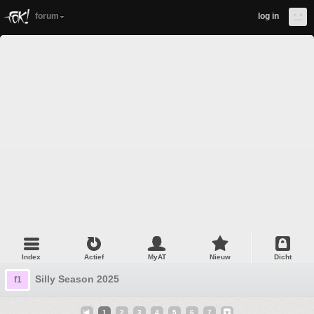
forum
log in
Index
Actief
MyAT
Nieuw
Dicht
Silly Season 2025
f1
1
2
3
4
5
6
7