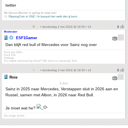
twitter
No Dyson Barrier is going to stop me!
UI:
FlippingCoin in ONZ / Ik bepaal hier welk dier jij bent
• donderdag 2 mei 2024 @ 16:50 • 13
Moderator
ESF1Gamer
Dan blijft red bull of Mercedes voor Sainz nog over
Fuck the EBU
Fuck FIA
Pakaak
It's called motorracing.Sorry? We went to carracing Toto
• donderdag 2 mei 2024 @ 19:30 • 14
Rnie
& Bert
Sainz in 2025 naar Mercedes, Verstappen sluit in 2026 aan en
Russel, samen met Albon, in 2026 naar Red Bull.
Je moet wat he?
De enige echte.