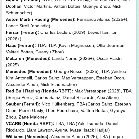
Doohan, Victor Martins, Valtteri Bottas, Guanyu Zhou, Mick
Schumacher)
Aston Martin Racing (Mercedes):
Fernando Alonso (2026+),
Lance Stroll (oneindig)
Ferrari (Ferrari):
Charles Leclerc (2029), Lewis Hamilton
(2026+)
Haas (Ferrari):
TBA, TBA (Kevin Magnussen, Ollie Bearman,
Valtteri Bottas, Guanyu Zhou)
McLaren (Mercedes):
Lando Norris (2026+), Oscar Piastri
(2025)
Mercedes (Mercedes):
George Russell (2025), TBA (Andrea
Kimi Antonelli, Carlos Sainz, Max Verstappen, Esteban Ocon,
Alexander Albon, Mick Schumacher)
Red Bull Racing (Honda-RBPT):
Max Verstappen (2028), TBA
(Sergio Perez, Carlos Sainz, Daniel Ricciardo, Alex Albon)
Sauber (Ferrari):
Nico Hülkenberg, TBA (Carlos Sainz, Esteban
Ocon, Pierre Gasly, Theo Pourchaire, Valtteri Bottas, Gyanyu
Zhou, Zane Maloney
VCARB (Honda-RBPT):
TBA, TBA (Yuki Tsunoda, Daniel
Ricciardo, Liam Lawson, Ayumu Iwasa, Isack Hadjar)
Williams (Mercedes):
Alexander Albon (2025), TBA (Logan