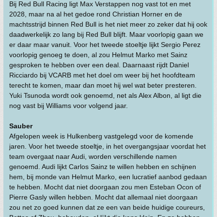
Bij Red Bull Racing ligt Max Verstappen nog vast tot en met
2028, maar na al het gedoe rond Christian Horner en de
machtsstrijd binnen Red Bull is het niet meer zo zeker dat hij ook
daadwerkelijk zo lang bij Red Bull blijft. Maar voorlopig gaan we
er daar maar vanuit. Voor het tweede stoeltje lijkt Sergio Perez
voorlopig genoeg te doen, al zou Helmut Marko met Sainz
gesproken te hebben over een deal. Daarnaast rijdt Daniel
Ricciardo bij VCARB met het doel om weer bij het hoofdteam
terecht te komen, maar dan moet hij wel wat beter presteren.
Yuki Tsunoda wordt ook genoemd, net als Alex Albon, al ligt die
nog vast bij Williams voor volgend jaar.
Sauber
Afgelopen week is Hulkenberg vastgelegd voor de komende
jaren. Voor het tweede stoeltje, in het overgangsjaar voordat het
team overgaat naar Audi, worden verschillende namen
genoemd. Audi lijkt Carlos Sainz te willen hebben en schijnen
hem, bij monde van Helmut Marko, een lucratief aanbod gedaan
te hebben. Mocht dat niet doorgaan zou men Esteban Ocon of
Pierre Gasly willen hebben. Mocht dat allemaal niet doorgaan
zou net zo goed kunnen dat ze een van beide huidige coureurs,