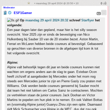
• maandag 29 april 2024 @ 20:50 • 10
Moderator
ESF1Gamer
Op
maandag 29 april 2024 20:32
schreef
Starflyer
het
volgende:
Een paar dagen later dan gepland, maar hier is het silly season
overzicht. Voor 2025 zijn er sinds de bevestiging van Nico
Hulkenberg bij Sauber 10 van de 20 stoelen bezet. Aston Martin,
Ferrari en McLaren hebben beide coureurs al bevestigd. Gebaseerd
op geruchten van diverse bronnen in de afgelopen tijd kom ik tot
het volgende overzicht.
Alpine:
Alpine valt behoorlijk tegen dit jaar en beide coureurs kunnen niet
wachten om ergens anders aan de slag te gaan. Esteban Ocon
heeft zichzelf al aangeboden bij Mercedes onder het mom nog
steeds een Mercedes junior te zijn en Pierre Gasly zou praten met
Williams. Ook worden beide coureurs genoemd bij Sauber mocht
dat team het niet lukken om Carlos Sainz te contracteren. Mochten
ze vertrekken staan de junior coureurs Jack Doohan en Victor
Martins te popelen om hun plek in te nemen. En ook Valtteri Bottas
en (voormalig Alpine junior) Guanyu Zhou zijn een optie. Daarnaast
rijdt Mick Schumacher voor Alpine in de WEC, dus dat zou ook