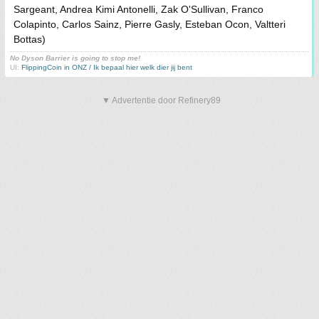
Sargeant, Andrea Kimi Antonelli, Zak O'Sullivan, Franco
Colapinto, Carlos Sainz, Pierre Gasly, Esteban Ocon, Valtteri
Bottas)
No Dyson Barrier is going to stop me!
UI:
FlippingCoin in ONZ / Ik bepaal hier welk dier jij bent
▼ Advertentie door Refinery89