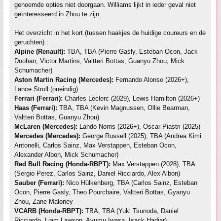
genoemde opties niet doorgaan. Williams lijkt in ieder geval niet
geïnteresseerd in Zhou te zijn.
Het overzicht in het kort (tussen haakjes de huidige coureurs en de
geruchten) :
Alpine (Renault):
TBA, TBA (Pierre Gasly, Esteban Ocon, Jack
Doohan, Victor Martins, Valtteri Bottas, Guanyu Zhou, Mick
Schumacher)
Aston Martin Racing (Mercedes):
Fernando Alonso (2026+),
Lance Stroll (oneindig)
Ferrari (Ferrari):
Charles Leclerc (2029), Lewis Hamilton (2026+)
Haas (Ferrari):
TBA, TBA (Kevin Magnussen, Ollie Bearman,
Valtteri Bottas, Guanyu Zhou)
McLaren (Mercedes):
Lando Norris (2026+), Oscar Piastri (2025)
Mercedes (Mercedes):
George Russell (2025), TBA (Andrea Kimi
Antonelli, Carlos Sainz, Max Verstappen, Esteban Ocon,
Alexander Albon, Mick Schumacher)
Red Bull Racing (Honda-RBPT):
Max Verstappen (2028), TBA
(Sergio Perez, Carlos Sainz, Daniel Ricciardo, Alex Albon)
Sauber (Ferrari):
Nico Hülkenberg, TBA (Carlos Sainz, Esteban
Ocon, Pierre Gasly, Theo Pourchaire, Valtteri Bottas, Gyanyu
Zhou, Zane Maloney
VCARB (Honda-RBPT):
TBA, TBA (Yuki Tsunoda, Daniel
Ricciardo, Liam Lawson, Ayumu Iwasa, Isack Hadjar)