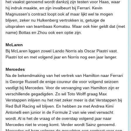
het vaakst genoemd wordt dankzij zijn testen voor Haas, waar
hij indruk maakte, en zijn invalbeurt bij Ferrari. Kevin
Magnussen's contract loopt ook af maar lijkt wel te mogen
blijven, zeker nu Hulkenberg vertrokken is, getuige de
uitspraken van teambaas Komatsu. Maar ook hier geldt dat (met
name) Bottas en Zhou ook een optie zijn.
McLaren
Bij McLaren liggen zowel Lando Norris als Oscar Piastri vast.
Piastri tot en met volgend jaar en Norris nog een jaar langer.
Mercedes
Na de bekendmaking van het vertrek van Hamilton naar Ferrari
is George Russell de enige coureur die voor volgend seizoen
vastligt bij Mercedes. Voor de vervanging van Hamilton zijn er
verschillende gegadigden. Zo wil Toto Wolff graag Max
Verstappen inlijven nu het niet zeker meer is dat Verstappen bij
Red Bull Racing wil blijven. En hebben ze met Andrea Kimi
Antonelli een junior in de Formule 2 van wie veel verwacht
wordt. Al is het de vraag of de overstap volgend jaar naar
Mercedes niet te vroeg komt. Verder wordt Sainz genoemd.
Mercedes wil hem volgens de geruchten een contract voor een