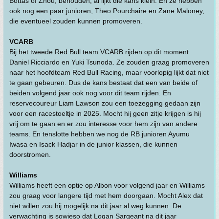
Bottas of Zhou, behouden, al lijkt die kans klein. En ze hebben
ook nog een paar junioren, Theo Pourchaire en Zane Maloney,
die eventueel zouden kunnen promoveren.
VCARB
Bij het tweede Red Bull team VCARB rijden op dit moment
Daniel Ricciardo en Yuki Tsunoda. Ze zouden graag promoveren
naar het hoofdteam Red Bull Racing, maar voorlopig lijkt dat niet
te gaan gebeuren. Dus de kans bestaat dat een van beide of
beiden volgend jaar ook nog voor dit team rijden. En
reservecoureur Liam Lawson zou een toezegging gedaan zijn
voor een racestoeltje in 2025. Mocht hij geen zitje krijgen is hij
vrij om te gaan en er zou interesse voor hem zijn van andere
teams. En tenslotte hebben we nog de RB junioren Ayumu
Iwasa en Isack Hadjar in de junior klassen, die kunnen
doorstromen.
Williams
Williams heeft een optie op Albon voor volgend jaar en Williams
zou graag voor langere tijd met hem doorgaan. Mocht Alex dat
niet willen zou hij mogelijk na dit jaar al weg kunnen. De
verwachting is sowieso dat Logan Sargeant na dit jaar