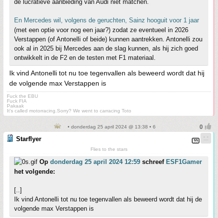
de lucratieve aanbieding van Audi niet matchen.
En Mercedes wil, volgens de geruchten, Sainz hooguit voor 1 jaar
(met een optie voor nog een jaar?) zodat ze eventueel in 2026
Verstappen (of Antonelli of beide) kunnen aantrekken. Antonelli zou
ook al in 2025 bij Mercedes aan de slag kunnen, als hij zich goed
ontwikkelt in de F2 en de testen met F1 materiaal.
Ik vind Antonelli tot nu toe tegenvallen als beweerd wordt dat hij
de volgende max Verstappen is
Fuck the EBU
Fuck FIA
Pakaak
It's called motorracing.Sorry? We went to carracing Toto
• donderdag 25 april 2024 @ 13:38 • 6
Starflyer
Flies to the stars
Op
donderdag 25 april 2024 12:59
schreef
ESF1Gamer
het volgende:
[..]
Ik vind Antonelli tot nu toe tegenvallen als beweerd wordt dat hij de
volgende max Verstappen is