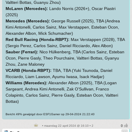
Valtteri Bottas, Guanyu Zhou)
McLaren (Mercedes):
Lando Norris (2026+), Oscar Piastri
(2025)
Mercedes (Mercedes):
George Russell (2025), TBA (Andrea
Kimi Antonelli, Carlos Sainz, Max Verstappen, Esteban Ocon,
Alexander Albon, Mick Schumacher)
Red Bull Racing (Honda-RBPT):
Max Verstappen (2028), TBA
(Sergio Perez, Carlos Sainz, Daniel Ricciardo, Alex Albon)
Sauber (Ferrari):
Nico Hülkenberg, TBA (Carlos Sainz, Esteban
Ocon, Pierre Gasly, Theo Pourchaire, Valtteri Bottas, Gyanyu
Zhou, Zane Maloney
VCARB (Honda-RBPT):
TBA, TBA (Yuki Tsunoda, Daniel
Ricciardo, Liam Lawson, Ayumu Iwasa, Isack Hadjar)
Williams (Mercedes):
Alexander Albon (2025), TBA (Logan
Sargeant, Andrea Kimi Antonelli, Zak O'Sullivan, Franco
Colapinto, Carlos Sainz, Pierre Gasly, Esteban Ocon, Valtteri
Bottas)
Bericht 49% gewijzigd door ESF1Gamer op 29-04-2024 21:22:40
• maandag 22 april 2024 @ 16:10 • 2