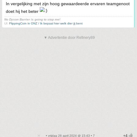
In vergelijking met zijn hoog gewaardeerde ervaren teamgenoot
doet hij het beter
No Dyson Barrier is going to stop me!
UI:
FlippingCoin in ONZ / Ik bepaal hier welk dier jij bent
▼ Advertentie door Refinery89
• vrijdag 26 april 2024 @ 15:43 • 7