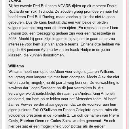
VCARB
Bij het tweede Red Bull team VCARB rijden op dit moment Daniel
Ricciardo en Yuki Tsunoda. Ze zouden graag promoveren naar het
hoofdteam Red Bull Racing, maar voorlopig lijkt dat niet te gaan
gebeuren. Dus de kans bestaat dat een van beide of beiden
volgend jaar ook nog voor dit team rijden. En reservecoureur Liam
Lawson zou een toezegging gedaan zijn voor een racestoeltje in
2025. Mocht hij geen zitje krijgen is hij vrij om te gaan en er zou
interesse voor hem zijn van andere teams. En tenslotte hebben we
nog de RB junioren Ayumu Iwasa en Isack Hadjar in de junior
klassen, die kunnen doorstromen.
Williams
Williams heeft een optie op Albon voor volgend jaar en Williams
zou graag voor langere tijd met hem doorgaan. Mocht Alex dat niet
willen zou hij mogelijk na dit jaar al weg kunnen. De verwachting is
sowieso dat Logan Sargeant na dit jaar vertrokken is. Als
vervanger wordt nadrukkelijk de naam van Andrea Kimi Antonelli
genoemd, om hem op te leiden voor het Mercedes team. Al heeft
James Vowles eerder al aangegeven dat ze de voorkeur aan hun
eigen junioren Zak O'Sullivan en Franco Colapinto geven, mits die
voldoende presteren in de Formule 2. En ook de namen van Pierre
Gasly, Esteban Ocon en Carlos Sainz worden genoemd. En ook
hier bestaat er een mogelijkheid voor Bottas als de eerder