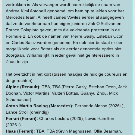
vertrokken is. Als vervanger wordt nadrukkelijk de naam van
Andrea Kimi Antonelli genoemd, om hem op te leiden voor het
Mercedes team. Al heeft James Vowles eerder al aangegeven
dat ze de voorkeur aan hun eigen junioren Zak O'Sullivan en
Franco Colapinto geven, mits die voldoende presteren in de
Formule 2. En ook de namen van Pierre Gasly, Esteban Ocon
en Carlos Sainz worden genoemd. En ook hier bestaat er een
mogelijkheid voor Bottas als de eerder genoemde opties niet
doorgaan. Williams lijkt in ieder geval niet geïnteresseerd in
Zhou te zijn.
Het overzicht in het kort (tussen haakjes de huidige coureurs en
de geruchten) :
Alpine (Renault):
TBA, TBA (Pierre Gasly, Esteban Ocon, Jack
Doohan, Victor Martins, Valtteri Bottas, Guanyu Zhou, Mick
Schumacher)
Aston Martin Racing (Mercedes):
Fernando Alonso (2026+),
Lance Stroll (oneindig)
Ferrari (Ferrari):
Charles Leclerc (2029), Lewis Hamilton
(2026+)
Haas (Ferrari):
TBA, TBA (Kevin Magnussen, Ollie Bearman,