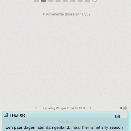
▼ Advertentie door Refinery89
• zondag 21 april 2024 @ 19:38 • 1
THEFXR
Alpha Bear
Een paar dagen later dan gepland, maar hier is het silly season