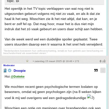
topic. 👍
Het openlijk in het TV topic verklappen van wat nog niet is
uitgezonden gebeurt volgens mij niet zo vaak, en als ik dat zie
haal ik het weg. Misschien zie ik het niet altijd, dat kan, en je
bent er zelf fel op. Dat mag hoor, maar het is dus niet mijn
indruk dat het zó vaak gebeurt en users daar schijt aan hebben.
Van de week werd wel een duidelijke spoiler geplaatst. Twee
users stuurden daarop een tr waarna ik het snel heb verwijderd.
"Nederlanders koesteren hun zelfoverschatting, terwijl ze hun gebrek aan beschaving en
bescheidenheid als assertiviteit vieren."
• zaterdag 15 maart 2025 @ 19:46 • 173
Moderator
Droopie
Hoi
@Dotteke
We mochten recent geen psychologische termen loslaten op
bewoners, omdat wij geen psychologen zijn (na 8 weken kijken
voel ik mij wel overigens wel een gedragsdeskundige
)
Misschien een optie om meningen over brandwonden ook aan