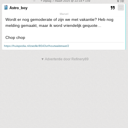
• vrijdag 7 maart 2025 @ 22:18 • 159
Astro_boy
Marvel
Wordt er nog gemoderate of zijn we met vakantie? Heb nog
melding gemaakt, maar ik word vriendelijk gequote…
Chop chop
https://huispedia.nl/zwolle/8043vr/houtwalstraat/2
▼ Advertentie door Refinery89