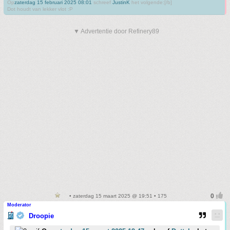
Op
zaterdag 15 februari 2025 08:01
schreef
JustinK
het volgende:[/b]
Dot houdt van lekker vlot :P
▼ Advertentie door Refinery89
• zaterdag 15 maart 2025 @ 19:51 • 175
Moderator
Droopie