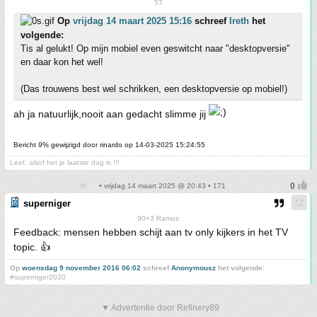
57
Op
vrijdag 14 maart 2025 15:16
schreef
Ireth
het
volgende:
Tis al gelukt! Op mijn mobiel even geswitcht naar "desktopversie"
en daar kon het wel!
(Das trouwens best wel schrikken, een desktopversie op mobiel!)
ah ja natuurlijk,nooit aan gedacht slimme jij
Bericht 9% gewijzigd door rinardo op 14-03-2025 15:24:55
Leef, alsof het je laatste dag is !!!
• vrijdag 14 maart 2025 @ 20:43 • 171
superniger
90+3 Ramos
Feedback: mensen hebben schijt aan tv only kijkers in het TV
topic. 👍
Op
woensdag 9 november 2016 06:02
schreef
Anonymousz
het volgende:
#superniger2020
▼ Advertentie door Refinery89