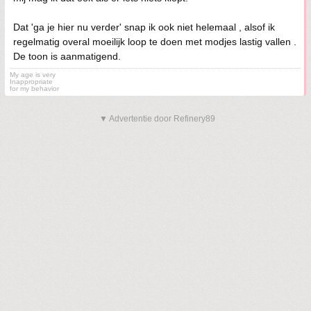
Dat 'ga je hier nu verder' snap ik ook niet helemaal , alsof ik
regelmatig overal moeilijk loop te doen met modjes lastig vallen .
De toon is aanmatigend.
My age is very
Inappropriate
for my behavior
▼ Advertentie door Refinery89