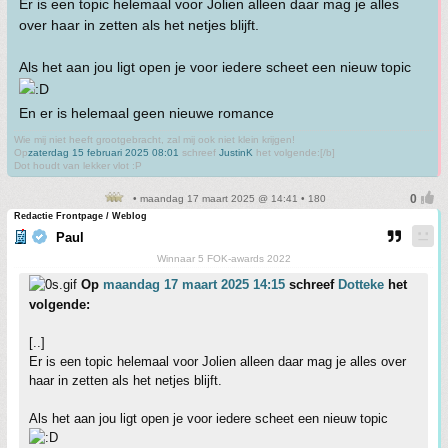
Er is een topic helemaal voor Jolien alleen daar mag je alles
over haar in zetten als het netjes blijft.
Als het aan jou ligt open je voor iedere scheet een nieuw topic
En er is helemaal geen nieuwe romance
Wie mij niet heeft grootgebracht, zal mij ook niet klein krijgen!
Op
zaterdag 15 februari 2025 08:01
schreef
JustinK
het volgende:[/b]
Dot houdt van lekker vlot :P
• maandag 17 maart 2025 @ 14:41 • 180
Redactie Frontpage / Weblog
Paul
Winnaar 5 FOK-awards 2022
Op
maandag 17 maart 2025 14:15
schreef
Dotteke
het
volgende:
[..]
Er is een topic helemaal voor Jolien alleen daar mag je alles over
haar in zetten als het netjes blijft.
Als het aan jou ligt open je voor iedere scheet een nieuw topic