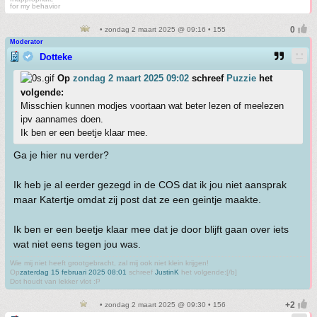
for my behavior
• zondag 2 maart 2025 @ 09:16 • 155
Moderator
Dotteke
Op
zondag 2 maart 2025 09:02
schreef
Puzzie
het
volgende:
Misschien kunnen modjes voortaan wat beter lezen of meelezen
ipv aannames doen.
Ik ben er een beetje klaar mee.
Ga je hier nu verder?
Ik heb je al eerder gezegd in de COS dat ik jou niet aansprak
maar Katertje omdat zij post dat ze een geintje maakte.
Ik ben er een beetje klaar mee dat je door blijft gaan over iets
wat niet eens tegen jou was.
Wie mij niet heeft grootgebracht, zal mij ook niet klein krijgen!
Op
zaterdag 15 februari 2025 08:01
schreef
JustinK
het volgende:[/b]
Dot houdt van lekker vlot :P
• zondag 2 maart 2025 @ 09:30 • 156