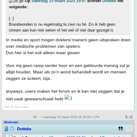
Op
zaterdag 15 maart 2025 19:47
schreef
Dotteke
het
volgende:
[..]
Brandwonden is nu regelmatig te zien nu hè. En ik heb geen
stream aan kan niet weten of het wel of niet daar gezegd is
In media en sport mogen dokters/ trainers geen uitspraken doen
over medische problemen van spelers.
Dus hier is het ook alleen maar gissen.
Voor mij geen ramp verder hoor en een gekleurde mening zal je
altijd houden. Maar als zo'n wond behandelt wordt en mensen
zeggen ze acteert, tsja..
anyways, users maken het forum en ik kan niet zeggen dat je
niet vaak gewaarschuwd hebt
Hell To The Liars
• zaterdag 15 maart 2025 @ 20:05 • 176
Moderator
Dotteke