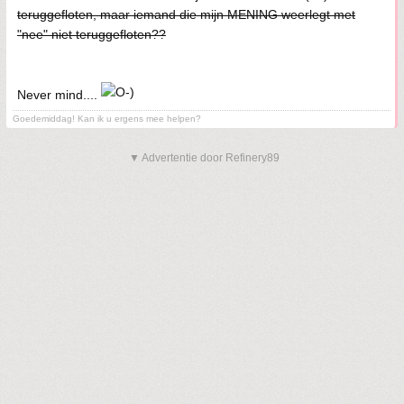
teruggefloten, maar iemand die mijn MENING weerlegt met
"nee" niet teruggefloten??
Never mind....
Goedemiddag! Kan ik u ergens mee helpen?
▼ Advertentie door Refinery89