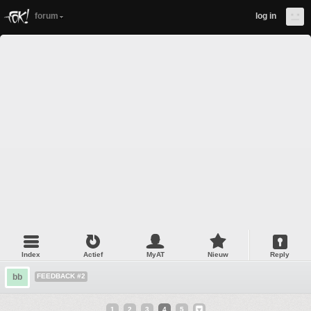
forum
log in
Index
Actief
MyAT
Nieuw
Reply
bb
FEEDBACK #2
1
2
3
4
5