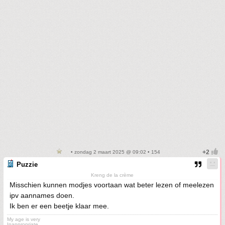
• zondag 2 maart 2025 @ 09:02 • 154
Puzzie
Kreng de la crème
Misschien kunnen modjes voortaan wat beter lezen of meelezen
ipv aannames doen.
Ik ben er een beetje klaar mee.
My age is very
Inappropriate