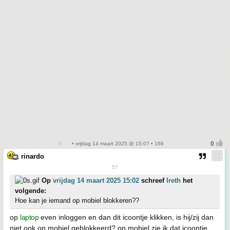
• vrijdag 14 maart 2025 @ 15:07 • 166
rinardo
57
Op
vrijdag 14 maart 2025 15:02
schreef
Ireth
het
volgende:
Hoe kan je iemand op mobiel blokkeren??
op
laptop
even inloggen en dan dit icoontje klikken, is hij/zij dan
niet ook op mobiel geblokkeerd? op mobiel zie ik dat icoontje