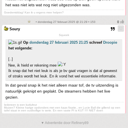
het was niet iets wat nog niet uitgezonden was.
Goedemiddag! Kan ik u ergens mee helpen?
• donderdag 27 februari 2025 @ 21:29 • 153
Soury
Squeek
Op
donderdag 27 februari 2025 21:25
schreef
Droopie
het volgende:
[..]
Nee, ik hield er rekening mee
Ik snap dat het niet leuk is als je bv gaat vragen is dat al geweest
of straks wordt het leuk. En ik vond het wel essentiele informatie.
In dat geval snap ik het niet alleen maar tof, de tv uitzending is
natuurlijk geknipt en geplakt. De steamers hebben het live
gezien.
Iedereen is een kutlultrut
Muizen? Kleine harige opdonders met een kaas fixatie., en Lucie Ball die gillend op een
tafel staat in een oudbollige tv serie. En een vaste PI is KUT !!!! NIET doen
▼ Advertentie door Refinery89