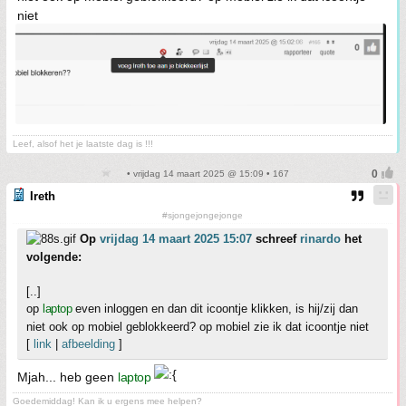
niet
Leef, alsof het je laatste dag is !!!
• vrijdag 14 maart 2025 @ 15:09 • 167
Ireth
#sjongejongejonge
Op
vrijdag 14 maart 2025 15:07
schreef
rinardo
het
volgende:
[..]
op
laptop
even inloggen en dan dit icoontje klikken, is hij/zij dan
niet ook op mobiel geblokkeerd? op mobiel zie ik dat icoontje niet
[
link
|
afbeelding
]
Mjah... heb geen
laptop
Goedemiddag! Kan ik u ergens mee helpen?