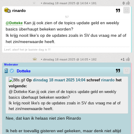
• dinsdag 18 maart 2025 @ 14:04 • 181
rinardo
57
Kan jij ook zien of de topics update geld en weekly
@Dotteke
basics überhaupt bekeken worden?
Ik krijg nooit like's op de updates zoals in SV dus vraag me af of
het zin/meerwaarde heeft.
Leef, alsof het je laatste dag is !!!
• dinsdag 18 maart 2025 @ 14:05 • 182
Moderator
Dotteke
Op
dinsdag 18 maart 2025 14:04
schreef
rinardo
het
volgende:
@:Dotteke Kan jij ook zien of de topics update geld en weekly
basics überhaupt bekeken worden?
Ik krijg nooit like's op de updates zoals in SV dus vraag me af of
het zin/meerwaarde heeft.
Nee, dat kan ik helaas niet zien Rinardo
Ik heb er toevallig gisteren wel gekeken, maar denk niet altijd