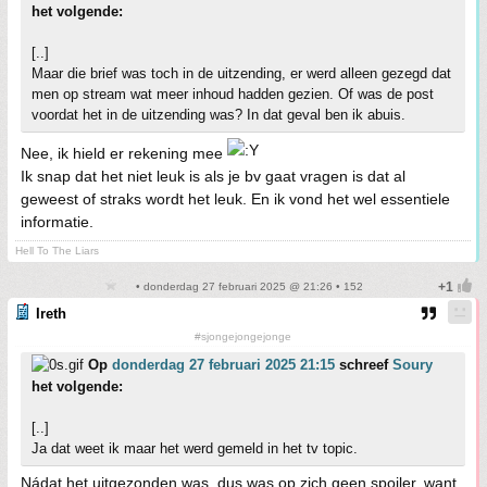
het volgende:
[..]
Maar die brief was toch in de uitzending, er werd alleen gezegd dat
men op stream wat meer inhoud hadden gezien. Of was de post
voordat het in de uitzending was? In dat geval ben ik abuis.
Nee, ik hield er rekening mee
Ik snap dat het niet leuk is als je bv gaat vragen is dat al
geweest of straks wordt het leuk. En ik vond het wel essentiele
informatie.
Hell To The Liars
• donderdag 27 februari 2025 @ 21:26 • 152
Ireth
#sjongejongejonge
Op
donderdag 27 februari 2025 21:15
schreef
Soury
het volgende:
[..]
Ja dat weet ik maar het werd gemeld in het tv topic.
Nádat het uitgezonden was, dus was op zich geen spoiler, want