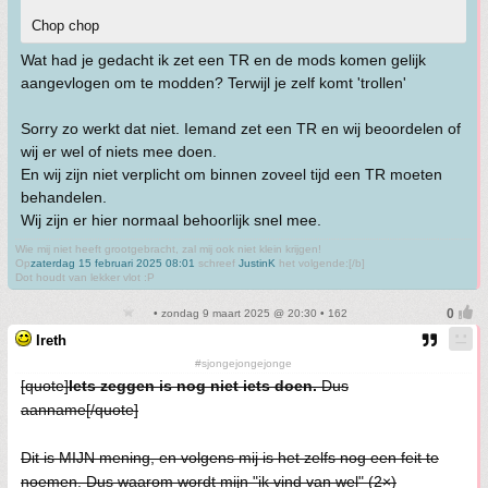
Chop chop
Wat had je gedacht ik zet een TR en de mods komen gelijk
aangevlogen om te modden? Terwijl je zelf komt 'trollen'
Sorry zo werkt dat niet. Iemand zet een TR en wij beoordelen of
wij er wel of niets mee doen.
En wij zijn niet verplicht om binnen zoveel tijd een TR moeten
behandelen.
Wij zijn er hier normaal behoorlijk snel mee.
Wie mij niet heeft grootgebracht, zal mij ook niet klein krijgen!
Op
zaterdag 15 februari 2025 08:01
schreef
JustinK
het volgende:[/b]
Dot houdt van lekker vlot :P
• zondag 9 maart 2025 @ 20:30 • 162
Ireth
#sjongejongejonge
[quote]
Iets zeggen is nog niet iets doen.
Dus
aanname[/quote]
Dit is MIJN mening, en volgens mij is het zelfs nog een feit te
noemen. Dus waarom wordt mijn "ik vind van wel" (2×)