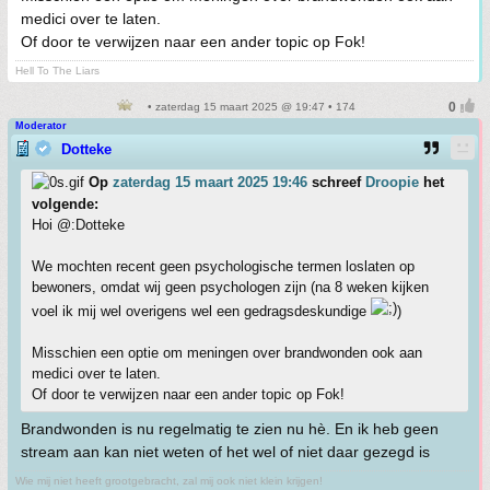
medici over te laten.
Of door te verwijzen naar een ander topic op Fok!
Hell To The Liars
• zaterdag 15 maart 2025 @ 19:47 • 174
Moderator
Dotteke
Op
zaterdag 15 maart 2025 19:46
schreef
Droopie
het
volgende:
Hoi @:Dotteke
We mochten recent geen psychologische termen loslaten op
bewoners, omdat wij geen psychologen zijn (na 8 weken kijken
voel ik mij wel overigens wel een gedragsdeskundige
)
Misschien een optie om meningen over brandwonden ook aan
medici over te laten.
Of door te verwijzen naar een ander topic op Fok!
Brandwonden is nu regelmatig te zien nu hè. En ik heb geen
stream aan kan niet weten of het wel of niet daar gezegd is
Wie mij niet heeft grootgebracht, zal mij ook niet klein krijgen!