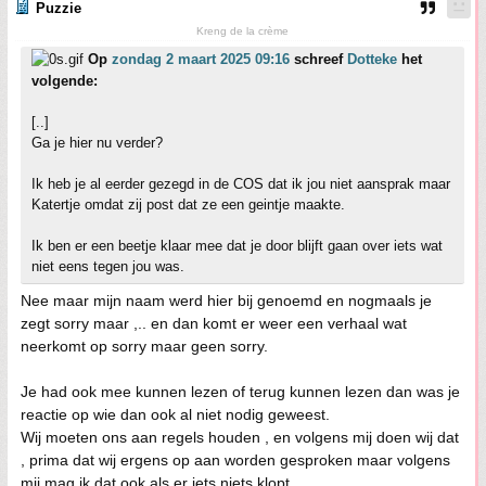
Puzzie
Kreng de la crème
Op
zondag 2 maart 2025 09:16
schreef
Dotteke
het
volgende:
[..]
Ga je hier nu verder?
Ik heb je al eerder gezegd in de COS dat ik jou niet aansprak maar
Katertje omdat zij post dat ze een geintje maakte.
Ik ben er een beetje klaar mee dat je door blijft gaan over iets wat
niet eens tegen jou was.
Nee maar mijn naam werd hier bij genoemd en nogmaals je
zegt sorry maar ,.. en dan komt er weer een verhaal wat
neerkomt op sorry maar geen sorry.
Je had ook mee kunnen lezen of terug kunnen lezen dan was je
reactie op wie dan ook al niet nodig geweest.
Wij moeten ons aan regels houden , en volgens mij doen wij dat
, prima dat wij ergens op aan worden gesproken maar volgens
mij mag ik dat ook als er iets niets klopt.