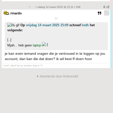
• vrijdag 14 maart 2025 @ 15:11 • 168
rinardo
57
Op
vrijdag 14 maart 2025 15:09
schreef
Ireth
het
volgende:
[..]
Mjah... heb geen
laptop
je kan even iemand vragen die je vertrouwd in te loggen op jou
account, dan kan die dat doen? ik wil best ff doen hoor
Leef, alsof het je laatste dag is !!!
▼ Advertentie door Refinery89