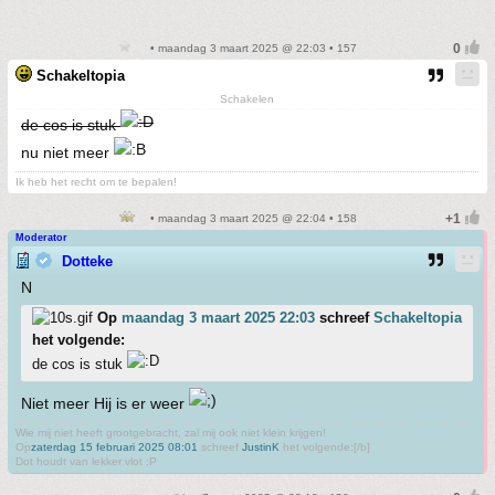
• maandag 3 maart 2025 @ 22:03 • 157
Schakeltopia
Schakelen
de cos is stuk
nu niet meer
Ik heb het recht om te bepalen!
• maandag 3 maart 2025 @ 22:04 • 158
Moderator
Dotteke
N
Op
maandag 3 maart 2025 22:03
schreef
Schakeltopia
het volgende:
de cos is stuk
Niet meer Hij is er weer
Wie mij niet heeft grootgebracht, zal mij ook niet klein krijgen!
Op
zaterdag 15 februari 2025 08:01
schreef
JustinK
het volgende:[/b]
Dot houdt van lekker vlot :P