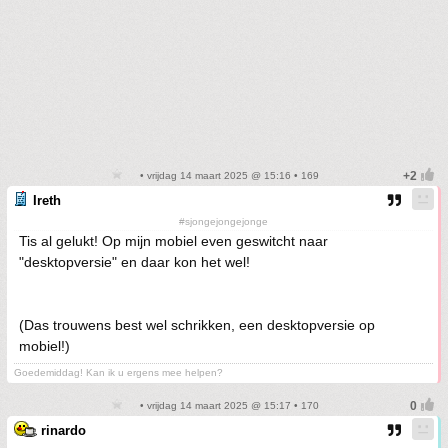
• vrijdag 14 maart 2025 @ 15:16 • 169
Ireth
#sjongejongejonge
Tis al gelukt! Op mijn mobiel even geswitcht naar
"desktopversie" en daar kon het wel!
(Das trouwens best wel schrikken, een desktopversie op
mobiel!)
Goedemiddag! Kan ik u ergens mee helpen?
• vrijdag 14 maart 2025 @ 15:17 • 170
rinardo