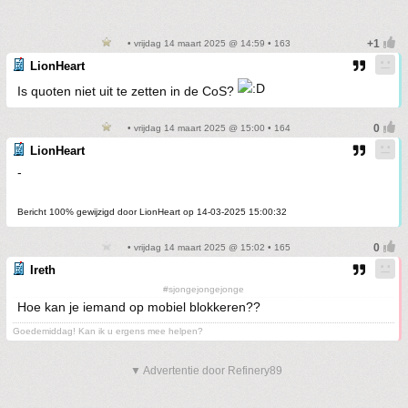
• vrijdag 14 maart 2025 @ 14:59 • 163
LionHeart
Is quoten niet uit te zetten in de CoS?
• vrijdag 14 maart 2025 @ 15:00 • 164
LionHeart
-
Bericht 100% gewijzigd door LionHeart op 14-03-2025 15:00:32
• vrijdag 14 maart 2025 @ 15:02 • 165
Ireth
#sjongejongejonge
Hoe kan je iemand op mobiel blokkeren??
Goedemiddag! Kan ik u ergens mee helpen?
▼ Advertentie door Refinery89