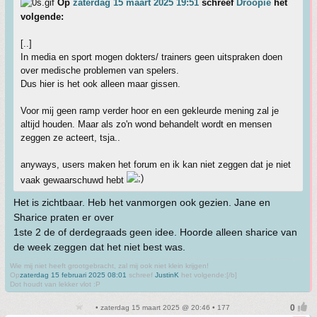
Op
zaterdag 15 maart 2025 19:51
schreef
Droopie
het
volgende:
[..]
In media en sport mogen dokters/ trainers geen uitspraken doen
over medische problemen van spelers.
Dus hier is het ook alleen maar gissen.
Voor mij geen ramp verder hoor en een gekleurde mening zal je
altijd houden. Maar als zo'n wond behandelt wordt en mensen
zeggen ze acteert, tsja..
anyways, users maken het forum en ik kan niet zeggen dat je niet
vaak gewaarschuwd hebt
Het is zichtbaar. Heb het vanmorgen ook gezien. Jane en
Sharice praten er over
1ste 2 de of derdegraads geen idee. Hoorde alleen sharice van
de week zeggen dat het niet best was.
Wie mij niet heeft grootgebracht, zal mij ook niet klein krijgen!
Op
zaterdag 15 februari 2025 08:01
schreef
JustinK
het volgende:[/b]
Dot houdt van lekker vlot :P
• zaterdag 15 maart 2025 @ 20:46 • 177