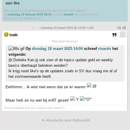
aan like
Wie mij niet heeft grootgebracht, zal mij ook niet klein krijgen!
Op
zaterdag 15 februari 2025 08:01
schreef
JustinK
het volgende:[/b]
Dot houdt van lekker vlot :P
• dinsdag 18 maart 2025 @ 14:50 • 183
Ireth
#sjongejongejonge
Op
dinsdag 18 maart 2025 14:04
schreef
rinardo
het
volgende:
@:Dotteke Kan jij ook zien of de topics update geld en weekly
basics überhaupt bekeken worden?
Ik krijg nooit like's op de updates zoals in SV dus vraag me af of
het zin/meerwaarde heeft.
Eehhmm... ik wist niet eens dat ze er waren
Maar heb ze nu wel bij mAT gezet!
Goedemiddag! Kan ik u ergens mee helpen?
▼ Advertentie door Refinery89