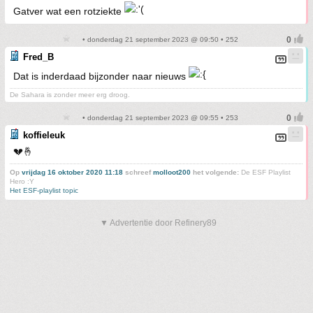
Gatver wat een rotziekte
• donderdag 21 september 2023 @ 09:50 • 252
Fred_B
Dat is inderdaad bijzonder naar nieuws
De Sahara is zonder meer erg droog.
• donderdag 21 september 2023 @ 09:55 • 253
koffieleuk
💔🤞
Op
vrijdag 16 oktober 2020 11:18
schreef
molloot200
het volgende:
De ESF Playlist
Hero :Y
Het ESF-playlist topic
▼ Advertentie door Refinery89