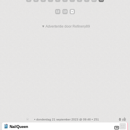
12
13
▼ Advertentie door Refinery89
• donderdag 21 september 2023 @ 09:46 • 251
NailQueen