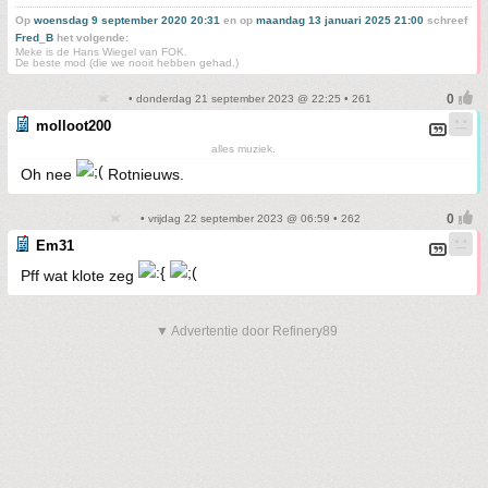
Op
woensdag 9 september 2020 20:31
en op
maandag 13 januari 2025 21:00
schreef
Fred_B
het volgende:
Meke is de Hans Wiegel van FOK.
De beste mod (die we nooit hebben gehad.)
• donderdag 21 september 2023 @ 22:25 • 261
molloot200
alles muziek.
Oh nee
Rotnieuws.
• vrijdag 22 september 2023 @ 06:59 • 262
Em31
Pff wat klote zeg
▼ Advertentie door Refinery89