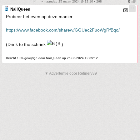
• maandag 25 maart 2024 @ 12:10 • 268
NailQueen
Probeer het even op deze manier.
https://www.facebook.com/share/v/GGUec2FuoWgRfBqo/
(Drink to the schrink
)
Bericht 13% gewijzigd door NailQueen op 25-03-2024 12:35:12
▼ Advertentie door Refinery89