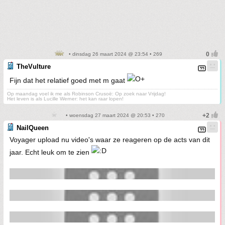
• dinsdag 26 maart 2024 @ 23:54 • 269
TheVulture
Fijn dat het relatief goed met m gaat
Op maandag voel ik me als Robinson Crusoë: Op zoek naar Vrijdag!
Het leven is als Lucille Werner: het kan raar lopen!
• woensdag 27 maart 2024 @ 20:53 • 270
NailQueen
Voyager upload nu video's waar ze reageren op de acts van dit
jaar. Echt leuk om te zien