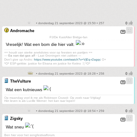
• donderdag 21 september 2023 @ 15:50 • 257
Andromache
PJ/De KastAlter Bridge-fan
Vreselijk! Wat een bom die hier valt.
== houdt van sterke anekdotes voor op feesten en partijen ==
---
Ga van dat gas af!
- Laat Groningen niet zakken ---
Don't give up Andro:
https://www.youtube.com/watch?v=VjEq-r2agqc
O+
*O* ESF-gekkie: justice for Elvana en justice for Keiino :'( *O*
• donderdag 21 september 2023 @ 18:28 • 258
TheVulture
Wat een kutnieuws
Op maandag voel ik me als Robinson Crusoë: Op zoek naar Vrijdag!
Het leven is als Lucille Werner: het kan raar lopen!
• donderdag 21 september 2023 @ 18:54 • 259
Zigsky
Wat sneu
Ben hier voor het songfestivalforum.