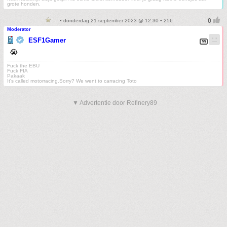
grote honden.
• donderdag 21 september 2023 @ 12:30 • 256
Moderator
ESF1Gamer
😭
Fuck the EBU
Fuck FIA
Pakaak
It's called motorracing.Sorry? We went to carracing Toto
▼ Advertentie door Refinery89