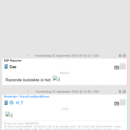
• donderdag 21 september 2023 @ 10:12 • 254
ESF Reporter
Cee
Welluk?
Razende kutziekte is het.
• donderdag 21 september 2023 @ 11:36 • 255
Moderator / KerstCrewQuizWinner
H_T
2733
Ik ben de kleur MAGENTA
Je bent openminded, tenzij iets niet in je straatje past. Je houdt van discussiëren, maar
hebt natuurlijk altijd gelijk. Als echte dierenliefhebber voer je graag kleine eendjes aan