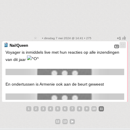
• dinsdag 7 mei 2024 @ 14:41 • 275
NailQueen
Voyager is inmiddels live met hun reacties op alle inzendingen
van dit jaar
En ondertussen is Armenie ook aan de beurt geweest
1
2
3
4
5
6
7
8
9
10
11
12
13