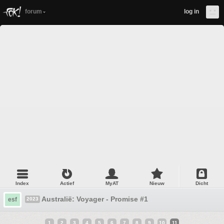
forum
log in
Index
Actief
MyAT
Nieuw
Dicht
Australië: Voyager - Promise #1
esf
2023
1
2
3
4
5
6
7
8
9
10
11