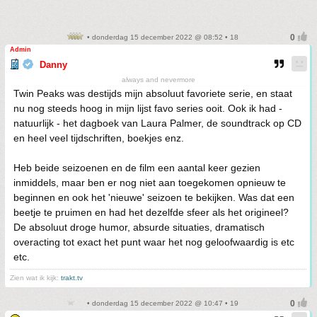
• donderdag 15 december 2022 @ 08:52 • 18
Admin
Danny
always and nevermore
Twin Peaks was destijds mijn absoluut favoriete serie, en staat
nu nog steeds hoog in mijn lijst favo series ooit. Ook ik had -
natuurlijk - het dagboek van Laura Palmer, de soundtrack op CD
en heel veel tijdschriften, boekjes enz.
Heb beide seizoenen en de film een aantal keer gezien
inmiddels, maar ben er nog niet aan toegekomen opnieuw te
beginnen en ook het 'nieuwe' seizoen te bekijken. Was dat een
beetje te pruimen en had het dezelfde sfeer als het origineel?
De absoluut droge humor, absurde situaties, dramatisch
overacting tot exact het punt waar het nog geloofwaardig is etc
etc.
Zien wat ik kijk:
trakt.tv
• donderdag 15 december 2022 @ 10:47 • 19