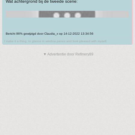
Wat achtergrond bij de tweede scene:
Bericht 86% gewijzigd door Claudia_x op 14-12-2022 13:34:56
I make it a thing, to glance in window panes and look pleased with myself.
▼ Advertentie door Refinery89