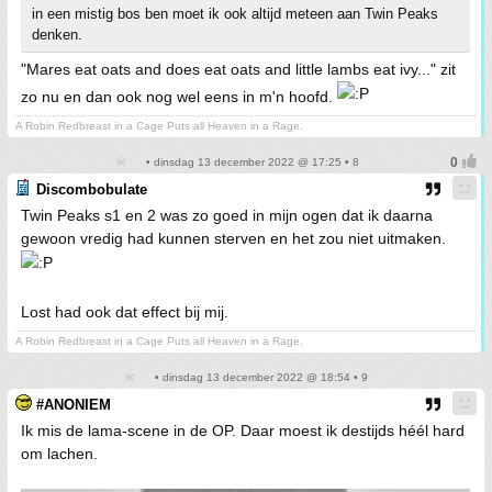
in een mistig bos ben moet ik ook altijd meteen aan Twin Peaks
denken.
"Mares eat oats and does eat oats and little lambs eat ivy..." zit
zo nu en dan ook nog wel eens in m'n hoofd.
A Robin Redbreast in a Cage Puts all Heaven in a Rage.
• dinsdag 13 december 2022 @ 17:25 • 8
Discombobulate
Twin Peaks s1 en 2 was zo goed in mijn ogen dat ik daarna
gewoon vredig had kunnen sterven en het zou niet uitmaken.
Lost had ook dat effect bij mij.
A Robin Redbreast in a Cage Puts all Heaven in a Rage.
• dinsdag 13 december 2022 @ 18:54 • 9
#ANONIEM
Ik mis de lama-scene in de OP. Daar moest ik destijds héél hard
om lachen.