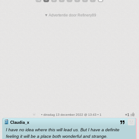
▼ Advertentie door Refinery89
• dinsdag 13 december 2022 @ 13:43 • 1
Claudia_x
I have no idea where this will lead us. But I have a definite
feeling it will be a place both wonderful and strange.