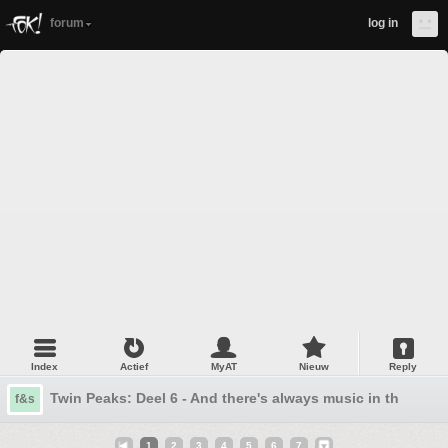
forum
log in
Index
Actief
MyAT
Nieuw
Reply
Twin Peaks: Deel 6 - And there's always music in the air
f&s
1
2
3
4
5
6
7