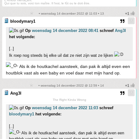
L'Amour menaçant:
Qui que tu sois, voici ton maître. Il l'est, le fût ou le doit être.
• woensdag 14 december 2022 @ 11:03 • 13
bloodymary1
Op
woensdag 14 december 2022 08:41
schreef
Ang3l
het volgende:
[..]
Ik roep nog steeds bij elke uil dat ze niet zijn wat ze lijken
Als ik de houtkachel aansteek, dan pak ik altijd even een
houtblok vast als een baby en voel daar met mijn hand op.
• woensdag 14 december 2022 @ 12:59 • 14
Ang3l
The Right Kinda Wrong
Op
woensdag 14 december 2022 11:03
schreef
bloodymary1
het volgende:
[..]
Als ik de houtkachel aansteek, dan pak ik altijd even een
houtblok vast als een baby en voel daar met mijn hand op.