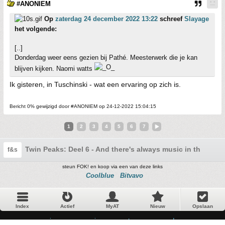
#ANONIEM
Op
zaterdag 24 december 2022 13:22
schreef
Slayage
het volgende:
[..]
Donderdag weer eens gezien bij Pathé. Meesterwerk die je kan
blijven kijken. Naomi watts
Ik gisteren, in Tuschinski - wat een ervaring op zich is.
Bericht 0% gewijzigd door #ANONIEM op 24-12-2022 15:04:15
1
2
3
4
5
6
7
Twin Peaks: Deel 6 - And there's always music in the air
f&s
steun FOK! en koop via een van deze links
Coolblue
Bitvavo
Index
Actief
MyAT
Nieuw
Opslaan
privacy
•
premium account
•
voorwaarden