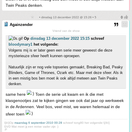
Twin Peaks denken.
• dinsdag 13 december 2022 @ 15:26 • 5
Againzender
Vriend van de show
Op
dinsdag 13 december 2022 15:15
schreef
bloodymary1
het volgende:
Volgens mij is er later geen een serie meer geweest die deze
mysterieuze sfeer heeft kunnen oproepen.
Natuurlijk zijn er nog vele topseries gemaakt, Breaking Bad, Peaky
Blinders, Game of Thrones, Ozark etc. Maar met deze sfeer. Als ik
in een mistig bos ben moet ik ook altijd meteen aan Twin Peaks
denken.
same here
Toen de serie uit kwam en ik die met
klasgenootjes zat te kijken gingen we ook dat jaar op werkweek
in de Ardennen. Veel bos, veel mist, we waren helemaal in de
sfeer toen
\[b\]Op
maandag 6 september 2010 00:28
schreef tong80 het volgende:\[/b\]
GVD Wat moet jij een trotse vader zijn :)
:P