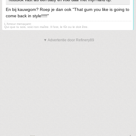
En bij kauwgom? Roep je dan ook "That gum you like is going to
come back in style!!!!!"
L'Amour menaçant:
Qui que tu sois, voici ton maître. Il l'est, le fût ou le doit être.
▼ Advertentie door Refinery89