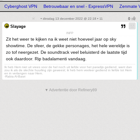
Cyberghost VPN
Betrouwbaar en snel - ExpressVPN
Zenmate 
• dinsdag 13 december 2022 @ 22:18 • 11
Slayage
INFP
Zit het weer te kijken na ik weet niet hoeveel jaar op sky
showtime. De sfeer, de gekke personages, het hele wereldje is
zo tof neergezet. De soundtrack veel beluisterd de laatste tijd
ook daardoor. Rip badalamenti vandaag.
Ik heb Hem niet uit vrees voor de hel noch uit liefde voor het paradijs gediend, want dan
zou ik als de slechte huurling zijn geweest; ik heb hem veeleer gediend in liefde tot Hem
en in verlangen naar Hem.
-Rabia Al-Basri
▼ Advertentie door Refinery89