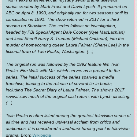
Twin Peaks is an American mystery serial drama television
series created by Mark Frost and David Lynch. It premiered on
ABC on April 8, 1990, and originally ran for two seasons until its
cancellation in 1991. The show returned in 2017 for a third
season on Showtime. The series follows an investigation,
headed by FBI Special Agent Dale Cooper (Kyle MacLachlan)
and local Sheriff Harry S. Truman (Michael Ontkean), into the
murder of homecoming queen Laura Palmer (Sheryl Lee) in the
fictional town of Twin Peaks, Washington. (...)
The original run was followed by the 1992 feature film Twin
Peaks: Fire Walk with Me, which serves as a prequel to the
series. The initial success of the series sparked a media
franchise, leading to the release of several tie-in books,
including The Secret Diary of Laura Palmer. The show's 2017
revival saw much of the original cast return, with Lynch directing.
(...)
Twin Peaks is often listed among the greatest television series of
all time and has received universal acclaim from critics and
audiences. It is considered a landmark turning point in television
drama.
Bron:
Wikipedia