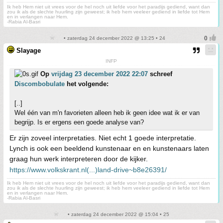
Ik heb Hem niet uit vrees voor de hel noch uit liefde voor het paradijs gediend, want dan
zou ik als de slechte huurling zijn geweest; ik heb hem veeleer gediend in liefde tot Hem
en in verlangen naar Hem.
-Rabia Al-Basri
• zaterdag 24 december 2022 @ 13:25 • 24
Slayage
INFP
Op
vrijdag 23 december 2022 22:07
schreef
Discombobulate
het volgende:
[..]
Wel één van m'n favorieten alleen heb ik geen idee wat ik er van
begrijp. Is er ergens een goede analyse van?
Er zijn zoveel interpretaties. Niet echt 1 goede interpretatie.
Lynch is ook een beeldend kunstenaar en en kunstenaars laten
graag hun werk interpreteren door de kijker.
https://www.volkskrant.nl(...)land-drive~b8e26391/
Ik heb Hem niet uit vrees voor de hel noch uit liefde voor het paradijs gediend, want dan
zou ik als de slechte huurling zijn geweest; ik heb hem veeleer gediend in liefde tot Hem
en in verlangen naar Hem.
-Rabia Al-Basri
• zaterdag 24 december 2022 @ 15:04 • 25