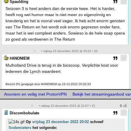
Spaulding
Seizoen 3 is heel anders dan de eerste twee. Het is harder,
heeft nog wel humor maar is niet meer zo eigenzinnig en
kneuterig en het is vooral veel vager. Ik heb echt enorm genoten
van The Return en het wordt ook enorm geprezen onder fans,
maar het is wel compleet anders. Sowieso is de hele soap opera
zo goed als verdwenen in The Return
• vrijdag 23 december 2022 @ 20:02 • 20
#ANONIEM
Mulholland Drive is terug in de bioscoop. Verplichte kost voor
iedereen die Lynch waardeert.
Bericht 0% gewijzigd door #ANONIEM op 23-12-2022 20:02:43
Anoniem en veilig met ProtonVPN
Bekijk het streamingaanbod va
• vrijdag 23 december 2022 @ 22:07 • 21
Discombobulate
Op
vrijdag 23 december 2022 20:02
schreef
Sodemieters
het volgende: