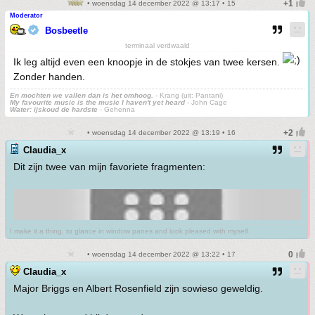
• woensdag 14 december 2022 @ 13:17 • 15
Moderator
Bosbeetle
terminaal verdwaald
Ik leg altijd even een knoopje in de stokjes van twee kersen.
Zonder handen.
En mochten we vallen dan is het omhoog.
- Krang (uit: Pantani)
My favourite music is the music I haven't yet heard
- John Cage
Water: ijskoud de hardste
- Gehenna
• woensdag 14 december 2022 @ 13:19 • 16
Claudia_x
Dit zijn twee van mijn favoriete fragmenten:
I make it a thing, to glance in window panes and look pleased with myself.
• woensdag 14 december 2022 @ 13:22 • 17
Claudia_x
Major Briggs en Albert Rosenfield zijn sowieso geweldig.