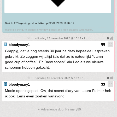
Bericht 23% gewijzigd door Mike op 02-02-2023 10:34:19
I make it a thing, to glance in window panes and look pleased with myself.
• dinsdag 13 december 2022 @ 15:12 • 2
bloodymary1
Grappig, dat je nog steeds 30 jaar na dato bepaalde uitspraken
gebruikt. Zo zeggen wij altijd (als dat zo is natuurlijk) "damn
good cup of coffee". En "new shoes!" ala Leo als we nieuwe
schoenen hebben gekocht.
• dinsdag 13 december 2022 @ 15:13 • 3
bloodymary1
Mooie openingspost. Ow, dat secret diary van Laura Palmer heb
ik ook. Eens even zoeken vanavond.
▼ Advertentie door Refinery89