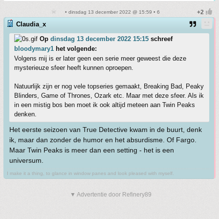
• dinsdag 13 december 2022 @ 15:59 • 6
Claudia_x
Op
dinsdag 13 december 2022 15:15
schreef
bloodymary1
het volgende:
Volgens mij is er later geen een serie meer geweest die deze
mysterieuze sfeer heeft kunnen oproepen.
Natuurlijk zijn er nog vele topseries gemaakt, Breaking Bad, Peaky
Blinders, Game of Thrones, Ozark etc. Maar met deze sfeer. Als ik
in een mistig bos ben moet ik ook altijd meteen aan Twin Peaks
denken.
Het eerste seizoen van True Detective kwam in de buurt, denk
ik, maar dan zonder de humor en het absurdisme. Of Fargo.
Maar Twin Peaks is meer dan een setting - het is een
universum.
I make it a thing, to glance in window panes and look pleased with myself.
▼ Advertentie door Refinery89