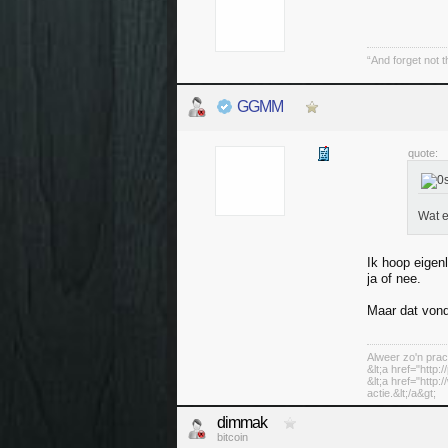
“And forget not t
GGMM
quote:
Wat e
Ik hoop eigen
ja of nee.
Maar dat vond 
Alweer zo'n prac
&lt;a href="http:
&lt;a href="http
actie.&lt;/a&gt;
dimmak
bitcoin