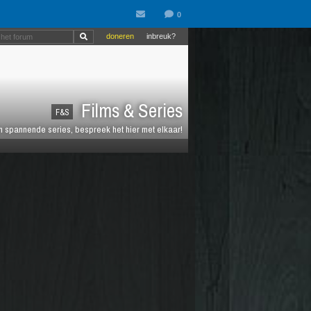
doneren
inbreuk?
Films & Series
F&S
en spannende series, bespreek het hier met elkaar!