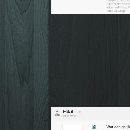
Alweer zo'n prac
&lt;a href="http:
&lt;a href="http
actie.&lt;/a&gt;
Fok-it
All is well
Wat een gelij