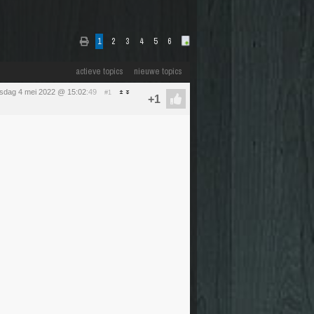
1
2
3
4
5
6
actieve topics
nieuwe topics
sdag 4 mei 2022 @ 15:02
:49
#1