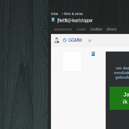
Index
»
films & series
[Netflix] Heartstopper
abonnement
Unibet
Coolblue
Bitvavo
GGMM
om dez
noodzake
gebruik
J
ik