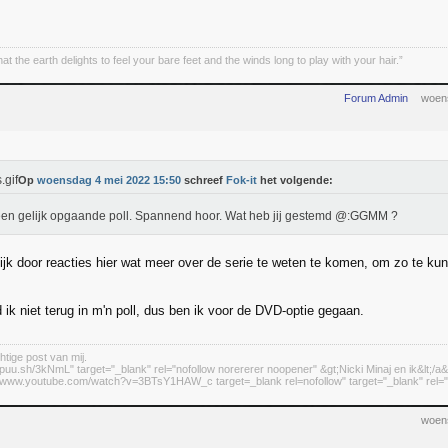
hat the earth delights to feel your bare feet and the winds long to play with your hair.”
Forum Admin
woen
Op
woensdag 4 mei 2022 15:50
schreef
Fok-it
het volgende:
en gelijk opgaande poll. Spannend hoor. Wat heb jij gestemd @:GGMM ?
lijk door reacties hier wat meer over de serie te weten te komen, om zo te kun
ik niet terug in m'n poll, dus ben ik voor de DVD-optie gegaan.
htige post van mij.
//puu.sh/3kNmL" target="_blank" rel="nofollow norererer noopener" &gt;Nicki Minaj en ik&lt;/a&
://www.youtube.com/watch?v=3BTsY1HAW_c target=_blank rel=nofollow" target="_blank" rel="n
woen