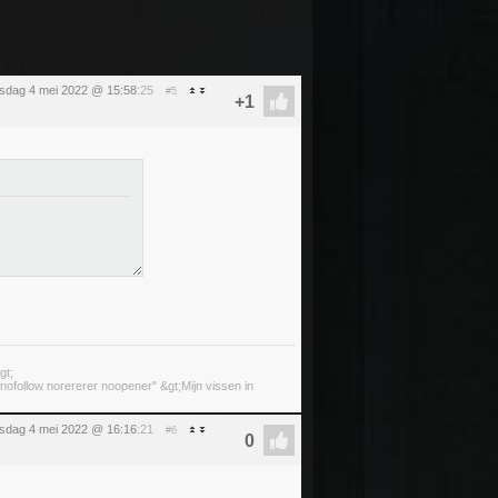
sdag 4 mei 2022 @ 15:58
:25
#5
gt;
ofollow norererer noopener" &gt;Mijn vissen in
sdag 4 mei 2022 @ 16:16
:21
#6