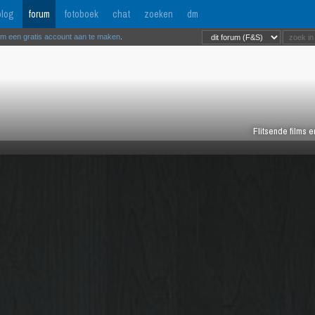
log
forum
fotoboek
chat
zoeken
dm
om een gratis account aan te maken
.
Flitsende films 