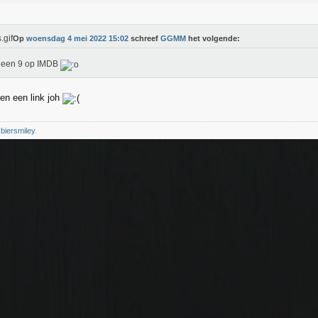
Op
woensdag 4 mei 2022 15:02
schreef
GGMM
het volgende:
t een 9 op IMDB
en een link joh
e
biersmiley
.