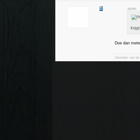
quote:
Krijg
Doe dan mete
Uitvinder van d