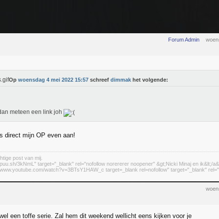
Forum Admin
woen
Op
woensdag 4 mei 2022 15:57
schreef
dimmak
het volgende:
an meteen een link joh
s direct mijn OP even aan!
htige post van mij.
//puu.sh/3kNmL" target="_blank" rel="nofollow norererer noopener" &gt;Nicki Minaj en ik&lt;/a&
://www.youtube.com/watch?v=3BTsY1HAW_c target=_blank rel=nofollow" target="_blank" rel="n
woen
wel een toffe serie. Zal hem dit weekend wellicht eens kijken voor je