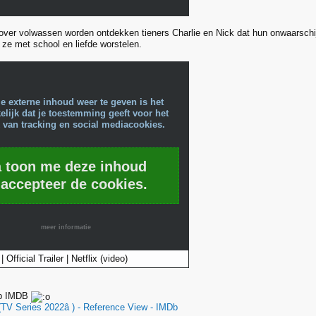
 over volwassen worden ontdekken tieners Charlie en Nick dat hun onwaarschi
l ze met school en liefde worstelen.
e externe inhoud weer te geven is het
lijk dat je toestemming geeft voor het
 van tracking en social mediacookies.
a toon me deze inhoud
 accepteer de cookies.
meer informatie
 Official Trailer | Netflix (video)
 op IMDB
(TV Series 2022â ) - Reference View - IMDb