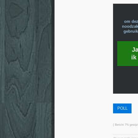
om dez
noodzake
gebruik
J
ik
POLL
[ Bericht 7% gewij