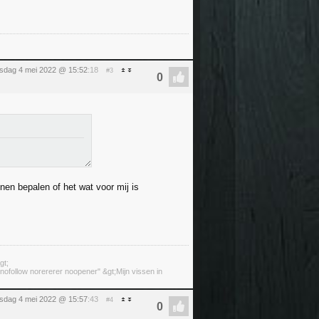
sdag 4 mei 2022 @ 15:52
:18
#3
nen bepalen of het wat voor mij is
gt;
ofollow norererer noopener" &gt;Mijn vissen in
sdag 4 mei 2022 @ 15:57
:43
#4