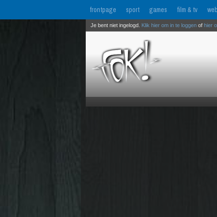
frontpage
sport
games
film & tv
web
Je bent niet ingelogd.
Klik hier om in te loggen
of
hier 