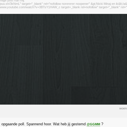
htige post van mij.
//puu.sh/3kNmL" target="_blank" rel="nofollow norererer noopener" &gt;Nicki Minaj en ik&lt;/a&
://www.youtube.com/watch?v=3BTsY1HAW_c target=_blank rel=nofollow" target="_blank" rel="n
woen
k opgaande poll. Spannend hoor. Wat heb jij gestemd
?
@GGMM