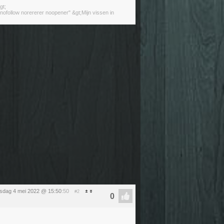
gt;
ofollow norererer noopener" &gt;Mijn vissen in
sdag 4 mei 2022 @ 15:50
:50
#2