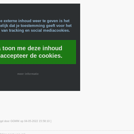
e externe inhoud weer te geven is het
lijk dat je toestemming geeft voor het
 van tracking en social mediacookies.
a toon me deze inhoud
 accepteer de cookies.
meer informatie
zigd door GGMM op 04-05-2022 15:58
:10
]