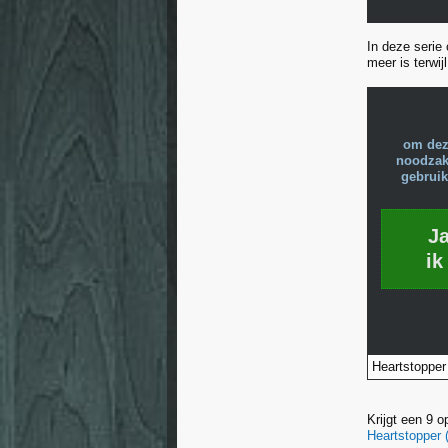
In deze serie
meer is terwij
om dez
noodzake
gebruik
J
ik
Heartstopper |
Krijgt een 9
Heartstopper 