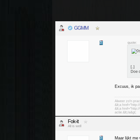
GGMM
quote:
[..]
Doe d
Excuus, ik pa
Alweer zo'n prac
&lt;a href="http:
&lt;a href="http
actie.&lt;/a&gt;
Fok-it
All is well
Maar lijkt me 