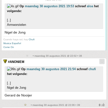
Op
maandag 30 augustus 2021 19:53
schreef
aloa
het
volgende:
[..]
Armworstelen
Nigel de Jong
Cuando haya sol, hay
Chufi
Musica Español
Come On
• maandag 30 augustus 2021 @ 22:02 • 38
#ANONIEM
Op
maandag 30 augustus 2021 21:54
schreef
chufi
het volgende:
[..]
Nigel de Jong
Gerard de Nooijer
• maandag 30 augustus 2021 @ 22:06 • 39