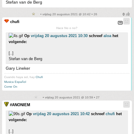
Stefan van de Berg
• vrijdag 20 augustus 2021 @ 10:42 • 26
chufi
Hace frio o no?
Op
vrijdag 20 augustus 2021 10:30
schreef
aloa
het
volgende:
[..]
Stefan van de Berg
Gary Lineker
Cuando haya sol, hay
Chufi
Musica Español
Come On
• vrijdag 20 augustus 2021 @ 10:59 • 27
#ANONIEM
Op
vrijdag 20 augustus 2021 10:42
schreef
chufi
het
volgende:
[..]