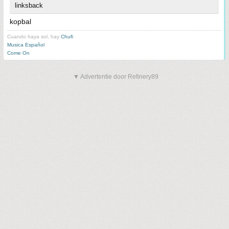
linksback
kopbal
Cuando haya sol, hay
Chufi
Musica Español
Come On
▼ Advertentie door Refinery89