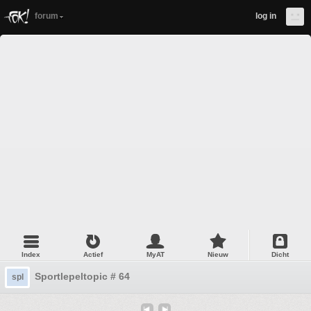
forum
log in
Index
Actief
MyAT
Nieuw
Dicht
Sportlepeltopic # 64
spl