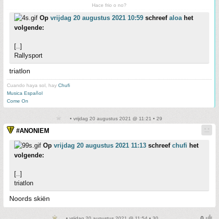
Hace frio o no?
Op
vrijdag 20 augustus 2021 10:59
schreef
aloa
het
volgende:
[..]
Rallysport
triatlon
Cuando haya sol, hay
Chufi
Musica Español
Come On
• vrijdag 20 augustus 2021 @ 11:21 • 29
#ANONIEM
Op
vrijdag 20 augustus 2021 11:13
schreef
chufi
het
volgende:
[..]
triatlon
Noords skiën
• vrijdag 20 augustus 2021 @ 11:54 • 30