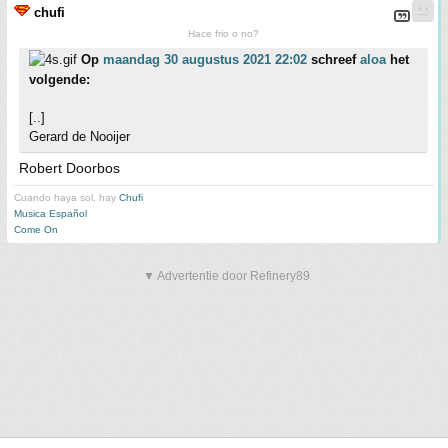
chufi
Hace frio o no?
Op
maandag 30 augustus 2021 22:02
schreef
aloa
het
volgende:
[..]
Gerard de Nooijer
Robert Doorbos
Cuando haya sol, hay
Chufi
Musica Español
Come On
▼ Advertentie door Refinery89