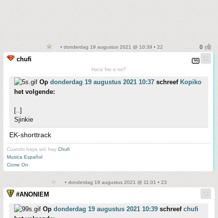
• donderdag 19 augustus 2021 @ 10:39 • 22
chufi
Hace frio o no?
Op
donderdag 19 augustus 2021 10:37
schreef
Kopiko
het volgende:
[..]
Sjinkie
EK-shorttrack
Cuando haya sol, hay
Chufi
Musica Español
Come On
• donderdag 19 augustus 2021 @ 11:01 • 23
#ANONIEM
Op
donderdag 19 augustus 2021 10:39
schreef
chufi