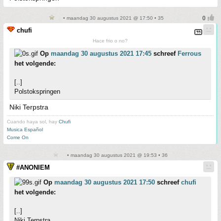
• maandag 30 augustus 2021 @ 17:50 • 35
chufi
Hace frio o no?
Op
maandag 30 augustus 2021 17:45
schreef
Ferrous
het volgende:
[..]
Polstokspringen
Niki Terpstra
Cuando haya sol, hay
Chufi
Musica Español
Come On
• maandag 30 augustus 2021 @ 19:53 • 36
#ANONIEM
Op
maandag 30 augustus 2021 17:50
schreef
chufi
het volgende:
[..]
Niki Terpstra