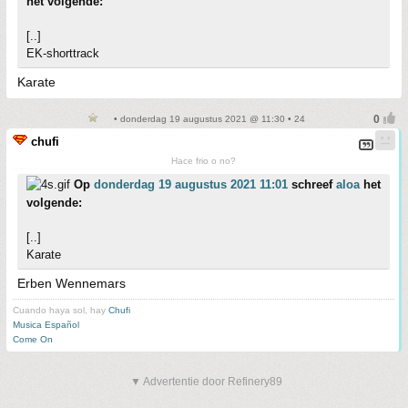
het volgende:
[..]
EK-shorttrack
Karate
• donderdag 19 augustus 2021 @ 11:30 • 24
chufi
Hace frio o no?
Op
donderdag 19 augustus 2021 11:01
schreef
aloa
het
volgende:
[..]
Karate
Erben Wennemars
Cuando haya sol, hay
Chufi
Musica Español
Come On
▼ Advertentie door Refinery89