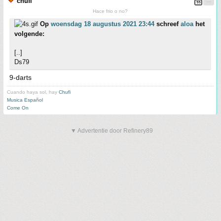
chufi
Hace frio o no?
Op
woensdag 18 augustus 2021 23:44
schreef
aloa
het
volgende:
[..]
Ds79
9-darts
Cuando haya sol, hay
Chufi
Musica Español
Come On
▼ Advertentie door Refinery89