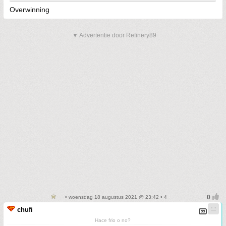
Overwinning
▼ Advertentie door Refinery89
• woensdag 18 augustus 2021 @ 23:42 • 4
chufi
Hace frio o no?