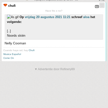
chufi
Hace frio o no?
Op
vrijdag 20 augustus 2021 11:21
schreef
aloa
het
volgende:
[..]
Noords skiën
Nelly Cooman
Cuando haya sol, hay
Chufi
Musica Español
Come On
▼ Advertentie door Refinery89