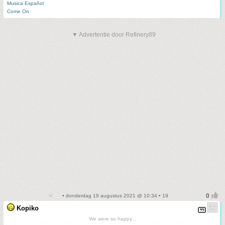
Musica Español
Come On
▼ Advertentie door Refinery89
• donderdag 19 augustus 2021 @ 10:34 • 19
Kopiko
We were so happy...