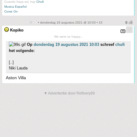
Cuando haya sol, hay
Chufi
Musica Español
Come On
• donderdag 19 augustus 2021 @ 10:03 • 15
Kopiko
We were so happy...
Op
donderdag 19 augustus 2021 10:03
schreef
chufi
het volgende:
[..]
Niki Lauda
Aston Villa
▼ Advertentie door Refinery89