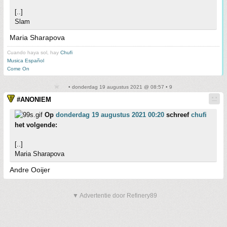
[..]
Slam
Maria Sharapova
Cuando haya sol, hay
Chufi
Musica Español
Come On
• donderdag 19 augustus 2021 @ 08:57 • 9
#ANONIEM
Op
donderdag 19 augustus 2021 00:20
schreef
chufi
het volgende:
[..]
Maria Sharapova
Andre Ooijer
▼ Advertentie door Refinery89