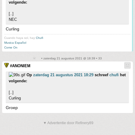
volgende:
[..]
NEC
Curling
Cuando haya sol, hay
Chufi
Musica Español
Come On
• zaterdag 21 augustus 2021 @ 18:39 • 33
#ANONIEM
Op
zaterdag 21 augustus 2021 18:29
schreef
chufi
het
volgende:
[..]
Curling
Groep
▼ Advertentie door Refinery89