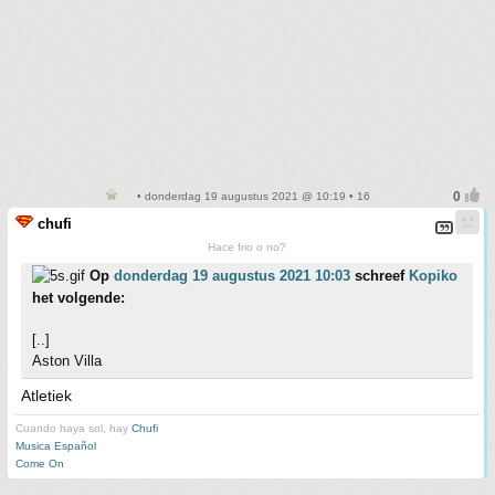
• donderdag 19 augustus 2021 @ 10:19 • 16
chufi
Hace frio o no?
Op
donderdag 19 augustus 2021 10:03
schreef
Kopiko
het volgende:
[..]
Aston Villa
Atletiek
Cuando haya sol, hay
Chufi
Musica Español
Come On