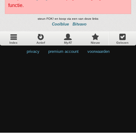
functie.
steun FOK! en koop via een van deze links
Coolblue
Bitvavo
Index
Actief
MyAT
Nieuw
Gelezen
privacy
•
premium account
•
voorwaarden