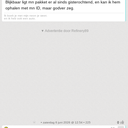
Blijkbaar ligt mn pakket er al sinds gisterochtend, en kan ik hem
ophalen met mn ID, maar godver zeg.
Ik boek je met mijn neon je weet.
en ik heb ook een auto.
▼ Advertentie door Refinery89
• zaterdag 6 juni 2026 @ 12:54 • 225