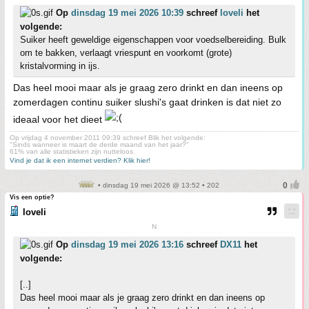
Op
dinsdag 19 mei 2026 10:39
schreef
loveli
het
volgende:
Suiker heeft geweldige eigenschappen voor voedselbereiding. Bulk
om te bakken, verlaagt vriespunt en voorkomt (grote)
kristalvorming in ijs.
Das heel mooi maar als je graag zero drinkt en dan ineens op
zomerdagen continu suiker slushi's gaat drinken is dat niet zo
ideaal voor het dieet
Op vrijdag 4 november 2011 09:39 schreef Blik het volgende:
"Sinds wanneer is maart de derde maand van het jaar?"
61% van alle statistieken zijn nutteloos.
Vind je dat ik een internet verdien? Klik hier!
• dinsdag 19 mei 2026 @ 13:52 • 202
Vis een optie?
loveli
N
Op
dinsdag 19 mei 2026 13:16
schreef
DX11
het
volgende:
[..]
Das heel mooi maar als je graag zero drinkt en dan ineens op