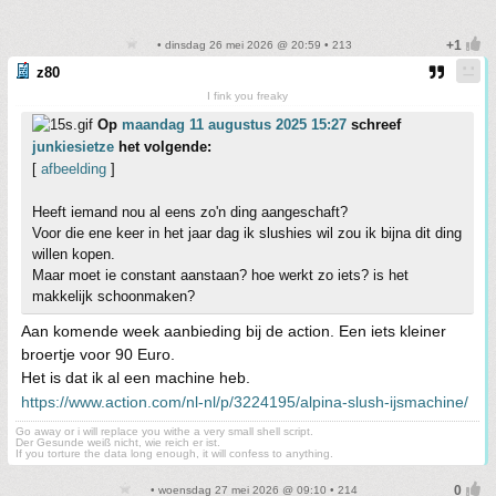
• dinsdag 26 mei 2026 @ 20:59 • 213
z80
I fink you freaky
Op
maandag 11 augustus 2025 15:27
schreef
junkiesietze
het volgende:
[
afbeelding
]
Heeft iemand nou al eens zo'n ding aangeschaft?
Voor die ene keer in het jaar dag ik slushies wil zou ik bijna dit ding
willen kopen.
Maar moet ie constant aanstaan? hoe werkt zo iets? is het
makkelijk schoonmaken?
Aan komende week aanbieding bij de action. Een iets kleiner
broertje voor 90 Euro.
Het is dat ik al een machine heb.
https://www.action.com/nl-nl/p/3224195/alpina-slush-ijsmachine/
Go away or i will replace you withe a very small shell script.
Der Gesunde weiß nicht, wie reich er ist.
If you torture the data long enough, it will confess to anything.
• woensdag 27 mei 2026 @ 09:10 • 214