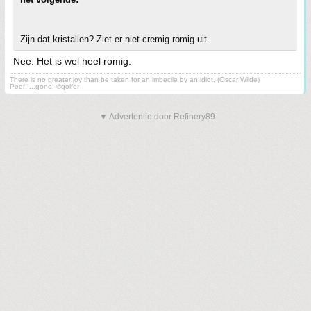
Zijn dat kristallen? Ziet er niet cremig romig uit.
Nee. Het is wel heel romig.
There is no greater joy than be taken for an imbecile by an idiot. (Oscar Wilde)
Poef.....gone! ©golfer
▼ Advertentie door Refinery89