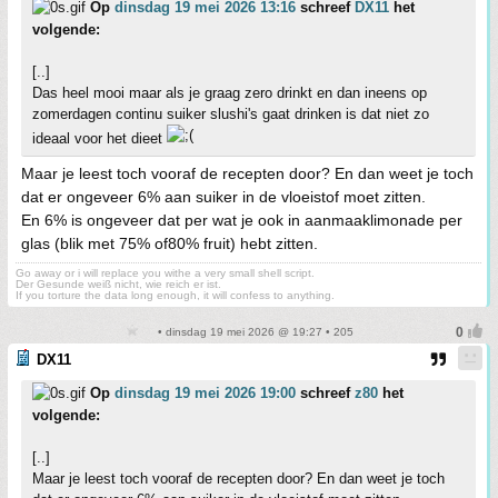
Op
dinsdag 19 mei 2026 13:16
schreef
DX11
het
volgende:
[..]
Das heel mooi maar als je graag zero drinkt en dan ineens op
zomerdagen continu suiker slushi's gaat drinken is dat niet zo
ideaal voor het dieet
Maar je leest toch vooraf de recepten door? En dan weet je toch
dat er ongeveer 6% aan suiker in de vloeistof moet zitten.
En 6% is ongeveer dat per wat je ook in aanmaaklimonade per
glas (blik met 75% of80% fruit) hebt zitten.
Go away or i will replace you withe a very small shell script.
Der Gesunde weiß nicht, wie reich er ist.
If you torture the data long enough, it will confess to anything.
• dinsdag 19 mei 2026 @ 19:27 • 205
DX11
Op
dinsdag 19 mei 2026 19:00
schreef
z80
het
volgende:
[..]
Maar je leest toch vooraf de recepten door? En dan weet je toch