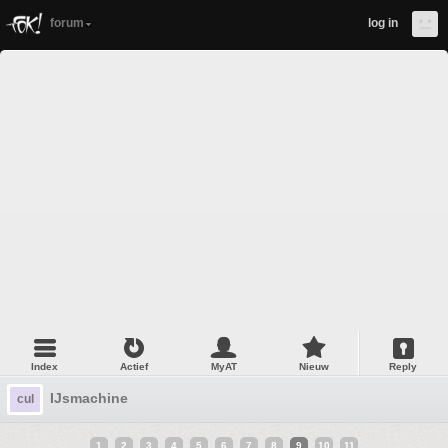
forum
log in
Index
Actief
MyAT
Nieuw
Reply
IJsmachine
cul
1
2
3
4
5
6
7
8
9
10
11