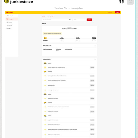
junkiesietze
Trotse Scooter-rijder.