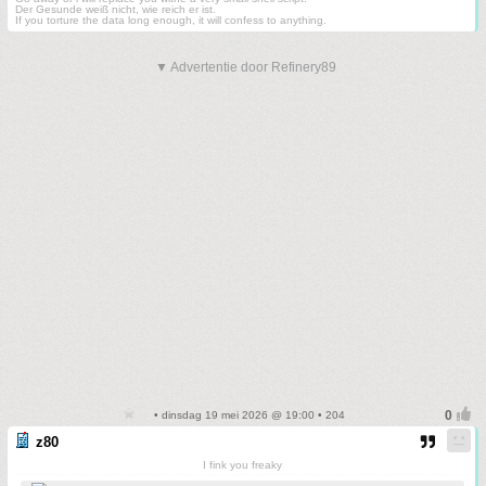
Der Gesunde weiß nicht, wie reich er ist.
If you torture the data long enough, it will confess to anything.
▼ Advertentie door Refinery89
• dinsdag 19 mei 2026 @ 19:00 • 204
z80
I fink you freaky