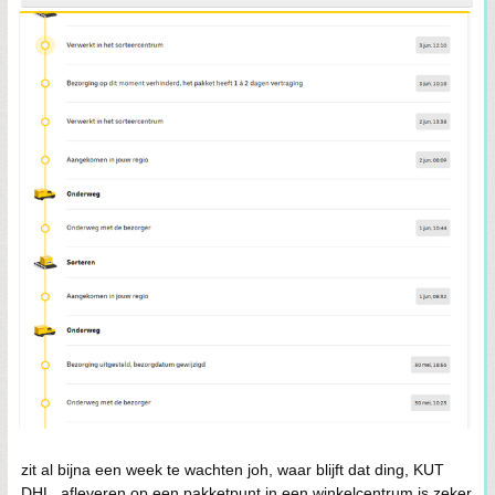
zit al bijna een week te wachten joh, waar blijft dat ding, KUT
DHL, afleveren op een pakketpunt in een winkelcentrum is zeker