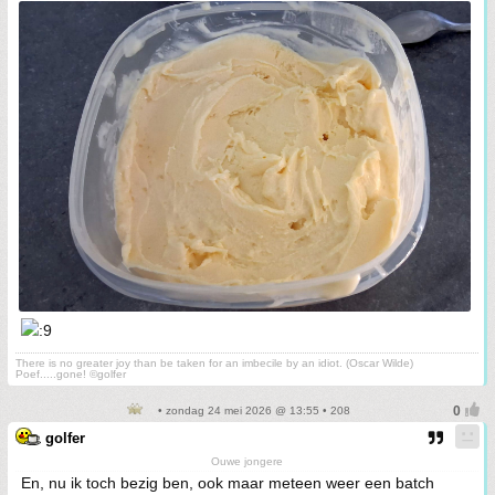
There is no greater joy than be taken for an imbecile by an idiot. (Oscar Wilde)
Poef.....gone! ©golfer
• zondag 24 mei 2026 @ 13:55 • 208
golfer
Ouwe jongere
En, nu ik toch bezig ben, ook maar meteen weer een batch