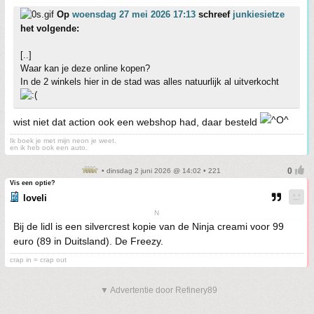
Op
woensdag 27 mei 2026 17:13
schreef
junkiesietze
het volgende:
[..]
Waar kan je deze online kopen?
In de 2 winkels hier in de stad was alles natuurlijk al uitverkocht
wist niet dat action ook een webshop had, daar besteld
Ik boek je met mijn neon je weet.
en ik heb ook een auto.
• dinsdag 2 juni 2026 @ 14:02 • 221
Vis een optie?
loveli
N
Bij de lidl is een silvercrest kopie van de Ninja creami voor 99
euro (89 in Duitsland). De Freezy.
crap in = crap out
▼ Advertentie door Refinery89