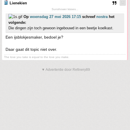
Lienekien
Sunshower kisses...
Op
woensdag 27 mei 2026 17:15
schreef
nostra
het
volgende:
Die dingen zijn toch gewoon ingebouwd in een beetje koelkast.
Een ijsblokjesmaker, bedoel je?
Daar gaat dit topic niet over.
The love you take is equal to the love you make.
▼ Advertentie door Refinery89