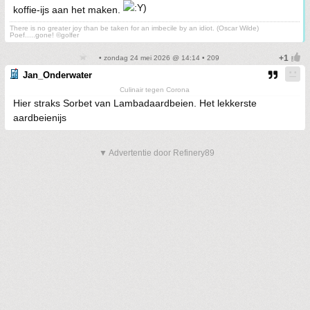
koffie-ijs aan het maken.
There is no greater joy than be taken for an imbecile by an idiot. (Oscar Wilde)
Poef.....gone! ©golfer
• zondag 24 mei 2026 @ 14:14 • 209
Jan_Onderwater
Culinair tegen Corona
Hier straks Sorbet van Lambadaardbeien. Het lekkerste
aardbeienijs
▼ Advertentie door Refinery89