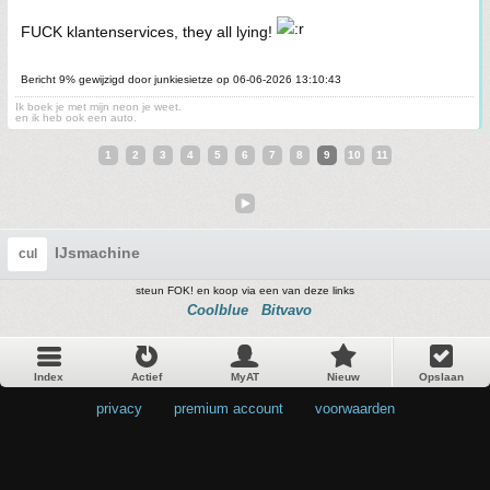
FUCK klantenservices, they all lying!
Bericht 9% gewijzigd door junkiesietze op 06-06-2026 13:10:43
Ik boek je met mijn neon je weet.
en ik heb ook een auto.
1
2
3
4
5
6
7
8
9
10
11
IJsmachine
cul
steun FOK! en koop via een van deze links
Coolblue
Bitvavo
Index
Actief
MyAT
Nieuw
Opslaan
privacy
•
premium account
•
voorwaarden