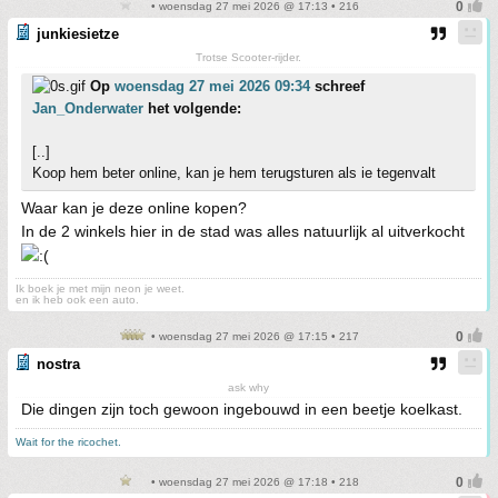
• woensdag 27 mei 2026 @ 17:13 • 216
junkiesietze
Trotse Scooter-rijder.
Op
woensdag 27 mei 2026 09:34
schreef
Jan_Onderwater
het volgende:
[..]
Koop hem beter online, kan je hem terugsturen als ie tegenvalt
Waar kan je deze online kopen?
In de 2 winkels hier in de stad was alles natuurlijk al uitverkocht
Ik boek je met mijn neon je weet.
en ik heb ook een auto.
• woensdag 27 mei 2026 @ 17:15 • 217
nostra
ask why
Die dingen zijn toch gewoon ingebouwd in een beetje koelkast.
Wait for the ricochet.
• woensdag 27 mei 2026 @ 17:18 • 218