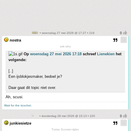
• woensdag 27 mei 2026 @ 17:27 • 219
nostra
ask why
Op
woensdag 27 mei 2026 17:18
schreef
Lienekien
het
volgende:
[..]
Een ijsblokjesmaker, bedoel je?
Daar gaat dit topic niet over.
Ah, scusi.
Wait for the ricochet.
• donderdag 28 mei 2026 @ 15:13 • 220
junkiesietze
Trotse Scooter-rijder.