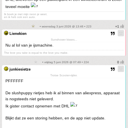
teveel moeite
Ik boek je met mijn neon je weet.
en ik heb ook een auto.
• woensdag 3 juni 2026 @ 13:46 • 223
Lienekien
Sunshower kisses...
Nu al lol van je ijsmachine.
The love you take is equal to the love you make.
• vrijdag 5 juni 2026 @ 07:49 • 224
junkiesietze
Trotse Scooter-rijder.
PFFFFFF
De slushpuppy rietjes heb ik al binnen van aliexpress, apparaat
is nogsteeds niet geleverd.
Ik gister contact opnemen met DHL
Blijkt dat ze een storing hebben, en de app niet update.