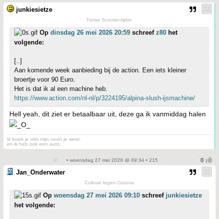
junkiesietze
Trotse Scooter-rijder.
Op
dinsdag 26 mei 2026 20:59
schreef
z80
het
volgende:
[..]
Aan komende week aanbieding bij de action. Een iets kleiner
broertje voor 90 Euro.
Het is dat ik al een machine heb.
https://www.action.com/nl-nl/p/3224195/alpina-slush-ijsmachine/
Hell yeah, dit ziet er betaalbaar uit, deze ga ik vanmiddag halen
Ik boek je met mijn neon je weet.
en ik heb ook een auto.
• woensdag 27 mei 2026 @ 09:34 • 215
Jan_Onderwater
Culinair tegen Corona
Op
woensdag 27 mei 2026 09:10
schreef
junkiesietze
het volgende: