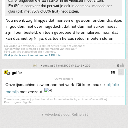
dat er ongeveer 6% aan suiker in de vloeistof moet zitten.
En 6% is ongeveer dat per wat je ook in aanmaaklimonade per
glas (blik met 75% of80% fruit) hebt zitten.
Nou nee ik zag filmpjes dat mensen er gewoon random drankjes
in gooiden, niet over nagedacht dat het dan met suiker moest
zijn. Toen besteld, en toen geprobeerd te annuleren, maar dat
kan dus niet bij Ninja, dus toen helaas retour moeten sturen.
Op vrijdag 4 november 2011 09:39 schreef Blik het volgende:
"Sinds wanneer is maart de derde maand van het jaar?"
61% van alle statistieken zijn nutteloos.
Vind je dat ik een internet verdien? Klik hier!
• zondag 24 mei 2026 @ 11:42 • 206
golfer
Ouwe jongere
Onze ijsmachine is weer aan het werk. Dit keer maak ik
olijfolie-
roomijs
met zeezout.
There is no greater joy than be taken for an imbecile by an idiot. (Oscar Wilde)
Poef.....gone! ©golfer
▼ Advertentie door Refinery89