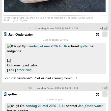
There is no greater joy than be taken for an imbecile by an idiot. (Oscar Wilde)
Poef.....gone! ©golfer
• zondag 24 mei 2026 @ 16:41 • 211
Jan_Onderwater
Culinair tegen Corona
Op
zondag 24 mei 2026 16:34
schreef
golfer
het
volgende:
[..]
Ook weer goed gelukt:
[
link
|
afbeelding
]
Zijn dat kristallen? Ziet er niet cremig romig uit.
• zondag 24 mei 2026 @ 16:56 • 212
golfer
Ouwe jongere
Op
zondag 24 mei 2026 16:41
schreef
Jan_Onderwater
het volgende: