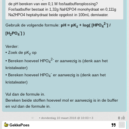
de pH bereken van een 0,1 M fosfaatbufferoplossing?
Fosfaatbuffer bestaat in 1,32g NaH2PO4 monohydraat en 0,111g
Na2HPO4 heptahydraat beide opgelost in 100mL demiwater.
2-
Gebruik de volgende formule:
pH = pK
+ log( [HPO
] /
z
4
-
[H
PO
] )
2
4
Verder:
• Zoek de pK
op
z
2-
• Bereken hoeveel HPO
er aanwezig is (denk aan het
4
kristalwater)
-
• Bereken hoeveel HPO
er aanwezig is (denk aan het
4
kristalwater)
Vul dan de formule in.
Bereken beide stoffen hoeveel mol er aanwezig is in de buffer
en vul dan de formule in.
• donderdag 10 maart 2016 @ 10:03 • 3
GekkePoes