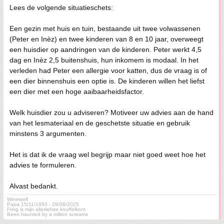
Lees de volgende situatieschets:
Een gezin met huis en tuin, bestaande uit twee volwassenen
(Peter en Inèz) en twee kinderen van 8 en 10 jaar, overweegt
een huisdier op aandringen van de kinderen. Peter werkt 4,5
dag en Inèz 2,5 buitenshuis, hun inkomem is modaal. In het
verleden had Peter een allergie voor katten, dus de vraag is of
een dier binnenshuis een optie is. De kinderen willen het liefst
een dier met een hoge aaibaarheidsfactor.
Welk huisdier zou u adviseren? Motiveer uw advies aan de hand
van het lesmateriaal en de geschetste situatie en gebruik
minstens 3 argumenten.
Het is dat ik de vraag wel begrijp maar niet goed weet hoe het
advies te formuleren.
Alvast bedankt.
Werewolf
Papa 15/11/1950 - 29/08/2025
Fring is mijn allerliefste knuffelkont
Been haunted by a million screams