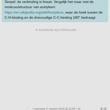
Simpel: de verbinding is lineair. Vergelijk het maar met de
molecuulstructuur van acetyleen:
https://en.wikipedia.org/wiki/Acetylene
, waar de hoek tussen de
C-H-binding en de drievoudige C-C-binding 180° bedraagt.
▼ Advertentie door Refinery89
• maandag 17 oktober 2016 @ 12:58 • 19