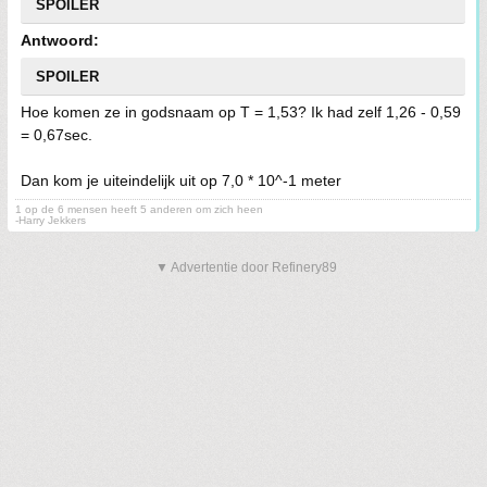
SPOILER
Antwoord:
SPOILER
Hoe komen ze in godsnaam op T = 1,53? Ik had zelf 1,26 - 0,59
= 0,67sec.
Dan kom je uiteindelijk uit op 7,0 * 10^-1 meter
1 op de 6 mensen heeft 5 anderen om zich heen
-Harry Jekkers
▼ Advertentie door Refinery89