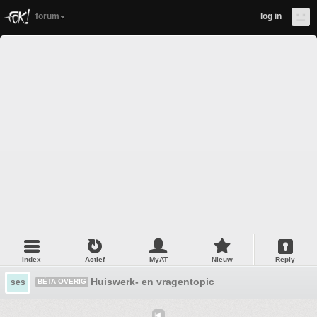
forum
log in
Index
Actief
MyAT
Nieuw
Reply
Huiswerk- en vragentopic
ses
BÈTA OVERIG