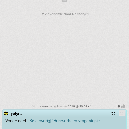
▼ Advertentie door Refinery89
• woensdag 9 maart 2016 @ 20:08 • 1
lyolyrc
Vorige deel:
[Bèta overig] 'Huiswerk- en vragentopic'
.