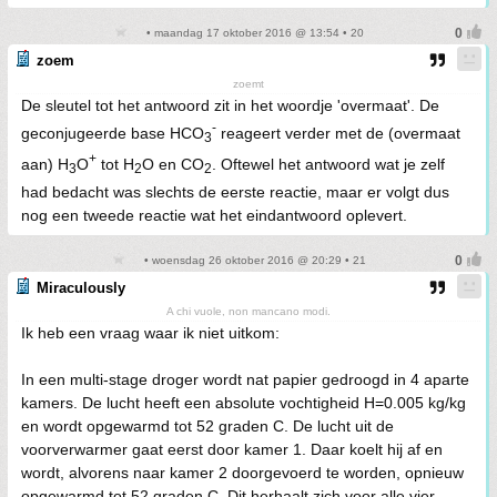
• maandag 17 oktober 2016 @ 13:54 • 20
zoem
zoemt
De sleutel tot het antwoord zit in het woordje 'overmaat'. De
-
geconjugeerde base HCO
reageert verder met de (overmaat
3
+
aan) H
O
tot H
O en CO
. Oftewel het antwoord wat je zelf
3
2
2
had bedacht was slechts de eerste reactie, maar er volgt dus
nog een tweede reactie wat het eindantwoord oplevert.
• woensdag 26 oktober 2016 @ 20:29 • 21
Miraculously
A chi vuole, non mancano modi.
Ik heb een vraag waar ik niet uitkom:
In een multi-stage droger wordt nat papier gedroogd in 4 aparte
kamers. De lucht heeft een absolute vochtigheid H=0.005 kg/kg
en wordt opgewarmd tot 52 graden C. De lucht uit de
voorverwarmer gaat eerst door kamer 1. Daar koelt hij af en
wordt, alvorens naar kamer 2 doorgevoerd te worden, opnieuw
opgewarmd tot 52 graden C. Dit herhaalt zich voor alle vier