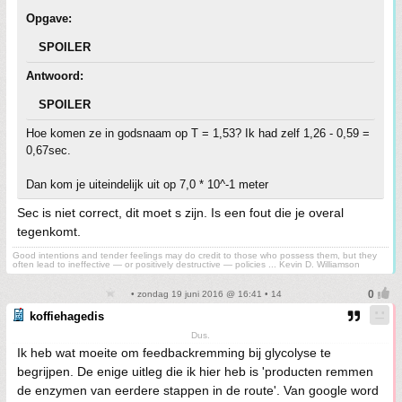
Opgave:
SPOILER
Antwoord:
SPOILER
Hoe komen ze in godsnaam op T = 1,53? Ik had zelf 1,26 - 0,59 =
0,67sec.
Dan kom je uiteindelijk uit op 7,0 * 10^-1 meter
Sec is niet correct, dit moet s zijn. Is een fout die je overal
tegenkomt.
Good intentions and tender feelings may do credit to those who possess them, but they
often lead to ineffective — or positively destructive — policies ... Kevin D. Williamson
• zondag 19 juni 2016 @ 16:41 • 14
koffiehagedis
Dus.
Ik heb wat moeite om feedbackremming bij glycolyse te
begrijpen. De enige uitleg die ik hier heb is 'producten remmen
de enzymen van eerdere stappen in de route'. Van google word