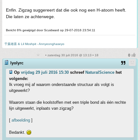
Enfin. Zigzag suggereert dat die ook nog een H-atoom heeft.
Die laten ze achterwege.
Bericht 6% gewijzigd door Scuidward op 29-07-2016 23:54:11
千葉雄喜 & Lil Moshpit - Annyeonghaseyo
• zaterdag 30 juli 2016 @ 13:13 • 18
lyolyrc
Op
vrijdag 29 juli 2016 15:30
schreef
NaturalScience
het
volgende:
Ik vroeg mij af waarom onderstaande structuur als volgt is
uitgewerkt?
Waarom staan die koolstoffen met een triple bond als één rechte
lijn uitgewerkt, inplaats van zigzag?
[
afbeelding
]
Bedankt.