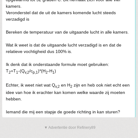
kamers.
Veronderstel dat de uit de kamers komende lucht steeds
verzadigd is
Bereken de temperatuur van de uitgaande lucht in alle kamers.
Wat ik weet is dat de uitgaande lucht verzadigd is en dat de
relatieve vochtigheid dus 100% is.
Ik denk dat ik onderstaande formule moet gebruiken:
T
=T
-(Q
/c
)*(H
-H
)
2
1
v,2
p,1
2
1
Echter, ik weet niet wat Q
en H
zijn en heb ook niet echt een
v,2
2
idee van hoe ik erachter kan komen welke waarde zij moeten
hebben.
Iemand die mij een stapje de goede richting in kan sturen?
▼ Advertentie door Refinery89