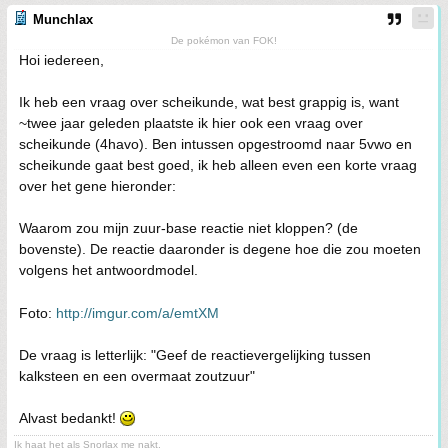
Munchlax
De pokémon van FOK!
Hoi iedereen,
Ik heb een vraag over scheikunde, wat best grappig is, want
~twee jaar geleden plaatste ik hier ook een vraag over
scheikunde (4havo). Ben intussen opgestroomd naar 5vwo en
scheikunde gaat best goed, ik heb alleen even een korte vraag
over het gene hieronder:
Waarom zou mijn zuur-base reactie niet kloppen? (de
bovenste). De reactie daaronder is degene hoe die zou moeten
volgens het antwoordmodel.
Foto:
http://imgur.com/a/emtXM
De vraag is letterlijk: "Geef de reactievergelijking tussen
kalksteen en een overmaat zoutzuur"
Alvast bedankt!
Ik haat het als Snorlax me nakt.