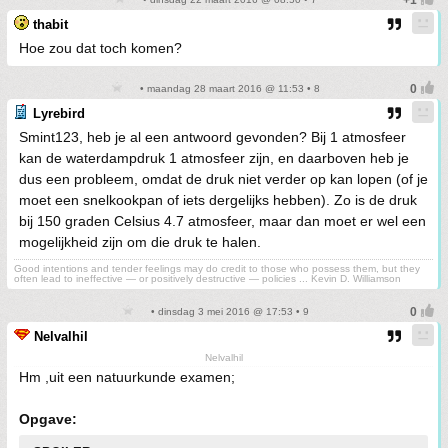
thabit
Hoe zou dat toch komen?
• maandag 28 maart 2016 @ 11:53 • 8
Lyrebird
Smint123, heb je al een antwoord gevonden? Bij 1 atmosfeer
kan de waterdampdruk 1 atmosfeer zijn, en daarboven heb je
dus een probleem, omdat de druk niet verder op kan lopen (of je
moet een snelkookpan of iets dergelijks hebben). Zo is de druk
bij 150 graden Celsius 4.7 atmosfeer, maar dan moet er wel een
mogelijkheid zijn om die druk te halen.
Good intentions and tender feelings may do credit to those who possess them, but they
often lead to ineffective — or positively destructive — policies ... Kevin D. Williamson
• dinsdag 3 mei 2016 @ 17:53 • 9
Nelvalhil
Nelvalhil
Hm ,uit een natuurkunde examen;
Opgave: