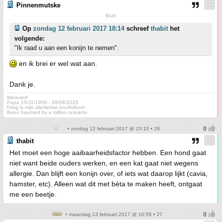
Pinnenmutske
Blub
Op
zondag 12 februari 2017 18:14
schreef
thabit
het
volgende:
"Ik raad u aan een konijn te nemen".
en ik brei er wel wat aan.
Dank je.
Werewolf
Papa 15/11/1950 - 29/08/2025
Fring is mijn allerliefste knuffelkont
Been haunted by a million screams
• zondag 12 februari 2017 @ 23:10 • 26
thabit
Het moet een hoge aaibaarheidsfactor hebben. Een hond gaat
niet want beide ouders werken, en een kat gaat niet wegens
allergie. Dan blijft een konijn over, of iets wat daarop lijkt (cavia,
hamster, etc). Alleen wat dit met bèta te maken heeft, ontgaat
me een beetje.
• maandag 13 februari 2017 @ 10:59 • 27