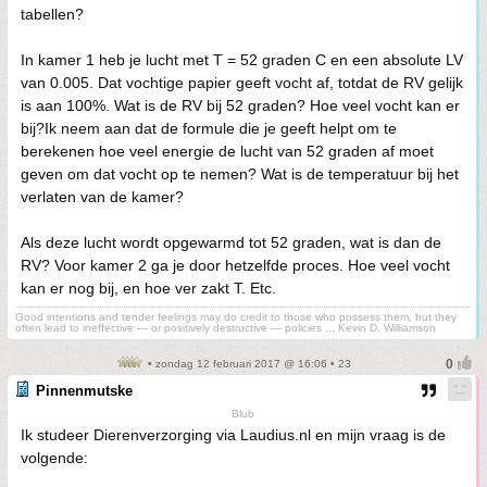
tabellen?
In kamer 1 heb je lucht met T = 52 graden C en een absolute LV
van 0.005. Dat vochtige papier geeft vocht af, totdat de RV gelijk
is aan 100%. Wat is de RV bij 52 graden? Hoe veel vocht kan er
bij?Ik neem aan dat de formule die je geeft helpt om te
berekenen hoe veel energie de lucht van 52 graden af moet
geven om dat vocht op te nemen? Wat is de temperatuur bij het
verlaten van de kamer?
Als deze lucht wordt opgewarmd tot 52 graden, wat is dan de
RV? Voor kamer 2 ga je door hetzelfde proces. Hoe veel vocht
kan er nog bij, en hoe ver zakt T. Etc.
Good intentions and tender feelings may do credit to those who possess them, but they
often lead to ineffective — or positively destructive — policies ... Kevin D. Williamson
• zondag 12 februari 2017 @ 16:06 • 23
Pinnenmutske
Blub
Ik studeer Dierenverzorging via Laudius.nl en mijn vraag is de
volgende: