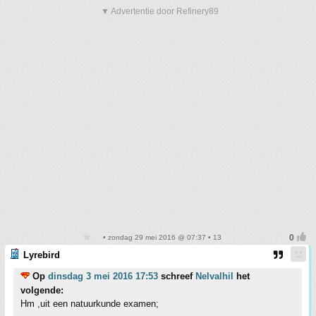
▼ Advertentie door Refinery89
• zondag 29 mei 2016 @ 07:37 • 13
Lyrebird
Op
dinsdag 3 mei 2016 17:53
schreef
Nelvalhil
het
volgende:
Hm ,uit een natuurkunde examen;