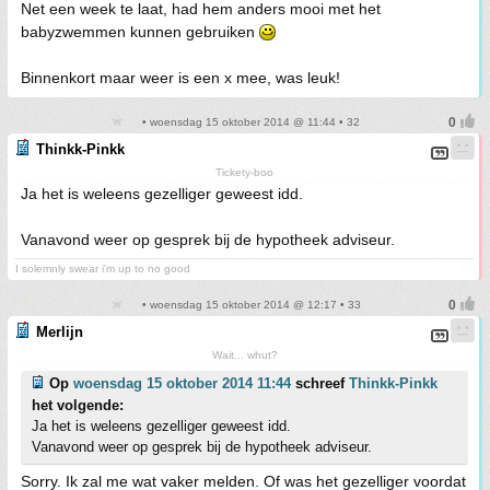
Net een week te laat, had hem anders mooi met het
babyzwemmen kunnen gebruiken
Binnenkort maar weer is een x mee, was leuk!
• woensdag 15 oktober 2014 @ 11:44 • 32
Thinkk-Pinkk
Tickety-boo
Ja het is weleens gezelliger geweest idd.
Vanavond weer op gesprek bij de hypotheek adviseur.
I solemnly swear i'm up to no good
• woensdag 15 oktober 2014 @ 12:17 • 33
Merlijn
Wait... whut?
Op
woensdag 15 oktober 2014 11:44
schreef
Thinkk-Pinkk
het volgende:
Ja het is weleens gezelliger geweest idd.
Vanavond weer op gesprek bij de hypotheek adviseur.
Sorry. Ik zal me wat vaker melden. Of was het gezelliger voordat