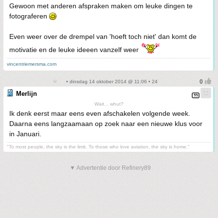
Gewoon met anderen afspraken maken om leuke dingen te
fotograferen
Even weer over de drempel van 'hoeft toch niet' dan komt de
motivatie en de leuke ideeen vanzelf weer
vincentriemersma.com
• dinsdag 14 oktober 2014 @ 11:06 • 24
Merlijn
Wait... whut?
Ik denk eerst maar eens even afschakelen volgende week.
Daarna eens langzaamaan op zoek naar een nieuwe klus voor
in Januari.
"To most people, the sky is the limit. To those who love aviation, the sky is home."
▼ Advertentie door Refinery89