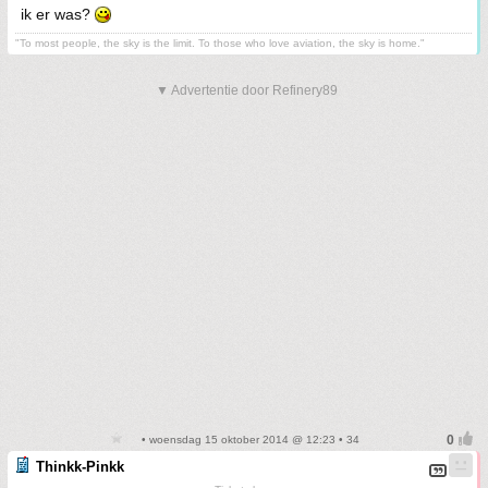
ik er was?
"To most people, the sky is the limit. To those who love aviation, the sky is home."
▼ Advertentie door Refinery89
• woensdag 15 oktober 2014 @ 12:23 • 34
Thinkk-Pinkk