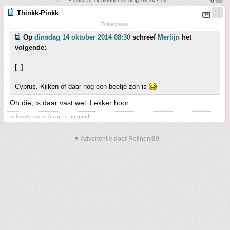
• dinsdag 14 oktober 2014 @ 08:34 • 18
Thinkk-Pinkk
Tickety-boo
Op
dinsdag 14 oktober 2014 08:30
schreef
Merlijn
het
volgende:
[..]
Cyprus. Kijken of daar nog een beetje zon is
Oh die, is daar vast wel. Lekker hoor.
I solemnly swear i'm up to no good
▼ Advertentie door Refinery89