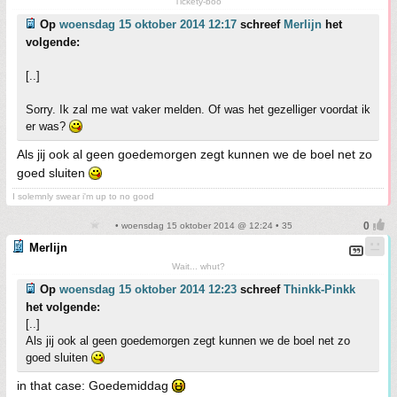
Tickety-boo
Op
woensdag 15 oktober 2014 12:17
schreef
Merlijn
het
volgende:
[..]
Sorry. Ik zal me wat vaker melden. Of was het gezelliger voordat ik
er was?
Als jij ook al geen goedemorgen zegt kunnen we de boel net zo
goed sluiten
I solemnly swear i'm up to no good
• woensdag 15 oktober 2014 @ 12:24 • 35
Merlijn
Wait... whut?
Op
woensdag 15 oktober 2014 12:23
schreef
Thinkk-Pinkk
het volgende:
[..]
Als jij ook al geen goedemorgen zegt kunnen we de boel net zo
goed sluiten
in that case: Goedemiddag