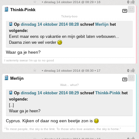
• dinsdag 14 oktober 2014 @ 08:29 • 16
Thinkk-Pinkk
Tickety-boo
Op
dinsdag 14 oktober 2014 08:28
schreef
Merlijn
het
volgende:
Eerst maar eens op vakantie en mijn gebit laten verbouwen...
Daarna zien we wel verder
Waar ga je heen?
I solemnly swear i'm up to no good
• dinsdag 14 oktober 2014 @ 08:30 • 17
Merlijn
Wait... whut?
Op
dinsdag 14 oktober 2014 08:29
schreef
Thinkk-Pinkk
het
volgende:
[..]
Waar ga je heen?
Cyprus. Kijken of daar nog een beetje zon is
"To most people, the sky is the limit. To those who love aviation, the sky is home."