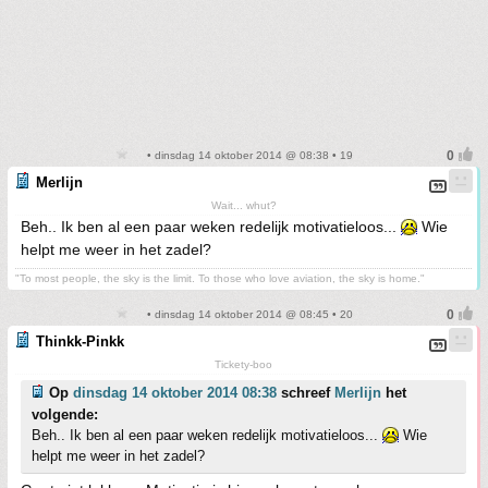
• dinsdag 14 oktober 2014 @ 08:38 • 19
Merlijn
Wait... whut?
Beh.. Ik ben al een paar weken redelijk motivatieloos...
Wie
helpt me weer in het zadel?
"To most people, the sky is the limit. To those who love aviation, the sky is home."
• dinsdag 14 oktober 2014 @ 08:45 • 20
Thinkk-Pinkk
Tickety-boo
Op
dinsdag 14 oktober 2014 08:38
schreef
Merlijn
het
volgende:
Beh.. Ik ben al een paar weken redelijk motivatieloos...
Wie
helpt me weer in het zadel?