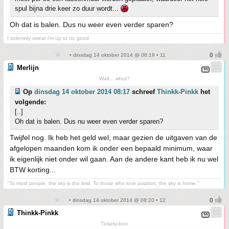
spul bijna drie keer zo duur wordt...
Oh dat is balen. Dus nu weer even verder sparen?
I solemnly swear i'm up to no good
• dinsdag 14 oktober 2014 @ 08:19 • 11
Merlijn
Wait... whut?
Op
dinsdag 14 oktober 2014 08:17
schreef
Thinkk-Pinkk
het
volgende:
[..]
Oh dat is balen. Dus nu weer even verder sparen?
Twijfel nog. Ik heb het geld wel, maar gezien de uitgaven van de
afgelopen maanden kom ik onder een bepaald minimum, waar
ik eigenlijk niet onder wil gaan. Aan de andere kant heb ik nu wel
BTW korting...
"To most people, the sky is the limit. To those who love aviation, the sky is home."
• dinsdag 14 oktober 2014 @ 08:20 • 12
Thinkk-Pinkk
Tickety-boo