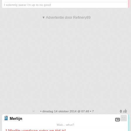
I solemnly swear i'm up to no good
▼ Advertentie door Refinery89
• dinsdag 14 oktober 2014 @ 07:46 • 7
Merlijn
Wait... whut?
* Merlijn vandaag extra op tijd is!