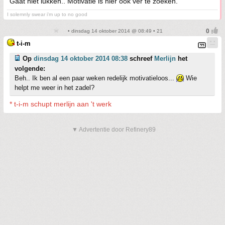
Gaat niet lukken.. Motivatie is hier ook ver te zoeken.
I solemnly swear i'm up to no good
• dinsdag 14 oktober 2014 @ 08:49 • 21
t-i-m
Op
dinsdag 14 oktober 2014 08:38
schreef
Merlijn
het
volgende:
Beh.. Ik ben al een paar weken redelijk motivatieloos...
Wie
helpt me weer in het zadel?
* t-i-m schupt merlijn aan 't werk
▼ Advertentie door Refinery89