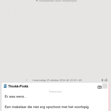
▼ Advertentie door Refinery89
• woensdag 15 oktober 2014 @ 13:10 • 40
Thinkk-Pinkk
Tickety-boo
Er was eens...
Een makelaar die niet erg opschoot met het voorlopig