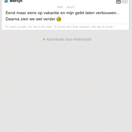
Merlijn
Wait... whut?
Eerst maar eens op vakantie en mijn gebit laten verbouwen...
Daarna zien we wel verder
"To most people, the sky is the limit. To those who love aviation, the sky is home."
▼ Advertentie door Refinery89