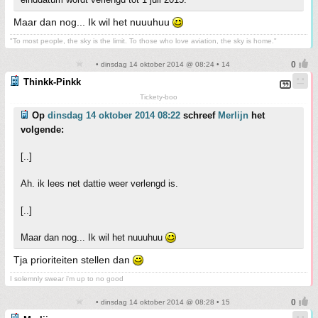
Maar dan nog... Ik wil het nuuuhuu
"To most people, the sky is the limit. To those who love aviation, the sky is home."
• dinsdag 14 oktober 2014 @ 08:24 • 14
Thinkk-Pinkk
Tickety-boo
Op
dinsdag 14 oktober 2014 08:22
schreef
Merlijn
het
volgende:
[..]
Ah. ik lees net dattie weer verlengd is.
[..]
Maar dan nog... Ik wil het nuuuhuu
Tja prioriteiten stellen dan
I solemnly swear i'm up to no good
• dinsdag 14 oktober 2014 @ 08:28 • 15