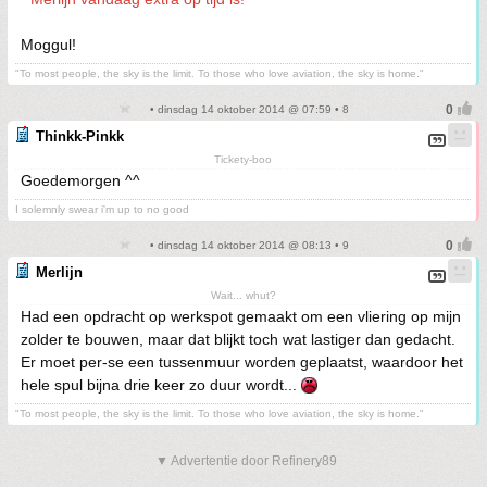
Moggul!
"To most people, the sky is the limit. To those who love aviation, the sky is home."
• dinsdag 14 oktober 2014 @ 07:59 • 8
Thinkk-Pinkk
Tickety-boo
Goedemorgen ^^
I solemnly swear i'm up to no good
• dinsdag 14 oktober 2014 @ 08:13 • 9
Merlijn
Wait... whut?
Had een opdracht op werkspot gemaakt om een vliering op mijn
zolder te bouwen, maar dat blijkt toch wat lastiger dan gedacht.
Er moet per-se een tussenmuur worden geplaatst, waardoor het
hele spul bijna drie keer zo duur wordt...
"To most people, the sky is the limit. To those who love aviation, the sky is home."
▼ Advertentie door Refinery89