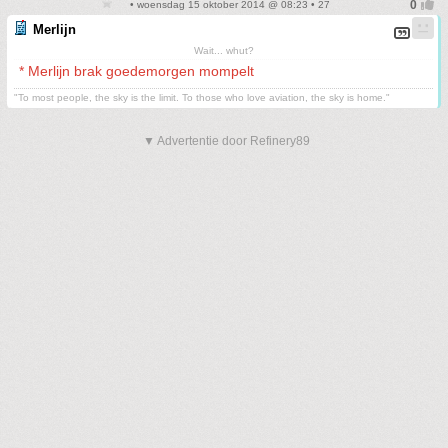
• woensdag 15 oktober 2014 @ 08:23 • 27
Merlijn
Wait... whut?
* Merlijn brak goedemorgen mompelt
"To most people, the sky is the limit. To those who love aviation, the sky is home."
▼ Advertentie door Refinery89