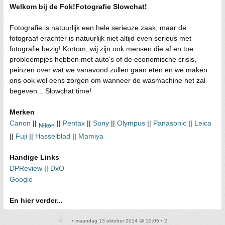
Welkom bij de Fok!Fotografie Slowchat!
Fotografie is natuurlijk een hele serieuze zaak, maar de
fotograaf erachter is natuurlijk niet altijd even serieus met
fotografie bezig! Kortom, wij zijn ook mensen die af en toe
probleempjes hebben met auto's of de economische crisis,
peinzen over wat we vanavond zullen gaan eten en we maken
ons ook wel eens zorgen om wanneer de wasmachine het zal
begeven... Slowchat time!
Merken
Canon
||
||
Pentax
||
Sony
||
Olympus
||
Panasonic
||
Leica
Nikon
||
Fuji
||
Hasselblad
||
Mamiya
Handige Links
DPReview
||
DxO
Google
En hier verder...
• maandag 13 oktober 2014 @ 10:05 • 2