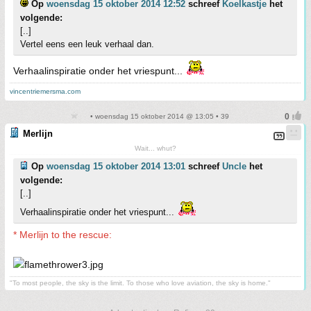
Op
woensdag 15 oktober 2014 12:52
schreef
Koelkastje
het
volgende:
[..]
Vertel eens een leuk verhaal dan.
Verhaalinspiratie onder het vriespunt...
vincentriemersma.com
• woensdag 15 oktober 2014 @ 13:05 • 39
Merlijn
Wait... whut?
Op
woensdag 15 oktober 2014 13:01
schreef
Uncle
het
volgende:
[..]
Verhaalinspiratie onder het vriespunt...
* Merlijn to the rescue:
"To most people, the sky is the limit. To those who love aviation, the sky is home."