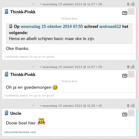
• woensdag 15 oktober 2014 @ 11:07 • 28
Thinkk-Pinkk
Tickety-boo
Op
woensdag 15 oktober 2014 07:55
schreef
andreas612
het
volgende:
Hema en albelli schijnen basic maar oke te zijn.
Oke thanks.
I solemnly swear i'm up to no good
• woensdag 15 oktober 2014 @ 11:07 • 29
Thinkk-Pinkk
Tickety-boo
Oh ja en goedemorgen
I solemnly swear i'm up to no good
• woensdag 15 oktober 2014 @ 11:40 • 30
Uncle
Dooie boel hier
vincentriemersma.com