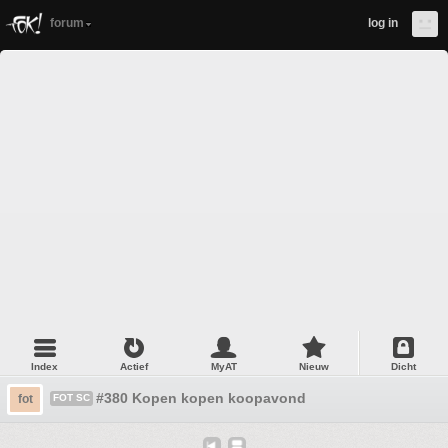
forum
log in
Index
Actief
MyAT
Nieuw
Dicht
#380 Kopen kopen koopavond
fot
FOT SC