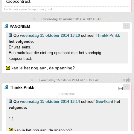
koopcontract.
I solemnly swear i'm up to no good
• woensdag 15 oktober 2014 @ 13:14 • 41
#ANONIEM
Op
woensdag 15 oktober 2014 13:10
schreef
Thinkk-Pinkk
het volgende:
Er was eens...
Een makelaar die niet erg opschoot met het voorlopig
koopcontract.
kan je het nog aan, de spanning?
• woensdag 15 oktober 2014 @ 13:15 • 42
Thinkk-Pinkk
Tickety-boo
Op
woensdag 15 oktober 2014 13:14
schreef
Geo4kant
het
volgende:
[..]
kan je het nog aan, de spanning?