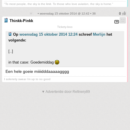
"To most people, the sky is the limit. To those who love aviation, the sky is home."
• woensdag 15 oktober 2014 @ 12:42 • 36
Thinkk-Pinkk
Tickety-boo
Op
woensdag 15 oktober 2014 12:24
schreef
Merlijn
het
volgende:
[..]
in that case: Goedemiddag
Een hele goeie miiiidddaaaaagggg
I solemnly swear i'm up to no good
▼ Advertentie door Refinery89