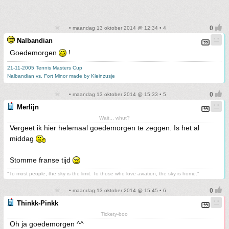
• maandag 13 oktober 2014 @ 12:34 • 4
Nalbandian
Goedemorgen
!
21-11-2005 Tennis Masters Cup
Nalbandian vs. Fort Minor made by Kleinzusje
• maandag 13 oktober 2014 @ 15:33 • 5
Merlijn
Wait... whut?
Vergeet ik hier helemaal goedemorgen te zeggen. Is het al
middag
Stomme franse tijd
"To most people, the sky is the limit. To those who love aviation, the sky is home."
• maandag 13 oktober 2014 @ 15:45 • 6
Thinkk-Pinkk
Tickety-boo
Oh ja goedemorgen ^^