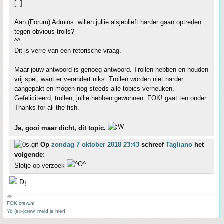
[..]
Aan (Forum) Admins: willen jullie alsjeblieft harder gaan optreden
tegen obvious trolls?
^^
Dit is verre van een retorische vraag.
Maar jouw antwoord is genoeg antwoord. Trollen hebben en houden
vrij spel, want er verandert niks. Trollen worden niet harder
aangepakt en mogen nog steeds alle topics verneuken.
Gefeliciteerd, trollen, jullie hebben gewonnen. FOK! gaat ten onder.
Thanks for all the fish.
Ja, gooi maar dicht, dit topic.
Op
zondag 7 oktober 2018 23:43
schreef
Tagliano
het
volgende:
Slotje op verzoek
!
👁
FOK!crew.nl
Yo (ex-)crew, meld je hier!