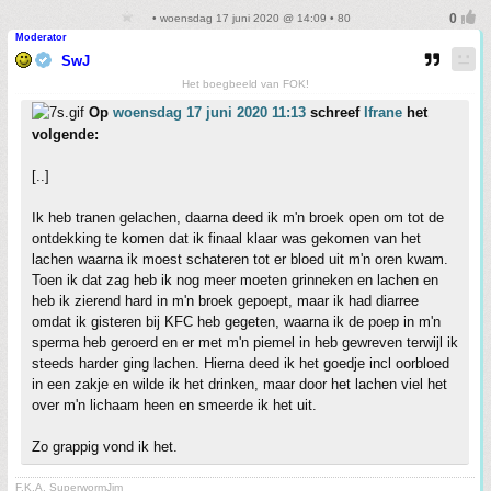
• woensdag 17 juni 2020 @ 14:09 • 80
Moderator
SwJ
Het boegbeeld van FOK!
Op
woensdag 17 juni 2020 11:13
schreef
Ifrane
het
volgende:
[..]
Ik heb tranen gelachen, daarna deed ik m'n broek open om tot de
ontdekking te komen dat ik finaal klaar was gekomen van het
lachen waarna ik moest schateren tot er bloed uit m'n oren kwam.
Toen ik dat zag heb ik nog meer moeten grinneken en lachen en
heb ik zierend hard in m'n broek gepoept, maar ik had diarree
omdat ik gisteren bij KFC heb gegeten, waarna ik de poep in m'n
sperma heb geroerd en er met m'n piemel in heb gewreven terwijl ik
steeds harder ging lachen. Hierna deed ik het goedje incl oorbloed
in een zakje en wilde ik het drinken, maar door het lachen viel het
over m'n lichaam heen en smeerde ik het uit.
Zo grappig vond ik het.
F.K.A. SuperwormJim