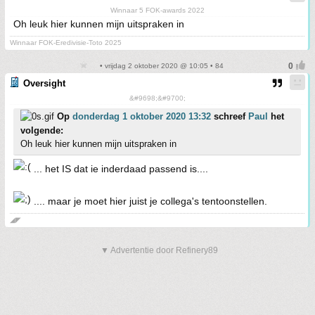
Winnaar 5 FOK-awards 2022
Oh leuk hier kunnen mijn uitspraken in
Winnaar FOK-Eredivisie-Toto 2025
• vrijdag 2 oktober 2020 @ 10:05 • 84
Oversight
&#9698;&#9700;
Op
donderdag 1 oktober 2020 13:32
schreef
Paul
het
volgende:
Oh leuk hier kunnen mijn uitspraken in
... het IS dat ie inderdaad passend is....
.... maar je moet hier juist je collega's tentoonstellen.
◢◤
▼ Advertentie door Refinery89