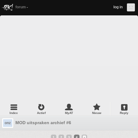
forum
log in
Index
Actief
MyAT
Nieuw
Reply
MOD uitspraken archief #6
onz
1
2
3
4