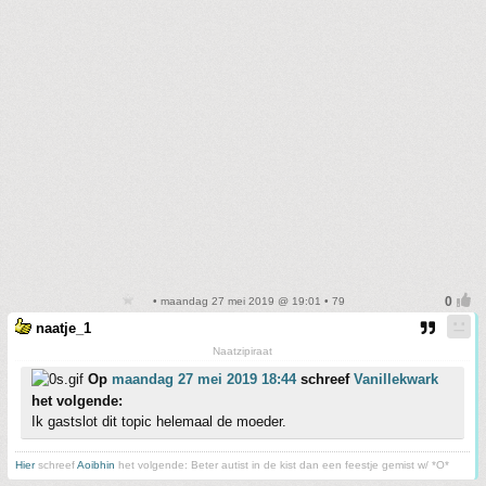
• maandag 27 mei 2019 @ 19:01 • 79
naatje_1
Naatzipiraat
Op
maandag 27 mei 2019 18:44
schreef
Vanillekwark
het volgende:
Ik gastslot dit topic helemaal de moeder.
Hier
schreef
Aoibhin
het volgende: Beter autist in de kist dan een feestje gemist w/ *O*