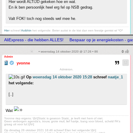
Hier wordt ALTIJD gekeken hoe en wat.
En ik ben persoonlijk heel erg fel op NSB gedrag.
Valt FOK! toch nog steeds wel mee he.
Hier
schreef
Aoibhin
het volgende: Beter autist in de kist dan een feestje gemist w/ *O*
AliExpress - die hebben ALLES!
Bespaar op je energiekosten - gasl
• woensdag 14 oktober 2020 @ 17:26 • 86
Admin
yvonne
Adminion.
Op
woensdag 14 oktober 2020 15:28
schreef
naatje_1
het volgende:
[..]
Wat
Yvonne riep ergens: \[b\]Static is gewoon Static, je leeft met hem of niet.
Geen verborgen agenda's, trouw, grote muil, lief hartje, bang voor bloed, scheld FA's
graag uit voor lul.\[/b\]
Op dinsdag 26 oktober 2021 16:46 schreef Elan het volgende:\[b\]