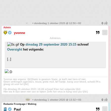
• donderdag 1 oktober 2020 @ 12:50 • 82
Admin
yvonne
Adminion.
Op
dinsdag 29 september 2020 15:15
schreef
Oversight
het volgende:
[..]
Yvonne riep ergens: \[b\]Static is gewoon Static, je leeft met hem of niet.
Geen verborgen agenda's, trouw, grote muil, lief hartje, bang voor bloed, scheld FA's
graag uit voor lul.\[/b\]
Op dinsdag 26 oktober 2021 16:46 schreef Elan het volgende:\[b\]
Hier sta ik dan weer niet van te kijken Zelfs het virus is bang voor jou.\[/b\]
• donderdag 1 oktober 2020 @ 13:32 • 83
Redactie Frontpage / Weblog
Paul