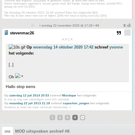
Yvonne riep ergens: \[b\]Static is gewoon Static, je leeft met hem of niet.
Geen verborgen agenda's, trouw, grote muil, lief hartje, bang voor bloed, scheld FA's
graag uit voor lul.\[/b\]
Op dinsdag 26 oktober 2021 16:46 schreef Elan het volgende:\[b\]
Hier sta ik dan weer niet van te kijken Zelfs het virus is bang voor jou.\[/b\]
• zondag 22 november 2020 @ 17:28 • 89
stevenmac26
A.F.C.A
Op
woensdag 14 oktober 2020 17:42
schreef
yvonne
het volgende:
[..]
Oh
Hallo stop eens
Op
zaterdag 12 juli 2014 20:53
schreef
Misstique
het volgende:
Ik zou je nog niet uitnodigen voor m'n crematie.
Op
maandag 22 juli 2013 21:18
schreef
capuchon_jongen
het volgende:
Sowieso je hebt me topic verneukt stevenmac :r
1
2
3
4
MOD uitspraken archief #6
onz