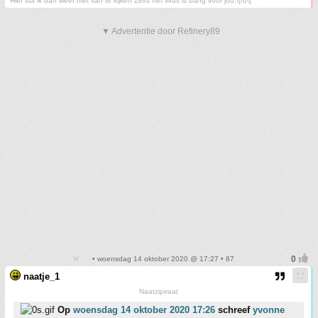
Hier sta ik dan weer niet van te kijken Zelfs het virus is bang voor jou.\[/b\]
▼ Advertentie door Refinery89
• woensdag 14 oktober 2020 @ 17:27 • 87
naatje_1
Naatzipiraat
Op
woensdag 14 oktober 2020 17:26
schreef
yvonne