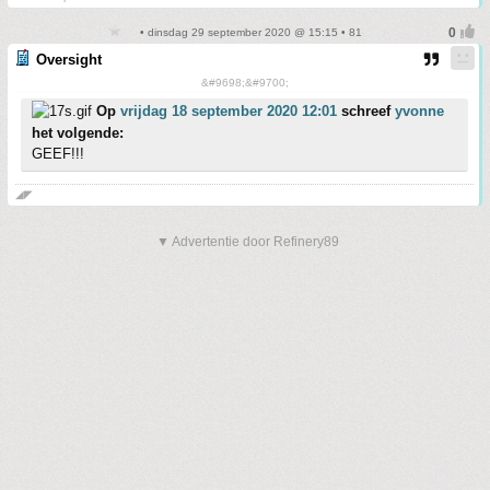
• dinsdag 29 september 2020 @ 15:15 • 81
Oversight
&#9698;&#9700;
Op
vrijdag 18 september 2020 12:01
schreef
yvonne
het volgende:
GEEF!!!
◢◤
▼ Advertentie door Refinery89