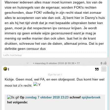
Wanneer iedereen alles maar moet kunnen zeggen, los van de
visie en huisregels van de eigenaar, worden FOK!s rechten
geschonden, daar FOK! volledig in zijn recht staat niet zomaar
alles te accepteren van wie dan ook. Jij bent hier in Danny's huis
en als hij het tijd vindt dat je met bepaalde uitspraken beter kan
gaan, moet je dat respecteren ipv censuur krijsen. Je wordt
immers op geen enkele wijze gecensureerd want je mag je
mening op welke manier dan ook uiten. laat het in de krant
drukken, schreeuw het van de daken, allemaal prima. Dat is per
definitie geen censuur dus
Laffe huichelaar
• maandag 8 oktober 2018 @ 00:38 • 77
I
Eye for an I
Kickje. Geen mod, wel FA, en een slotjespost. Dus komt hier wel
mooi tot z'n recht.
Op
zondag 7 oktober 2018 23:23
schreef
spijkerbroek
het volgende: