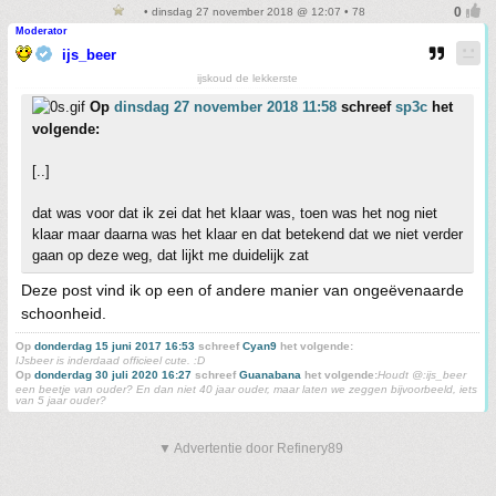
• dinsdag 27 november 2018 @ 12:07 • 78
Moderator
ijs_beer
ijskoud de lekkerste
Op
dinsdag 27 november 2018 11:58
schreef
sp3c
het
volgende:
[..]
dat was voor dat ik zei dat het klaar was, toen was het nog niet
klaar maar daarna was het klaar en dat betekend dat we niet verder
gaan op deze weg, dat lijkt me duidelijk zat
Deze post vind ik op een of andere manier van ongeëvenaarde
schoonheid.
Op
donderdag 15 juni 2017 16:53
schreef
Cyan9
het volgende:
IJsbeer is inderdaad officieel cute. :D
Op
donderdag 30 juli 2020 16:27
schreef
Guanabana
het volgende:
Houdt @:ijs_beer
een beetje van ouder? En dan niet 40 jaar ouder, maar laten we zeggen bijvoorbeeld, iets
van 5 jaar ouder?
▼ Advertentie door Refinery89