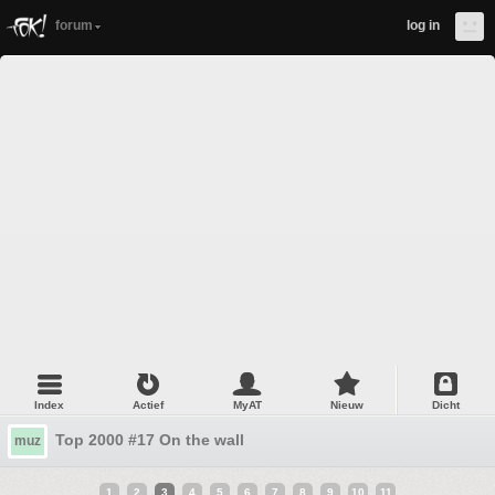
forum
log in
Index
Actief
MyAT
Nieuw
Dicht
Top 2000 #17 On the wall
muz
1
2
3
4
5
6
7
8
9
10
11