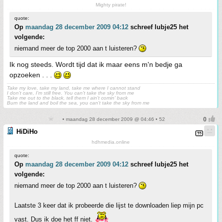
Mighty pirate!
quote:
Op
maandag 28 december 2009 04:12
schreef lubje25 het
volgende:
niemand meer de top 2000 aan t luisteren?
Ik nog steeds. Wordt tijd dat ik maar eens m'n bedje ga
opzoeken . . .
Take my love, take my land, take me where I cannot stand
I don't care, I'm still free. You can't take the sky from me
Take me out to the black, tell them I ain't comin' back
Burn the land and boil the sea, you can't take the sky from me
• maandag 28 december 2009 @ 04:46 • 52
HiDiHo
hdhmedia.online
quote:
Op
maandag 28 december 2009 04:12
schreef lubje25 het
volgende:
niemand meer de top 2000 aan t luisteren?
Laatste 3 keer dat ik probeerde die lijst te downloaden liep mijn pc
vast. Dus ik doe het ff niet.