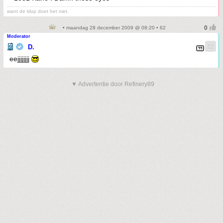
want de klop doet het niet.
• maandag 28 december 2009 @ 08:20 • 62
Moderator
D.
eejjjjjjjj
▼ Advertentie door Refinery89