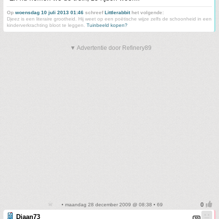
Op
woensdag 10 juli 2013 01:46
schreef
Littlerabbit
het volgende:
Djeez is een literaire grootheid. Hij weet op een poëtische wijze zelfs de schoonheid in een
kinderverkrachting bloot te leggen.
Tuinbeeld kopen?
▼ Advertentie door Refinery89
• maandag 28 december 2009 @ 08:38 • 69
Diaan73