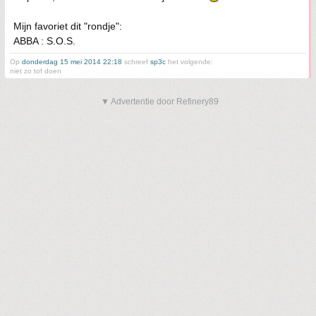
Mijn favoriet dit "rondje":
ABBA : S.O.S.
Op
donderdag 15 mei 2014 22:18
schreef
sp3c
het volgende:
niet zo tof doen
▼ Advertentie door Refinery89