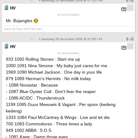
• maandag 28 december 2009 @ 07:55 • 60
HV
Ik moest bellen,
Mr. Bojangles
want de klop doet het niet.
• maandag 28 december 2009 @ 07:56 • 61
HV
Ik moest bellen,
933 1092 Rolling Stones : Start me up
1000 1091 Nina Simone : My baby just cares for me
1969 1090 Michael Jackson : One day in your life
879 1089 Herman's Hermits : No milk today
- 1088 Novastar : Because
- 1087 Blue Oyster Cult : Don't fear the reaper
- 1086 AC/DC : Thunderstruck
1199 1085 Guus Meeuwis & Vagant : Per spoor (kedeng
kedeng)
1333 1084 Paul McCartney & Wings : Live and let die
700 1083 Commodores : Three times a lady
949 1082 ABBA : S.O.S.
- 1081 Kane : Damn those eyes