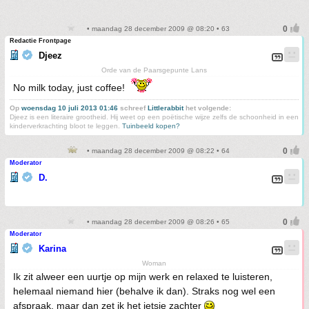
• maandag 28 december 2009 @ 08:20 • 63
Redactie Frontpage
Djeez
Orde van de Paarsgepunte Lans
No milk today, just coffee!
Op
woensdag 10 juli 2013 01:46
schreef
Littlerabbit
het volgende:
Djeez is een literaire grootheid. Hij weet op een poëtische wijze zelfs de schoonheid in een
kinderverkrachting bloot te leggen.
Tuinbeeld kopen?
• maandag 28 december 2009 @ 08:22 • 64
Moderator
D.
• maandag 28 december 2009 @ 08:26 • 65
Moderator
Karina
Woman
Ik zit alweer een uurtje op mijn werk en relaxed te luisteren,
helemaal niemand hier (behalve ik dan). Straks nog wel een
afspraak, maar dan zet ik het ietsje zachter