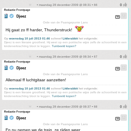
• maandag 28 december 2009 @ 08:31 • 66
Redactie Frontpage
Djeez
Orde van de Paarsgepunte Lans
Hij gaat zo ff harder, Thunderstruck!
Op
woensdag 10 juli 2013 01:46
schreef
Littlerabbit
het volgende:
Djeez is een literaire grootheid. Hij weet op een poëtische wijze zelfs de schoonheid in een
kinderverkrachting bloot te leggen.
Tuinbeeld kopen?
• maandag 28 december 2009 @ 08:34 • 67
Redactie Frontpage
Djeez
Orde van de Paarsgepunte Lans
Allemaal ff luchtgitaar aanzetten!
Op
woensdag 10 juli 2013 01:46
schreef
Littlerabbit
het volgende:
Djeez is een literaire grootheid. Hij weet op een poëtische wijze zelfs de schoonheid in een
kinderverkrachting bloot te leggen.
Tuinbeeld kopen?
• maandag 28 december 2009 @ 08:37 • 68
Redactie Frontpage
Djeez
Orde van de Paarsgepunte Lans
En nu nemen we de trein, ze rijden weer...