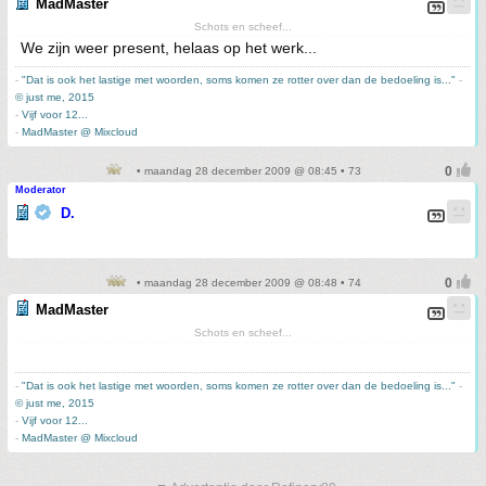
MadMaster
Schots en scheef...
We zijn weer present, helaas op het werk...
-
"Dat is ook het lastige met woorden, soms komen ze rotter over dan de bedoeling is..."
-
© just me, 2015
-
Vijf voor 12...
-
MadMaster @ Mixcloud
• maandag 28 december 2009 @ 08:45 • 73
Moderator
D.
• maandag 28 december 2009 @ 08:48 • 74
MadMaster
Schots en scheef...
-
"Dat is ook het lastige met woorden, soms komen ze rotter over dan de bedoeling is..."
-
© just me, 2015
-
Vijf voor 12...
-
MadMaster @ Mixcloud