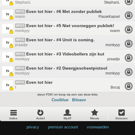
tv
StephanL
StephanL
Even tot hier - #6 Met zonder publiek
NPO1
tv
svann
FlauwKapsel
Even tot hier - #5 Niet voorzeggen publiek!
NPO1
tv
monkyyy
svann
Even tot hier - #4 Urxit is coming.
NPO1
tv
praadje
monkyyy
Even tot hier - #3 Videobellers zijn kut
NPO1
tv
monkyyy
praadje
Even tot hier - #2 Dwergjescheetpistool
NPO1
tv
monkyyy
monkyyy
Even tot hier
NPO1
tv
I
Bocaj
steun FOK! en koop via een van deze links
Coolblue
Bitvavo
Index
Actief
MyAT
Nieuw
Gelezen
privacy
•
premium account
•
voorwaarden