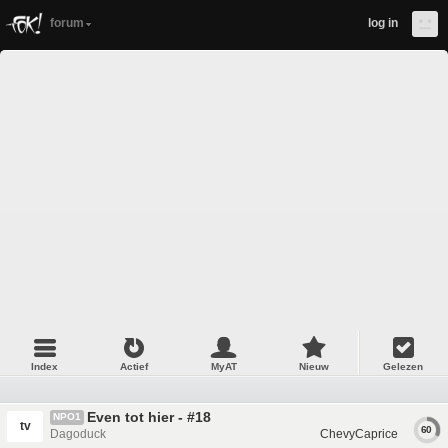
forum
log in
Index
Actief
MyAT
Nieuw
Gelezen
Even tot hier - #18
NPO1
tv
60
Dagoduck
ChevyCaprice