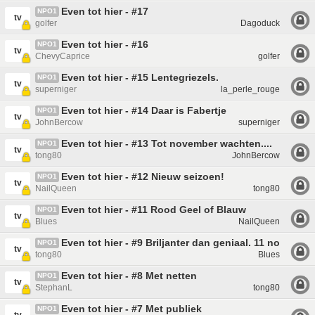
Even tot hier - #17
NPO1
tv
golfer
Dagoduck
Even tot hier - #16
NPO1
tv
ChevyCaprice
golfer
Even tot hier - #15 Lentegriezels.
NPO1
tv
superniger
la_perle_rouge
Even tot hier - #14 Daar is Fabertje
NPO1
tv
JohnBercow
superniger
Even tot hier - #13 Tot november wachten....
NPO1
tv
tong80
JohnBercow
Even tot hier - #12 Nieuw seizoen!
NPO1
tv
NailQueen
tong80
Even tot hier - #11 Rood Geel of Blauw
NPO1
tv
Blues
NailQueen
Even tot hier - #9 Briljanter dan geniaal. 11 november
NPO1
tv
tong80
Blues
Even tot hier - #8 Met netten
NPO1
tv
StephanL
tong80
Even tot hier - #7 Met publiek
NPO1