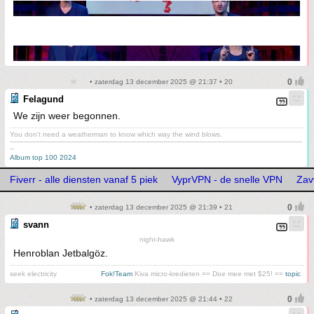
• zaterdag 13 december 2025 @ 21:37 • 20
Felagund
We zijn weer begonnen.
You don't need a weatherman to know which way the wind blows.
-------------------------------------------------------------------------------------------------------------------------------------------
--
Album top 100 2024
Fiverr - alle diensten vanaf 5 piek
VyprVPN - de snelle VPN
Zav
• zaterdag 13 december 2025 @ 21:39 • 21
svann
night-hawk
Henroblan Jetbalgöz.
seek electricity
Fok!Team
Kiva micro-kredieten == Doe mee met $25! ==
topic
• zaterdag 13 december 2025 @ 21:44 • 22