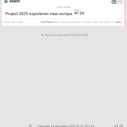
svann
night-hawk
Project 2025 exporteren naar europa.
seek electricity
Fok!Team
Kiva micro-kredieten == Doe mee met $25! ==
topic
▼ Advertentie door Refinery89
• zaterdag 13 december 2025 @ 21:50 • 23