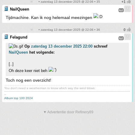
• zaterdag 13 december 2025 @ 22:06 • 35
NailQueen
Tijdmachine. Kan ik nog helemaal meezingen
• zaterdag 13 december 2025 @ 22:06 • 36
Felagund
Op
zaterdag 13 december 2025 22:00
schreef
NailQueen
het volgende:
[..]
Oh deze keer niet beh
Toch nog een overzicht!
You don't need a weatherman to know which way the wind blows.
-------------------------------------------------------------------------------------------------------------------------------------------
--
Album top 100 2024
▼ Advertentie door Refinery89