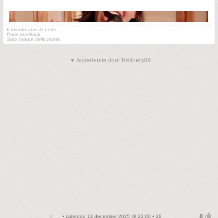
Il mondo apre le porte
Pace totalitaria
Solo l'odore della morte.
▼ Advertentie door Refinery89
• zaterdag 13 december 2025 @ 22:00 • 26