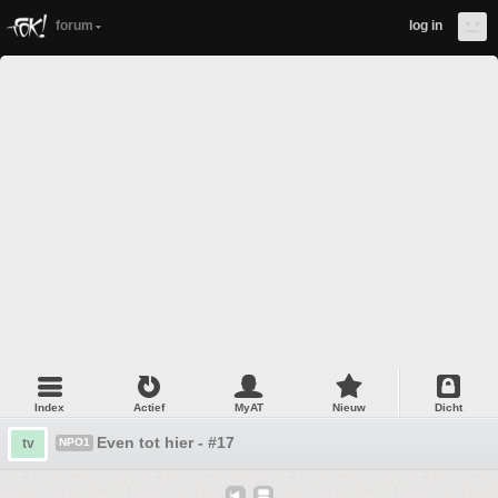
forum
log in
Index
Actief
MyAT
Nieuw
Dicht
Even tot hier - #17
tv
NPO1