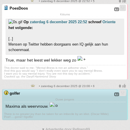
• zaterdag 6 december 2025 @ 22:52 • 5
PoesDoos
Kittums
Op
zaterdag 6 december 2025 22:52
schreef
Oriente
het volgende:
[..]
Mensen op Twitter hebben doorgaans een IQ gelijk aan hun
schoenmaat.
True, maar het leest wel lekker weg zo
This doctor said to me; ''Mental illness is not an airborne virus.''
And this guy would say ''I don't really even want you to say mental illness.
I want you to say mental injury. You are not this way by accident.''
Cracked up; the Daryll Hammond Story
• zaterdag 6 december 2025 @ 23:08 • 6
golfer
Ouwe jongere
Maxima als weervrouw.
There is no greater joy than be taken for an imbecile by an idiot. (Oscar Wilde)
Poef.....gone! ©golfer
▼ Advertentie door Refinery89