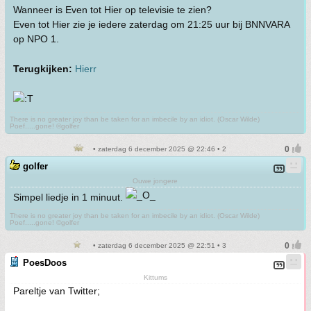
Wanneer is Even tot Hier op televisie te zien?
Even tot Hier zie je iedere zaterdag om 21:25 uur bij BNNVARA
op NPO 1.
Terugkijken:
Hierr
There is no greater joy than be taken for an imbecile by an idiot. (Oscar Wilde)
Poef.....gone! ©golfer
• zaterdag 6 december 2025 @ 22:46 • 2
golfer
Ouwe jongere
Simpel liedje in 1 minuut.
There is no greater joy than be taken for an imbecile by an idiot. (Oscar Wilde)
Poef.....gone! ©golfer
• zaterdag 6 december 2025 @ 22:51 • 3
PoesDoos
Kittums
Pareltje van Twitter;