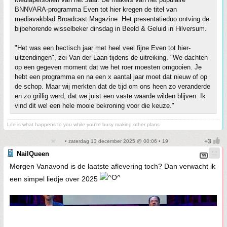
BNNVARA-programma Even tot hier kregen de titel van
mediavakblad Broadcast Magazine. Het presentatieduo ontving de
bijbehorende wisselbeker dinsdag in Beeld & Geluid in Hilversum.
"Het was een hectisch jaar met heel veel fijne Even tot hier-
uitzendingen", zei Van der Laan tijdens de uitreiking. "We dachten
op een gegeven moment dat we het roer moesten omgooien. Je
hebt een programma en na een x aantal jaar moet dat nieuw of op
de schop. Maar wij merkten dat de tijd om ons heen zo veranderde
en zo grillig werd, dat we juist een vaste waarde wilden blijven. Ik
vind dit wel een hele mooie bekroning voor die keuze."
Life is what happens to you while you're busy making other plans
• zaterdag 13 december 2025 @ 00:06 • 19
NailQueen
Morgen
Vanavond is de laatste aflevering toch? Dan verwacht ik
een simpel liedje over 2025