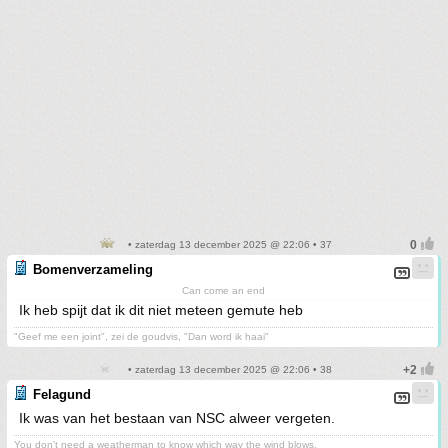
• zaterdag 13 december 2025 @ 22:06 • 37
Bomenverzameling
Can come an end
Ik heb spijt dat ik dit niet meteen gemute heb
"Geef me een joint", zei de goudvis, "Dan word ik haai"
• zaterdag 13 december 2025 @ 22:06 • 38
Felagund
Ik was van het bestaan van NSC alweer vergeten.
You don't need a weatherman to know which way the wind blows.