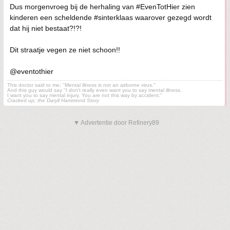
Dus morgenvroeg bij de herhaling van #EvenTotHier zien
kinderen een scheldende #sinterklaas waarover gezegd wordt
dat hij niet bestaat?!?!
Dit straatje vegen ze niet schoon!!
@eventothier
This doctor said to me; ''Mental illness is not an airborne virus.''
And this guy would say ''I don't really even want you to say mental illness.
I want you to say mental injury. You are not this way by accident.''
Cracked up; the Daryll Hammond Story
▼ Advertentie door Refinery89