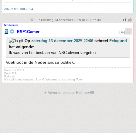
-------------------------------------------------------------------------------------------------------------------------------------------
--
Album top 100 2024
• zaterdag 13 december 2025 @ 22:07 • 39
Moderator
ESF1Gamer
Op
zaterdag 13 december 2025 22:06
schreef
Felagund
het volgende:
Ik was van het bestaan van NSC alweer vergeten.
Voetnoot in de Nederlandse politiek.
Fuck the EBU
Fuck FIA
Pakaak
It's called motorracing.Sorry? We went to carracing Toto
▼ Advertentie door Refinery89