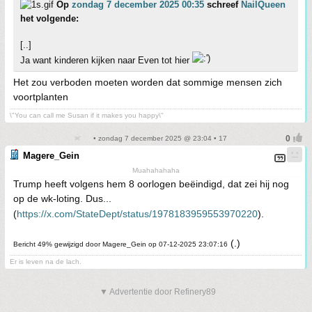
Op
zondag 7 december 2025 00:35
schreef
NailQueen
het volgende:
[..]
Ja want kinderen kijken naar Even tot hier
Het zou verboden moeten worden dat sommige mensen zich
voortplanten
\"You can call me Susan if it makes you happy\"
• zondag 7 december 2025 @ 23:04 • 17
Magere_Gein
Muahahahaha
Trump heeft volgens hem 8 oorlogen beëindigd, dat zei hij nog
op de wk-loting. Dus...
(
https://x.com/StateDept/status/1978183959553970220
).
(.)
Bericht 49% gewijzigd door Magere_Gein op 07-12-2025 23:07:16
Er is leven na de lach.
▼ Advertentie door Refinery89