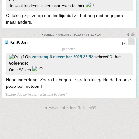
Ja want kinderen kijken naar Even tot hier
Gelukkig zijn ze op een leeftijd dat ze het nog niet begrijpen
maar anders..
• zondag 7 december 2025 @ 03:11 • 14
KinKiJan
[redacted]
Op
zaterdag 6 december 2025 23:52
schreef
D.
het
volgende:
Ome Willem
Haha inderdaad! Zodra hij begon te praten klingelde de broodje-
poep-bel meteen!!
“Surrounded by losers, misfits and boozers”
▼ Advertentie door Refinery89