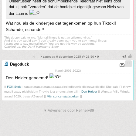
Ondertussen heeft de schuimbekkende Telegraaf niet eens door
dat zij ook "verraden" dat de hoofdpiet eigenlijk gewoon Niels van
der Laan is
Wat nou als de kindertjes dat tegenkomen op hun Tiktok!!
Schande, schande!!
This doctor said to me; ''Mental illness is not an airborne virus.''
And this guy would say ''I don't really even want you to say mental illness.
I want you to say mental injury. You are not this way by accident.''
Cracked up; the Daryll Hammond Story
• zaterdag 6 december 2025 @ 23:50 • 9
Dagoduck
Karel (2003-2022)
Den Helder genoemd!
||
FOK!Stok
|| tatatatatataatatatattaaaaapiediedieuwtididipieuwpidibididi She said I'll throw
myself away pididididum They're just photos after all! ||
Den Helder
|| Winnaar VBL Wijndal-
award 2020: beste AZ-user! ||
Mijn concertstatistieken
||
▼ Advertentie door Refinery89