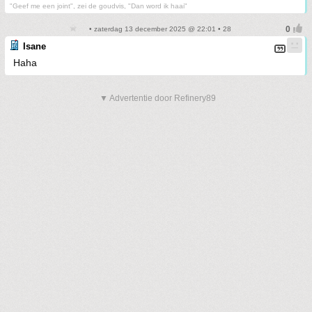
"Geef me een joint", zei de goudvis, "Dan word ik haai"
• zaterdag 13 december 2025 @ 22:01 • 28
Isane
Haha
▼ Advertentie door Refinery89