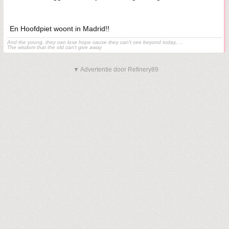
En Hoofdpiet woont in Madrid!!
And the young, they can lose hope cause they can't see beyond today,. ..
The wisdom that the old can't give away
▼ Advertentie door Refinery89