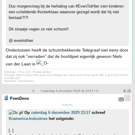
Dus morgenvroeg bij de herhaling van #EvenTotHier zien kinderen
een scheldende #sinterklaas waarover gezegd wordt dat hij niet
bestaat?!?!
Dit straatje vegen ze niet schoon!!
@:eventothier
Ondertussen heeft de schuimbekkende Telegraaf niet eens door
dat zij ook "verraden" dat de hoofdpiet eigenlijk gewoon Niels
van der Laan is
Newman: I'm a U.S. Postal worker.
George: Aren't those the guys that always go crazy and come back with a gun and shoot
everybody?
Newman: Sometimes...
• zaterdag 6 december 2025 @ 23:17 • 8
PoesDoos
Kittums
Op
zaterdag 6 december 2025 23:17
schreef
Kramerica-Industries
het volgende:
[..]