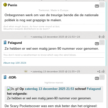
Perrin
Toekomst. Made in Europe.
Onbegonnen werk om van de treurige bende die de nationale
politiek is nog wat grappigs te maken.
And what rough beast, its hour come round at last,
Slouches towards Bethlehem to be born?
• zaterdag 13 december 2025 @ 21:53 • 24
Felagund
Ze hebben er wel een matig jaren-90 nummer voor genomen.
You don't need a weatherman to know which way the wind blows.
-------------------------------------------------------------------------------------------------------------------------------------------
--
Album top 100 2024
• zaterdag 13 december 2025 @ 21:55 • 25
-XOR-
highbrow marxist
Op
zaterdag 13 december 2025 21:53
schreef
Felagund
het volgende:
Ze hebben er wel een matig jaren-90 nummer voor genomen.
De Scary Pocketscover was een stuk beter dan het origineel: