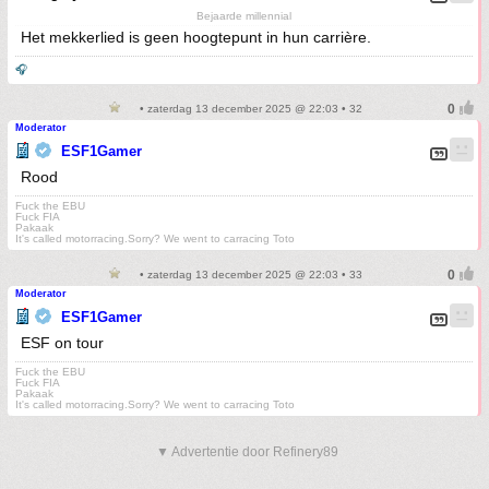
Bejaarde millennial
Het mekkerlied is geen hoogtepunt in hun carrière.
🎧
• zaterdag 13 december 2025 @ 22:03 • 32
Moderator
ESF1Gamer
Rood
Fuck the EBU
Fuck FIA
Pakaak
It's called motorracing.Sorry? We went to carracing Toto
• zaterdag 13 december 2025 @ 22:03 • 33
Moderator
ESF1Gamer
ESF on tour
Fuck the EBU
Fuck FIA
Pakaak
It's called motorracing.Sorry? We went to carracing Toto
▼ Advertentie door Refinery89